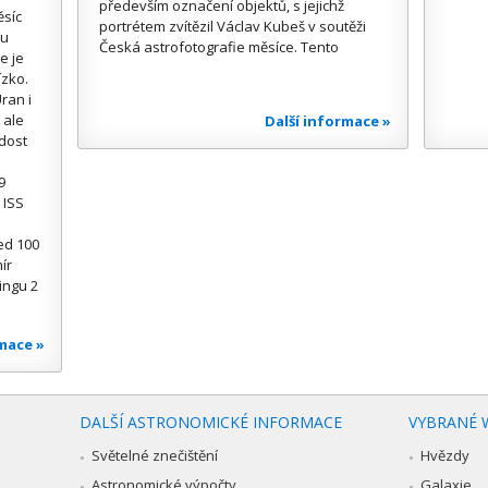
především označení objektů, s jejichž
ěsíc
portrétem zvítězil Václav Kubeš v soutěži
ou
Česká astrofotografie měsíce. Tento
e je
ízko.
ran i
 ale
Další informace »
 dost
9
 ISS
ed 100
ír
ingu 2
rmace »
DALŠÍ ASTRONOMICKÉ INFORMACE
VYBRANÉ 
Světelné znečištění
Hvězdy
Astronomické výpočty
Galaxie