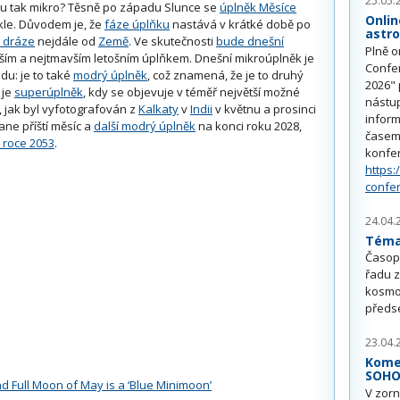
25.05.
u tak mikro? Těsně po západu Slunce se
úplněk Měsíce
Onlin
kle. Důvodem je, že
fáze úplňku
nastává v krátké době po
astr
é dráze
nejdále od
Země
. Ve skutečnosti
bude dnešní
Plně o
ím a nejtmavším letošním úplňkem. Dnešní mikroúplněk je
Confe
du: je to také
modrý úplněk
, což znamená, že je to druhý
2026" 
je
superúplněk
, kdy se objevuje v téměř největší možné
nástu
, jak byl vyfotografován z
Kalkaty
v
Indii
v květnu a prosinci
inform
ane příští měsíc a
další modrý úplněk
na konci roku 2028,
časem 
v roce 2053
.
konfe
https:
confe
24.04.
Téma 
Časop
řadu z
kosmo
předs
23.04.
Kome
SOH
 Full Moon of May is a ‘Blue Minimoon’
V zorn