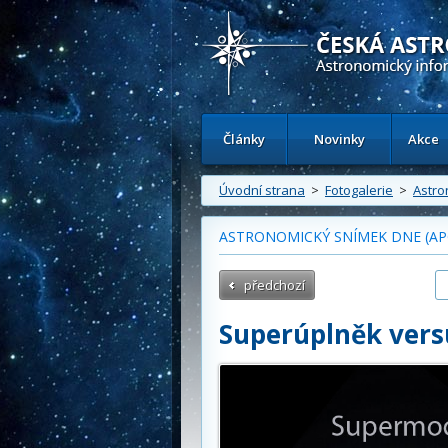
Česká astronomická společnost - Inform
Články
Novinky
Akce
Úvodní strana
>
Fotogalerie
>
Astro
ASTRONOMICKÝ SNÍMEK DNE (APO
předchozí
Superúplněk vers