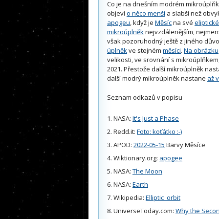
Co je na dnešním modrém mikroúplňk
objeví
o něco menší
a slabší než obvy
apogeu
, když je
Měsíc
na své
eliptick
mikroúplněk
nejvzdálenějším, nejmenš
však pozoruhodný ještě z jiného důvo
úplněk
ve stejném
měsíci
.
Na obrázku
velikosti, ve srovnání s mikroúplňkem
2021. Přestože další mikroúplněk nast
další modrý mikroúplněk nastane
až 
Seznam odkazů v popisu
NASA:
It's Just a Phase
Redd.it:
Foto: koťátko :-)
APOD:
2022-05-15
Barvy Měsíce
Wiktionary.org:
apogee
NASA:
The Moon
NASA:
Earth
Wikipedia:
Elliptic_orbit
UniverseToday.com:
Why the Second