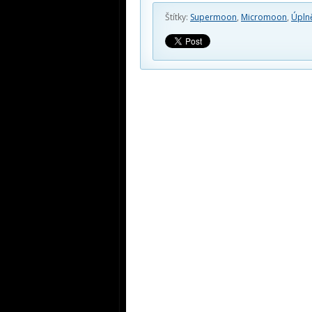
Štítky:
Supermoon
,
Micromoon
,
Úpln