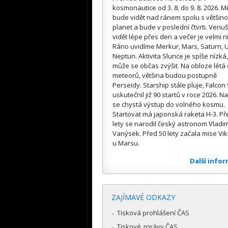
kosmonautice od 3. 8. do 9. 8. 2026. M
bude vidět nad ránem spolu s většin
planet a bude v poslední čtvrti. Venuš
vidět lépe přes den a večer je velmi n
Ráno uvidíme Merkur, Mars, Saturn, U
Neptun. Aktivita Slunce je spíše nízká,
může se občas zvýšit. Na obloze létá
meteorů, většina budou postupně
Perseidy. Starship stále pluje, Falcon 
uskutečnil již 90 startů v roce 2026. Na
se chystá výstup do volného kosmu.
Startovat má japonská raketa H-3. Př
lety se narodil český astronom Vladim
Vanýsek. Před 50 lety začala mise Vik
u Marsu.
Další info
ZAJÍMAVÉ ODKAZY
Tisková prohlášení ČAS
Tiskové zprávy ČAS