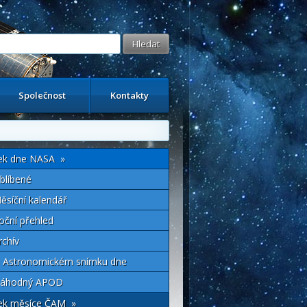
Společnost
Kontakty
ek dne NASA »
blíbené
ěsíční kalendář
oční přehled
rchív
 Astronomickém snímku dne
áhodný APOD
ek měsíce ČAM »