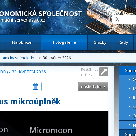
ační astronomický server
Na obloze
Fotogalerie
Služby
Rady
nomický snímek dne
> 30. květen 2026
Roztáhnout
Sním
D) - 30. KVĚTEN 2026
stránku
O
následující
M
R
us mikroúplněk
A
O
N
Sním