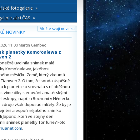
řské fotogalerie »
alerie akcí ČAS »
Vložte svoji novinku
KÉ NOVINKY
2026 11:00
Martin Gembec
ek planetky Komo'oalewa z
wen 2
onečně uvolnila snímek malé
tky Komo'oalewa, jakéhosi
ného měsíčku Země, který zkoumá
 Tianwen 2. O tom, že sonda úspěšně
ěla k planetce a srovnala s ní oběžnou
st víme díky sledování amatérskými
eleskopy, např. u Bochumi v Německu.
 zdroje však doposud mlčely. Že by je
řejnění alespoň nějakého snímku
li Japonci, kteří ve stejný den
nili snímek planetky Torifune? Foto
nhuanet.com
.