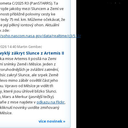
kometa C/2025 R3 (PanSTARRS). Ta
rojde jakoby mezi Sluncem a Zemí ve
nosti přibližně poloviny cesty ke
, tedy 75 mil. km. Můžeme očekávat, že
e její pěkný iontový ohon. Aktuální
k zde:
//soho.nascom.nasa.gov/data/realtime/c3/512/
2026 14:40
Martin Gembec
yklý zákryt Slunce z Artemis II
a mise Artemis II posílá na Zemi
ní snímky Země i Měsíce. Jeden z
oruhodnějších je zvláštní zatmění,
síc zakryl Slunce, ale srpek Země
 vlevo mimo záběr osvětlil část jeho
u. Vpravo od Měsíce je vidět tři
y, které jsou úhlově blízko Slunci.
, Mars a Merkur (jasnější tečky).
afie z mise najdete v
odkazu na Flickr
,
kliknutí novinky uvidíte zmiňovaný
Měsíce.
více novinek »