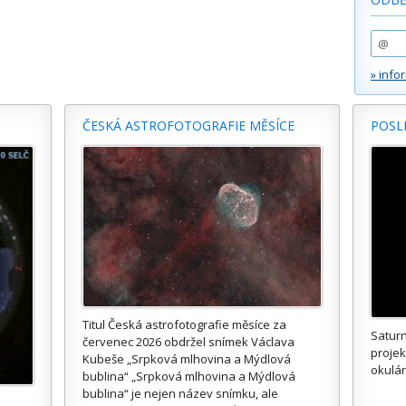
» info
ČESKÁ ASTROFOTOGRAFIE MĚSÍCE
POSL
Titul Česká astrofotografie měsíce za
Saturn
červenec 2026 obdržel snímek Václava
proje
Kubeše „Srpková mlhovina a Mýdlová
okulár
bublina“ „Srpková mlhovina a Mýdlová
bublina“ je nejen název snímku, ale