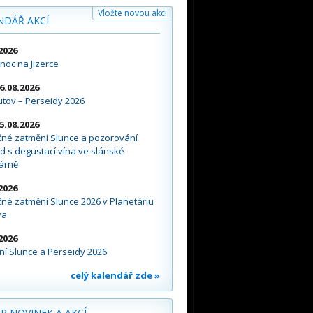
Vložte novou akci
NDÁŘ AKCÍ
2026
noc na Jizerce
16.08.2026
tov – Perseidy 2026
15.08.2026
čné zatmění Slunce a pozorování
d s degustací vína ve slánské
árně
2026
né zatmění Slunce 2026 v Planetáriu
va
2026
í Slunce a Perseidy 2026
celý kalendář zde »
R NOVINEK A AKCÍ