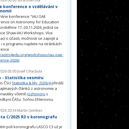
2026 00:00
Soňa Ehlerová
e konference o vzdělávání v
onomii
nline konference "IAU OAE
rence on Astronomy for Education
proběhne 17.-20.11.2026; jedná se
pce Shaw-IAU Workshops. Více
ací o účasti, možnosti se zapojit a
i o programu najdete na stránkách
rence
//astro4edu.org/workshops/iau-oae-
rence-2026/
.
2026 05:00
Josef Chlachula
- Statistika vesmíru
is ČSU
Statistika & My 2026/4
přináší
ajímavých článků z astronomie a
nautiky včetně
rozhovoru
s
edkyní ČASu Soňou Ehlerovou.
2026 20:34
Martin Gembec
ta C/2025 R3 v koronografu
O
ém poli koronografu LASCO C3 už je