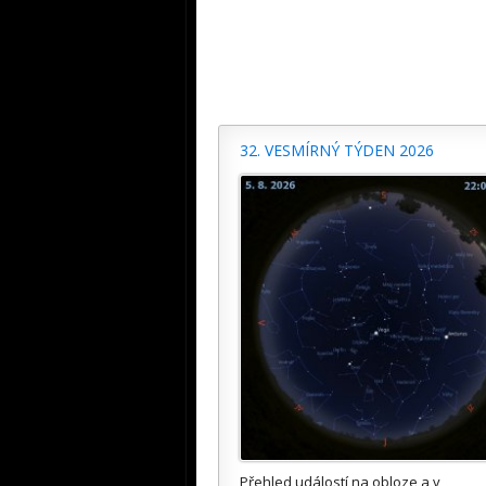
32. VESMÍRNÝ TÝDEN 2026
Přehled událostí na obloze a v