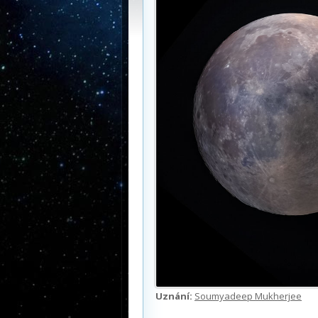
Uznání:
Soumyadeep Mukherjee