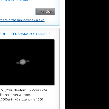
rmace o zasílání novinek a akcí
EDNÍ ČTENÁŘSKÁ FOTOGRAFIE
 5,8,2026.Newton150/750 asi224
kční nástavec a 18mm
.7000snímků složeno na 1500.