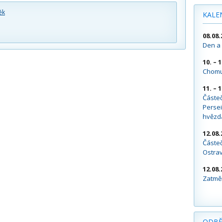
ěk
KALE
08.08.
Den a 
10. – 
Chomu
11. – 
Částe
Persei
hvězd
12.08.
Částeč
Ostra
12.08.
Zatměn
ODBĚ