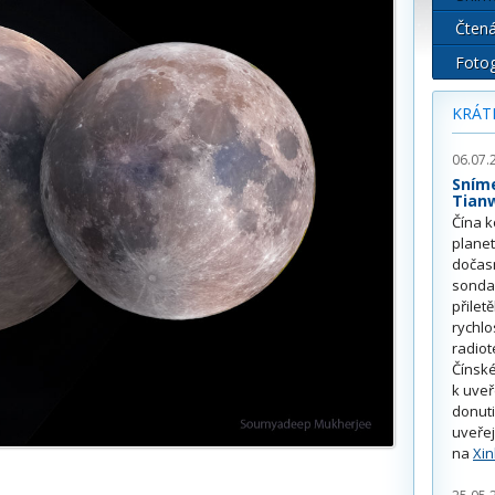
Čtená
Fotog
KRÁT
06.07.
Sním
Tian
Čína k
plane
dočas
sonda
přilet
rychlo
radiot
Čínské
k uve
donuti
uveřej
na
Xi