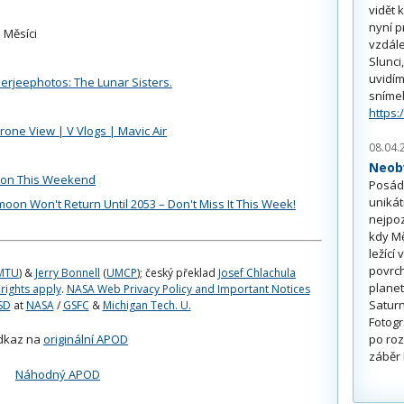
vidět 
nyní p
 Měsíci
vzdále
Slunci
uvidím
jeephotos: The Lunar Sisters.
sníme
https:
rone View | V Vlogs | Mavic Air
08.04.
Neobv
oon This Weekend
Posádk
unikát
oon Won't Return Until 2053 – Don't Miss It This Week!
nejpoz
kdy Mě
ležící
povrch
MTU
) &
Jerry Bonnell
(
UMCP
); český překlad
Josef Chlachula
planet
 rights apply
.
NASA Web Privacy Policy and Important Notices
Saturn
SD
at
NASA
/
GSFC
&
Michigan Tech. U.
Fotogr
po roz
dkaz na
originální APOD
záběr 
Náhodný APOD