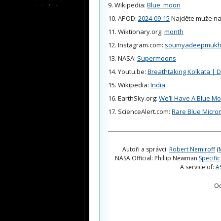
Wikipedia:
Blue_moon
APOD:
2024-09-15
Najděte muže na
Wiktionary.org:
month
Instagram.com:
soumyadeepmukher
NASA:
Supermoons
Youtu.be:
Breathtaking Kolkata | D
Wikipedia:
India
EarthSky.org:
We’ll Have A Blue M
ScienceAlert.com:
Rare Blue Microm
Autoři a správci:
Robert Nemiroff
(
NASA Official: Phillip Newman
Specific
A service of:
A
O