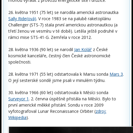
mohou vyřadit z provozu energetické sítě i družice.
26. května 1951 (75 let) se narodila americká astronautka
Sally Ride(ová)
. V roce 1983 se na palubě raketoplánu
Challenger (STS-7) stala první americkou astronautkou (a
třetí ženou ve vesmíru v té době). Letěla ještě podruhé v
rámci mise STS-41-G. Zemřela v roce 2012.
28. května 1936 (90 let) se narodil
Jan Kolář
z České
kosmické kanceláře, čestný člen České astronomické
společnosti.
28. května 1971 (55 let) odstartovala k Marsu sonda
Mars 3
.
O její sesterské sondě jsme psali v minulém týdnu.
30. května 1966 (60 let) odstartovala k Měsíci sonda
Surveyor 1
. 2. června úspěšně přistála na Měsíci. Bylo to
první americké měkké přistání. Sondu v roce 2009
vyfotografoval Lunar Reconaissance Orbiter (
zdroj:
Wikipedia
).