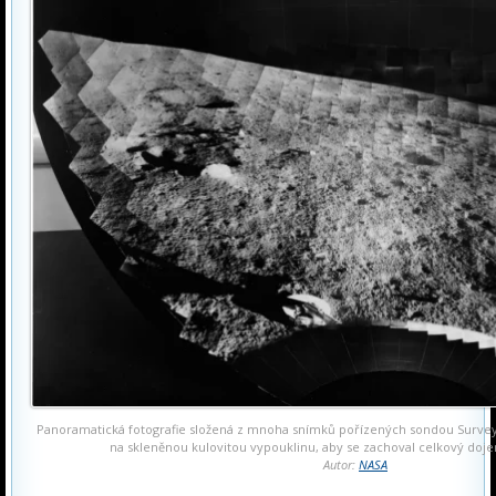
Panoramatická fotografie složená z mnoha snímků pořízených sondou Surveyo
na skleněnou kulovitou vypouklinu, aby se zachoval celkový doj
Autor:
NASA