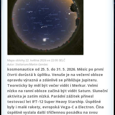
Mapa oblohy 22. května 2026 ve 22:00 SELČ
Autor: Stellarium/Martin Gembec
kosmonautice od 25. 5. do 31. 5. 2026. Měsíc po první
čtvrti dorůstá k úplňku. Venuše je na večerní obloze
opravdu výrazná a zdánlivě se přibližuje Jupiteru.
Teoreticky by měl být večer vidět i Merkur. Velmi
nízko na ranní obloze začíná být vidět Saturn. Sluneční
aktivita je zatím nízká. Parádní zážitek přinesl
testovací let IFT-12 Super Heavy Starship. Úspěšné
byly i malé rakety, evropská Vega-C a Electron. Čína
úspěšně vyslala další tříčlennou posádku na svou