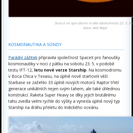
Slunce ve speciálním H-alfa dalekohledu 23. 5. 20
Autor: Aleš Majer
KOSMONAUTIKA A SONDY
Parádní zážitek
připravila společnost SpaceX pro fanoušky
kosmonautiky v noci z pátku na sobotu 23. 5. v podobě
testu IFT-12,
letu nové verze Starship
. Na kosmodromu
v Boca Chica v Texasu, na úplně nové startovní věži
Starbase se zažehlo 33 úplně nových motorů Raptor třetí
generace unikátních nejen svým tahem, ale také úhlednou
konstrukcí. Raketa Super Heavy se díky jejich brutálnímu
tahu zvedla velmi rychle do výšky a vynesla úplně nový typ
Starship na dráhu přeletu do Indického oceánu.