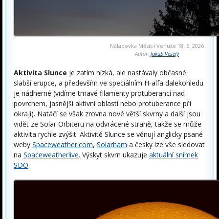
Náladovka Měsíc+Venuše 18. 5. 2026
Autor:
Jakub Veselý
Aktivita Slunce
je zatím nízká, ale nastávaly občasné
slabší erupce, a především ve speciálním H-alfa dalekohledu
je nádherné (vidíme tmavé filamenty protuberancí nad
povrchem, jasnější aktivní oblasti nebo protuberance při
okraji). Natáčí se však zrovna nové větší skvrny a další jsou
vidět ze Solar Orbiteru na odvrácené straně, takže se může
aktivita rychle zvýšit. Aktivitě Slunce se věnují anglicky psané
weby
Spaceweather.com
,
Solarham
a česky lze vše sledovat
na
Spaceweatherlive
. Výskyt skvrn ukazuje
aktuální snímek
SDO
.