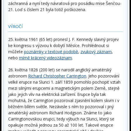
záchranná a nyní tedy návratová pro posádku mise Šenčou-
21. Loď s číslem 21 byla totiž poškozena.
VÝROČÍ
25. května 1961 (65 let) pronesl J. F. Kennedy slavný projev
ke kongresu s výzvou k dobytí Měsíce. Prohlédnout si
můžete
poznámky v textové podobě
,
zvukový záznam
,
nebo
mírně krácený videozáznam
.
26. května 1826 (200 let) se narodil anglický amatérský
astronom
Richard Christopher Carrington
. Jeho pozorování
velké erupce na Slunci 1. září 1859 pomohlo pochopit vztah
mezi silnými erupcemi a magnetickým polem Země, stejně
jako jejich vliv na elektrická zařízení. Erupce byla tak
mohutná, že Carrington pozoroval zjasnění kolem skvrn i v
běžném bílém světle. Nezávisle s ním to pozoroval i jiný
amatérský astronom Richard Hodgson. Známe to jako
Carringtonovskou erupci, tedy výbuch na Slunci, který se
opakuje možná jednou za 50 až 100 let. Takové erupce