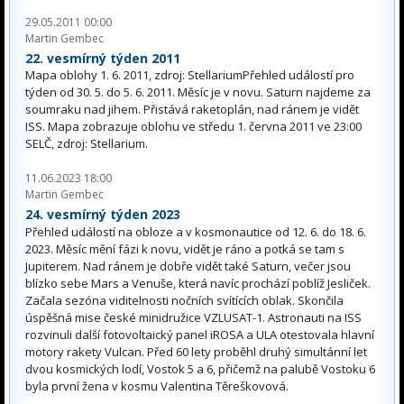
29.05.2011 00:00
Martin Gembec
22. vesmírný týden 2011
Mapa oblohy 1. 6. 2011, zdroj: StellariumPřehled událostí pro
týden od 30. 5. do 5. 6. 2011. Měsíc je v novu. Saturn najdeme za
soumraku nad jihem. Přistává raketoplán, nad ránem je vidět
ISS. Mapa zobrazuje oblohu ve středu 1. června 2011 ve 23:00
SELČ, zdroj: Stellarium.
11.06.2023 18:00
Martin Gembec
24. vesmírný týden 2023
Přehled událostí na obloze a v kosmonautice od 12. 6. do 18. 6.
2023. Měsíc mění fázi k novu, vidět je ráno a potká se tam s
Jupiterem. Nad ránem je dobře vidět také Saturn, večer jsou
blízko sebe Mars a Venuše, která navíc prochází poblíž Jesliček.
Začala sezóna viditelnosti nočních svítících oblak. Skončila
úspěšná mise české minidružice VZLUSAT-1. Astronauti na ISS
rozvinuli další fotovoltaický panel iROSA a ULA otestovala hlavní
motory rakety Vulcan. Před 60 lety proběhl druhý simultánní let
dvou kosmických lodí, Vostok 5 a 6, přičemž na palubě Vostoku 6
byla první žena v kosmu Valentina Těreškovová.