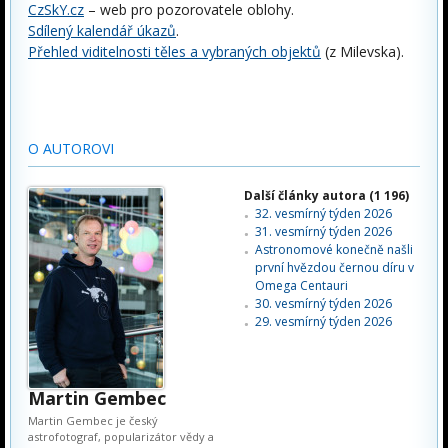
CzSkY.cz
– web pro pozorovatele oblohy.
Sdílený kalendář úkazů
.
Přehled viditelnosti těles a vybraných objektů
(z Milevska).
O AUTOROVI
Další články autora (1 196)
32. vesmírný týden 2026
31. vesmírný týden 2026
Astronomové konečně našli
první hvězdou černou díru v
Omega Centauri
30. vesmírný týden 2026
29. vesmírný týden 2026
Martin Gembec
Martin Gembec je český
astrofotograf, popularizátor vědy a