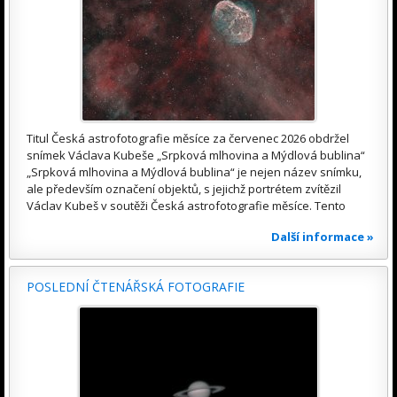
Titul Česká astrofotografie měsíce za červenec 2026 obdržel
snímek Václava Kubeše „Srpková mlhovina a Mýdlová bublina“
„Srpková mlhovina a Mýdlová bublina“ je nejen název snímku,
ale především označení objektů, s jejichž portrétem zvítězil
Václav Kubeš v soutěži Česká astrofotografie měsíce. Tento
Další informace »
POSLEDNÍ ČTENÁŘSKÁ FOTOGRAFIE