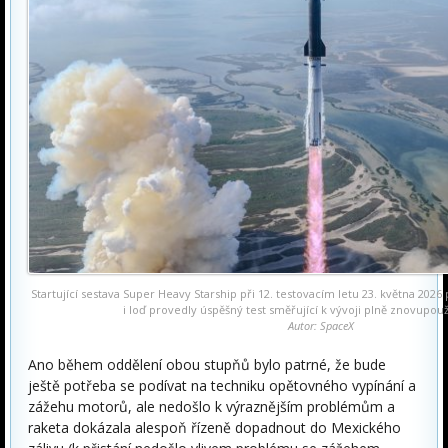
Startující sestava Super Heavy Starship při 12. testovacím letu 23. května 2026
i loď provedly úspěšný test směřující k vývoji plně znovupouž
Autor: SpaceX
Ano během oddělení obou stupňů bylo patrné, že bude
ještě potřeba se podívat na techniku opětovného vypínání a
zážehu motorů, ale nedošlo k výraznějším problémům a
raketa dokázala alespoň řízeně dopadnout do Mexického