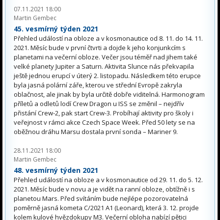
07.11.2021 18:00
Martin Gembec
45. vesmírný týden 2021
Přehled událostí na obloze a v kosmonautice od 8. 11. do 14. 11.
2021. Měsíc bude v první čtvrti a dojde k jeho konjunkcím s
planetami na večerní obloze. Večer jsou téměř nad jihem také
velké planety Jupiter a Saturn. Aktivita Slunce nás překvapila
ještě jednou erupcí v úterý 2. listopadu. Následkem této erupce
byla jasná polární záře, kterou ve střední Evropě zakryla
oblačnost, ale jinak by byla určitě dobře viditelná. Harmonogram
příletů a odletů lodí Crew Dragon u ISS se změnil – nejdřív
přistání Crew-2, pak start Crew-3. Probíhají aktivity pro školy i
veřejnost v rámci akce Czech Space Week. Před 50 lety se na
oběžnou dráhu Marsu dostala první sonda – Mariner 9.
28.11.2021 18:00
Martin Gembec
48. vesmírný týden 2021
Přehled událostí na obloze a v kosmonautice od 29. 11. do 5. 12.
2021. Měsíc bude v novu a je vidět na ranní obloze, obtížně i s
planetou Mars. Před svítáním bude nejlépe pozorovatelná
poměrně jasná kometa C/2021 A1 (Leonard), která 3. 12. projde
kolem kulové hvězdokupy M3. Večerní obloha nabízí pětici