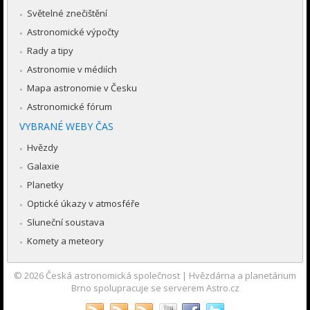
Světelné znečištění
Astronomické výpočty
Rady a tipy
Astronomie v médiích
Mapa astronomie v Česku
Astronomické fórum
VYBRANÉ WEBY ČAS
Hvězdy
Galaxie
Planetky
Optické úkazy v atmosféře
Sluneční soustava
Komety a meteory
© 2026
Česká astronomická společnost
|
Hvězdárna a planetárium
Brno spolupracuje se serverem Astro.cz