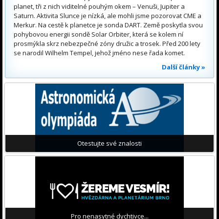
planet, tři z nich viditelné pouhým okem – Venuši, Jupiter a
Saturn. Aktivita Slunce je nízká, ale mohli jsme pozorovat CME a
Merkur. Na cestě k planetce je sonda DART. Země poskytla svou
pohybovou energii sondě Solar Orbiter, která se kolem ní
prosmýkla skrz nebezpečné zóny družic a trosek. Před 200 lety
se narodil Wilhelm Tempel, jehož jméno nese řada komet.
Další články »
Otestujte své znalosti
Pro nenasytné dychtivce...