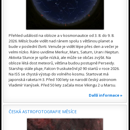
Přehled událostí na obloze a v kosmonautice od 3. 8. do 9. 8.
2026. Měsíc bude vidět nad ránem spolu s většinou planet a
bude v poslední čtvrti. Venuše je vidět lépe přes den a večer je
velmi nízko. Ráno uvidíme Merkur, Mars, Saturn, Uran i Neptun.
Aktivita Slunce je spíše nízká, ale může se občas zvýšit. Na
obloze létá dost meteorů, většina budou postupně Perseidy.
Starship stále pluje, Falcon 9 uskutečnil již 90 startů v roce 2026.
Na ISS se chystá výstup do volného kosmu. Startovat má
japonská raketa H-3. Před 100 lety se narodil český astronom
Vladimír Vanýsek. Před 50 lety začala mise Vikingu 2 u Marsu.
Další informace »
ČESKÁ ASTROFOTOGRAFIE MĚSÍCE