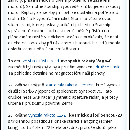
zálivu (k přistání nedošlo vlivem problému se zážehem
motorů). Samotné Starship vypověděl službu jeden vakuový
motor Raptor, ale se zbylými pěti se dostala na potřebnou
dráhu. Došlo k vypouštění maket Starlinků včetně dvou
s kamerami, které poskytly unikátní pohled na Starship
v prázdnotě kosmu. Loď nakonec úspěšně přistála na
plánovaném místě v Indickém oceánu a prokázala, že není
daleko od toho, aby při některém z budoucích startů mohla
obletět Zemi a přistávat v místě startu.
Trochu
ve stínu zůstal start
evropské rakety Vega-C
.
Nicméně byl úspěšný a byla při něm vynesena
družice Smile
.
Ta pohlédne detailně na magnetosféru naší planety.
22. května úspěšně
startovala raketa Electron
, která vynesla
družici StriX-7
japonské společnosti Synspective. Tato
družice nese SAR radar (synthetic-aperture radar) a je tedy
určena k průzkumu povrchu Země.
23. května
vynesla raketa CZ-2F
kosmickou loď Šenčou-23
s tříčlennou posádkou k čínské stanici Tiangong (Tchien-
kung). Loď s číslem 22 letěla prázdná, protože slouží jako