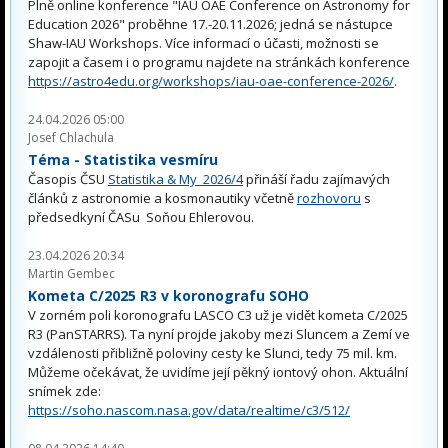
Plně online konference "IAU OAE Conference on Astronomy for
Education 2026" proběhne 17.-20.11.2026; jedná se nástupce
Shaw-IAU Workshops. Více informací o účasti, možnosti se
zapojit a časem i o programu najdete na stránkách konference
https://astro4edu.org/workshops/iau-oae-conference-2026/
.
24.04.2026 05:00
Josef Chlachula
Téma - Statistika vesmíru
Časopis ČSU
Statistika & My 2026/4
přináší řadu zajímavých
článků z astronomie a kosmonautiky včetně
rozhovoru
s
předsedkyní ČASu Soňou Ehlerovou.
23.04.2026 20:34
Martin Gembec
Kometa C/2025 R3 v koronografu SOHO
V zorném poli koronografu LASCO C3 už je vidět kometa C/2025
R3 (PanSTARRS). Ta nyní projde jakoby mezi Sluncem a Zemí ve
vzdálenosti přibližně poloviny cesty ke Slunci, tedy 75 mil. km.
Můžeme očekávat, že uvidíme její pěkný iontový ohon. Aktuální
snímek zde:
https://soho.nascom.nasa.gov/data/realtime/c3/512/