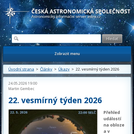
Česká astronomická společnost - Informační astronomický server
Zobrazit menu
Úvodní strana
>
Články
>
Úkazy
> 22. vesmírný týden 2026
24.05.2026 19:00
Martin Gembec
22. vesmírný týden 2026
Přehled
událostí
na obloze
a v