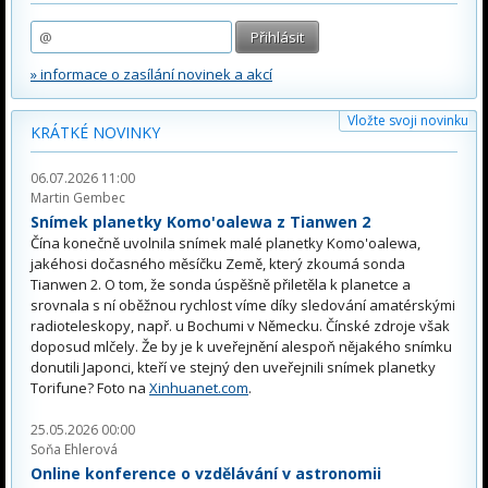
» informace o zasílání novinek a akcí
Vložte svoji novinku
KRÁTKÉ NOVINKY
06.07.2026 11:00
Martin Gembec
Snímek planetky Komo'oalewa z Tianwen 2
Čína konečně uvolnila snímek malé planetky Komo'oalewa,
jakéhosi dočasného měsíčku Země, který zkoumá sonda
Tianwen 2. O tom, že sonda úspěšně přiletěla k planetce a
srovnala s ní oběžnou rychlost víme díky sledování amatérskými
radioteleskopy, např. u Bochumi v Německu. Čínské zdroje však
doposud mlčely. Že by je k uveřejnění alespoň nějakého snímku
donutili Japonci, kteří ve stejný den uveřejnili snímek planetky
Torifune? Foto na
Xinhuanet.com
.
25.05.2026 00:00
Soňa Ehlerová
Online konference o vzdělávání v astronomii