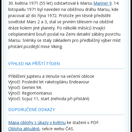
30. května 1971 (55 let) odstartoval k Marsu
Mariner 9
. 14.
listopadu 1971 byl naveden na oběžnou dráhu Marsu, kde
pracoval až do října 1972. Protože jen těsně předstihl
sovětské Mars 2 a 3, stal se prvním tělesem na oběžné
dráze kolem jiné planety. Po několik měsíců trvající
celoplanetární bouři poslal na Zemi detailní záběry povrchu
Marsu. Snímky se staly základem pro předběžný výber míst
přistání pozdější mise Viking.
VÝHLED NA PŘÍŠTÍ TÝDEN
Přiblížení Jupiteru a Venuše na večerní obloze
Výročí: Poslední let raketoplánu Endeavour
Výročí: Gemini 9A
Výročí: Regiomontanus
Výročí: Sojuz 11, start (nehoda při přistání)
DOPORUČENÉ ODKAZY
Mapa oblohy s úkazy v květnu
ke stažení v PDF.
Obloha aktuálně
, sekce webu ČAS.