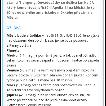
stanici Tiangong. Devadesátky se dožívá Jan Kolář,
který komentoval přistání Apolla 11 na Měsíci. Je to i
60 let od prvního amerického měkkého přistání na
Měsíci.
OBLOHA
Měsíc bude v úplňku
v neděli 31. 5. v 9:45 SELČ. Jeho výška
nad obzorem den po dni klesá, jak se bude posouvat
z Panny do Štíra.
Planety
Merkur
(–1 mag) je poměrně jasný, a tak by měl být vidět
velmi nízko nad severozápadním obzorem krátce po západu
Slunce.
Venuše
(–3,9 mag) je velmi výrazným objektem nízko na
večerní obloze. V Blížencích zdánlivě dohání Jupiter. Koncem
týdne je bude dělit už méně než 10 stupňů.
Mars
(1,3 mag) od nás zatím není pozorovatelný. Ráno je
za svítání při severovýchodním obzoru.
Jupiter
(–1,9 mag) je na večerní obloze čím dál níž, ale
krátce po západu Slunce lze ještě pěkně vidět detaily
v atmosféře i okolní měsíčky.