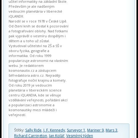
učitel informatiky na základní škole.
Především je ale nadšeným
vedoucím planetária v liberecké
iQLANDII.
Narodil se v roce 1978 v České Lípě.
Od čtení knih se dostal k pozorování
a fotografování oblohy. Nad fotkami
pak vyprávěl o vesmíru dospělým i
dětem a u toho už zůstal.
Vystudoval učitelství na ZŠ a SŠ v
oboru fyzika, geografie a
informatika. Od roku 1999
popularizuje astronomii na vlastním
webu. Je redaktorem
kosmonautix.cz a zástupcem
šéfredaktora astro.cz. Nejraději
fotografuje noční krajinu a komety.
Od roku 2019 je vedoucím
planetária v libereckém science
centru iQLANDIA, kde se věnuje
vzdělávání veřejnosti, pořádání akcí
a popularizaci astronomie a
kosmonautiky mezi mládeží i
veřejností.
Štítky:
Sally Ride
,
J. F. Kennedy
,
Surveyor 1
,
Mariner 9
,
Mars 3
,
Richard Carrington
,
Jan Kolář
,
Vesmírný týden