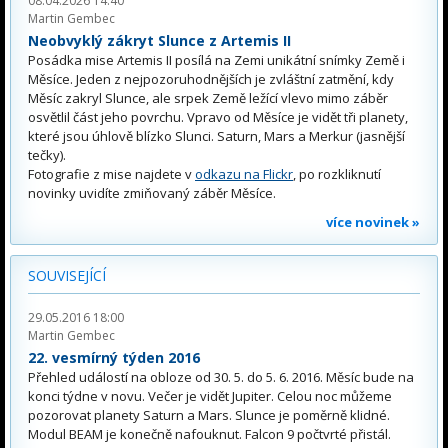
08.04.2026 14:40
Martin Gembec
Neobvyklý zákryt Slunce z Artemis II
Posádka mise Artemis II posílá na Zemi unikátní snímky Země i
Měsíce. Jeden z nejpozoruhodnějších je zvláštní zatmění, kdy
Měsíc zakryl Slunce, ale srpek Země ležící vlevo mimo záběr
osvětlil část jeho povrchu. Vpravo od Měsíce je vidět tři planety,
které jsou úhlově blízko Slunci. Saturn, Mars a Merkur (jasnější
tečky).
Fotografie z mise najdete v
odkazu na Flickr
, po rozkliknutí
novinky uvidíte zmiňovaný záběr Měsíce.
více novinek »
SOUVISEJÍCÍ
29.05.2016 18:00
Martin Gembec
22. vesmírný týden 2016
Přehled událostí na obloze od 30. 5. do 5. 6. 2016. Měsíc bude na
konci týdne v novu. Večer je vidět Jupiter. Celou noc můžeme
pozorovat planety Saturn a Mars. Slunce je poměrně klidné.
Modul BEAM je konečně nafouknut. Falcon 9 počtvrté přistál.