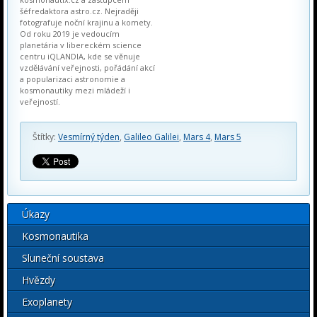
šéfredaktora astro.cz. Nejraději
fotografuje noční krajinu a komety.
Od roku 2019 je vedoucím
planetária v libereckém science
centru iQLANDIA, kde se věnuje
vzdělávání veřejnosti, pořádání akcí
a popularizaci astronomie a
kosmonautiky mezi mládeží i
veřejností.
Štítky:
Vesmírný týden
,
Galileo Galilei
,
Mars 4
,
Mars 5
Úkazy
Kosmonautika
Sluneční soustava
Hvězdy
Exoplanety