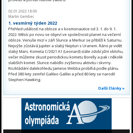
02.01.2022 18:00
Martin Gembec
1. vesmírný týden 2022
Přehled událostí na obloze a v kosmonautice od 3. 1. do 9. 1.
2022. Měsíc po novu se objeví ve společnosti planet na večerní
obloze. Venuše mizí v záři Slunce a Merkur se přiblíží k Saturnu.
Nejvýše zůstává Jupiter a slabý Neptun s Uranem. Ráno je vidět
slabý Mars. Kometa C/2021 A1 (Leonard) stále zdobí jižní oblohu,
večer můžeme zkusit periodickou kometu Borelly a pak i několik
slabších komet. Slunce nabídlo zvýšenou aktivitu i skvrny.
Rozkládání dalekohledu Jamese Webba probíhá podle plánu.
Před 380 lety zemřel Galileo Galilei a před 80 lety se narodil
Stephen Hawking.
Další články »