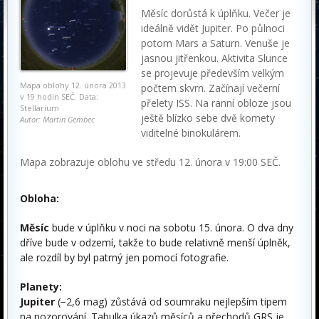
Měsíc dorůstá k úplňku. Večer je
ideálně vidět Jupiter. Po půlnoci
potom Mars a Saturn. Venuše je
jasnou jitřenkou. Aktivita Slunce
se projevuje především velkým
Mapa oblohy 12. února 2013
počtem skvrn. Začínají večerní
v 19 hodin SEČ. Data:
přelety ISS. Na ranní obloze jsou
Stellarium
ještě blízko sebe dvě komety
Autor: Martin Gembec
viditelné binokulárem.
Mapa zobrazuje oblohu ve středu 12. února v 19:00 SEČ.
Obloha:
Měsíc
bude v úplňku v noci na sobotu 15. února. O dva dny
dříve bude v odzemí, takže to bude relativně menší úplněk,
ale rozdíl by byl patrný jen pomocí fotografie.
Planety:
Jupiter
(−2,6 mag) zůstává od soumraku nejlepším tipem
na pozorování. Tabulka úkazů měsíců a přechodů GRS je