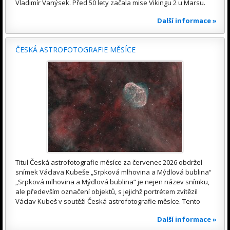
Vladimír Vanýsek. Před 50 lety začala mise Vikingu 2 u Marsu.
Další informace »
ČESKÁ ASTROFOTOGRAFIE MĚSÍCE
Titul Česká astrofotografie měsíce za červenec 2026 obdržel
snímek Václava Kubeše „Srpková mlhovina a Mýdlová bublina“
„Srpková mlhovina a Mýdlová bublina“ je nejen název snímku,
ale především označení objektů, s jejichž portrétem zvítězil
Václav Kubeš v soutěži Česká astrofotografie měsíce. Tento
Další informace »