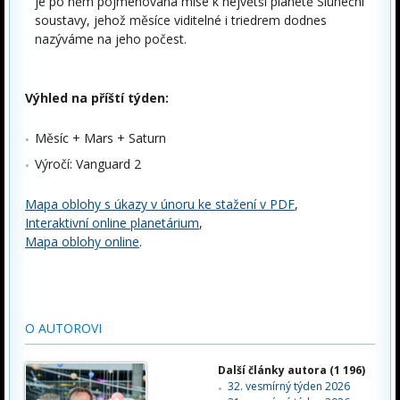
je po něm pojmenována mise k největší planetě Sluneční
soustavy, jehož měsíce viditelné i triedrem dodnes
nazýváme na jeho počest.
Výhled na příští týden:
Měsíc + Mars + Saturn
Výročí: Vanguard 2
Mapa oblohy s úkazy v únoru ke stažení v PDF
,
Interaktivní online planetárium
,
Mapa oblohy online
.
O AUTOROVI
Další články autora (1 196)
32. vesmírný týden 2026