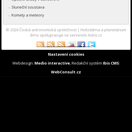
Sluneční soustava
Komety a meteory
© 2026
Česká astronomická společnost
|
Hvězdárna a planetárium
Brno spolupracuje se serverem Astro.cz
Nastavení cookies
Webdesign:
Medio interactive
, Redakční systém
Ibis CMS
:
WebConsult.cz