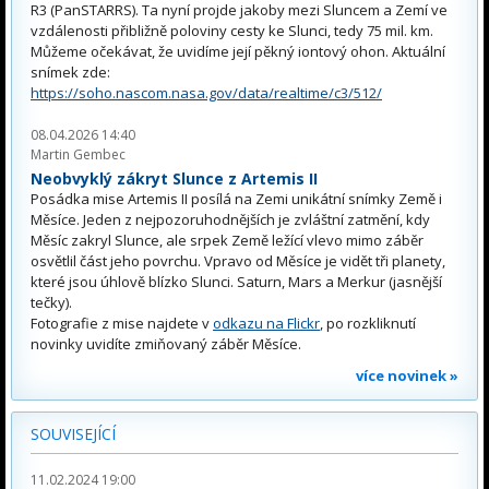
R3 (PanSTARRS). Ta nyní projde jakoby mezi Sluncem a Zemí ve
vzdálenosti přibližně poloviny cesty ke Slunci, tedy 75 mil. km.
Můžeme očekávat, že uvidíme její pěkný iontový ohon. Aktuální
snímek zde:
https://soho.nascom.nasa.gov/data/realtime/c3/512/
08.04.2026 14:40
Martin Gembec
Neobvyklý zákryt Slunce z Artemis II
Posádka mise Artemis II posílá na Zemi unikátní snímky Země i
Měsíce. Jeden z nejpozoruhodnějších je zvláštní zatmění, kdy
Měsíc zakryl Slunce, ale srpek Země ležící vlevo mimo záběr
osvětlil část jeho povrchu. Vpravo od Měsíce je vidět tři planety,
které jsou úhlově blízko Slunci. Saturn, Mars a Merkur (jasnější
tečky).
Fotografie z mise najdete v
odkazu na Flickr
, po rozkliknutí
novinky uvidíte zmiňovaný záběr Měsíce.
více novinek »
SOUVISEJÍCÍ
11.02.2024 19:00