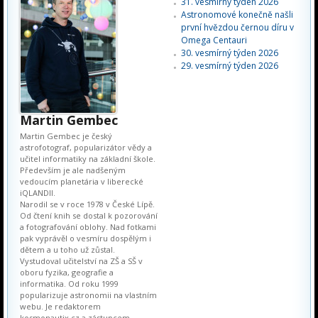
31. vesmírný týden 2026
Astronomové konečně našli
první hvězdou černou díru v
Omega Centauri
30. vesmírný týden 2026
29. vesmírný týden 2026
Martin Gembec
Martin Gembec je český
astrofotograf, popularizátor vědy a
učitel informatiky na základní škole.
Především je ale nadšeným
vedoucím planetária v liberecké
iQLANDII.
Narodil se v roce 1978 v České Lípě.
Od čtení knih se dostal k pozorování
a fotografování oblohy. Nad fotkami
pak vyprávěl o vesmíru dospělým i
dětem a u toho už zůstal.
Vystudoval učitelství na ZŠ a SŠ v
oboru fyzika, geografie a
informatika. Od roku 1999
popularizuje astronomii na vlastním
webu. Je redaktorem
kosmonautix.cz a zástupcem