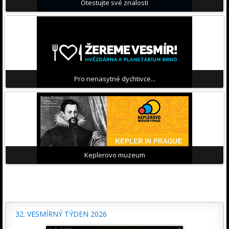
Otestujte své znalosti
Pro nenasytné dychtivce...
Keplerovo muzeum
32. VESMÍRNÝ TÝDEN 2026