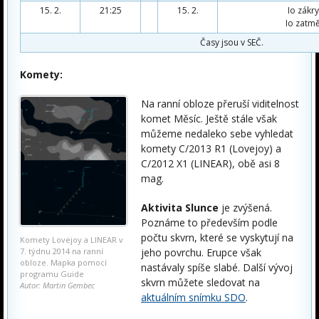
15. 2.
21:25
15. 2.
Io zákry
Io zatmě
Časy jsou v SEČ.
Komety:
Na ranní obloze přeruší viditelnost
komet Měsíc. Ještě stále však
můžeme nedaleko sebe vyhledat
komety C/2013 R1 (Lovejoy) a
C/2012 X1 (LINEAR), obě asi 8
mag.
Aktivita Slunce
je zvýšená.
Poznáme to především podle
počtu skvrn, které se vyskytují na
Komety Lovejoy a LINEAR v
7. týdnu 2014 na ranní
jeho povrchu. Erupce však
obloze. Mapka pomocí
nastávaly spíše slabé. Další vývoj
programu Guide
skvrn můžete sledovat na
Autor: Martin Gembec
aktuálním snímku SDO
.