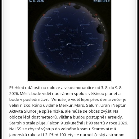
Přehled událostí na obloze a v kosmonautice od 3. 8. do 9. 8.
2026. Měsíc bude vidět nad ránem spolu s většinou planet a
bude v poslední čtvrti. Venuše je vidět lépe přes den a večer je
velmi nízko. Ráno uvidíme Merkur, Mars, Saturn, Uran i Neptun.
Aktivita Slunce je spíše nízká, ale může se občas zvýšit. Na
obloze létá dost meteorů, většina budou postupně Perseidy.
Starship stále pluje, Falcon 9 uskutečnil již 90 startů v roce 2026.
Na ISS se chystá výstup do volného kosmu. Startovat má
japonská raketa H-3. Před 100 lety se narodil český astronom