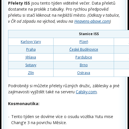
Přelety ISS
jsou tento týden viditelné večer. Data přeletů
dostanete na proklik z tabulky. Pro rychlou předpověď
přeletu si stačí kliknout na nejbližší město.
(Odkazy v tabulce,
v ČR od západu na východ, vedou na
Heavens-above.com
)
Stanice ISS
Karlovy Vary
Plzeň
Praha
České Budějovice
Jihlava
Pardubice
Svitavy
Brno
Zlín
Ostrava
Podrobněji si můžete přelety různých družic, záblesky a jiné
zajímavosti vyjíždět také na serveru
Calsky.com
.
Kosmonautika:
Tento týden se dovíme více o osudu vozítka Yutu mise
Chang'e 3 na povrchu Měsíce.