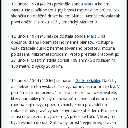
10. února 1974 (40 let) proletěla sonda
Mars 4
kolem
Marsu. Nezapálil se totiž její brzdící motor a po průletu tak
skončila na oběžné dráze kolem Slunce. Nenásledovala tak
první oběžnici z roku 1971, americký Mariner 9.
12. února 1974 (40 let) se dostala sonda
Mars 5
na
oběžnou dráhu kolem stejnojmenné planety. Postupně
však ztrácela dusík z hermetizovaného prostoru, možná
po zásahu mikrometeoroidem. Proto přestala pracovat již
28. února. Mezitím stihla pořídit 108 snímků s rozlišením
100 metrů z výšky 2000 km.
15. února 1564 (450 let) se narodil
Galileo Galilei
. Další by
asi nebylo třeba vyslovit. Tak významný astronom to byl. V
paměti jej mám především jako precizního pozorovatele,
který nám díky přesným záznamům zanechal informace o
mnoha zajímavých pozorováních, která prováděl na
obloze tehdy právě vynalezeným dalekohledem. Pro laika
je asi nejvíce znám výrokem „A přece se točí...“, který mu
bývá vkládán do úst. Galileo byl prostě výjimečný, právem