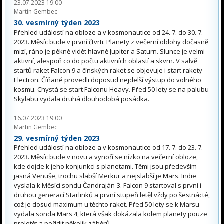
23.07.2023 19:00
Martin Gembec
30. vesmírný týden 2023
Přehled událostí na obloze a v kosmonautice od 24. 7. do 30. 7.
2023. Měsíc bude v první čtvrti. Planety z večerní oblohy dočasně
mizí, ráno je pěkně vidět hlavně Jupiter a Saturn. Slunce je velmi
aktivní, alespoň co do počtu aktivních oblastí a skvrn. V salvě
startů raket Falcon 9 a čínských raket se objevuje i start rakety
Electron. Číňané provedli doposud nejdelší výstup do volného
kosmu. Chystá se start Falconu Heavy. Před 50 lety se na palubu
Skylabu vydala druhá dlouhodobá posádka.
16.07.2023 19:00
Martin Gembec
29. vesmírný týden 2023
Přehled událostí na obloze a v kosmonautice od 17. 7. do 23. 7.
2023. Měsíc bude v novu a vynoří se nízko na večerní obloze,
kde dojde k jeho konjunkci s planetami. Těmi jsou především
jasná Venuše, trochu slabší Merkur a nejslabší je Mars. Indie
vyslala k Měsíci sondu Čandraján-3. Falcon 9 startoval s první i
druhou generací Starlinků a první stupeň letěl vždy po šestnácté,
což je dosud maximum u těchto raket. Před 50 lety se k Marsu
vydala sonda Mars 4, která však dokázala kolem planety pouze
proletět a pořídit několik záběrů.