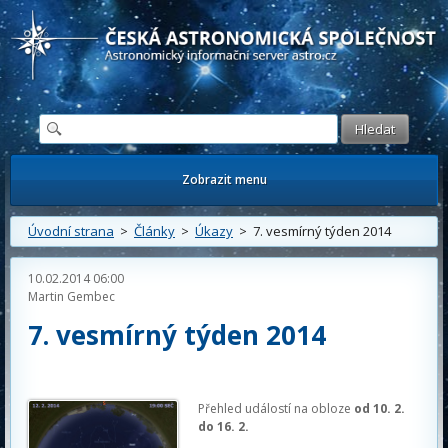
Česká astronomická společnost - Informační astronomický server
Zobrazit menu
Úvodní strana
>
Články
>
Úkazy
> 7. vesmírný týden 2014
10.02.2014 06:00
Martin Gembec
7. vesmírný týden 2014
Přehled událostí na obloze
od 10. 2.
do 16. 2.