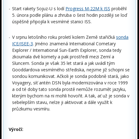
Start rakety Sojuz-U s lodí
Progress M-22M k ISS
proběhl
5. února podle plánu a zhruba o šest hodin později se loď
úspěšně připojila k vesmírné stanici ISS.
V srpnu letošního roku proletí kolem Země stařičká
sonda
ICE/ISEE-3
. Jméno znamená International Cometary
Explorer / International Sun-Earth Explorer, sonda tedy
zkoumala dvě komety a pak prostředí mezi Zemí a
Sluncem. Sonda je však 35 let stará a jak uvádí tým
Gooddardova vesmírného střediska, nejsme již schopni se
sondou komunikovat. Ačkoli je sonda podobně stará, jako
Voyagery, síť antén DSN byla modernizována v roce 1999
a od té doby tato sonda prostě nemůže rozumět jazyku,
kterým bychom na ni mohli hovořit. A tak, ať už je sonda v
sebelepším stavu, nelze ji aktivovat a dále využít k
průzkumu vesmíru.
Výročí: