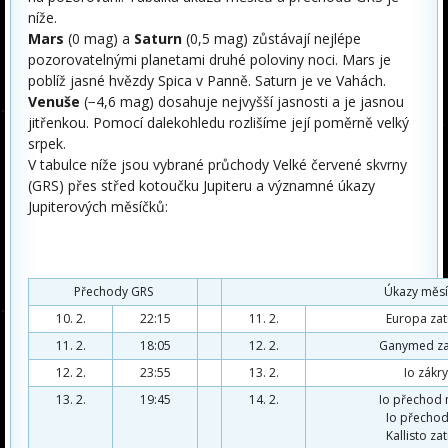
níže.
Mars
(0 mag) a
Saturn
(0,5 mag) zůstávají nejlépe
pozorovatelnými planetami druhé poloviny noci. Mars je
poblíž jasné hvězdy Spica v Panně. Saturn je ve Vahách.
Venuše
(−4,6 mag) dosahuje nejvyšší jasnosti a je jasnou
jitřenkou. Pomocí dalekohledu rozlišíme její poměrně velký
srpek.
V tabulce níže jsou vybrané průchody Velké červené skvrny
(GRS) přes střed kotoučku Jupiteru a významné úkazy
Jupiterových měsíčků:
Přechody GRS
Úkazy měsí
10. 2.
22:15
11. 2.
Europa zat
11. 2.
18:05
12. 2.
Ganymed za
12. 2.
23:55
13. 2.
Io zákry
13. 2.
19:45
14. 2.
Io přechod 
Io přechod
Kallisto za