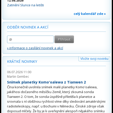
12.08.2026
Zatmění Slunce na letišti
celý kalendář zde »
ODBĚR NOVINEK A AKCÍ
» informace o zasílání novinek a akcí
Vložte svoji novinku
KRÁTKÉ NOVINKY
06.07.2026 11:00
Martin Gembec
Snímek planetky Komo'oalewa z Tianwen 2
Čína konečně uvolnila snímek malé planetky Komo'oalewa,
jakéhosi dočasného měsíčku Země, který zkoumá sonda
Tianwen 2. O tom, že sonda úspěšně přiletěla k planetce a
srovnala s ní oběžnou rychlost víme díky sledování amatérskými
radioteleskopy, např. u Bochumi v Německu. Čínské zdroje však
doposud mlčely. Že by je k uveřejnění alespoň nějakého snímku