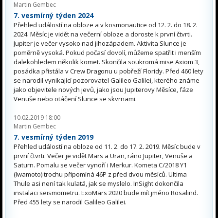
Martin Gembec
7. vesmírný týden 2024
Přehled událostí na obloze a v kosmonautice od 12. 2. do 18. 2.
2024. Měsíc je vidět na večerní obloze a doroste k první čtvrti.
Jupiter je večer vysoko nad jihozápadem. Aktivita Slunce je
poměrně vysoká. Pokud počasí dovolí, můžeme spatřit i menším
dalekohledem několik komet. Skončila soukromá mise Axiom 3,
posádka přistála v Crew Dragonu u pobřeží Floridy. Před 460 lety
se narodil vynikající pozorovatel Galileo Galilei, kterého známe
jako objevitele nových jevů, jako jsou Jupiterovy Měsíce, fáze
Venuše nebo otáčení Slunce se skvrnami.
10.02.2019 18:00
Martin Gembec
7. vesmírný týden 2019
Přehled událostí na obloze od 11. 2. do 17. 2. 2019. Měsíc bude v
první čtvrti. Večer je vidět Mars a Uran, ráno Jupiter, Venuše a
Saturn. Pomalu se večer vynoří i Merkur. Kometa C/2018 Y1
(Iwamoto) trochu připomíná 46P z před dvou měsíců. Ultima
Thule asi není tak kulatá, jak se myslelo. InSight dokončila
instalaci seismometru. ExoMars 2020 bude mít jméno Rosalind.
Před 455 lety se narodil Galileo Galilei.