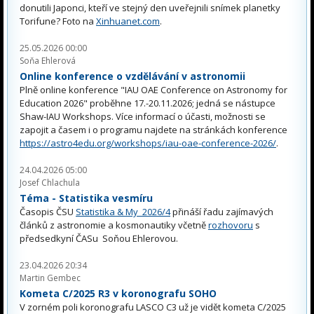
donutili Japonci, kteří ve stejný den uveřejnili snímek planetky
Torifune? Foto na
Xinhuanet.com
.
25.05.2026 00:00
Soňa Ehlerová
Online konference o vzdělávání v astronomii
Plně online konference "IAU OAE Conference on Astronomy for
Education 2026" proběhne 17.-20.11.2026; jedná se nástupce
Shaw-IAU Workshops. Více informací o účasti, možnosti se
zapojit a časem i o programu najdete na stránkách konference
https://astro4edu.org/workshops/iau-oae-conference-2026/
.
24.04.2026 05:00
Josef Chlachula
Téma - Statistika vesmíru
Časopis ČSU
Statistika & My 2026/4
přináší řadu zajímavých
článků z astronomie a kosmonautiky včetně
rozhovoru
s
předsedkyní ČASu Soňou Ehlerovou.
23.04.2026 20:34
Martin Gembec
Kometa C/2025 R3 v koronografu SOHO
V zorném poli koronografu LASCO C3 už je vidět kometa C/2025