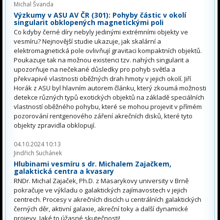
Michal Švanda
Výzkumy v ASU AV ČR (301): Pohyby částic v okolí
singularit obklopených magnetickými poli
Co kdyby černé díry nebyly jedinými extrémními objekty ve
vesmíru? Nejnovější studie ukazuje, jak skalární a
elektromagnetická pole ovlivňují gravitaci kompaktních objektů.
Poukazuje tak na možnou existenci tzv. nahých singularit a
upozorňuje na nečekané důsledky pro pohyb světla a
překvapivé vlastnosti oběžných drah hmoty v jejich okolí. Jiří
Horák z ASU byl hlavním autorem článku, který zkoumá možnosti
detekce různých typů exotických objektů na základě speciálních
vlastností oběžného pohybu, které se mohou projevit v přímém
pozorování rentgenového záření akrečních disků, které tyto
objekty zpravidla obklopují.
04.10.2024 10:13
Jindřich Suchánek
Hlubinami vesmíru s dr. Michalem Zajačkem,
galaktická centra a kvasary
RNDr. Michal Zajaček, Ph.D. z Masarykovy university v Brně
pokračuje ve výkladu o galaktických zajímavostech v jejich
centrech. Procesy v akrečních discích u centrálních galaktických
černých děr, aktivní galaxie, akreční toky a další dynamické
projevy. Jaké to úžasné skutečnosti!