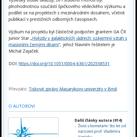
plnohodnotnou součástí špičkového vědeckého výzkumu a
podílet se na projektech s mezinárodním dosahem, včetně
publikací v prestižních odborných časopisech.
Výzkum na projektu byl částečně podpořen grantem GA ČR
Junior Star „
Hvězdy v galaktických jádrech: vzájemný vztah s
masivními černými dírami
“, jehož hlavním řešitelem je
Michal Zajaček.
DOI:
https://doi.org/10.1051/0004-6361/202558531
Převzato:
Tiskové zprávy Masarykovy univerzity v Brně
O AUTOROVI
Další články autora (914)
Život s kometami: Sto let od
narození prof. Vladimíra
Vanýska