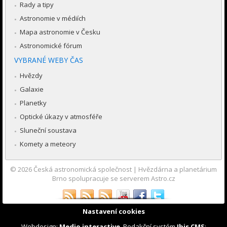
Rady a tipy
Astronomie v médiích
Mapa astronomie v Česku
Astronomické fórum
VYBRANÉ WEBY ČAS
Hvězdy
Galaxie
Planetky
Optické úkazy v atmosféře
Sluneční soustava
Komety a meteory
© 2026
Česká astronomická společnost
|
Hvězdárna a planetárium
Brno spolupracuje se serverem Astro.cz
Nastavení cookies
Webdesign:
Medio interactive
, Redakční systém
Ibis CMS
: