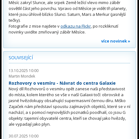
Měsíc zakryl Slunce, ale srpek Země ležící vlevo mimo záběr
osvětlil část jeho povrchu. Vpravo od Měsíce je vidět tři planety,
které jsou úhlově blízko Slunci. Saturn, Mars a Merkur (jasnější
tečky).
Fotografie z mise najdete v
odkazu na Flickr
, po rozkliknutí
novinky uvidíte zmiňovaný záběr Měsíce.
více novinek »
SOUVISEJÍCÍ
13.10.2025 10:00
Martin Mondek
Rozhovory o vesmíru - Návrat do centra Galaxie
Nový díl Rozhovorů o vesmíru opět zanese naši představivost
do místa, kolem kterého se vše v naší Galaxii točí: obrovské a
jasné hvězdokupy obsahující supermasivní černou díru. Miško
Zajaček nám představí spoustu zajímavých objektů, které se v ní
nachází, a s pomocí nejnovějších poznatků poodhalí, co jsou G
objekty: tajemní obyvatelé centra, kteří se chovají jako hvězdy,
ale vypadají jako plyn.
30.07.2025 10:00