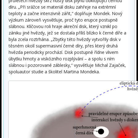
průletech hvězdy skrz hustý disk plynu obklopující černou
díru. „Při srážce se materiál disku zahřeje na extrémní
teploty a začne intenzivně zářit,“ doplňuje Mondek. Nový
výzkum zároveň vysvětluje, proč tyto erupce postupně
slábnou. Klíčovou roli hraje akreční disk, který vznikl po
zániku jiné hvězdy, jež se dostala příliš blízko k černé díře a
byla zcela roztrhána. „Zbytky této hvězdy vytvořily disk v
těsném okolí supermasivní černé díry, přes který druhá
hvězda periodicky prochází. Disk postupně řídne vlivem
úbytku hmoty a viskózního rozplývání – a spolu s ním
slábnou i pozorované záblesky,“ vysvětluje Michal Zajaček,
spoluautor studie a školitel Martina Mondeka.