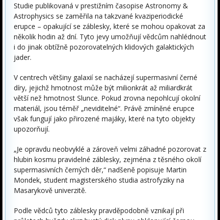
Studie publikovaná v prestižním časopise Astronomy &
Astrophysics se zaměřila na takzvané kvaziperiodické
erupce – opakující se záblesky, které se mohou opakovat za
několik hodin až dní. Tyto jevy umožňují vědcům nahlédnout
i do jinak obtížně pozorovatelných klidových galaktických
jader.
V centrech většiny galaxií se nacházejí supermasivní černé
díry, jejichž hmotnost může být milionkrát až miliardkrát
větší než hmotnost Slunce. Pokud zrovna nepohlcují okolní
materiál, jsou téměř „neviditelné“. Právě zmíněné erupce
však fungují jako přirozené majáky, které na tyto objekty
upozorňují.
„Je opravdu neobvyklé a zároveň velmi záhadné pozorovat z
hlubin kosmu pravidelné záblesky, zejména z těsného okolí
supermasivních černých děr,“ nadšeně popisuje Martin
Mondek, student magisterského studia astrofyziky na
Masarykově univerzitě.
Podle vědců tyto záblesky pravděpodobně vznikají při