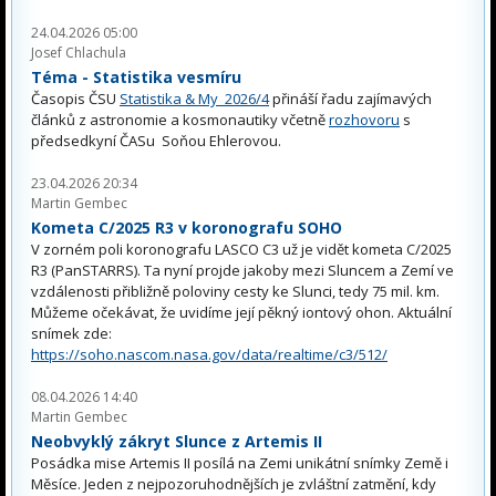
24.04.2026 05:00
Josef Chlachula
Téma - Statistika vesmíru
Časopis ČSU
Statistika & My 2026/4
přináší řadu zajímavých
článků z astronomie a kosmonautiky včetně
rozhovoru
s
předsedkyní ČASu Soňou Ehlerovou.
23.04.2026 20:34
Martin Gembec
Kometa C/2025 R3 v koronografu SOHO
V zorném poli koronografu LASCO C3 už je vidět kometa C/2025
R3 (PanSTARRS). Ta nyní projde jakoby mezi Sluncem a Zemí ve
vzdálenosti přibližně poloviny cesty ke Slunci, tedy 75 mil. km.
Můžeme očekávat, že uvidíme její pěkný iontový ohon. Aktuální
snímek zde:
https://soho.nascom.nasa.gov/data/realtime/c3/512/
08.04.2026 14:40
Martin Gembec
Neobvyklý zákryt Slunce z Artemis II
Posádka mise Artemis II posílá na Zemi unikátní snímky Země i
Měsíce. Jeden z nejpozoruhodnějších je zvláštní zatmění, kdy