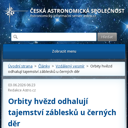
Česká astronomická společnost - Informační astronomický server
Zobrazit menu
Úvodní strana
>
Články
>
Vzdálený vesmír
> Orbity hvězd
odhalují tajemství záblesků u černých děr
03.06.2026 06:23
Redakce Astro.cz
Orbity hvězd odhalují
tajemství záblesků u černých
děr