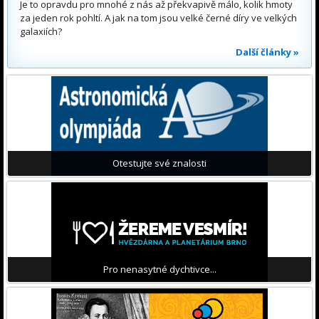
Je to opravdu pro mnohé z nás až překvapivě málo, kolik hmoty
za jeden rok pohltí. A jak na tom jsou velké černé díry ve velkých
galaxiích?
Další články »
Otestujte své znalosti
Pro nenasytné dychtivce...