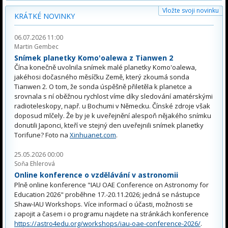
Vložte svoji novinku
KRÁTKÉ NOVINKY
06.07.2026 11:00
Martin Gembec
Snímek planetky Komo'oalewa z Tianwen 2
Čína konečně uvolnila snímek malé planetky Komo'oalewa,
jakéhosi dočasného měsíčku Země, který zkoumá sonda
Tianwen 2. O tom, že sonda úspěšně přiletěla k planetce a
srovnala s ní oběžnou rychlost víme díky sledování amatérskými
radioteleskopy, např. u Bochumi v Německu. Čínské zdroje však
doposud mlčely. Že by je k uveřejnění alespoň nějakého snímku
donutili Japonci, kteří ve stejný den uveřejnili snímek planetky
Torifune? Foto na
Xinhuanet.com
.
25.05.2026 00:00
Soňa Ehlerová
Online konference o vzdělávání v astronomii
Plně online konference "IAU OAE Conference on Astronomy for
Education 2026" proběhne 17.-20.11.2026; jedná se nástupce
Shaw-IAU Workshops. Více informací o účasti, možnosti se
zapojit a časem i o programu najdete na stránkách konference
https://astro4edu.org/workshops/iau-oae-conference-2026/
.