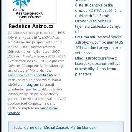
Čistě studentská česká
družice KOSTKA úspěšně na
oběžné dráze Země
Orbity hvězd odhalují
Redakce Astro.cz
tajemství záblesků u černých
děr
Redakce Astro.cz je tu od roku 1995,
Do Brna míří světová špička
kdy stránky založil
Josef Chlachula
.
Nejaktivnějším přispěvovatelem je
astrofyziky. Sympozium IAUS
od roku 2003
František Martinek
.
405 nabídne i program pro
Šéfredaktorem byl v letech 2007 -
veřejnost
2009
Petr Kubala
, v letech 2010 - 2017
Mladí astrofotografové z
Petr Horálek
, od roku 2017 je jím
Petr
Liberecka dosahují světové
Sobotka
. Zástupcem šéfredaktora je
úrovně díky libereckému
astrofotograf
Martin Gembec
.
planetáriu
Facebookovému profilu ČAS
se z
redakce věnuje především
Martin
Mašek
a o
Instagram
se starají
především
Jan Herzig
,
Adam Denko
a
Zdeněk Jánský
. Nejde o výdělečný
portál. O to více si proto vážíme Vaší
spolupráce! Kontakty na členy
redakce najdete na
samostatné
stránce
.
Štítky:
Černé díry
,
Michal Zajaček
,
Martin Mondek