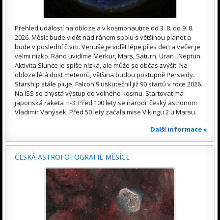
Přehled událostí na obloze a v kosmonautice od 3. 8. do 9. 8.
2026. Měsíc bude vidět nad ránem spolu s většinou planet a
bude v poslední čtvrti. Venuše je vidět lépe přes den a večer je
velmi nízko. Ráno uvidíme Merkur, Mars, Saturn, Uran i Neptun.
Aktivita Slunce je spíše nízká, ale může se občas zvýšit. Na
obloze létá dost meteorů, většina budou postupně Perseidy.
Starship stále pluje, Falcon 9 uskutečnil již 90 startů v roce 2026.
Na ISS se chystá výstup do volného kosmu. Startovat má
japonská raketa H-3. Před 100 lety se narodil český astronom
Vladimír Vanýsek. Před 50 lety začala mise Vikingu 2 u Marsu.
Další informace »
ČESKÁ ASTROFOTOGRAFIE MĚSÍCE