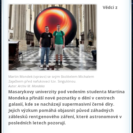
Vědci z
Martin Mondek (vpravo) se svým školitelem Michalem
Zajačkem před nafukovací tzv. Singulónou.
Autor: Archiv M. Mondeka
Masarykovy univerzity pod vedením studenta Martina
Mondeka přináší nové poznatky o dění v centrech
galaxií, kde se nacházejí supermasivní černé díry.
Jejich výzkum pomáhá objasnit původ záhadných
záblesků rentgenového záření, které astronomové v
posledních letech pozorují.