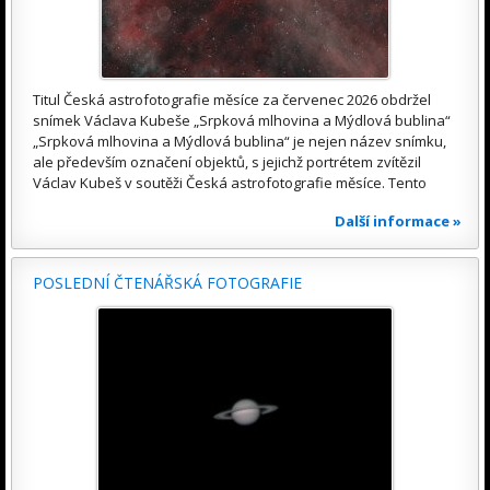
Titul Česká astrofotografie měsíce za červenec 2026 obdržel
snímek Václava Kubeše „Srpková mlhovina a Mýdlová bublina“
„Srpková mlhovina a Mýdlová bublina“ je nejen název snímku,
ale především označení objektů, s jejichž portrétem zvítězil
Václav Kubeš v soutěži Česká astrofotografie měsíce. Tento
Další informace »
POSLEDNÍ ČTENÁŘSKÁ FOTOGRAFIE