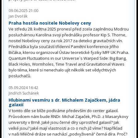
09.06.2025 21:00
Jan Dvořák
Praha hostila nositele Nobelovy ceny
Ve středu 28. května 2025 pronesl před zcela zaplněnou Modrou
posluchárnou Karolina svoji přednášku profesor Kip S. Thorne,
nositel Nobelovy ceny za rok 2017 za detekci gravitačních vln.
Přednáška byla součástí třídenní Pamětní konference Jiřího
Bičáka, kterou organizoval Ústav teoretické fyziky MFF UK Praha.
Quantum Fluctuations in our Universe´s Warped Side: Big Bang,
Black Holes, Wormholes, Time Travel and Gravitational Waves
bylo téma, které si nenechalo ujít několik set vědychtivých
posluchačů.
05.09.2024 16:42
Jindřich Suchánek
Hlubinami vesmíru s dr. Michalem Zajačkem, jádra
galaxií
V tomto díle se blíže podíváme především do center galaxií.
Průvodcem nám bude RNDr. Michal Zajaček, Ph.D. z Masarykovy
university v Brně. Jaké jsou černé díry uprostřed galaxií? Jak
velké jsou? Jaké mají vlastnosti a co o nich již víme? Například
v naši Mléčné dráze se nachází „podvyživená“ černá díra. Proč?