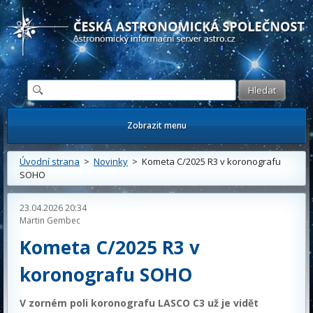
Česká astronomická společnost - Informační astronomický server
Zobrazit menu
Úvodní strana
>
Novinky
> Kometa C/2025 R3 v koronografu
SOHO
23.04.2026 20:34
Martin Gembec
Kometa C/2025 R3 v
koronografu SOHO
V zorném poli koronografu LASCO C3 už je vidět