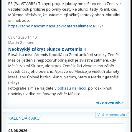
R3 (PanSTARRS). Ta nyní projde jakoby mezi Sluncem a Zemí ve
vzdálenosti přibližně poloviny cesty ke Slunci, tedy 75 mil. km.
Můžeme očekávat, že uvidíme její pěkný iontový ohon. Aktuální
snímek zde:
https://soho.nascom.nasa.gov/data/realtime/c3/512/
08.04.2026 14:40
Martin Gembec
Neobvyklý zákryt Slunce z Artemis II
Posádka mise Artemis II posílá na Zemi unikátní snímky Země i
Měsíce. Jeden z nejpozoruhodnějších je zvláštní zatmění, kdy
Měsíc zakryl Slunce, ale srpek Země ležící vlevo mimo záběr
osvětlil část jeho povrchu. Vpravo od Měsíce je vidět tři planety,
které jsou úhlově blízko Slunci. Saturn, Mars a Merkur (jasnější
tečky).
Fotografie z mise najdete v
odkazu na Flickr
, po rozkliknutí
novinky uvidíte zmiňovaný záběr Měsíce.
více novinek »
Vložte novou akci
KALENDÁŘ AKCÍ
08.08.2026