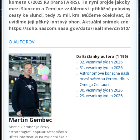
kometa C/2025 R3 (PanSTARRS). Ta nyní projde jakoby
mezi Sluncem a Zemí ve vzdálenosti přibližně poloviny
cesty ke Slunci, tedy 75 mil. km. Můžeme očekávat, že
uvidíme její pěkný iontový ohon. Aktuální snímek zde:
https://soho.nascom.nasa.gov/data/realtime/c3/512/
O AUTOROVI
Další články autora (1 196)
32. vesmírný týden 2026
31. vesmírný týden 2026
Astronomové konečně našli
první hvězdou černou díru v
Omega Centauri
30. vesmírný týden 2026
29. vesmírný týden 2026
Martin Gembec
Martin Gembec je český
astrofotograf, popularizátor vědy a
učitel informatiky na základní škole.