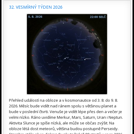
32. VESMÍRNÝ TÝDEN 2026
Přehled událostí na obloze a v kosmonautice od 3. 8. do 9. 8.
2026. Měsíc bude vidět nad ránem spolu s většinou planet a
bude v poslední čtvrti. Venuše je vidět lépe přes den a večer je
velmi nízko. Ráno uvidíme Merkur, Mars, Saturn, Uran i Neptun.
Aktivita Slunce je spíše nízká, ale může se občas zvýšit. Na
obloze létá dost meteorů, většina budou postupně Perseidy.