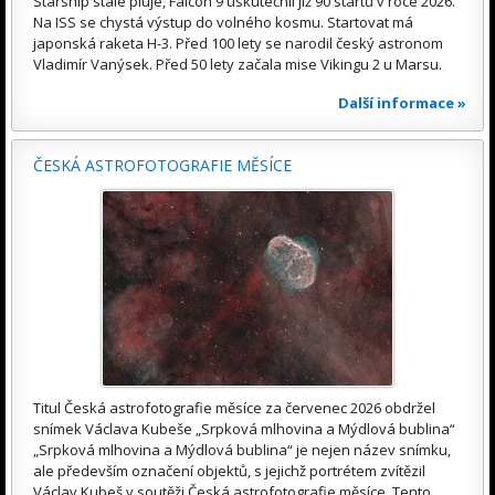
Starship stále pluje, Falcon 9 uskutečnil již 90 startů v roce 2026.
Na ISS se chystá výstup do volného kosmu. Startovat má
japonská raketa H-3. Před 100 lety se narodil český astronom
Vladimír Vanýsek. Před 50 lety začala mise Vikingu 2 u Marsu.
Další informace »
ČESKÁ ASTROFOTOGRAFIE MĚSÍCE
Titul Česká astrofotografie měsíce za červenec 2026 obdržel
snímek Václava Kubeše „Srpková mlhovina a Mýdlová bublina“
„Srpková mlhovina a Mýdlová bublina“ je nejen název snímku,
ale především označení objektů, s jejichž portrétem zvítězil
Václav Kubeš v soutěži Česká astrofotografie měsíce. Tento