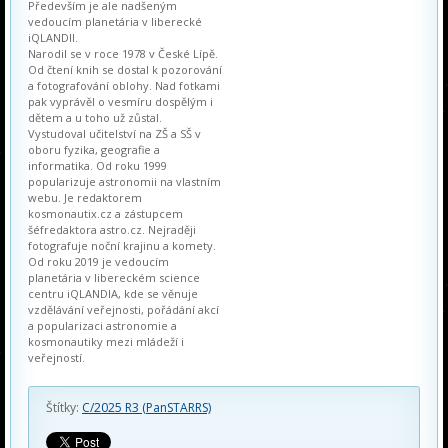
Především je ale nadšeným
vedoucím planetária v liberecké
iQLANDII.
Narodil se v roce 1978 v České Lípě.
Od čtení knih se dostal k pozorování
a fotografování oblohy. Nad fotkami
pak vyprávěl o vesmíru dospělým i
dětem a u toho už zůstal.
Vystudoval učitelství na ZŠ a SŠ v
oboru fyzika, geografie a
informatika. Od roku 1999
popularizuje astronomii na vlastním
webu. Je redaktorem
kosmonautix.cz a zástupcem
šéfredaktora astro.cz. Nejraději
fotografuje noční krajinu a komety.
Od roku 2019 je vedoucím
planetária v libereckém science
centru iQLANDIA, kde se věnuje
vzdělávání veřejnosti, pořádání akcí
a popularizaci astronomie a
kosmonautiky mezi mládeží i
veřejností.
Štítky:
C/2025 R3 (PanSTARRS)