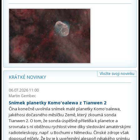
Vložte svoji novinku
KRÁTKÉ NOVINKY
06.07.2026 11:00
Martin Gembec
Snímek planetky Komo'oalewa z Tianwen 2
Čína konečně uvolnila snímek malé planetky Komo'oalewa,
jakéhosi dočasného měsíčku Země, který zkoumá sonda
Tianwen 2. O tom, že sonda úspěšně přiletěla k planetce a
srovnala s ní oběžnou rychlost víme díky sledování amatérskými
radioteleskopy, např. u Bochumi v Německu. Čínské zdroje však
doposud mlčely. Že by je k uveřejnění alespoň nějakého snímku