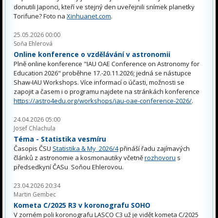
donutili Japonci, kteří ve stejný den uveřejnili snímek planetky
Torifune? Foto na
Xinhuanet.com
.
25.05.2026 00:00
Soňa Ehlerová
Online konference o vzdělávání v astronomii
Plně online konference "IAU OAE Conference on Astronomy for
Education 2026" proběhne 17.-20.11.2026; jedná se nástupce
Shaw-IAU Workshops. Více informací o účasti, možnosti se
zapojit a časem i o programu najdete na stránkách konference
https://astro4edu.org/workshops/iau-oae-conference-2026/
.
24.04.2026 05:00
Josef Chlachula
Téma - Statistika vesmíru
Časopis ČSU
Statistika & My 2026/4
přináší řadu zajímavých
článků z astronomie a kosmonautiky včetně
rozhovoru
s
předsedkyní ČASu Soňou Ehlerovou.
23.04.2026 20:34
Martin Gembec
Kometa C/2025 R3 v koronografu SOHO
V zorném poli koronografu LASCO C3 už je vidět kometa C/2025