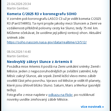
23.04.2026 20:34
Martin Gembec
Kometa C/2025 R3 v koronografu SOHO
V zorném poli koronografu LASCO C3 už je vidět kometa C/2025
R3 (PanSTARRS). Ta nyní projde jakoby mezi Sluncem a Zemí ve
vzdálenosti přibližně poloviny cesty ke Slunci, tedy 75 mil. km.
Můžeme očekávat, že uvidíme její pěkný iontový ohon. Aktuální
snímek zde:
https://soho.nascom.nasa.gov/data/realtime/c3/512/
08.04.2026 14:40
Martin Gembec
Neobvyklý zákryt Slunce z Artemis II
Posádka mise Artemis II posílá na Zemi unikátní snímky Země i
Měsíce. Jeden z nejpozoruhodnějších je zvláštní zatmění, kdy
Měsíc zakryl Slunce, ale srpek Země ležící vlevo mimo záběr
osvětlil část jeho povrchu. Vpravo od Měsíce je vidět tři planety,
které jsou úhlově blízko Slunci. Saturn, Mars a Merkur (jasnější
tečky).
Fotografie z mise najdete v
odkazu na Flickr
, po rozkliknutí
novinky uvidíte zmiňovaný záběr Měsíce.
více novinek »