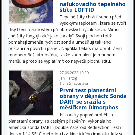
nafukovacího tepelného
štítu LOFTID
Tepelné štíty chrání sondu před
vysokými teplotami, které se tvoří
díky tření o atmosféru při obrovských rychlostech. Mimo
jiné štíty fungují také jako „brzdy“. Svojí plochou totiž
pomáhají zmenšit rychlost sond a umožňují tak lehčí
přistání na povrchu planet. Například Mars má oproti Zemi
mnohem řidší atmosféru, takže zpomalení je mnohem
menší, a proto se vyplatí mít co největší plochu štítu.
27.09.2022 19:20
Jan Herzig
Sluneční soustava
První test planetární
obrany v dějinách: Sonda
DART se srazila s
měsíčkem Dimorphos
Historicky poprvé proběhl test
planetární obrany, i s českým přispěním. Vykonala ho
americká sonda DART (Double Asteroid Redirection Test)
dnes v 1:14 SELČ metodou tzv. kinetického impaktu, kdy se