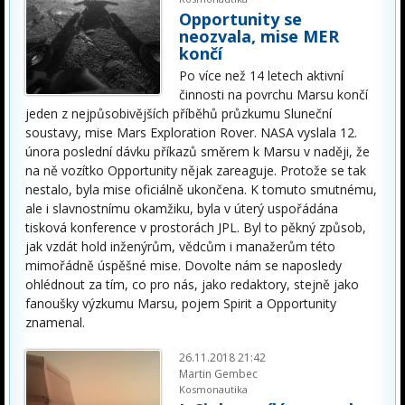
Opportunity se
neozvala, mise MER
končí
Po více než 14 letech aktivní
činnosti na povrchu Marsu končí
jeden z nejpůsobivějších příběhů průzkumu Sluneční
soustavy, mise Mars Exploration Rover. NASA vyslala 12.
února poslední dávku příkazů směrem k Marsu v naději, že
na ně vozítko Opportunity nějak zareaguje. Protože se tak
nestalo, byla mise oficiálně ukončena. K tomuto smutnému,
ale i slavnostnímu okamžiku, byla v úterý uspořádána
tisková konference v prostorách JPL. Byl to pěkný způsob,
jak vzdát hold inženýrům, vědcům i manažerům této
mimořádně úspěšné mise. Dovolte nám se naposledy
ohlédnout za tím, co pro nás, jako redaktory, stejně jako
fanoušky výzkumu Marsu, pojem Spirit a Opportunity
znamenal.
26.11.2018 21:42
Martin Gembec
Kosmonautika