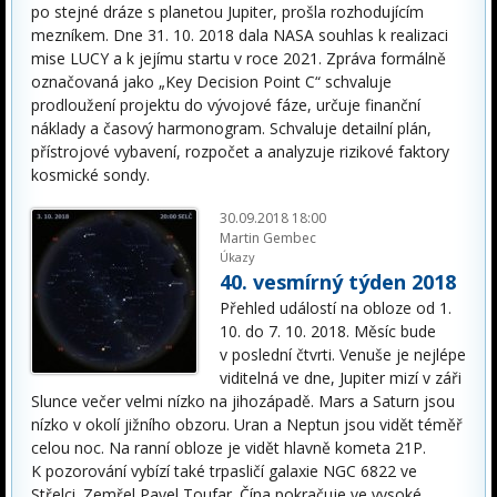
po stejné dráze s planetou Jupiter, prošla rozhodujícím
mezníkem. Dne 31. 10. 2018 dala NASA souhlas k realizaci
mise LUCY a k jejímu startu v roce 2021. Zpráva formálně
označovaná jako „Key Decision Point C“ schvaluje
prodloužení projektu do vývojové fáze, určuje finanční
náklady a časový harmonogram. Schvaluje detailní plán,
přístrojové vybavení, rozpočet a analyzuje rizikové faktory
kosmické sondy.
30.09.2018 18:00
Martin Gembec
Úkazy
40. vesmírný týden 2018
Přehled událostí na obloze od 1.
10. do 7. 10. 2018. Měsíc bude
v poslední čtvrti. Venuše je nejlépe
viditelná ve dne, Jupiter mizí v záři
Slunce večer velmi nízko na jihozápadě. Mars a Saturn jsou
nízko v okolí jižního obzoru. Uran a Neptun jsou vidět téměř
celou noc. Na ranní obloze je vidět hlavně kometa 21P.
K pozorování vybízí také trpasličí galaxie NGC 6822 ve
Střelci. Zemřel Pavel Toufar. Čína pokračuje ve vysoké