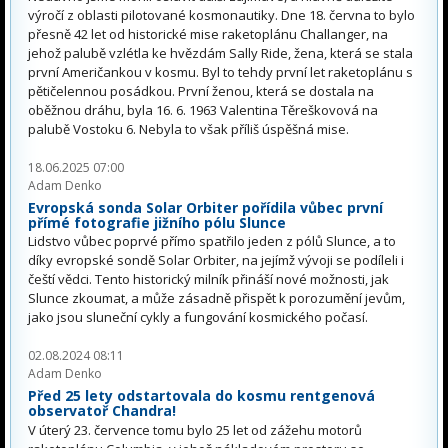
výročí z oblasti pilotované kosmonautiky. Dne 18. června to bylo
přesně 42 let od historické mise raketoplánu Challanger, na
jehož palubě vzlétla ke hvězdám Sally Ride, žena, která se stala
první Američankou v kosmu. Byl to tehdy první let raketoplánu s
pětičelennou posádkou. První ženou, která se dostala na
oběžnou dráhu, byla 16. 6. 1963 Valentina Těreškovová na
palubě Vostoku 6. Nebyla to však příliš úspěšná mise.
18.06.2025 07:00
Adam Denko
Evropská sonda Solar Orbiter pořídila vůbec první
přímé fotografie jižního pólu Slunce
Lidstvo vůbec poprvé přímo spatřilo jeden z pólů Slunce, a to
díky evropské sondě Solar Orbiter, na jejímž vývoji se podíleli i
čeští vědci. Tento historický milník přináší nové možnosti, jak
Slunce zkoumat, a může zásadně přispět k porozumění jevům,
jako jsou sluneční cykly a fungování kosmického počasí.
02.08.2024 08:11
Adam Denko
Před 25 lety odstartovala do kosmu rentgenová
observatoř Chandra!
V úterý 23. července tomu bylo 25 let od zážehu motorů