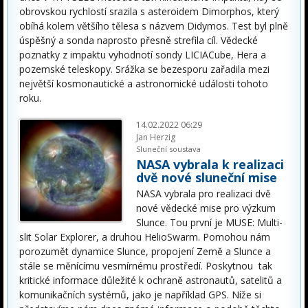
obrovskou rychlostí srazila s asteroidem Dimorphos, který
obíhá kolem většího tělesa s názvem Didymos. Test byl plně
úspěšný a sonda naprosto přesně strefila cíl. Vědecké
poznatky z impaktu vyhodnotí sondy LICIACube, Hera a
pozemské teleskopy. Srážka se bezesporu zařadila mezi
největší kosmonautické a astronomické události tohoto
roku.
14.02.2022 06:29
Jan Herzig
Sluneční soustava
NASA vybrala k realizaci
dvě nové sluneční mise
NASA vybrala pro realizaci dvě
nové vědecké mise pro výzkum
Slunce. Tou první je MUSE: Multi-
slit Solar Explorer, a druhou HelioSwarm. Pomohou nám
porozumět dynamice Slunce, propojení Země a Slunce a
stále se měnícímu vesmírnému prostředí. Poskytnou tak
kritické informace důležité k ochraně astronautů, satelitů a
komunikačních systémů, jako je například GPS. Níže si