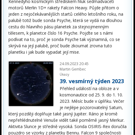
Kennedyho kosmickým střediskem hluk sedmadvaceti
motorů Merlin 1D+ rakety Falcon Heavy. Půjde přitom o
jeden z nejočekávanějších startů celého letošního roku, na
palubě totiž bude sonda Psyche, která se vydá na dlouhou
cestu do hlavního pásu planetek za stejnojmenným
tělesem, k planetce číslo 16 Psyche. Pojďte se s námi
podívat na to, proč je sonda Psyche tak významná, co se
skrývá na její palubě, proč bude zkoumat zrovna tuto
planetku i jak bude vypadat její mise.
24.09.2023 20:45
Martin Gembec
Úkazy
39. vesmírný týden 2023
Přehled událostí na obloze a v
kosmonautice od 25. 9. do 1. 10.
2023. Měsíc bude v úplňku. Večer
je nejlépe pozorovatelný Saturn,
který později doplňuje také jasný Jupiter. Ráno je kromě
nepřehlédnutelné Venuše vidět také poměrně jasný Merkur.
Aktivita Slunce je středně vysoká. Sonda OSIRIS-Rex doručila
pouzdro se vzorky z planetky Bennu. Falcon 9 společnosti