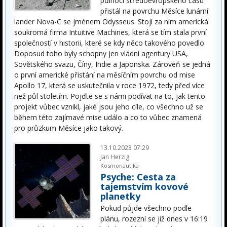
půlnoci středoevropského času
přistál na povrchu Měsíce lunární
lander Nova-C se jménem Odysseus. Stojí za ním americká
soukromá firma Intuitive Machines, která se tím stala první
společností v historii, které se kdy něco takového povedlo.
Doposud toho byly schopny jen vládní agentury USA,
Sovětského svazu, Číny, Indie a Japonska. Zároveň se jedná
o první americké přistání na měsíčním povrchu od mise
Apollo 17, která se uskutečnila v roce 1972, tedy před více
než půl stoletím. Pojďte se s námi podívat na to, jak tento
projekt vůbec vznikl, jaké jsou jeho cíle, co všechno už se
během této zajímavé mise událo a co to vůbec znamená
pro průzkum Měsíce jako takový.
13.10.2023 07:29
Jan Herzig
Kosmonautika
Psyche: Cesta za
tajemstvím kovové
planetky
Pokud půjde všechno podle
plánu, rozezní se již dnes v 16:19