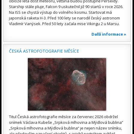
obloze létá dost meteorů, většina budou postupně Perseidy.
Starship stále pluje, Falcon 9 uskutečnil již 90 startů v roce 2026.
Na ISS se chystá výstup do volného kosmu. Startovat má
japonská raketa H-3. Před 100 lety se narodil český astronom
Vladimír Vanýsek. Před 50 lety začala mise Vikingu 2 u Marsu.
Další informace »
ČESKÁ ASTROFOTOGRAFIE MĚSÍCE
Titul Česká astrofotografie měsíce za červenec 2026 obdržel
snímek Václava Kubeše „Srpková mlhovina a Mýdlová bublina“
„Srpková mlhovina a Mýdlová bublina“ je nejen název snímku,
ale především označení objektů, s jejichž portrétem zvítězil