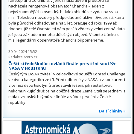
raketoplánu Columbia, v jehož nákladovém prostoru se
nacházela rentgenová observatoř Chandra - jeden z
nejvýznamnějších kosmických dalekohledů se vydal na svou
misi. Teleskop navzdory předpokládané aktivní životnosti, která
byla původně odhadována na 5 let, pracuje od roku 1999 až
dodnes. Již celé čtvrtstoletí nám posílá vědecky velmi cenná data,
jež jsou základem mnoha důležitých objevů. V tomto článku si
misi legendární observatoře Chandra připomeneme.
30.04.2024 15:52
Redakce Astro.cz
Čeští středoškoláci ovládli finále prestižní soutěže
NASA v Houstonu
Český tým LASAR zvítězil v celosvětové soutěži Conrad Challenge
ve dvou kategoriích ze tří. Před odborníky z NASA a v konkurenci
více než dvou tisíc týmů představili řešení, jak restartovat
nekomunikující družice na oběžné dráze Země. Stali se jedněmi z
mála evropských týmů ve finále a vůbec prvními z České
republiky.
Další články »