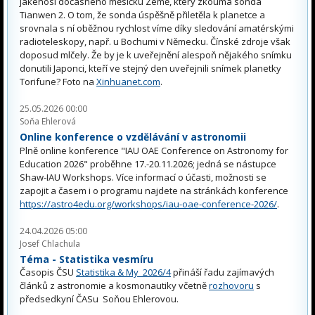
jakéhosi dočasného měsíčku Země, který zkoumá sonda
Tianwen 2. O tom, že sonda úspěšně přiletěla k planetce a
srovnala s ní oběžnou rychlost víme díky sledování amatérskými
radioteleskopy, např. u Bochumi v Německu. Čínské zdroje však
doposud mlčely. Že by je k uveřejnění alespoň nějakého snímku
donutili Japonci, kteří ve stejný den uveřejnili snímek planetky
Torifune? Foto na
Xinhuanet.com
.
25.05.2026 00:00
Soňa Ehlerová
Online konference o vzdělávání v astronomii
Plně online konference "IAU OAE Conference on Astronomy for
Education 2026" proběhne 17.-20.11.2026; jedná se nástupce
Shaw-IAU Workshops. Více informací o účasti, možnosti se
zapojit a časem i o programu najdete na stránkách konference
https://astro4edu.org/workshops/iau-oae-conference-2026/
.
24.04.2026 05:00
Josef Chlachula
Téma - Statistika vesmíru
Časopis ČSU
Statistika & My 2026/4
přináší řadu zajímavých
článků z astronomie a kosmonautiky včetně
rozhovoru
s
předsedkyní ČASu Soňou Ehlerovou.