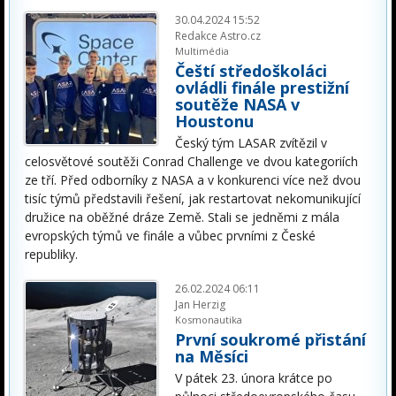
30.04.2024 15:52
Redakce Astro.cz
Multimédia
Čeští středoškoláci
ovládli finále prestižní
soutěže NASA v
Houstonu
Český tým LASAR zvítězil v
celosvětové soutěži Conrad Challenge ve dvou kategoriích
ze tří. Před odborníky z NASA a v konkurenci více než dvou
tisíc týmů představili řešení, jak restartovat nekomunikující
družice na oběžné dráze Země. Stali se jedněmi z mála
evropských týmů ve finále a vůbec prvními z České
republiky.
26.02.2024 06:11
Jan Herzig
Kosmonautika
První soukromé přistání
na Měsíci
V pátek 23. února krátce po