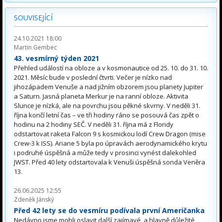
SOUVISEJÍCÍ
24.10.2021 18:00
Martin Gembec
43. vesmírný týden 2021
Přehled událostí na obloze a v kosmonautice od 25. 10. do 31. 10.
2021. Měsíc bude v poslední čtvrti. Večer je nízko nad
jihozápadem Venuše a nad jižním obzorem jsou planety Jupiter
a Saturn. Jasná planeta Merkur je na ranní obloze. Aktivita
Slunce je nízká, ale na povrchu jsou pěkné skvrny. V neděli 31.
října končí letní čas – ve tři hodiny ráno se posouvá čas zpět o
hodinu na 2 hodiny SEČ. V neděli 31. října má z Floridy
odstartovat raketa Falcon 9 s kosmickou lodí Crew Dragon (mise
Crew-3 k ISS). Ariane 5 byla po úpravách aerodynamického krytu
i podruhé úspěšná a může tedy v prosinci vynést dalekohled
JWST. Před 40 lety odstartovala k Venuši úspěšná sonda Veněra
13.
26.06.2025 12:55
Zdeněk Jánský
Před 42 lety se do vesmíru podívala první Američanka
Nedávno jsme mohli oslavit další zajímavé, a hlavně důležité