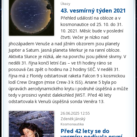
Úkazy
43. vesmírný týden 2021
Přehled událostí na obloze a v
kosmonautice od 25. 10. do 31.
10. 2021. Měsíc bude v poslední
čtvrti. Večer je nízko nad
jihozápadem Venuše a nad jižním obzorem jsou planety
Jupiter a Saturn. Jasná planeta Merkur je na ranní obloze.
Aktivita Slunce je nízká, ale na povrchu jsou pěkné skvrny. V
neděli 31. října končí letní čas – ve tři hodiny ráno se
posouvá čas zpět o hodinu na 2 hodiny SEČ. V neděli 31.
října má z Floridy odstartovat raketa Falcon 9 s kosmickou
lodí Crew Dragon (mise Crew-3 k ISS). Ariane 5 byla po
úpravách aerodynamického krytu i podruhé úspěšná a může
tedy v prosinci vynést dalekohled JWST. Před 40 lety
odstartovala k Venuši úspěšná sonda Veněra 13.
26.06.2025 12:55
Zdeněk Jánský
Kosmonautika
Před 42 lety se do
vesmíru podívala první