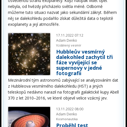
osvětlenou stranu exoplanety. Když naopak vidět opět
nebyla, od hvězdy přicházelo světla méně. Odborně
můžeme tuto situaci nazvat jako sekundární zákryt. Během
něj se dalekohledu podařilo získat důležitá data o teplotě
exoplanety a její atmosféře.
17.11.2022 07:12
Adam Denko
Vzdálený vesmír
Hubbleův vesmírný
dalekohled zachytil tři
fáze vyvíjející se
supernovy v jedné
fotografii
Mezinárodní tým astronomů zabývající se analyzováním dat
z Hubbleova vesmírného dalekohledu (HST) a jiných
teleskopů nedávno narazil na fotografii galaktické kupy Abell
370 z let 2010–2016, ve které objevil velice vzácný jev.
13.11.2022 08:00
Adam Denko
Kosmonautika
Proběhl test