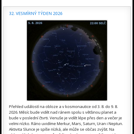
32. VESMÍRNÝ TÝDEN 2026
Přehled událostí na obloze a v kosmonautice od 3. 8. do 9. 8.
2026. Měsíc bude vidět nad ránem spolu s většinou planet a
bude v poslední čtvrti. Venuše je vidět lépe přes den a večer je
velmi nízko. Ráno uvidíme Merkur, Mars, Saturn, Uran i Neptun.
Aktivita Slunce je spíše nízká, ale může se občas zvýšit. Na