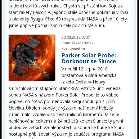
kadenci startů svých raket. Chystá se přistání lodi Sojuz a
start rakety Falcon 9. Japonci stále úspěšně pokračují v misi
u planetky Ryugu. Před 60 roky vznikla NASA a před 10 lety
jsme poprvé poznali skoro celý povrch Merkuru.
20.08.2018 07:01
František Martinek
Kosmonautika
Parker Solar Probe:
Dotknout se Slunce
V neděli 12. srpna 2018
odstartovala silná americká
raketa Delta IV-Heavy
s urychlovacím stupněm Star 48BV. Vstříc Slunci vynesla
sondu NASA s názvem Parker Solar Probe. Je to vůbec
poprvé, co NASA pojmenovala svoji sondu po žijícím
člověku. Úkolem sondy je výzkum naší denní hvězdy
z minimální vzdálenosti šesti milionů kilometrů. Mise je
naplánována celkem na 24 průletů kolem Slunce: ty první
budou ve větších vzdálenostech a sonda se bude ke Slunci
postupně přibližovat. Výzkum je součástí programu NASA