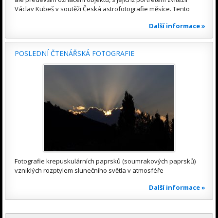
Václav Kubeš v soutěži Česká astrofotografie měsíce. Tento
Další informace »
POSLEDNÍ ČTENÁŘSKÁ FOTOGRAFIE
Fotografie krepuskulárních paprsků (soumrakových paprsků)
vzniklých rozptylem slunečního světla v atmosféře
Další informace »