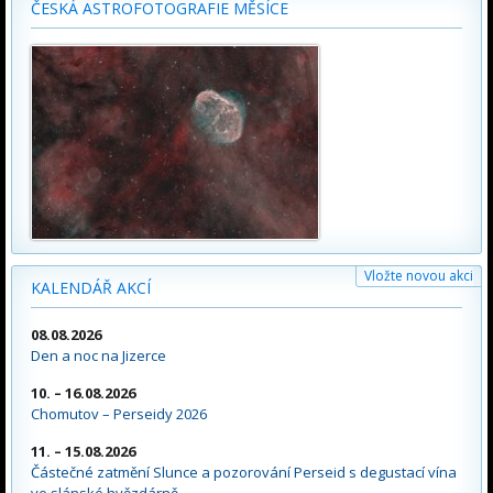
ČESKÁ ASTROFOTOGRAFIE MĚSÍCE
Vložte novou akci
KALENDÁŘ AKCÍ
08.08.2026
Den a noc na Jizerce
10. – 16.08.2026
Chomutov – Perseidy 2026
11. – 15.08.2026
Částečné zatmění Slunce a pozorování Perseid s degustací vína