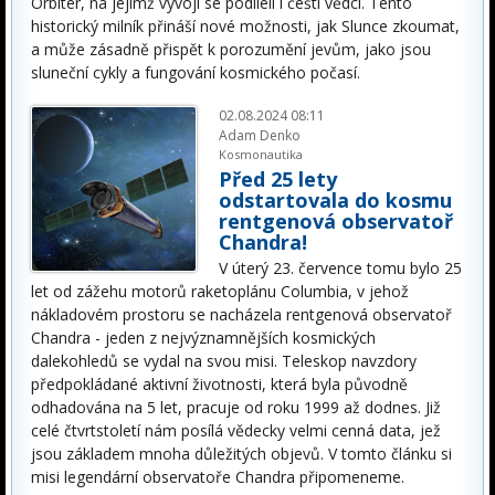
Orbiter, na jejímž vývoji se podíleli i čeští vědci. Tento
historický milník přináší nové možnosti, jak Slunce zkoumat,
a může zásadně přispět k porozumění jevům, jako jsou
sluneční cykly a fungování kosmického počasí.
02.08.2024 08:11
Adam Denko
Kosmonautika
Před 25 lety
odstartovala do kosmu
rentgenová observatoř
Chandra!
V úterý 23. července tomu bylo 25
let od zážehu motorů raketoplánu Columbia, v jehož
nákladovém prostoru se nacházela rentgenová observatoř
Chandra - jeden z nejvýznamnějších kosmických
dalekohledů se vydal na svou misi. Teleskop navzdory
předpokládané aktivní životnosti, která byla původně
odhadována na 5 let, pracuje od roku 1999 až dodnes. Již
celé čtvrtstoletí nám posílá vědecky velmi cenná data, jež
jsou základem mnoha důležitých objevů. V tomto článku si
misi legendární observatoře Chandra připomeneme.