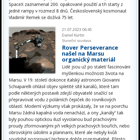
SpaceX zaznamenal 200. opakované použití a tři starty z
jedné rampy v rozmezí 8 dnů. Československý kosmonaut
Vladimír Remek se dožívá 75 let.
21.07.2023 06:45
Daniel Kurtin
Sluneční soustava
Rover Perseverance
našel na Marsu
organický materiál
Lidé jsou už po staletí fascinováni
myšlenkou možnosti života na
Marsu. V 19. století dokonce italský astronom Giovanni
Schiaparelli ohlásil objev spletité sítě kanálů, které tam
podle některých postavili zdejší obyvatelé snažící se
přepravovat vodu z polárních čepiček do rovníkových
oblastí. Moderní výzkumy však prokázaly, že se na povrchu
Marsu žádná kapalná voda nenachází, a ony „kanály“ tak
byly pouhou optickou iluzí vyvolanou buď prachovými
proudy zformovanými při velkých prachových bouřích, nebo
obrovskými údolími a planinami, které ale nebyly kvůli
soudobé pozorovací technice dobře rozeznatelné. Přesto