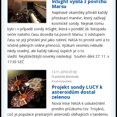
InSight vysílá z povrchu
Marsu
Napínavé okamžiky přináší každý
přistávací manévr, který zažívají
kosmické sondy. Nejinak tomu
bylo i v případě sondy InSight, která v pondělí 26. listopadu
večer našeho času dosedla na povrch Marsu. S odstupem
času se její přistání jeví jako rutinní. NASA to prostě umí a to
včetně pěkných online přenosů. Výzkum vesmíru nebude
nikdy snadný, ale každý takový úspěch je o to
sladší. Nejdůležitější novinky následují. Souhrn dění 27. 11. v
17:30 SEČ
13.11.2018 07:03
František Martinek
Kosmonautika
Projekt sondy LUCY k
asteroidům dostal
zelenou
Nová mise NASA k uskutečnění
prvního průzkumu tzv. Trojánů,
což je populace prastarých asteroidů obíhajících v tandemu