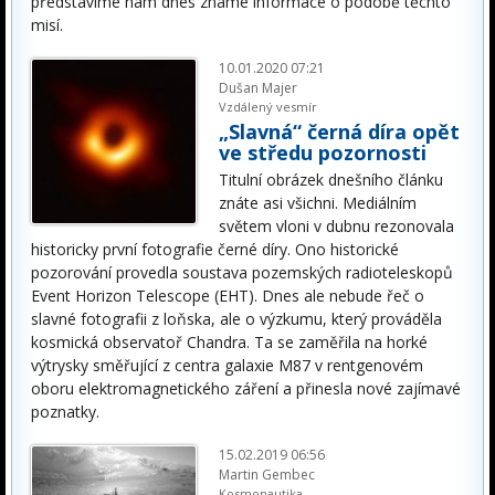
představíme nám dnes známé informace o podobě těchto
misí.
10.01.2020 07:21
Dušan Majer
Vzdálený vesmír
„Slavná“ černá díra opět
ve středu pozornosti
Titulní obrázek dnešního článku
znáte asi všichni. Mediálním
světem vloni v dubnu rezonovala
historicky první fotografie černé díry. Ono historické
pozorování provedla soustava pozemských radioteleskopů
Event Horizon Telescope (EHT). Dnes ale nebude řeč o
slavné fotografii z loňska, ale o výzkumu, který prováděla
kosmická observatoř Chandra. Ta se zaměřila na horké
výtrysky směřující z centra galaxie M87 v rentgenovém
oboru elektromagnetického záření a přinesla nové zajímavé
poznatky.
15.02.2019 06:56
Martin Gembec
Kosmonautika