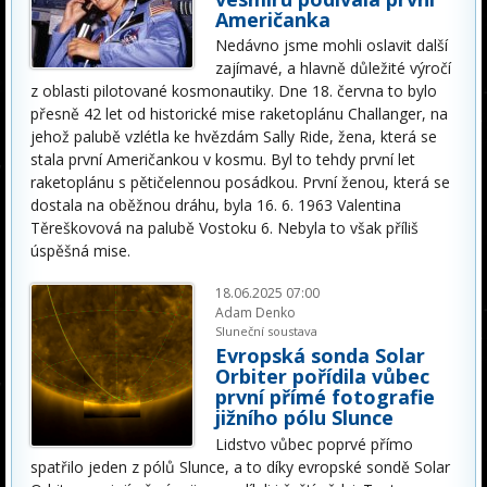
Američanka
Nedávno jsme mohli oslavit další
zajímavé, a hlavně důležité výročí
z oblasti pilotované kosmonautiky. Dne 18. června to bylo
přesně 42 let od historické mise raketoplánu Challanger, na
jehož palubě vzlétla ke hvězdám Sally Ride, žena, která se
stala první Američankou v kosmu. Byl to tehdy první let
raketoplánu s pětičelennou posádkou. První ženou, která se
dostala na oběžnou dráhu, byla 16. 6. 1963 Valentina
Těreškovová na palubě Vostoku 6. Nebyla to však příliš
úspěšná mise.
18.06.2025 07:00
Adam Denko
Sluneční soustava
Evropská sonda Solar
Orbiter pořídila vůbec
první přímé fotografie
jižního pólu Slunce
Lidstvo vůbec poprvé přímo
spatřilo jeden z pólů Slunce, a to díky evropské sondě Solar