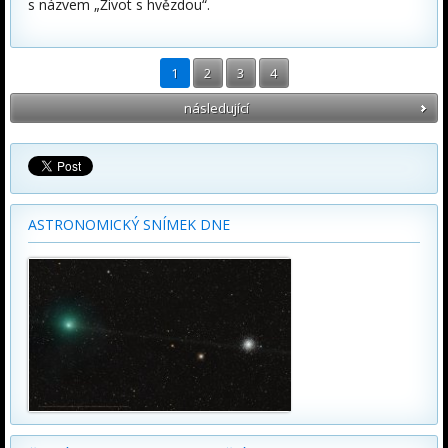
s názvem „Život s hvězdou“.
1
2
3
4
následující
ASTRONOMICKÝ SNÍMEK DNE