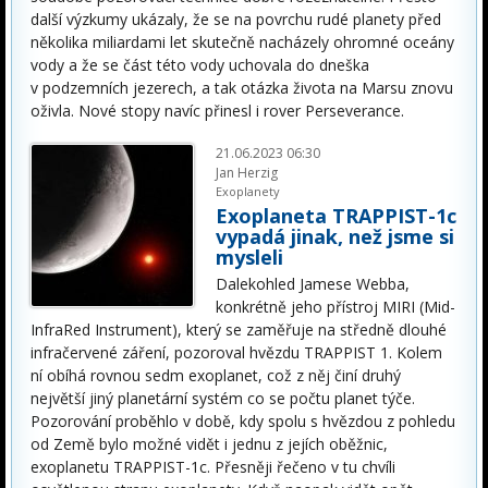
další výzkumy ukázaly, že se na povrchu rudé planety před
několika miliardami let skutečně nacházely ohromné oceány
vody a že se část této vody uchovala do dneška
v podzemních jezerech, a tak otázka života na Marsu znovu
oživla. Nové stopy navíc přinesl i rover Perseverance.
21.06.2023 06:30
Jan Herzig
Exoplanety
Exoplaneta TRAPPIST-1c
vypadá jinak, než jsme si
mysleli
Dalekohled Jamese Webba,
konkrétně jeho přístroj MIRI (Mid-
InfraRed Instrument), který se zaměřuje na středně dlouhé
infračervené záření, pozoroval hvězdu TRAPPIST 1. Kolem
ní obíhá rovnou sedm exoplanet, což z něj činí druhý
největší jiný planetární systém co se počtu planet týče.
Pozorování proběhlo v době, kdy spolu s hvězdou z pohledu
od Země bylo možné vidět i jednu z jejích oběžnic,
exoplanetu TRAPPIST-1c. Přesněji řečeno v tu chvíli