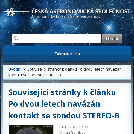
Česká astronomická společnost - Informační astronomický server
Zobrazit menu
Úvodní
> Související stránky k článku Po dvou letech navázán
kontakt se sondou STEREO-B
Související stránky k článku
Po dvou letech navázán
kontakt se sondou STEREO-B
24.10.2021 18:00
Martin Gembec