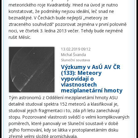
meteorického roje Kvadrantidy. Hned na úvod je nutno
konstatovat, že podmínky nejsou ideální, leč snad ne
beznadějné. V Čechách bude nejlepší „meteory ze
ztraceného souhvězdí“ pozorovat zejména v první polovině
noci, ve čtvrtek 3. ledna 2013 večer. Tehdy bude nejméně
rušit Měsíc.
13.02.2019 09:12
Michal Švanda
Sluneční soustava
Výzkumy v AsÚ AV ČR
(133): Meteory
vypovídají o
vlastnostech
meziplanetární hmoty
Tým astronomů z Oddělení meziplanetární hmoty ASU
detailně studoval spektra 152 meteorů a klasifikoval je,
studoval jejich fragmentaci i to, zda při letu zanechávají
stopu. Pozorované vlastnosti svědčí o velmi komplikovaných
poměrech, které panovaly ve Sluneční soustavě v době
jejího formování, kdy se látka v protoplanetárním disku
zřejmě velmi složitě promíchávala.