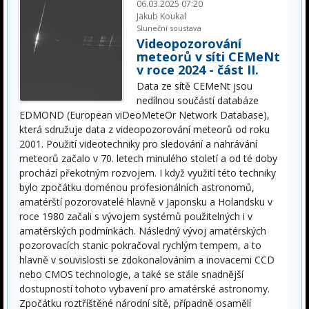
06.03.2025 07:20
Jakub Koukal
Sluneční soustava
Videopozorování
meteorů v síti CEMeNt
v roce 2024 - část II.
Data ze sítě CEMeNt jsou
nedílnou součástí databáze
EDMOND (European viDeoMeteOr Network Database),
která sdružuje data z videopozorování meteorů od roku
2001. Použití videotechniky pro sledování a nahrávání
meteorů začalo v 70. letech minulého století a od té doby
prochází překotným rozvojem. I když využití této techniky
bylo zpočátku doménou profesionálních astronomů,
amatérští pozorovatelé hlavně v Japonsku a Holandsku v
roce 1980 začali s vývojem systémů použitelných i v
amatérských podmínkách. Následný vývoj amatérských
pozorovacích stanic pokračoval rychlým tempem, a to
hlavně v souvislosti se zdokonalováním a inovacemi CCD
nebo CMOS technologie, a také se stále snadnější
dostupností tohoto vybavení pro amatérské astronomy.
Zpočátku roztříštěné národní sítě, případně osamělí