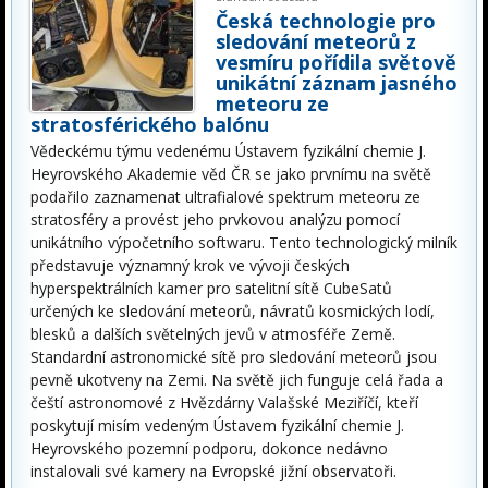
Česká technologie pro
sledování meteorů z
vesmíru pořídila světově
unikátní záznam jasného
meteoru ze
stratosférického balónu
Vědeckému týmu vedenému Ústavem fyzikální chemie J.
Heyrovského Akademie věd ČR se jako prvnímu na světě
podařilo zaznamenat ultrafialové spektrum meteoru ze
stratosféry a provést jeho prvkovou analýzu pomocí
unikátního výpočetního softwaru. Tento technologický milník
představuje významný krok ve vývoji českých
hyperspektrálních kamer pro satelitní sítě CubeSatů
určených ke sledování meteorů, návratů kosmických lodí,
blesků a dalších světelných jevů v atmosféře Země.
Standardní astronomické sítě pro sledování meteorů jsou
pevně ukotveny na Zemi. Na světě jich funguje celá řada a
čeští astronomové z Hvězdárny Valašské Meziříčí, kteří
poskytují misím vedeným Ústavem fyzikální chemie J.
Heyrovského pozemní podporu, dokonce nedávno
instalovali své kamery na Evropské jižní observatoři.