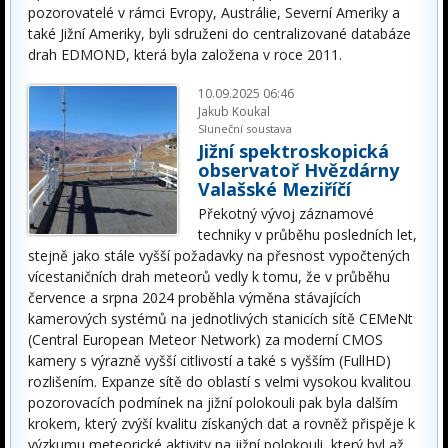
pozorovatelé v rámci Evropy, Austrálie, Severní Ameriky a
také Jižní Ameriky, byli sdruženi do centralizované databáze
drah EDMOND, která byla založena v roce 2011.
10.09.2025 06:46
Jakub Koukal
Sluneční soustava
Jižní spektroskopická
observatoř Hvězdárny
Valašské Meziříčí
Překotný vývoj záznamové
techniky v průběhu posledních let,
stejně jako stále vyšší požadavky na přesnost vypočtených
vícestaničních drah meteorů vedly k tomu, že v průběhu
července a srpna 2024 proběhla výměna stávajících
kamerových systémů na jednotlivých stanicích sítě CEMeNt
(Central European Meteor Network) za moderní CMOS
kamery s výrazně vyšší citlivostí a také s vyšším (FullHD)
rozlišením. Expanze sítě do oblastí s velmi vysokou kvalitou
pozorovacích podmínek na jižní polokouli pak byla dalším
krokem, který zvýší kvalitu získaných dat a rovněž přispěje k
výzkumu meteorické aktivity na jižní polokouli, který byl až