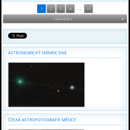
1
2
3
4
…
19
následující
ASTRONOMICKÝ SNÍMEK DNE
ČESKÁ ASTROFOTOGRAFIE MĚSÍCE