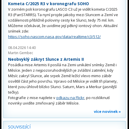
Kometa C/2025 R3 v koronografu SOHO
V zorném poli koronografu LASCO C3 už je vidět kometa C/2025
R3 (PanSTARRS). Ta nyní projde jakoby mezi Sluncem a Zemí ve
vzdálenosti přibližně poloviny cesty ke Slunci, tedy 75 mil. km.
Můžeme očekávat, že uvidíme její pěkný iontový ohon. Aktuální
snímek zde:
https://soho.nascom.nasa.gov/data/realtime/c3/512/
08.04.2026 14:40
Martin Gembec
Neobvyklý zákryt Slunce z Artemis II
Posádka mise Artemis II posílá na Zemi unikátní snímky Země i
Měsíce. Jeden z nejpozoruhodnějších je zvláštní zatmění, kdy
Měsíc zakryl Slunce, ale srpek Země ležící vlevo mimo záběr
osvětlil část jeho povrchu. Vpravo od Měsíce je vidět tři planety,
které jsou úhlově blízko Slunci. Saturn, Mars a Merkur (jasnější
tečky).
Fotografie z mise najdete v
odkazu na Flickr
, po rozkliknutí
novinky uvidíte zmiňovaný záběr Měsíce.
více novinek »
SOUVISEJÍCÍ