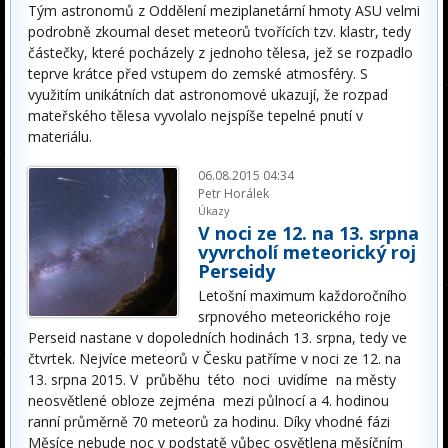
Tým astronomů z Oddělení meziplanetární hmoty ASU velmi
podrobně zkoumal deset meteorů tvořících tzv. klastr, tedy
částečky, které pocházely z jednoho tělesa, jež se rozpadlo
teprve krátce před vstupem do zemské atmosféry. S
využitím unikátních dat astronomové ukazují, že rozpad
mateřského tělesa vyvolalo nejspíše tepelné pnutí v
materiálu.
06.08.2015 04:34
Petr Horálek
Úkazy
V noci ze 12. na 13. srpna
vyvrcholí meteorický roj
Perseidy
Letošní maximum každoročního
srpnového meteorického roje
Perseid nastane v dopoledních hodinách 13. srpna, tedy ve
čtvrtek. Nejvíce meteorů v Česku patříme v noci ze 12. na
13. srpna 2015. V průběhu této noci uvidíme na městy
neosvětlené obloze zejména mezi půlnocí a 4. hodinou
ranní průměrně 70 meteorů za hodinu. Díky vhodné fázi
Měsíce nebude noc v podstatě vůbec osvětlena měsíčním