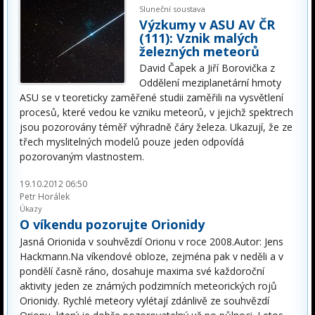
Sluneční soustava
Výzkumy v ASU AV ČR
(111): Vznik malých
železných meteorů
David Čapek a Jiří Borovička z
Oddělení meziplanetární hmoty
ASU se v teoreticky zaměřené studii zaměřili na vysvětlení
procesů, které vedou ke vzniku meteorů, v jejichž spektrech
jsou pozorovány téměř výhradně čáry železa. Ukazují, že ze
třech myslitelných modelů pouze jeden odpovídá
pozorovaným vlastnostem.
19.10.2012 06:50
Petr Horálek
Úkazy
O víkendu pozorujte Orionidy
Jasná Orionida v souhvězdí Orionu v roce 2008.Autor: Jens
Hackmann.Na víkendové obloze, zejména pak v neděli a v
pondělí časně ráno, dosahuje maxima své každoroční
aktivity jeden ze známých podzimních meteorických rojů
Orionidy. Rychlé meteory vylétají zdánlivě ze souhvězdí