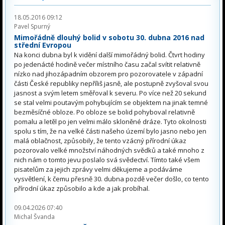
18.05.2016 09:12
Pavel Spurný
Mimořádně dlouhý bolid v sobotu 30. dubna 2016 nad
střední Evropou
Na konci dubna byl k vidění další mimořádný bolid. Čtvrt hodiny
po jedenácté hodině večer místního času začal svítit relativně
nízko nad jihozápadním obzorem pro pozorovatele v západní
části České republiky nepříliš jasně, ale postupně zvyšoval svou
jasnost a svým letem směřoval k severu. Po více než 20 sekund
se stal velmi poutavým pohybujícím se objektem na jinak temné
bezměsíčné obloze. Po obloze se bolid pohyboval relativně
pomalu a letěl po jen velmi málo skloněné dráze. Tyto okolnosti
spolu s tím, že na velké části našeho území bylo jasno nebo jen
malá oblačnost, způsobily, že tento vzácný přírodní úkaz
pozorovalo velké množství náhodných svědků a také mnoho z
nich nám o tomto jevu poslalo svá svědectví. Tímto také všem
pisatelům za jejich zprávy velmi děkujeme a podáváme
vysvětlení, k čemu přesně 30. dubna pozdě večer došlo, co tento
přírodní úkaz způsobilo a kde a jak probíhal.
09.04.2026 07:40
Michal Švanda