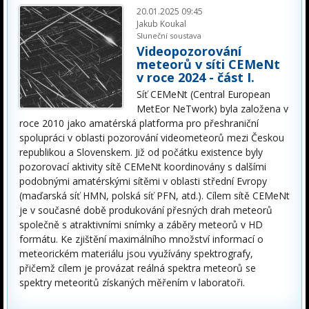
20.01.2025 09:45
Jakub Koukal
Sluneční soustava
Videopozorování
meteorů v síti CEMeNt
v roce 2024 - část I.
Síť CEMeNt (Central European
MetEor NeTwork) byla založena v
roce 2010 jako amatérská platforma pro přeshraniční
spolupráci v oblasti pozorování videometeorů mezi Českou
republikou a Slovenskem. Již od počátku existence byly
pozorovací aktivity sítě CEMeNt koordinovány s dalšími
podobnými amatérskými sítěmi v oblasti střední Evropy
(maďarská síť HMN, polská síť PFN, atd.). Cílem sítě CEMeNt
je v současné době produkování přesných drah meteorů
společně s atraktivními snímky a záběry meteorů v HD
formátu. Ke zjištění maximálního množství informací o
meteorickém materiálu jsou využívány spektrografy,
přičemž cílem je provázat reálná spektra meteorů se
spektry meteoritů získaných měřením v laboratoři.