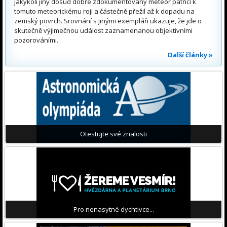
jakýkoli jiný dosud dobře zdokumentovaný meteor patřící k
tomuto meteorickému roji a částečně přežil až k dopadu na
zemský povrch. Srovnání s jinými exempláři ukazuje, že jde o
skutečně výjimečnou událost zaznamenanou objektivními
pozorováními.
Další články »
Otestujte své znalosti
Pro nenasytné dychtivce...