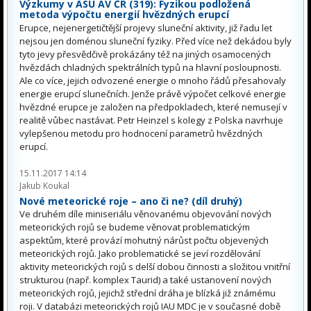
Výzkumy v ASU AV ČR (319): Fyzikou podložená
metoda výpočtu energií hvězdných erupcí
Erupce, nejenergetičtější projevy sluneční aktivity, již řadu let
nejsou jen doménou sluneční fyziky. Před více než dekádou byly
tyto jevy přesvědčivě prokázány též na jiných osamocených
hvězdách chladných spektrálních typů na hlavní posloupnosti.
Ale co více, jejich odvozené energie o mnoho řádů přesahovaly
energie erupcí slunečních. Jenže právě výpočet celkové energie
hvězdné erupce je založen na předpokladech, které nemusejí v
realitě vůbec nastávat. Petr Heinzel s kolegy z Polska navrhuje
vylepšenou metodu pro hodnocení parametrů hvězdných
erupcí.
15.11.2017 14:14
Jakub Koukal
Nové meteorické roje – ano či ne? (díl druhý)
Ve druhém díle miniseriálu věnovanému objevování nových
meteorických rojů se budeme věnovat problematickým
aspektům, které provází mohutný nárůst počtu objevených
meteorických rojů. Jako problematické se jeví rozdělování
aktivity meteorických rojů s delší dobou činnosti a složitou vnitřní
strukturou (např. komplex Taurid) a také ustanovení nových
meteorických rojů, jejichž střední dráha je blízká již známému
roji. V databázi meteorických rojů IAU MDC je v současné době