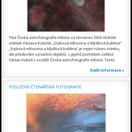
Titul Česká astrofotografie měsíce za červenec 2026 obdržel
snímek Václava Kubeše „Srpková mlhovina a Mýdlová bublina“
„Srpková mlhovina a Mýdlová bublina“ je nejen název snímku,
ale především označení objektů, s jejichž portrétem zvítězil
Václav Kubeš v soutěži Česká astrofotografie měsíce. Tento
Další informace »
POSLEDNÍ ČTENÁŘSKÁ FOTOGRAFIE