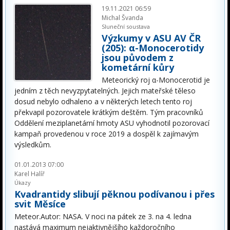
19.11.2021 06:59
Michal Švanda
Sluneční soustava
Výzkumy v ASU AV ČR
(205): α-Monocerotidy
jsou původem z
kometární kůry
Meteorický roj α-Monocerotid je
jedním z těch nevyzpytatelných. Jejich mateřské těleso
dosud nebylo odhaleno a v některých letech tento roj
překvapil pozorovatele krátkým deštěm. Tým pracovníků
Oddělení meziplanetární hmoty ASU vyhodnotil pozorovací
kampaň provedenou v roce 2019 a dospěl k zajímavým
výsledkům.
01.01.2013 07:00
Karel Halíř
Úkazy
Kvadrantidy slibují pěknou podívanou i přes
svit Měsíce
Meteor.Autor: NASA. V noci na pátek ze 3. na 4. ledna
nastává maximum nejaktivnějšího každoročního