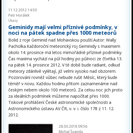
11.12.2012 14:50
Petr Horálek
Úkazy
Geminidy mají velmi příznivé podmínky, v
noci na pátek spadne přes 1000 meteorů
Bolid z roje Geminid nad Mohavskou pouští.Autor: Wally
Pacholka.Každoroční meteorický roj Geminidy s maximem
okolo 14. prosince má letos mimořádně příznivé podmínky.
Čas maxima vychází na půl hodiny po půlnoci ze čtvrtka 13.
na pátek 14. prosince 2012. V té době bude radiant, odkud
meteory zdánlivě vylétají, již velmi vysoko nad obzorem.
Pozorování rovněž vůbec nebude rušit Měsíc, který bude
téměř v novu. Každou hodinu přitom zaznamenáme nad
českým nebem okolo 100 meteorů. Za celou noc jich proto
za ideálních podmínek můžeme napočítat přes 1000.
Tiskové prohlášení České astronomické společnosti a
Astronomického ústavu AV ČR, v. v. i. číslo 178 z 11. 12.
2012.
28.03.2018 09:56
Michal Švanda