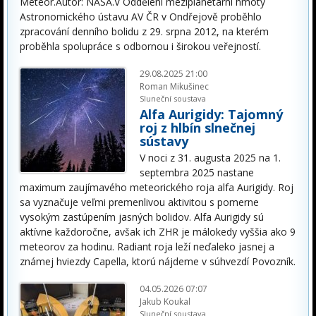
Meteor.Autor: NASA.V Oddělení meziplanetární hmoty
Astronomického ústavu AV ČR v Ondřejově proběhlo
zpracování denního bolidu z 29. srpna 2012, na kterém
proběhla spolupráce s odbornou i širokou veřejností.
29.08.2025 21:00
Roman Mikušinec
Sluneční soustava
Alfa Aurigidy: Tajomný
roj z hlbín slnečnej
sústavy
V noci z 31. augusta 2025 na 1.
septembra 2025 nastane
maximum zaujímavého meteorického roja alfa Aurigidy. Roj
sa vyznačuje veľmi premenlivou aktivitou s pomerne
vysokým zastúpením jasných bolidov. Alfa Aurigidy sú
aktívne každoročne, avšak ich ZHR je málokedy vyššia ako 9
meteorov za hodinu. Radiant roja leží neďaleko jasnej a
známej hviezdy Capella, ktorú nájdeme v súhvezdí Povozník.
04.05.2026 07:07
Jakub Koukal
Sluneční soustava