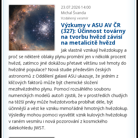
23.07.2026 14:00
Michal Švanda
Vzdálený vesmír
Výzkumy v ASU AV ČR
(327): Účinnost továrny
na tvorbu hvězd závisí
na metalicitě hvězd
Jak vlastně vznikají hvězdokupy a
proč se některé oblaky plynu promění jen v několik procent
hvězd, zatímco jiné dokážou přetavit většinu své hmoty do
hvězdné populace? Nová studie především českých
astronomů z Oddělení galaxií ASU ukazuje, že jedním z
klíčových faktorů může být chemické složení
mezihvězdného plynu. Pomocí rozsáhlého souboru
numerických modelů autoři zjistili, že v prostředích chudých
na těžší prvky může hvězdotvorba probíhat déle, být
účinnější a vést ke vzniku mimořádně hmotných hvězdokup.
Výsledky mohou pomoci vysvětlit vznik kulových hvězdokup
v raném vesmíru i nová pozorování z kosmického
dalekohledu JWST.