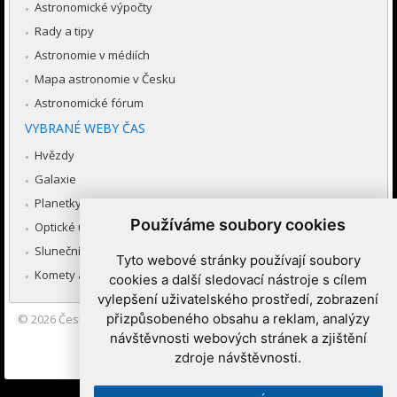
Astronomické výpočty
Rady a tipy
Astronomie v médiích
Mapa astronomie v Česku
Astronomické fórum
VYBRANÉ WEBY ČAS
Hvězdy
Galaxie
Planetky
Používáme soubory cookies
Optické úkazy v atmosféře
Sluneční soustava
Tyto webové stránky používají soubory
Komety a meteory
cookies a další sledovací nástroje s cílem
vylepšení uživatelského prostředí, zobrazení
přizpůsobeného obsahu a reklam, analýzy
© 2026
Česká astronomická společnost
|
Hvězdárna a planetárium
Brno spolupracuje se serverem Astro.cz
návštěvnosti webových stránek a zjištění
zdroje návštěvnosti.
Nastavení cookies