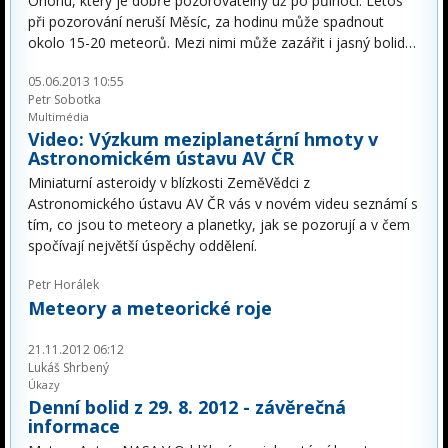
Orionu, který je dobře pozorovatelný už po půlnoci. Letos
při pozorování neruší Měsíc, za hodinu může spadnout
okolo 15-20 meteorů. Mezi nimi může zazářit i jasný bolid…
05.06.2013 10:55
Petr Sobotka
Multimédia
Video: Výzkum meziplanetární hmoty v
Astronomickém ústavu AV ČR
Miniaturní asteroidy v blízkosti ZeměVědci z
Astronomického ústavu AV ČR vás v novém videu seznámí s
tím, co jsou to meteory a planetky, jak se pozorují a v čem
spočívají největší úspěchy oddělení.
Petr Horálek
Meteory a meteorické roje
21.11.2012 06:12
Lukáš Shrbený
Úkazy
Denní bolid z 29. 8. 2012 - závěrečná
informace