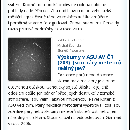
svitem. Kromě meteorické podívané obloha nabídne
pohledy na Mléčnou dráhu nad hlavou nebo velmi úzký
měsíční srpek časně ráno za rozbřesku. Úkaz můžete
i poměrně snadno fotografovat. Znovu budou mít Perseidy
takto příznivé podmínky až v roce 2018.
29.12.2021 08:01
Michal Švanda
Sluneční soustava
Výzkumy v ASU AV ČR
(208): Jsou páry meteorů
reálný jev?
Existence párů nebo dokonce
skupin mezi meteory je dlouho
otevřenou otázkou. Geneticky spjatá tělíska, k jejichž
oddělení došlo jen pár dní před jejich destrukcí v zemské
atmosféře, jsou velmi lákavou myšlenkou. Pavel Koten z
ASU vedl tým, který několika metodami vyšetřoval, zda jsou
zdánlivé páry nebo skupiny meteorů skutečností nebo jen
náhodným efektem. Studii založil na videosledování Geminid
v roce 2006.