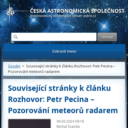
Česká astronomická společnost - Informační astronomický server
Zobrazit menu
Úvodní
> Související stránky k článku Rozhovor: Petr Pecina –
Pozorování meteorů radarem
Související stránky k článku
Rozhovor: Petr Pecina –
Pozorování meteorů radarem
06.03.2024 09:18
Michal Švanda