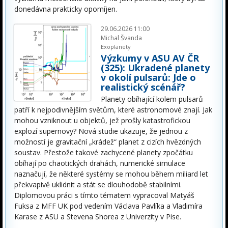
donedávna prakticky opomíjen.
29.06.2026 11:00
Michal Švanda
Exoplanety
Výzkumy v ASU AV ČR
(325): Ukradené planety
v okolí pulsarů: Jde o
realistický scénář?
Planety obíhající kolem pulsarů
patří k nejpodivnějším světům, které astronomové znají. Jak
mohou vzniknout u objektů, jež prošly katastrofickou
explozí supernovy? Nová studie ukazuje, že jednou z
možností je gravitační „krádež“ planet z cizích hvězdných
soustav. Přestože takové zachycené planety zpočátku
obíhají po chaotických drahách, numerické simulace
naznačují, že některé systémy se mohou během miliard let
překvapivě uklidnit a stát se dlouhodobě stabilními.
Diplomovou práci s tímto tématem vypracoval Matyáš
Fuksa z MFF UK pod vedením Václava Pavlíka a Vladimíra
Karase z ASU a Stevena Shorea z Univerzity v Pise.