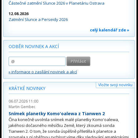
Částečné zatmění Slunce 2026 v Planetáriu Ostrava
12.08.2026
Zatmění Slunce a Perseidy 2026
celý kalendář zde »
ODBĚR NOVINEK A AKCÍ
» informace o zasílání novinek a akcí
Vložte svoji novinku
KRÁTKÉ NOVINKY
06.07.2026 11:00
Martin Gembec
Snímek planetky Komo'oalewa z Tianwen 2
Čína konečně uvolnila snímek malé planetky Komo'oalewa,
jakéhosi dočasného měsíčku Země, který zkoumá sonda
Tianwen 2. O tom, že sonda úspěšně přiletěla k planetce a
srovnala s ní oběžnou rychlost víme díky sledování amatérskými