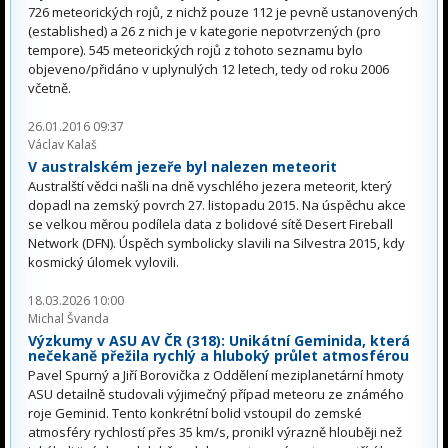
726 meteorických rojů, z nichž pouze 112 je pevně ustanovených
(established) a 26 z nich je v kategorie nepotvrzených (pro
tempore). 545 meteorických rojů z tohoto seznamu bylo
objeveno/přidáno v uplynulých 12 letech, tedy od roku 2006
včetně.
26.01.2016 09:37
Václav Kalaš
V australském jezeře byl nalezen meteorit
Australští vědci našli na dně vyschlého jezera meteorit, který
dopadl na zemský povrch 27. listopadu 2015. Na úspěchu akce
se velkou měrou podílela data z bolidové sítě Desert Fireball
Network (DFN). Úspěch symbolicky slavili na Silvestra 2015, kdy
kosmický úlomek vylovili.
18.03.2026 10:00
Michal Švanda
Výzkumy v ASU AV ČR (318): Unikátní Geminida, která
nečekaně přežila rychlý a hluboký průlet atmosférou
Pavel Spurný a Jiří Borovička z Oddělení meziplanetární hmoty
ASU detailně studovali výjimečný případ meteoru ze známého
roje Geminid. Tento konkrétní bolid vstoupil do zemské
atmosféry rychlostí přes 35 km/s, pronikl výrazně hlouběji než