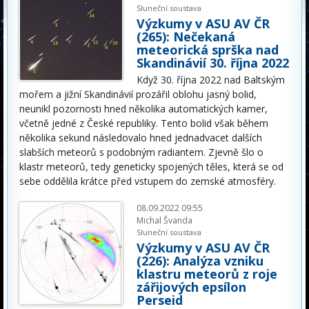
Sluneční soustava
Výzkumy v ASU AV ČR
(265): Nečekaná
meteorická sprška nad
Skandinávií 30. října 2022
Když 30. října 2022 nad Baltským
mořem a jižní Skandinávií prozářil oblohu jasný bolid,
neunikl pozornosti hned několika automatických kamer,
včetně jedné z České republiky. Tento bolid však během
několika sekund následovalo hned jednadvacet dalších
slabších meteorů s podobným radiantem. Zjevně šlo o
klastr meteorů, tedy geneticky spojených těles, která se od
sebe oddělila krátce před vstupem do zemské atmosféry.
08.09.2022 09:55
Michal Švanda
Sluneční soustava
Výzkumy v ASU AV ČR
(226): Analýza vzniku
klastru meteorů z roje
zářijových epsílon
Perseid