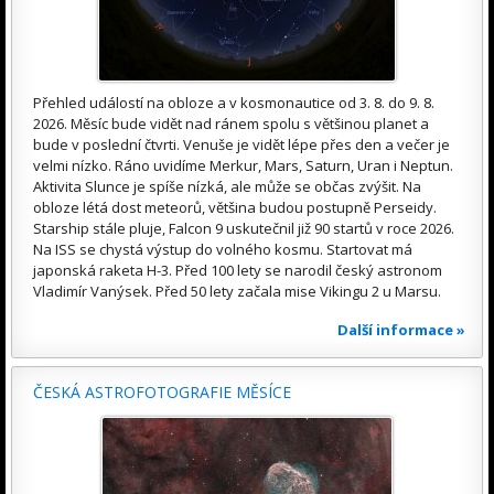
Přehled událostí na obloze a v kosmonautice od 3. 8. do 9. 8.
2026. Měsíc bude vidět nad ránem spolu s většinou planet a
bude v poslední čtvrti. Venuše je vidět lépe přes den a večer je
velmi nízko. Ráno uvidíme Merkur, Mars, Saturn, Uran i Neptun.
Aktivita Slunce je spíše nízká, ale může se občas zvýšit. Na
obloze létá dost meteorů, většina budou postupně Perseidy.
Starship stále pluje, Falcon 9 uskutečnil již 90 startů v roce 2026.
Na ISS se chystá výstup do volného kosmu. Startovat má
japonská raketa H-3. Před 100 lety se narodil český astronom
Vladimír Vanýsek. Před 50 lety začala mise Vikingu 2 u Marsu.
Další informace »
ČESKÁ ASTROFOTOGRAFIE MĚSÍCE