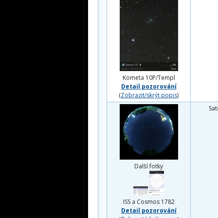
Kometa 10P/Templ
Detail pozorování
(
Zobrazit/skrýt popis
)
Sat
Další fotky
ISS a Cosmos 1782
Detail pozorování