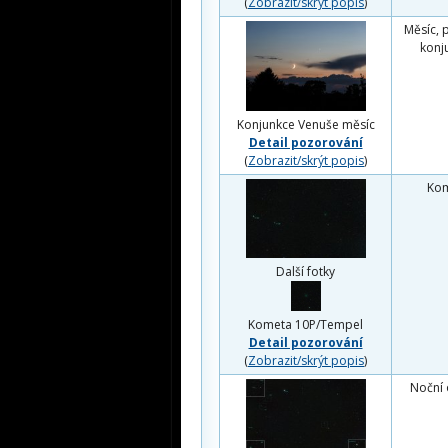
(
Zobrazit/skrýt popis
)
Měsíc, 
konj
Konjunkce Venuše měsíc
Detail pozorování
(
Zobrazit/skrýt popis
)
Ko
Další fotky
Kometa 10P/Tempel
Detail pozorování
(
Zobrazit/skrýt popis
)
Noční