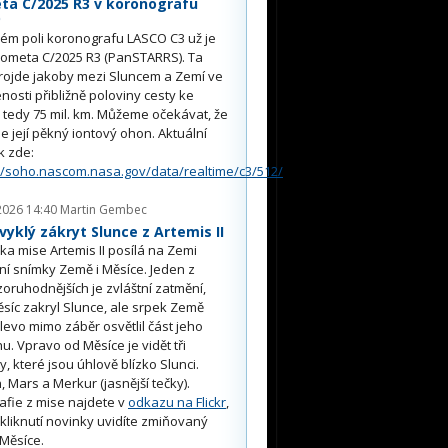
ta C/2025 R3 v koronografu
O
ém poli koronografu LASCO C3 už je
kometa C/2025 R3 (PanSTARRS). Ta
rojde jakoby mezi Sluncem a Zemí ve
nosti přibližně poloviny cesty ke
, tedy 75 mil. km. Můžeme očekávat, že
e její pěkný iontový ohon. Aktuální
k zde:
//soho.nascom.nasa.gov/data/realtime/c3/512/
2026 14:40
Martin Gembec
yklý zákryt Slunce z Artemis II
a mise Artemis II posílá na Zemi
ní snímky Země i Měsíce. Jeden z
oruhodnějších je zvláštní zatmění,
síc zakryl Slunce, ale srpek Země
 vlevo mimo záběr osvětlil část jeho
u. Vpravo od Měsíce je vidět tři
y, které jsou úhlově blízko Slunci.
, Mars a Merkur (jasnější tečky).
afie z mise najdete v
odkazu na Flickr
,
kliknutí novinky uvidíte zmiňovaný
Měsíce.