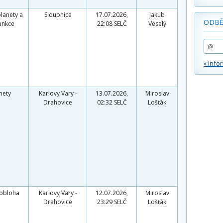
planety a
Sloupnice
17.07.2026,
Jakub
ODBĚ
unkce
22:08 SELČ
Veselý
» info
mety
Karlovy Vary -
13.07.2026,
Miroslav
Drahovice
02:32 SELČ
Lošťák
 obloha
Karlovy Vary -
12.07.2026,
Miroslav
Drahovice
23:29 SELČ
Lošťák