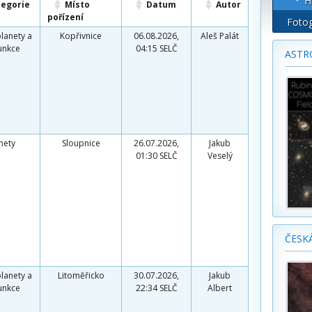
H
tegorie
Místo
Datum
Autor
pořízení
Fotog
planety a
Kopřivnice
06.08.2026,
Aleš Palát
unkce
04:15 SELČ
ASTR
mety
Sloupnice
26.07.2026,
Jakub
01:30 SELČ
Veselý
ČESK
planety a
Litoměřicko
30.07.2026,
Jakub
unkce
22:34 SELČ
Albert