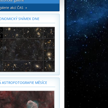
istorické galerie
alerie akcí ČAS »
ONOMICKÝ SNÍMEK DNE
Á ASTROFOTOGRAFIE MĚSÍCE