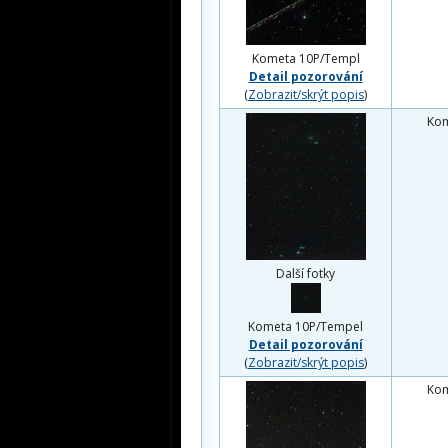
Kometa 10P/Templ
Detail pozorování
(
Zobrazit/skrýt popis
)
Ko
Další fotky
Kometa 10P/Tempel
Detail pozorování
(
Zobrazit/skrýt popis
)
Ko