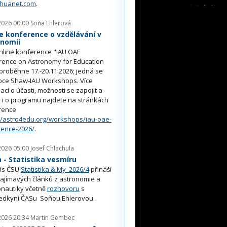
nhuanet.com
.
2026 00:00
Soňa Ehlerová
e konference o vzdělávání v
onomii
nline konference "IAU OAE
rence on Astronomy for Education
proběhne 17.-20.11.2026; jedná se
pce Shaw-IAU Workshops. Více
ací o účasti, možnosti se zapojit a
i o programu najdete na stránkách
rence
//astro4edu.org/workshops/iau-oae-
rence-2026/
.
2026 05:00
Josef Chlachula
- Statistika vesmíru
is ČSU
Statistika & My 2026/4
přináší
ajímavých článků z astronomie a
nautiky včetně
rozhovoru
s
edkyní ČASu Soňou Ehlerovou.
2026 20:34
Martin Gembec