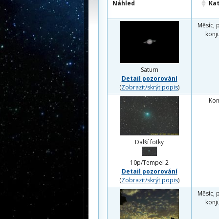
Náhled
Ka
Měsíc, 
konj
Saturn
Detail pozorování
(
Zobrazit/skrýt popis
)
Ko
Další fotky
10p/Tempel 2
Detail pozorování
(
Zobrazit/skrýt popis
)
Měsíc, 
konj