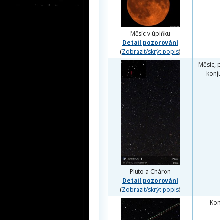
Měsíc v úplňku
Detail pozorování
(
Zobrazit/skrýt popis
)
Měsíc, 
konj
Pluto a Cháron
Detail pozorování
(
Zobrazit/skrýt popis
)
Ko