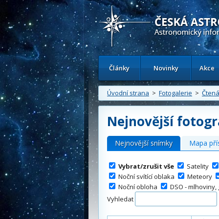
Česká astronomická společnost - Inform
Články
Novinky
Akce
Úvodní strana
>
Fotogalerie
>
Čtená
Nejnovější fotogr
Nejnovější snímky
Mapa pří
Vybrat/zrušit vše
Satelity
Noční svítící oblaka
Meteory
Noční obloha
DSO - mlhoviny, g
Vyhledat