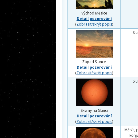
Východ Měsíce
Detail pozorování
(
Zobrazit/skrýt popis
)
Sl
Západ Slunce
Detail pozorování
(
Zobrazit/skrýt popis
)
Sl
Skvrny na Slunci
Detail pozorování
(
Zobrazit/skrýt popis
)
Měsíc, 
konj