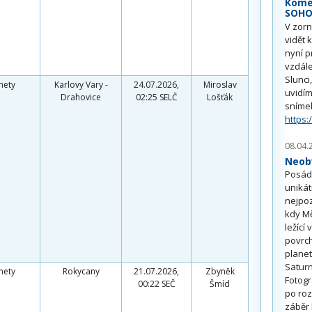
Kome
SOH
V zorn
vidět 
nyní p
vzdále
Slunci
mety
Karlovy Vary -
24.07.2026,
Miroslav
uvidím
Drahovice
02:25 SELČ
Lošťák
sníme
https:
08.04.
Neobv
Posádk
unikát
nejpoz
kdy Mě
ležící
povrch
planet
Saturn
mety
Rokycany
21.07.2026,
Zbyněk
Fotogr
00:22 SEČ
Šmíd
po roz
záběr 