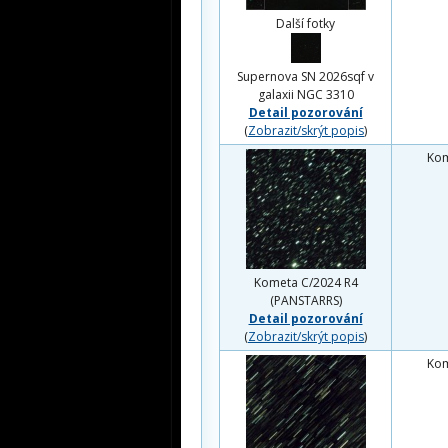
Další fotky
Supernova SN 2026sqf v
galaxii NGC 3310
Detail pozorování
(
Zobrazit/skrýt popis
)
Ko
Kometa C/2024 R4
(PANSTARRS)
Detail pozorování
(
Zobrazit/skrýt popis
)
Ko