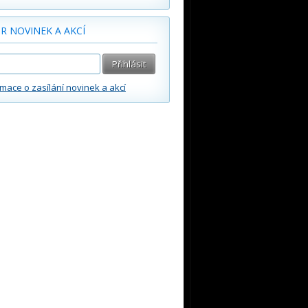
R NOVINEK A AKCÍ
rmace o zasílání novinek a akcí