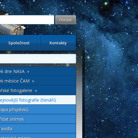
Společnost
Kontakty
ek dne NASA »
ek měsíce ČAM »
řské fotogalerie »
ejnovější fotografie čtenářů
apa příspěvků
řidat snímek
ravidla