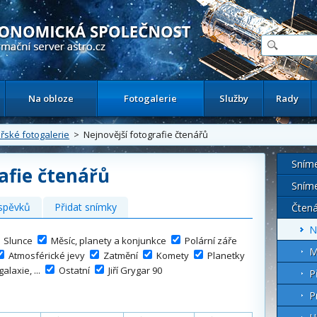
ační astronomický server
Na obloze
Fotogalerie
Služby
Rady
řské fotogalerie
> Nejnovější fotografie čtenářů
Sním
afie čtenářů
Sním
spěvků
Přidat snímky
Čtená
N
Slunce
Měsíc, planety a konjunkce
Polární záře
M
Atmosférické jevy
Zatmění
Komety
Planetky
alaxie, ...
Ostatní
Jiří Grygar 90
P
P