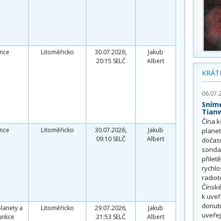
unce
Litoměřicko
30.07.2026,
Jakub
20:15 SELČ
Albert
KRÁT
06.07.
Sním
Tian
Čína k
unce
Litoměřicko
30.07.2026,
Jakub
plane
09:10 SELČ
Albert
dočas
sonda
přilet
rychlo
radiot
Čínské
k uve
donuti
planety a
Litoměřicko
29.07.2026,
Jakub
uveřej
unkce
21:53 SELČ
Albert