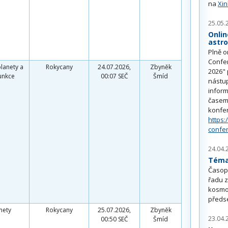
na
Xi
25.05.
Onlin
astr
Plně o
Confe
planety a
Rokycany
24.07.2026,
Zbyněk
2026" 
unkce
00:07 SEČ
Šmíd
nástu
inform
časem 
konfe
https:
confe
24.04.
Téma 
Časop
řadu z
kosmo
předs
mety
Rokycany
25.07.2026,
Zbyněk
23.04.
00:50 SEČ
Šmíd