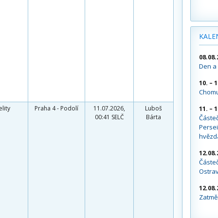
KALE
08.08.
Den a 
10. – 
Chomu
elity
Praha 4 - Podolí
11.07.2026,
Luboš
11. – 
00:41 SELČ
Bárta
Částe
Persei
hvězd
12.08.
Částeč
Ostra
12.08.
Zatměn