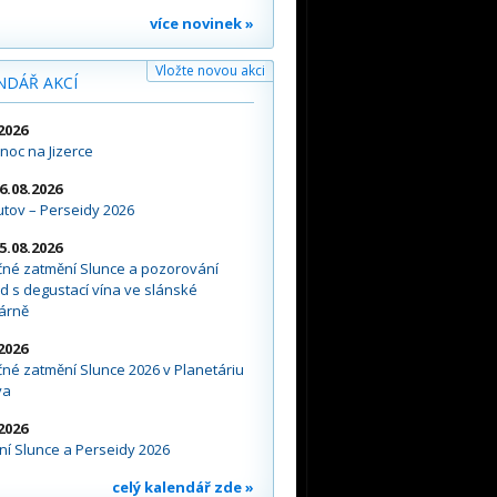
více novinek »
Vložte novou akci
NDÁŘ AKCÍ
2026
noc na Jizerce
16.08.2026
tov – Perseidy 2026
15.08.2026
čné zatmění Slunce a pozorování
d s degustací vína ve slánské
árně
2026
né zatmění Slunce 2026 v Planetáriu
va
2026
í Slunce a Perseidy 2026
celý kalendář zde »