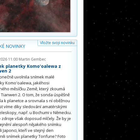
Vložte svoji novinku
KÉ NOVINKY
2026 11:00
Martin Gembec
ek planetky Komo'oalewa z
wen 2
onečně uvolnila snímek malé
tky Komo'oalewa, jakéhosi
ného měsíčku Země, který zkoumá
 Tianwen 2. O tom, že sonda úspěšně
ěla k planetce a srovnala s ní oběžnou
st víme díky sledování amatérskými
eleskopy, např. u Bochumi v Německu.
 zdroje však doposud mlčely. Že by je
řejnění alespoň nějakého snímku
li Japonci, kteří ve stejný den
nili snímek planetky Torifune? Foto