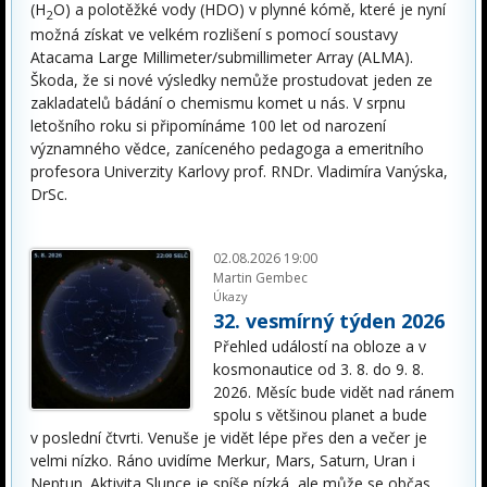
(H
O) a polotěžké vody (HDO) v plynné kómě, které je nyní
2
možná získat ve velkém rozlišení s pomocí soustavy
Atacama Large Millimeter/submillimeter Array (ALMA).
Škoda, že si nové výsledky nemůže prostudovat jeden ze
zakladatelů bádání o chemismu komet u nás. V srpnu
letošního roku si připomínáme 100 let od narození
významného vědce, zaníceného pedagoga a emeritního
profesora Univerzity Karlovy prof. RNDr. Vladimíra Vanýska,
DrSc.
02.08.2026 19:00
Martin Gembec
Úkazy
32. vesmírný týden 2026
Přehled událostí na obloze a v
kosmonautice od 3. 8. do 9. 8.
2026. Měsíc bude vidět nad ránem
spolu s většinou planet a bude
v poslední čtvrti. Venuše je vidět lépe přes den a večer je
velmi nízko. Ráno uvidíme Merkur, Mars, Saturn, Uran i
Neptun. Aktivita Slunce je spíše nízká, ale může se občas