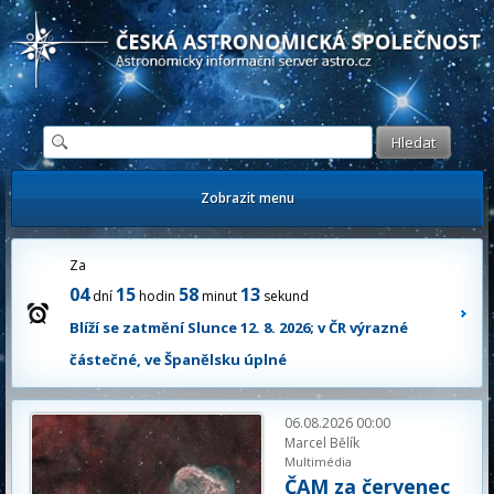
Česká astronomická společnost - Informační astronomický server
Zobrazit menu
Za
04
15
58
12
dní
hodin
minut
sekund
Blíží se zatmění Slunce 12. 8. 2026; v ČR výrazné
částečné, ve Španělsku úplné
06.08.2026 00:00
Marcel Bělík
Multimédia
ČAM za červenec