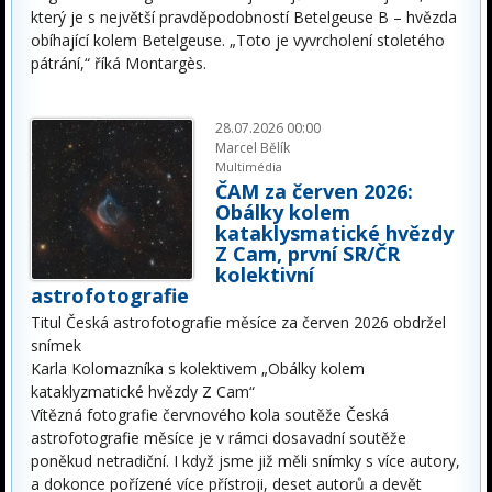
který je s největší pravděpodobností Betelgeuse B – hvězda
obíhající kolem Betelgeuse. „Toto je vyvrcholení stoletého
pátrání,“ říká Montargès.
28.07.2026 00:00
Marcel Bělík
Multimédia
ČAM za červen 2026:
Obálky kolem
kataklysmatické hvězdy
Z Cam, první SR/ČR
kolektivní
astrofotografie
Titul Česká astrofotografie měsíce za červen 2026 obdržel
snímek
Karla Kolomazníka s kolektivem „Obálky kolem
kataklyzmatické hvězdy Z Cam“
Vítězná fotografie červnového kola soutěže Česká
astrofotografie měsíce je v rámci dosavadní soutěže
poněkud netradiční. I když jsme již měli snímky s více autory,
a dokonce pořízené více přístroji, deset autorů a devět