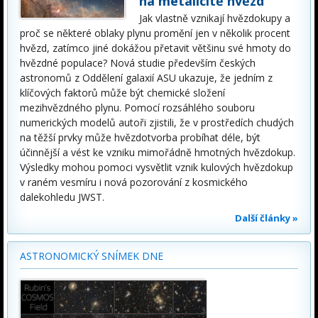
na metalicitě hvězd
Jak vlastně vznikají hvězdokupy a
proč se některé oblaky plynu promění jen v několik procent
hvězd, zatímco jiné dokážou přetavit většinu své hmoty do
hvězdné populace? Nová studie především českých
astronomů z Oddělení galaxií ASU ukazuje, že jedním z
klíčových faktorů může být chemické složení
mezihvězdného plynu. Pomocí rozsáhlého souboru
numerických modelů autoři zjistili, že v prostředích chudých
na těžší prvky může hvězdotvorba probíhat déle, být
účinnější a vést ke vzniku mimořádně hmotných hvězdokup.
Výsledky mohou pomoci vysvětlit vznik kulových hvězdokup
v raném vesmíru i nová pozorování z kosmického
dalekohledu JWST.
Další články »
ASTRONOMICKÝ SNÍMEK DNE