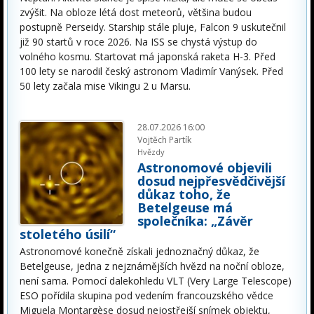
zvýšit. Na obloze létá dost meteorů, většina budou
postupně Perseidy. Starship stále pluje, Falcon 9 uskutečnil
již 90 startů v roce 2026. Na ISS se chystá výstup do
volného kosmu. Startovat má japonská raketa H-3. Před
100 lety se narodil český astronom Vladimír Vanýsek. Před
50 lety začala mise Vikingu 2 u Marsu.
28.07.2026 16:00
Vojtěch Partík
Hvězdy
Astronomové objevili
dosud nejpřesvědčivější
důkaz toho, že
Betelgeuse má
společníka: „Závěr
stoletého úsilí“
Astronomové konečně získali jednoznačný důkaz, že
Betelgeuse, jedna z nejznámějších hvězd na noční obloze,
není sama. Pomocí dalekohledu VLT (Very Large Telescope)
ESO pořídila skupina pod vedením francouzského vědce
Miguela Montargèse dosud nejostřejší snímek objektu,