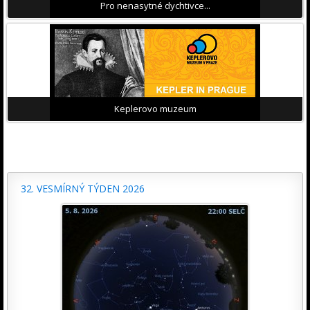
Pro nenasytné dychtivce...
Keplerovo muzeum
32. VESMÍRNÝ TÝDEN 2026