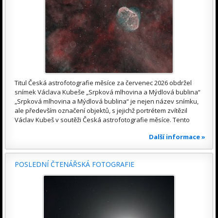
Titul Česká astrofotografie měsíce za červenec 2026 obdržel
snímek Václava Kubeše „Srpková mlhovina a Mýdlová bublina“
„Srpková mlhovina a Mýdlová bublina“ je nejen název snímku,
ale především označení objektů, s jejichž portrétem zvítězil
Václav Kubeš v soutěži Česká astrofotografie měsíce. Tento
Další informace »
POSLEDNÍ ČTENÁŘSKÁ FOTOGRAFIE