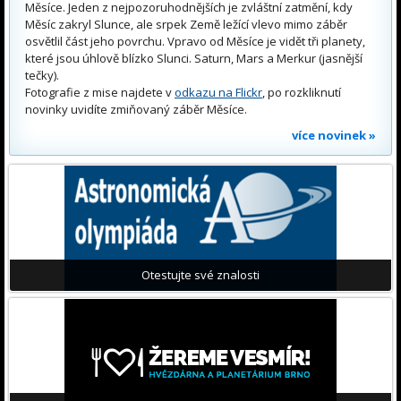
Měsíce. Jeden z nejpozoruhodnějších je zvláštní zatmění, kdy
Měsíc zakryl Slunce, ale srpek Země ležící vlevo mimo záběr
osvětlil část jeho povrchu. Vpravo od Měsíce je vidět tři planety,
které jsou úhlově blízko Slunci. Saturn, Mars a Merkur (jasnější
tečky).
Fotografie z mise najdete v
odkazu na Flickr
, po rozkliknutí
novinky uvidíte zmiňovaný záběr Měsíce.
více novinek »
Otestujte své znalosti