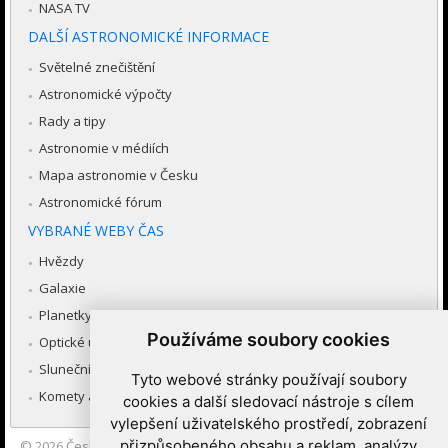
NASA TV
DALŠÍ ASTRONOMICKÉ INFORMACE
Světelné znečištění
Astronomické výpočty
Rady a tipy
Astronomie v médiích
Mapa astronomie v Česku
Astronomické fórum
VYBRANÉ WEBY ČAS
Hvězdy
Galaxie
Planetky
Používáme soubory cookies
Optické úkazy v atmosféře
Sluneční soustava
Tyto webové stránky používají soubory
Komety a meteory
cookies a další sledovací nástroje s cílem
vylepšení uživatelského prostředí, zobrazení
přizpůsobeného obsahu a reklam, analýzy
© 2026
Česká astronomická společnost
|
Hvězdárna a planetárium