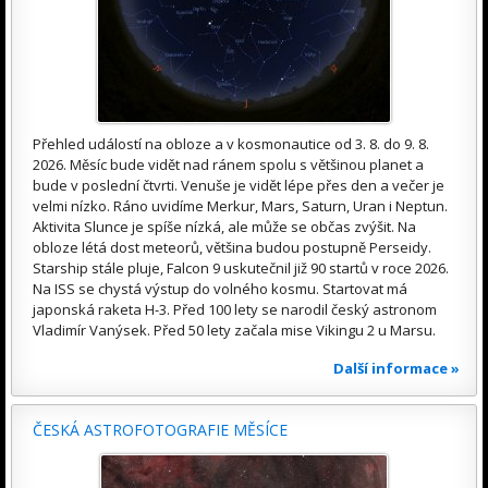
Přehled událostí na obloze a v kosmonautice od 3. 8. do 9. 8.
2026. Měsíc bude vidět nad ránem spolu s většinou planet a
bude v poslední čtvrti. Venuše je vidět lépe přes den a večer je
velmi nízko. Ráno uvidíme Merkur, Mars, Saturn, Uran i Neptun.
Aktivita Slunce je spíše nízká, ale může se občas zvýšit. Na
obloze létá dost meteorů, většina budou postupně Perseidy.
Starship stále pluje, Falcon 9 uskutečnil již 90 startů v roce 2026.
Na ISS se chystá výstup do volného kosmu. Startovat má
japonská raketa H-3. Před 100 lety se narodil český astronom
Vladimír Vanýsek. Před 50 lety začala mise Vikingu 2 u Marsu.
Další informace »
ČESKÁ ASTROFOTOGRAFIE MĚSÍCE