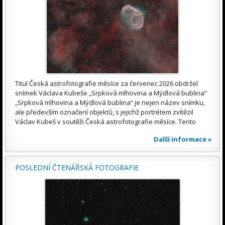
Titul Česká astrofotografie měsíce za červenec 2026 obdržel
snímek Václava Kubeše „Srpková mlhovina a Mýdlová bublina“
„Srpková mlhovina a Mýdlová bublina“ je nejen název snímku,
ale především označení objektů, s jejichž portrétem zvítězil
Václav Kubeš v soutěži Česká astrofotografie měsíce. Tento
Další informace »
POSLEDNÍ ČTENÁŘSKÁ FOTOGRAFIE