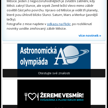
Měsíce. Jeden z nejpozoruhodnějších je zvláštní zatmění, kdy
Měsíc zakryl Slunce, ale srpek Země ležící vlevo mimo záběr
osvětlil část jeho povrchu. Vpravo od Měsíce je vidět tři planety,
které jsou úhlově blízko Slunci. Saturn, Mars a Merkur (jasnější
tečky).
Fotografie z mise najdete v
odkazu na Flickr
, po rozkliknutí
novinky uvidíte zmiňovaný záběr Měsíce.
více novinek »
Otestujte své znalosti