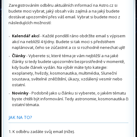
Zaregistrováním odběru aktuálních informací na Astro.cz si
budete moci vybrat, jaký obsah vás zajímá a na jaký budete
dostávat upozornění přes váš email. Vybrat si budete moci z
následujících možností:
Kalendář akcí
- Každé pondělí ráno obdržíte email s výpisem
akcí na nebližší 4 týdny. Budete si tak moci s předstihem
naplánovat, čeho se zúčastnit a co si rozhodně nenechat ujít!
Články
- Vyberete si, které téma je vám nejbližší a na jaké
články si tedy budete upozorněni bezprostředně v momentě,
kdy bude článek vydán. Na výběr máte tyto kategie:
exoplanety, hvězdy, kosmonautika, multimédia, Sluneční
soustava, světelné zněčištění, úkazy, vzdálený vesmír nebo
ostatní.
Novinky
- Podobně jako u článku si vyberete, o jakém tématu
byste chtěli být informování. Tedy astronomie, kosmonautika či
ostatní témata.
JAK NA TO?
K odběru zadáte svůj email (níže).