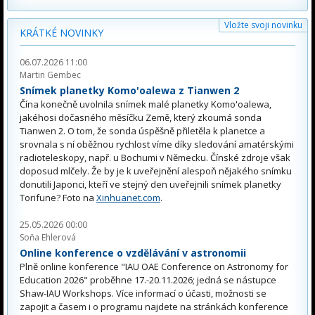
Vložte svoji novinku
KRÁTKÉ NOVINKY
06.07.2026 11:00
Martin Gembec
Snímek planetky Komo'oalewa z Tianwen 2
Čína konečně uvolnila snímek malé planetky Komo'oalewa,
jakéhosi dočasného měsíčku Země, který zkoumá sonda
Tianwen 2. O tom, že sonda úspěšně přiletěla k planetce a
srovnala s ní oběžnou rychlost víme díky sledování amatérskými
radioteleskopy, např. u Bochumi v Německu. Čínské zdroje však
doposud mlčely. Že by je k uveřejnění alespoň nějakého snímku
donutili Japonci, kteří ve stejný den uveřejnili snímek planetky
Torifune? Foto na
Xinhuanet.com
.
25.05.2026 00:00
Soňa Ehlerová
Online konference o vzdělávání v astronomii
Plně online konference "IAU OAE Conference on Astronomy for
Education 2026" proběhne 17.-20.11.2026; jedná se nástupce
Shaw-IAU Workshops. Více informací o účasti, možnosti se
zapojit a časem i o programu najdete na stránkách konference