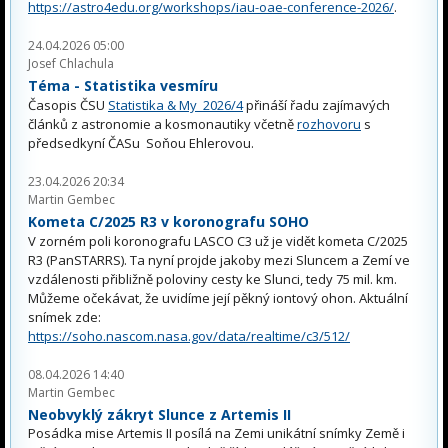
https://astro4edu.org/workshops/iau-oae-conference-2026/
.
24.04.2026 05:00
Josef Chlachula
Téma - Statistika vesmíru
Časopis ČSU
Statistika & My 2026/4
přináší řadu zajímavých
článků z astronomie a kosmonautiky včetně
rozhovoru
s
předsedkyní ČASu Soňou Ehlerovou.
23.04.2026 20:34
Martin Gembec
Kometa C/2025 R3 v koronografu SOHO
V zorném poli koronografu LASCO C3 už je vidět kometa C/2025
R3 (PanSTARRS). Ta nyní projde jakoby mezi Sluncem a Zemí ve
vzdálenosti přibližně poloviny cesty ke Slunci, tedy 75 mil. km.
Můžeme očekávat, že uvidíme její pěkný iontový ohon. Aktuální
snímek zde:
https://soho.nascom.nasa.gov/data/realtime/c3/512/
08.04.2026 14:40
Martin Gembec
Neobvyklý zákryt Slunce z Artemis II
Posádka mise Artemis II posílá na Zemi unikátní snímky Země i