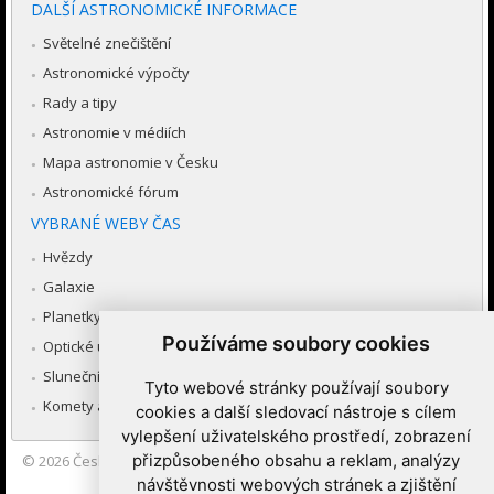
DALŠÍ ASTRONOMICKÉ INFORMACE
Světelné znečištění
Astronomické výpočty
Rady a tipy
Astronomie v médiích
Mapa astronomie v Česku
Astronomické fórum
VYBRANÉ WEBY ČAS
Hvězdy
Galaxie
Planetky
Používáme soubory cookies
Optické úkazy v atmosféře
Sluneční soustava
Tyto webové stránky používají soubory
Komety a meteory
cookies a další sledovací nástroje s cílem
vylepšení uživatelského prostředí, zobrazení
přizpůsobeného obsahu a reklam, analýzy
© 2026
Česká astronomická společnost
|
Hvězdárna a planetárium
Brno spolupracuje se serverem Astro.cz
návštěvnosti webových stránek a zjištění