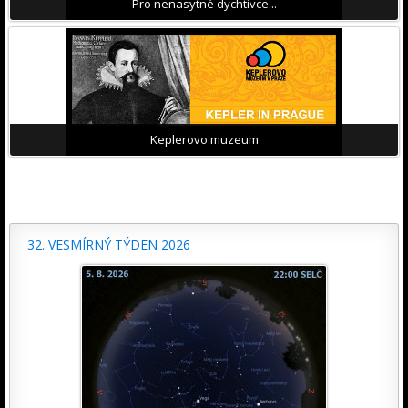
Pro nenasytné dychtivce...
Keplerovo muzeum
32. VESMÍRNÝ TÝDEN 2026