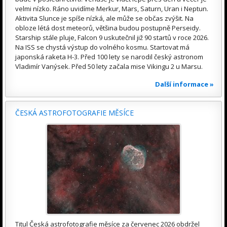
velmi nízko. Ráno uvidíme Merkur, Mars, Saturn, Uran i Neptun.
Aktivita Slunce je spíše nízká, ale může se občas zvýšit. Na
obloze létá dost meteorů, většina budou postupně Perseidy.
Starship stále pluje, Falcon 9 uskutečnil již 90 startů v roce 2026.
Na ISS se chystá výstup do volného kosmu. Startovat má
japonská raketa H-3. Před 100 lety se narodil český astronom
Vladimír Vanýsek. Před 50 lety začala mise Vikingu 2 u Marsu.
Další informace »
ČESKÁ ASTROFOTOGRAFIE MĚSÍCE
Titul Česká astrofotografie měsíce za červenec 2026 obdržel