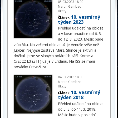
05.03.2023 18:00
Martin Gembec
Úkazy
10. vesmírný
Článek
týden 2023
Přehled událostí na obloze
a v kosmonautice od 6. 3.
do 12. 3. 2023. Měsíc bude
v úplňku. Na večerní obloze už je Venuše výše než
Jupiter. Nejvýše zůstává Mars. Slunce je aktivní a
dočkali jsme se slabých polárních září. Kometa
C/2022 E3 (ZTF) už je v Eridanu. Na ISS se mění
posádky Crew-5 za
...
04.03.2018 18:00
Martin Gembec
Úkazy
10. vesmírný
Článek
týden 2018
Přehled událostí na obloze
od 5. 3. do 11. 3. 2018.
Měsíc bude v poslední