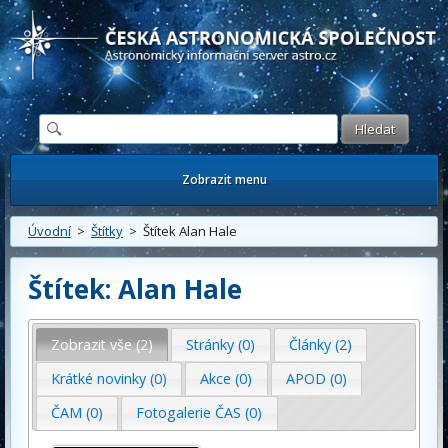
Česká astronomická společnost - Informační astronomický server
Zobrazit menu
Úvodní
>
Štítky
> Štítek Alan Hale
Štítek: Alan Hale
Zobrazit vše (2)
Stránky (0)
Články (2)
Krátké novinky (0)
Akce (0)
APOD (0)
ČAM (0)
Fotogalerie ČAS (0)