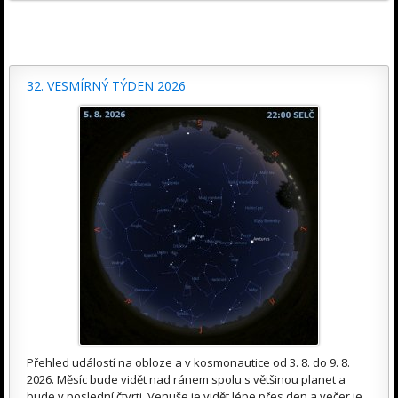
32. VESMÍRNÝ TÝDEN 2026
Přehled událostí na obloze a v kosmonautice od 3. 8. do 9. 8.
2026. Měsíc bude vidět nad ránem spolu s většinou planet a
bude v poslední čtvrti. Venuše je vidět lépe přes den a večer je