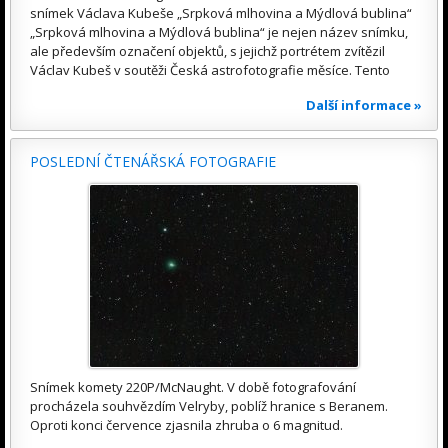
snímek Václava Kubeše „Srpková mlhovina a Mýdlová bublina“
„Srpková mlhovina a Mýdlová bublina“ je nejen název snímku,
ale především označení objektů, s jejichž portrétem zvítězil
Václav Kubeš v soutěži Česká astrofotografie měsíce. Tento
Další informace »
POSLEDNÍ ČTENÁŘSKÁ FOTOGRAFIE
Snímek komety 220P/McNaught. V době fotografování
procházela souhvězdím Velryby, poblíž hranice s Beranem.
Oproti konci července zjasnila zhruba o 6 magnitud.