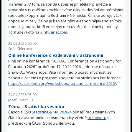
Tianwen 2. O tom, že sonda úspěšně přiletěla k planetce a
srovnala s ní oběžnou rychlost víme díky sledování amatérskými
radioteleskopy, např. u Bochumi v Německu. Čínské zdroje však
doposud mlčely. Že by je k uveřejnění alespoň nějakého snímku
donutili Japonci, kteří ve stejný den uveřejnili snímek planetky
Torifune? Foto na
Xinhuanet.com
.
25.05.2026 00:00
Soňa Ehlerová
Online konference o vzdělávání v astronomii
Plně online konference "IAU OAE Conference on Astronomy for
Education 2026" proběhne 17.-20.11.2026; jedná se nástupce
Shaw-IAU Workshops. Více informací o účasti, možnosti se
zapojit a časem i o programu najdete na stránkách konference
https://astro4edu.org/workshops/iau-oae-conference-2026/
.
24.04.2026 05:00
Josef Chlachula
Téma - Statistika vesmíru
Časopis ČSU
Statistika & My 2026/4
přináší řadu zajímavých
článků z astronomie a kosmonautiky včetně
rozhovoru
s
předsedkyní ČASu Soňou Ehlerovou.