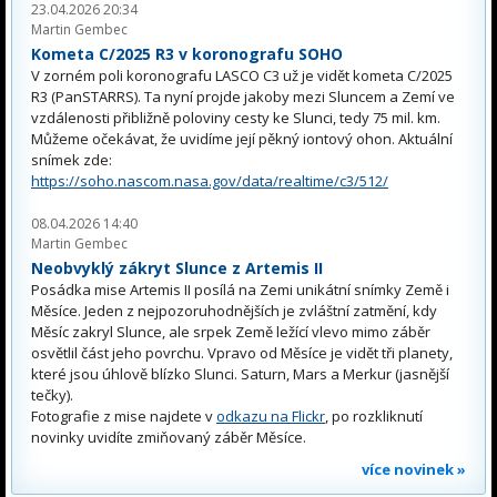
23.04.2026 20:34
Martin Gembec
Kometa C/2025 R3 v koronografu SOHO
V zorném poli koronografu LASCO C3 už je vidět kometa C/2025
R3 (PanSTARRS). Ta nyní projde jakoby mezi Sluncem a Zemí ve
vzdálenosti přibližně poloviny cesty ke Slunci, tedy 75 mil. km.
Můžeme očekávat, že uvidíme její pěkný iontový ohon. Aktuální
snímek zde:
https://soho.nascom.nasa.gov/data/realtime/c3/512/
08.04.2026 14:40
Martin Gembec
Neobvyklý zákryt Slunce z Artemis II
Posádka mise Artemis II posílá na Zemi unikátní snímky Země i
Měsíce. Jeden z nejpozoruhodnějších je zvláštní zatmění, kdy
Měsíc zakryl Slunce, ale srpek Země ležící vlevo mimo záběr
osvětlil část jeho povrchu. Vpravo od Měsíce je vidět tři planety,
které jsou úhlově blízko Slunci. Saturn, Mars a Merkur (jasnější
tečky).
Fotografie z mise najdete v
odkazu na Flickr
, po rozkliknutí
novinky uvidíte zmiňovaný záběr Měsíce.
více novinek »