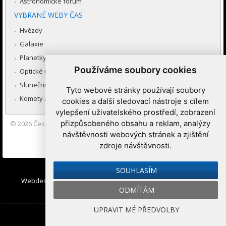
Astronomické fórum
VYBRANÉ WEBY ČAS
Hvězdy
Galaxie
Planetky
Používáme soubory cookies
Optické úkazy v atmosféře
Sluneční soustava
Tyto webové stránky používají soubory
Komety a meteory
cookies a další sledovací nástroje s cílem
vylepšení uživatelského prostředí, zobrazení
přizpůsobeného obsahu a reklam, analýzy
© 2026
Česká astronomická společnost
|
Hvězdárna a planetárium
Brno spolupracuje se serverem Astro.cz
návštěvnosti webových stránek a zjištění
zdroje návštěvnosti.
Nastavení cookies
SOUHLASÍM
Webdesign:
Medio interactive
, Redakční systém
Ibis CMS
:
ODMÍTÁM
WebConsult.cz
UPRAVIT MÉ PŘEDVOLBY