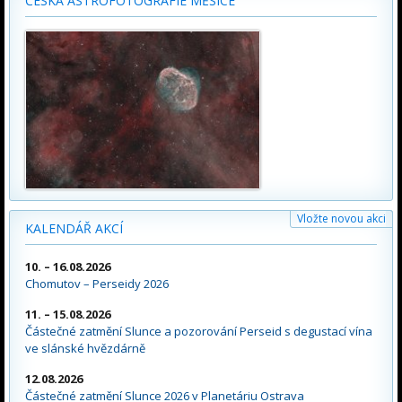
ČESKÁ ASTROFOTOGRAFIE MĚSÍCE
Vložte novou akci
KALENDÁŘ AKCÍ
10. – 16.08.2026
Chomutov – Perseidy 2026
11. – 15.08.2026
Částečné zatmění Slunce a pozorování Perseid s degustací vína
ve slánské hvězdárně
12.08.2026
Částečné zatmění Slunce 2026 v Planetáriu Ostrava