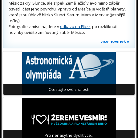
Měsíc zakryl Slunce, ale srpek Země ležící vlevo mimo záběr
osvětlil část jeho povrchu. Vpravo od Měsíce je vidět tři planety,
které jsou úhlově blízko Slunci. Saturn, Mars a Merkur (jasnější
tečky).
Fotografie z mise najdete v
odkazu na Flickr
, po rozkliknutí
novinky uvidíte zmiňovaný záběr Měsíce.
více novinek »
Otestujte své znalosti
Pro nenasytné dychtivce...