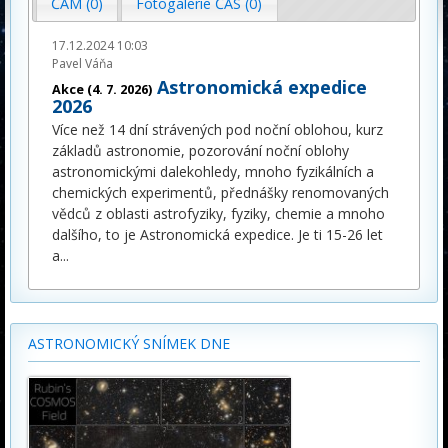
ČAM (0)
Fotogalerie ČAS (0)
17.12.2024 10:03
Pavel Váňa
Astronomická expedice
Akce (4. 7. 2026)
2026
Více než 14 dní strávených pod noční oblohou, kurz
základů astronomie, pozorování noční oblohy
astronomickými dalekohledy, mnoho fyzikálních a
chemických experimentů, přednášky renomovaných
vědců z oblasti astrofyziky, fyziky, chemie a mnoho
dalšího, to je Astronomická expedice. Je ti 15-26 let
a
...
ASTRONOMICKÝ SNÍMEK DNE