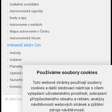
Světelné znečištění
Astronomické výpočty
Rady a tipy
Astronomie v médiích
Mapa astronomie v Česku
Astronomické fórum
VYBRANÉ WEBY ČAS
Hvězdy
Galaxie
Planetky
Používáme soubory cookies
Optické úkazy v atmosféře
Sluneční soustava
Tyto webové stránky používají soubory
Komety a meteory
cookies a další sledovací nástroje s cílem
vylepšení uživatelského prostředí, zobrazení
přizpůsobeného obsahu a reklam, analýzy
© 2026
Česká astronomická společnost
|
Hvězdárna a planetárium
Brno spolupracuje se serverem Astro.cz
návštěvnosti webových stránek a zjištění
zdroje návštěvnosti.