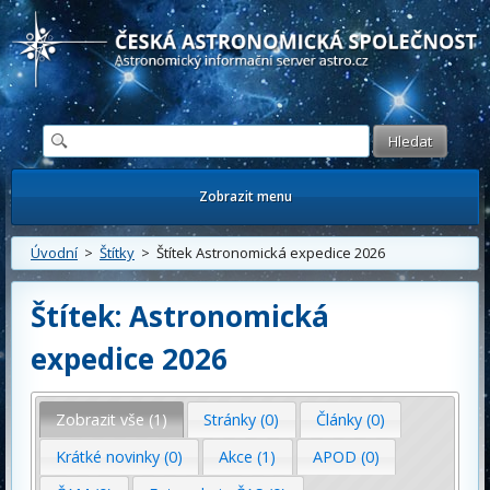
Česká astronomická společnost - Informační astronomický server
Zobrazit menu
Úvodní
>
Štítky
> Štítek Astronomická expedice 2026
Štítek: Astronomická
expedice 2026
Zobrazit vše (1)
Stránky (0)
Články (0)
Krátké novinky (0)
Akce (1)
APOD (0)