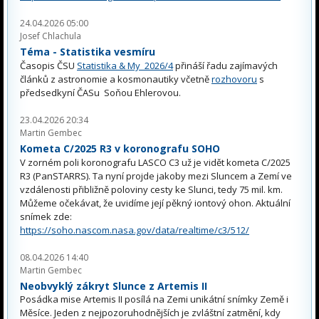
24.04.2026 05:00
Josef Chlachula
Téma - Statistika vesmíru
Časopis ČSU
Statistika & My 2026/4
přináší řadu zajímavých
článků z astronomie a kosmonautiky včetně
rozhovoru
s
předsedkyní ČASu Soňou Ehlerovou.
23.04.2026 20:34
Martin Gembec
Kometa C/2025 R3 v koronografu SOHO
V zorném poli koronografu LASCO C3 už je vidět kometa C/2025
R3 (PanSTARRS). Ta nyní projde jakoby mezi Sluncem a Zemí ve
vzdálenosti přibližně poloviny cesty ke Slunci, tedy 75 mil. km.
Můžeme očekávat, že uvidíme její pěkný iontový ohon. Aktuální
snímek zde:
https://soho.nascom.nasa.gov/data/realtime/c3/512/
08.04.2026 14:40
Martin Gembec
Neobvyklý zákryt Slunce z Artemis II
Posádka mise Artemis II posílá na Zemi unikátní snímky Země i
Měsíce. Jeden z nejpozoruhodnějších je zvláštní zatmění, kdy