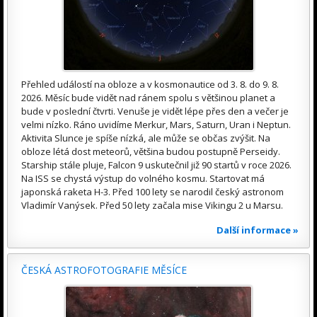
Přehled událostí na obloze a v kosmonautice od 3. 8. do 9. 8.
2026. Měsíc bude vidět nad ránem spolu s většinou planet a
bude v poslední čtvrti. Venuše je vidět lépe přes den a večer je
velmi nízko. Ráno uvidíme Merkur, Mars, Saturn, Uran i Neptun.
Aktivita Slunce je spíše nízká, ale může se občas zvýšit. Na
obloze létá dost meteorů, většina budou postupně Perseidy.
Starship stále pluje, Falcon 9 uskutečnil již 90 startů v roce 2026.
Na ISS se chystá výstup do volného kosmu. Startovat má
japonská raketa H-3. Před 100 lety se narodil český astronom
Vladimír Vanýsek. Před 50 lety začala mise Vikingu 2 u Marsu.
Další informace »
ČESKÁ ASTROFOTOGRAFIE MĚSÍCE