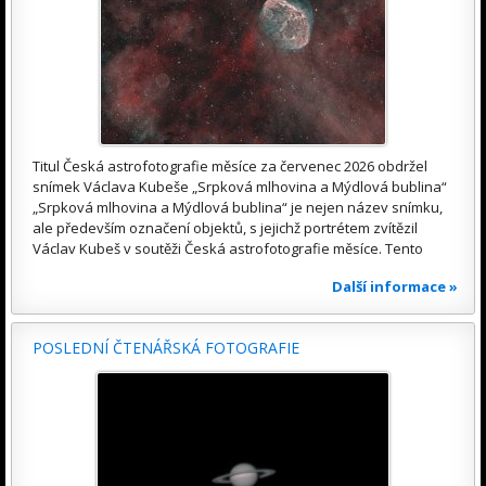
Titul Česká astrofotografie měsíce za červenec 2026 obdržel
snímek Václava Kubeše „Srpková mlhovina a Mýdlová bublina“
„Srpková mlhovina a Mýdlová bublina“ je nejen název snímku,
ale především označení objektů, s jejichž portrétem zvítězil
Václav Kubeš v soutěži Česká astrofotografie měsíce. Tento
Další informace »
POSLEDNÍ ČTENÁŘSKÁ FOTOGRAFIE