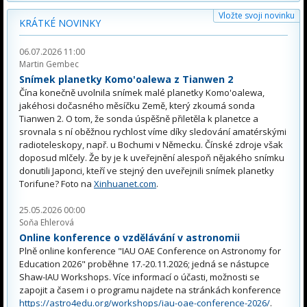
Vložte svoji novinku
KRÁTKÉ NOVINKY
06.07.2026 11:00
Martin Gembec
Snímek planetky Komo'oalewa z Tianwen 2
Čína konečně uvolnila snímek malé planetky Komo'oalewa,
jakéhosi dočasného měsíčku Země, který zkoumá sonda
Tianwen 2. O tom, že sonda úspěšně přiletěla k planetce a
srovnala s ní oběžnou rychlost víme díky sledování amatérskými
radioteleskopy, např. u Bochumi v Německu. Čínské zdroje však
doposud mlčely. Že by je k uveřejnění alespoň nějakého snímku
donutili Japonci, kteří ve stejný den uveřejnili snímek planetky
Torifune? Foto na
Xinhuanet.com
.
25.05.2026 00:00
Soňa Ehlerová
Online konference o vzdělávání v astronomii
Plně online konference "IAU OAE Conference on Astronomy for
Education 2026" proběhne 17.-20.11.2026; jedná se nástupce
Shaw-IAU Workshops. Více informací o účasti, možnosti se
zapojit a časem i o programu najdete na stránkách konference
https://astro4edu.org/workshops/iau-oae-conference-2026/
.