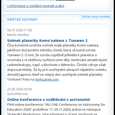
» informace o zasílání novinek a akcí
Vložte svoji novinku
KRÁTKÉ NOVINKY
06.07.2026 11:00
Martin Gembec
Snímek planetky Komo'oalewa z Tianwen 2
Čína konečně uvolnila snímek malé planetky Komo'oalewa,
jakéhosi dočasného měsíčku Země, který zkoumá sonda
Tianwen 2. O tom, že sonda úspěšně přiletěla k planetce a
srovnala s ní oběžnou rychlost víme díky sledování amatérskými
radioteleskopy, např. u Bochumi v Německu. Čínské zdroje však
doposud mlčely. Že by je k uveřejnění alespoň nějakého snímku
donutili Japonci, kteří ve stejný den uveřejnili snímek planetky
Torifune? Foto na
Xinhuanet.com
.
25.05.2026 00:00
Soňa Ehlerová
Online konference o vzdělávání v astronomii
Plně online konference "IAU OAE Conference on Astronomy for
Education 2026" proběhne 17.-20.11.2026; jedná se nástupce
Shaw-IAU Workshops. Více informací o účasti, možnosti se