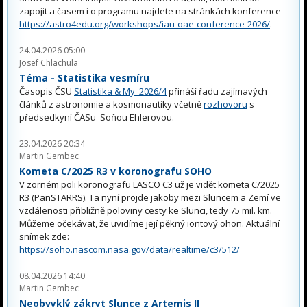
zapojit a časem i o programu najdete na stránkách konference
https://astro4edu.org/workshops/iau-oae-conference-2026/
.
24.04.2026 05:00
Josef Chlachula
Téma - Statistika vesmíru
Časopis ČSU
Statistika & My 2026/4
přináší řadu zajímavých
článků z astronomie a kosmonautiky včetně
rozhovoru
s
předsedkyní ČASu Soňou Ehlerovou.
23.04.2026 20:34
Martin Gembec
Kometa C/2025 R3 v koronografu SOHO
V zorném poli koronografu LASCO C3 už je vidět kometa C/2025
R3 (PanSTARRS). Ta nyní projde jakoby mezi Sluncem a Zemí ve
vzdálenosti přibližně poloviny cesty ke Slunci, tedy 75 mil. km.
Můžeme očekávat, že uvidíme její pěkný iontový ohon. Aktuální
snímek zde:
https://soho.nascom.nasa.gov/data/realtime/c3/512/
08.04.2026 14:40
Martin Gembec
Neobvyklý zákryt Slunce z Artemis II