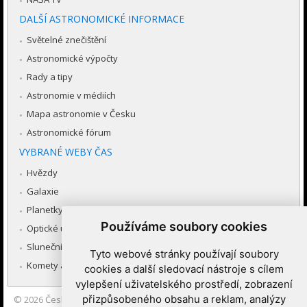
DALŠÍ ASTRONOMICKÉ INFORMACE
Světelné znečištění
Astronomické výpočty
Rady a tipy
Astronomie v médiích
Mapa astronomie v Česku
Astronomické fórum
VYBRANÉ WEBY ČAS
Hvězdy
Galaxie
Planetky
Používáme soubory cookies
Optické úkazy v atmosféře
Sluneční soustava
Tyto webové stránky používají soubory
Komety a meteory
cookies a další sledovací nástroje s cílem
vylepšení uživatelského prostředí, zobrazení
přizpůsobeného obsahu a reklam, analýzy
© 2026
Česká astronomická společnost
|
Hvězdárna a planetárium