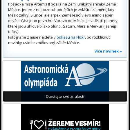
Posádka mise Artemis II posílá na Zemi unikátní snímky Země i
Měsíce. Jeden z nejpozoruhodnějších je zvláštní zatmění, kdy
Měsíc zakryl Slunce, ale srpek Země ležící vlevo mimo záběr
osvětlil část jeho povrchu. Vpravo od Měsíce je vidět tři planety,
které jsou úhlově blízko Slunci. Saturn, Mars a Merkur (jasnější
tečky).
Fotografie z mise najdete v
odkazu na Flickr
, po rozkliknutí
novinky uvidíte zmiňovaný záběr Měsíce.
více novinek »
Otestujte své znalosti