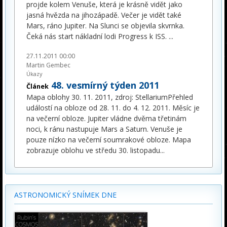
projde kolem Venuše, která je krásně vidět jako
jasná hvězda na jihozápadě. Večer je vidět také
Mars, ráno Jupiter. Na Slunci se objevila skvrnka.
Čeká nás start nákladní lodi Progress k ISS.
...
27.11.2011 00:00
Martin Gembec
Úkazy
48. vesmírný týden 2011
Článek
Mapa oblohy 30. 11. 2011, zdroj: StellariumPřehled
událostí na obloze od 28. 11. do 4. 12. 2011. Měsíc je
na večerní obloze. Jupiter vládne dvěma třetinám
noci, k ránu nastupuje Mars a Saturn. Venuše je
pouze nízko na večerní soumrakové obloze. Mapa
zobrazuje oblohu ve středu 30. listopadu
...
ASTRONOMICKÝ SNÍMEK DNE