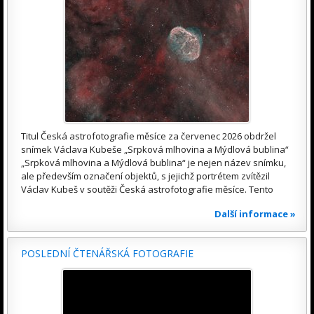
Titul Česká astrofotografie měsíce za červenec 2026 obdržel
snímek Václava Kubeše „Srpková mlhovina a Mýdlová bublina“
„Srpková mlhovina a Mýdlová bublina“ je nejen název snímku,
ale především označení objektů, s jejichž portrétem zvítězil
Václav Kubeš v soutěži Česká astrofotografie měsíce. Tento
Další informace »
POSLEDNÍ ČTENÁŘSKÁ FOTOGRAFIE