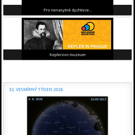
Pro nenasytné dychtivce...
Keplerovo muzeum
32. VESMÍRNÝ TÝDEN 2026