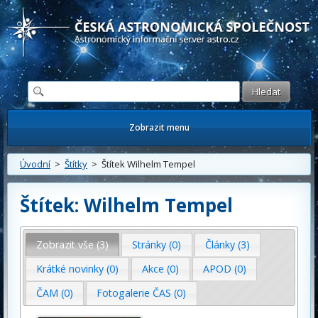
Česká astronomická společnost - Informační astronomický server
Zobrazit menu
Úvodní
>
Štítky
> Štítek Wilhelm Tempel
Štítek: Wilhelm Tempel
Zobrazit vše (3)
Stránky (0)
Články (3)
Krátké novinky (0)
Akce (0)
APOD (0)
ČAM (0)
Fotogalerie ČAS (0)