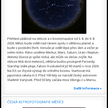
Přehled událostí na obloze a v kosmonautice od 3. 8. do 9. 8.
2026. Měsíc bude vidět nad ránem spolu s většinou planet a
bude v poslední čtvrti. Venuše je vidět lépe přes den a večer je
velmi nízko. Ráno uvidíme Merkur, Mars, Saturn, Uran i Neptun.
Aktivita Slunce je spíše nízká, ale může se občas zvýšit. Na
obloze létá dost meteorů, většina budou postupně Perseidy.
Starship stále pluje, Falcon 9 uskutečnil již 90 startů v roce 2026.
Na ISS se chystá výstup do volného kosmu. Startovat má
japonská raketa H-3. Před 100 lety se narodil český astronom
Vladimír Vanýsek. Před 50 lety začala mise Vikingu 2 u Marsu.
Další informace »
ČESKÁ ASTROFOTOGRAFIE MĚSÍCE