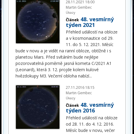
28.11.2021 18:00
Martin Gembec
Úkazy
48. vesmírný
Článek
týden 2021
Přehled událostí na obloze
a v kosmonautice od 29.
11. do 5. 12. 2021. Měsíc
bude v novu a je vidět na ranní obloze, obtížně i s
planetou Mars. Před svítáním bude nejlépe
pozorovatelná poměrně jasná kometa C/2021 A1
(Leonard), která 3. 12. projde kolem kulové
hvězdokupy M3. Večerní obloha nabízí
...
27.11.2016 18:15
Martin Gembec
Úkazy
48. vesmírný
Článek
týden 2016
Přehled událostí na obloze
od 28. 11. do 4. 12. 2016.
Měsíc bude v novu, večer