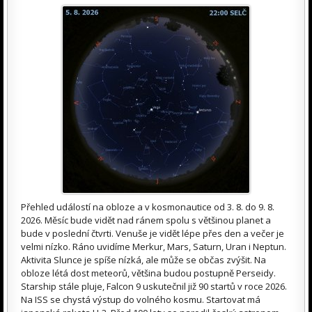
Přehled událostí na obloze a v kosmonautice od 3. 8. do 9. 8.
2026. Měsíc bude vidět nad ránem spolu s většinou planet a
bude v poslední čtvrti. Venuše je vidět lépe přes den a večer je
velmi nízko. Ráno uvidíme Merkur, Mars, Saturn, Uran i Neptun.
Aktivita Slunce je spíše nízká, ale může se občas zvýšit. Na
obloze létá dost meteorů, většina budou postupně Perseidy.
Starship stále pluje, Falcon 9 uskutečnil již 90 startů v roce 2026.
Na ISS se chystá výstup do volného kosmu. Startovat má