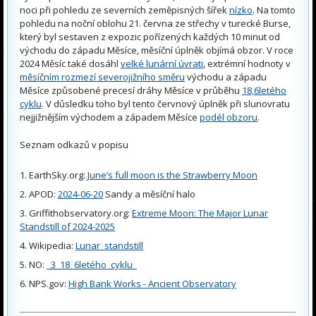
noci při pohledu ze severních zeměpisných šířek
nízko
. Na tomto
pohledu na noční oblohu 21. června ze střechy v turecké Burse,
který byl sestaven z expozic pořízených každých 10 minut od
východu do západu Měsíce, měsíční úplněk objímá obzor. V roce
2024 Měsíc také dosáhl
velké lunární úvrati
, extrémní hodnoty v
měsíčním rozmezí severojižního směru
východu a západu
Měsíce způsobené precesí dráhy Měsíce v průběhu
18,6letého
cyklu
. V důsledku toho byl tento červnový úplněk při slunovratu
nejjižnějším východem a západem Měsíce
podél obzoru
.
Seznam odkazů v popisu
EarthSky.org:
June’s full moon is the Strawberry Moon
APOD:
2024-06-20
Sandy a měsíční halo
Griffithobservatory.org:
Extreme Moon: The Major Lunar
Standstill of 2024-2025
Wikipedia:
Lunar_standstill
NO:
_3_18_6letého_cyklu_
NPS.gov:
High Bank Works - Ancient Observatory