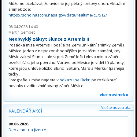
Můžeme očekávat, že uvidíme její pěkný iontový ohon. Aktuální
snímek zde:
https://soho.nascom.nasa.gov/data/realtime/c3/512/
08.04.2026 14:40
Martin Gembec
Neobvyklý zákryt Slunce z Artemis II
Posádka mise Artemis II posílá na Zemi unikátní snímky Země i
Měsíce. Jeden z nejpozoruhodnějších je zvláštní zatmění, kdy
Měsíc zakryl Slunce, ale srpek Země ležící vlevo mimo záběr
osvětlil část jeho povrchu. Vpravo od Měsíce je vidět tři planety,
které jsou úhlově blízko Slunci. Saturn, Mars a Merkur (jasnější
tečky).
Fotografie z mise najdete v
odkazu na Flickr
, po rozkliknutí
novinky uvidíte zmiňovaný záběr Měsíce.
více novinek »
Vložte novou akci
KALENDÁŘ AKCÍ
08.08.2026
Den a noc na Jizerce