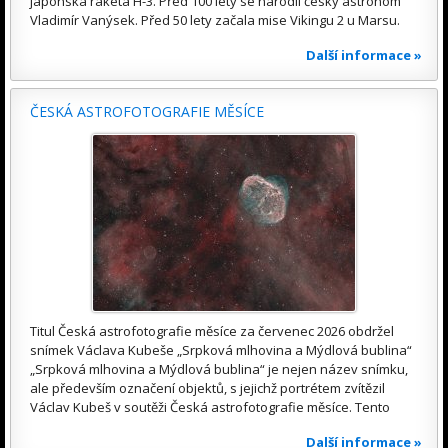
japonská raketa H-3. Před 100 lety se narodil český astronom
Vladimír Vanýsek. Před 50 lety začala mise Vikingu 2 u Marsu.
Další informace »
ČESKÁ ASTROFOTOGRAFIE MĚSÍCE
Titul Česká astrofotografie měsíce za červenec 2026 obdržel
snímek Václava Kubeše „Srpková mlhovina a Mýdlová bublina“
„Srpková mlhovina a Mýdlová bublina“ je nejen název snímku,
ale především označení objektů, s jejichž portrétem zvítězil
Václav Kubeš v soutěži Česká astrofotografie měsíce. Tento
Další informace »