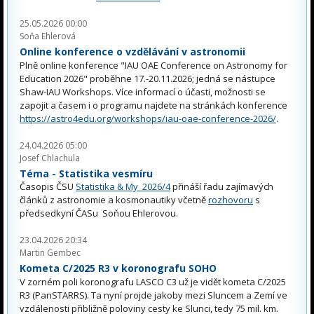
25.05.2026 00:00
Soňa Ehlerová
Online konference o vzdělávání v astronomii
Plně online konference "IAU OAE Conference on Astronomy for
Education 2026" proběhne 17.-20.11.2026; jedná se nástupce
Shaw-IAU Workshops. Více informací o účasti, možnosti se
zapojit a časem i o programu najdete na stránkách konference
https://astro4edu.org/workshops/iau-oae-conference-2026/
.
24.04.2026 05:00
Josef Chlachula
Téma - Statistika vesmíru
Časopis ČSU
Statistika & My 2026/4
přináší řadu zajímavých
článků z astronomie a kosmonautiky včetně
rozhovoru
s
předsedkyní ČASu Soňou Ehlerovou.
23.04.2026 20:34
Martin Gembec
Kometa C/2025 R3 v koronografu SOHO
V zorném poli koronografu LASCO C3 už je vidět kometa C/2025
R3 (PanSTARRS). Ta nyní projde jakoby mezi Sluncem a Zemí ve
vzdálenosti přibližně poloviny cesty ke Slunci, tedy 75 mil. km.