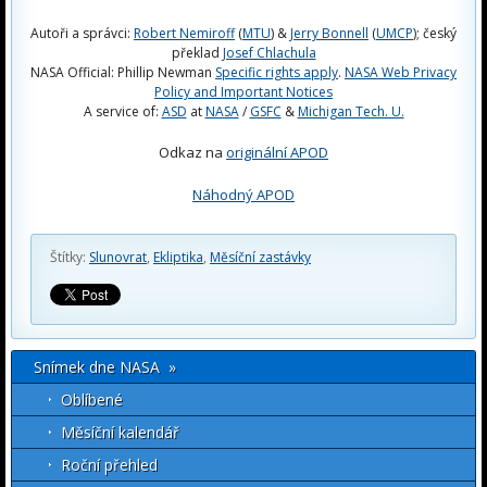
Autoři a správci:
Robert Nemiroff
(
MTU
) &
Jerry Bonnell
(
UMCP
); český
překlad
Josef Chlachula
NASA Official: Phillip Newman
Specific rights apply
.
NASA Web Privacy
Policy and Important Notices
A service of:
ASD
at
NASA
/
GSFC
&
Michigan Tech. U.
Odkaz na
originální APOD
Náhodný APOD
Štítky:
Slunovrat
,
Ekliptika
,
Měsíční zastávky
Snímek dne NASA »
Oblíbené
Měsíční kalendář
Roční přehled