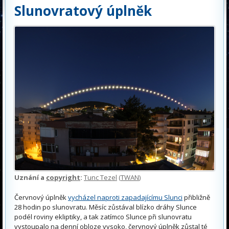
Slunovratový úplněk
Uznání a
copyright
:
Tunc Tezel
(
TWAN
)
Červnový úplněk
vycházel naproti zapadajícímu Slunci
přibližně
28 hodin po slunovratu. Měsíc zůstával blízko dráhy Slunce
podél roviny ekliptiky, a tak zatímco Slunce při slunovratu
vystoupalo na denní obloze vysoko, červnový úplněk zůstal té