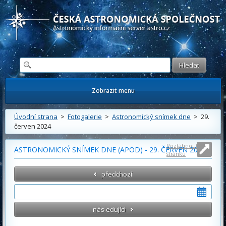
Česká astronomická společnost - Informační astronomický server
Zobrazit menu
Úvodní strana
>
Fotogalerie
>
Astronomický snímek dne
> 29.
červen 2024
Roztáhnout
ASTRONOMICKÝ SNÍMEK DNE (APOD) - 29. ČERVEN 2024
stránku
předchozí
následující