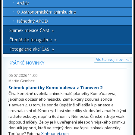
Archív
O Astronomickém snímku dne
Náhodný APOD
Snímek měsíce ČAM »
Čtenářské fotogalerie »
Fotogalerie akcí ČAS »
Vložte svoji novinku
KRÁTKÉ NOVINKY
06.07.2026 11:00
Martin Gembec
Snímek planetky Komo'oalewa z Tianwen 2
Čína konečně uvolnila snímek malé planetky Komo'oalewa,
jakéhosi dočasného měsíčku Země, který zkoumá sonda
Tianwen 2. O tom, že sonda úspěšně přiletěla k planetce a
srovnala s ní oběžnou rychlost víme díky sledování amatérskými
radioteleskopy, např. u Bochumi v Německu. Čínské zdroje však
doposud mlčely. Že by je k uveřejnění alespoň nějakého snímku
donutili Japonci, kteří ve stejný den uveřejnili snímek planetky
Torifune? Foto na
Xinhuanet.com
.