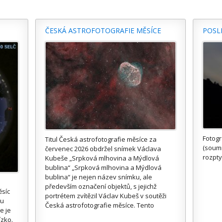
ČESKÁ ASTROFOTOGRAFIE MĚSÍCE
POSL
Fotogr
Titul Česká astrofotografie měsíce za
(soum
červenec 2026 obdržel snímek Václava
rozpty
Kubeše „Srpková mlhovina a Mýdlová
bublina“ „Srpková mlhovina a Mýdlová
bublina“ je nejen název snímku, ale
především označení objektů, s jejichž
ěsíc
portrétem zvítězil Václav Kubeš v soutěži
ou
Česká astrofotografie měsíce. Tento
e je
ízko.