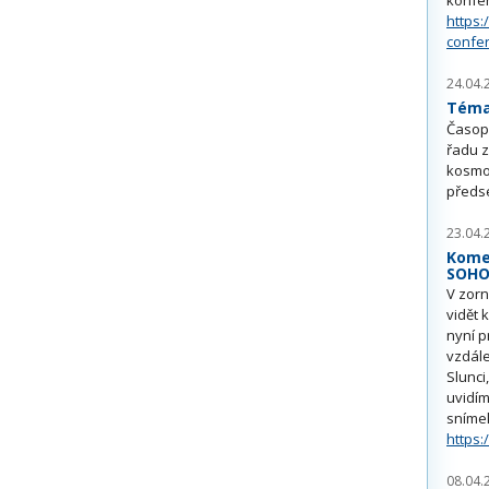
https:
confe
24.04.
Téma 
Časop
řadu z
kosmo
předs
23.04.
Kome
SOH
V zorn
vidět 
nyní p
vzdále
Slunci
uvidím
sníme
https:
08.04.