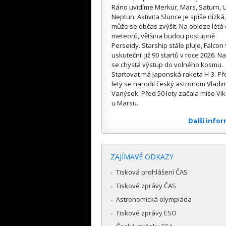
Ráno uvidíme Merkur, Mars, Saturn, U
Neptun. Aktivita Slunce je spíše nízká,
může se občas zvýšit. Na obloze létá
meteorů, většina budou postupně
Perseidy. Starship stále pluje, Falcon 
uskutečnil již 90 startů v roce 2026. Na
se chystá výstup do volného kosmu.
Startovat má japonská raketa H-3. Př
lety se narodil český astronom Vladim
Vanýsek. Před 50 lety začala mise Vik
u Marsu.
Další info
ZAJÍMAVÉ ODKAZY
Tisková prohlášení ČAS
Tiskové zprávy ČAS
Astronomická olympiáda
Tiskové zprávy ESO