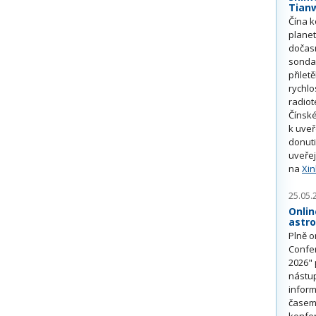
Tian
Čína k
plane
dočas
sonda
přilet
rychlo
radiot
Čínské
k uve
donuti
uveřej
na
Xi
25.05.
Onlin
astr
Plně o
Confe
2026" 
nástu
inform
časem 
konfe