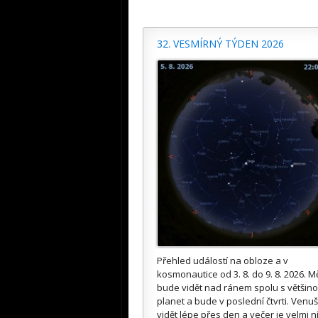
32. VESMÍRNÝ TÝDEN 2026
Přehled událostí na obloze a v
kosmonautice od 3. 8. do 9. 8. 2026. M
bude vidět nad ránem spolu s většin
planet a bude v poslední čtvrti. Venuš
vidět lépe přes den a večer je velmi n