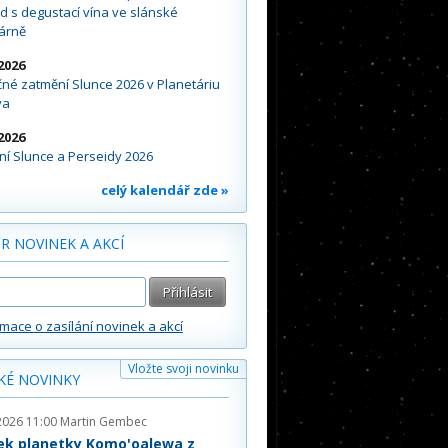
d s degustací vína ve slánské
árně
2026
né zatmění Slunce 2026 v Planetáriu
va
2026
í Slunce a Perseidy 2026
celý kalendář zde »
R NOVINEK A AKCÍ
rmace o zasílání novinek a akcí
Vložte svoji novinku
KÉ NOVINKY
2026 11:00
Martin Gembec
ek planetky Komo'oalewa z