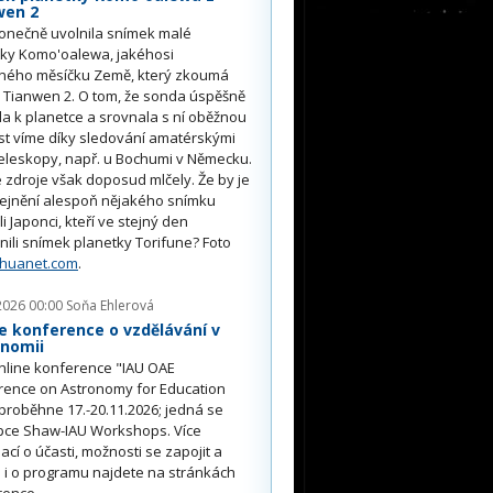
wen 2
onečně uvolnila snímek malé
tky Komo'oalewa, jakéhosi
ného měsíčku Země, který zkoumá
 Tianwen 2. O tom, že sonda úspěšně
ěla k planetce a srovnala s ní oběžnou
st víme díky sledování amatérskými
eleskopy, např. u Bochumi v Německu.
 zdroje však doposud mlčely. Že by je
řejnění alespoň nějakého snímku
li Japonci, kteří ve stejný den
nili snímek planetky Torifune? Foto
nhuanet.com
.
2026 00:00
Soňa Ehlerová
e konference o vzdělávání v
onomii
nline konference "IAU OAE
rence on Astronomy for Education
proběhne 17.-20.11.2026; jedná se
pce Shaw-IAU Workshops. Více
ací o účasti, možnosti se zapojit a
i o programu najdete na stránkách
rence