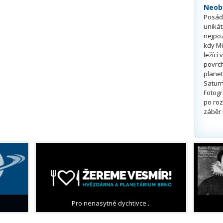
Neobv
Posádk
unikát
nejpoz
kdy Mě
ležící
povrch
planet
Saturn
Fotogr
po roz
záběr 
Pro nenasytné dychtivce...