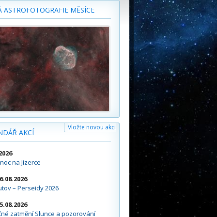
Á ASTROFOTOGRAFIE MĚSÍCE
Vložte novou akci
NDÁŘ AKCÍ
2026
noc na Jizerce
16.08.2026
tov – Perseidy 2026
15.08.2026
čné zatmění Slunce a pozorování