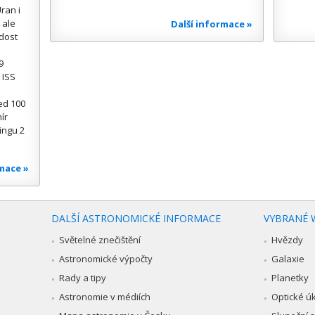
ran i
 ale
Další informace »
 dost
9
 ISS
ed 100
ír
ingu 2
rmace »
DALŠÍ ASTRONOMICKÉ INFORMACE
VYBRANÉ 
Světelné znečištění
Hvězdy
Astronomické výpočty
Galaxie
Rady a tipy
Planetky
Astronomie v médiích
Optické ú