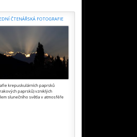
EDNÍ ČTENÁŘSKÁ FOTOGRAFIE
afie krepuskulárních paprsků
rakových paprsků) vzniklých
lem slunečního světla v atmosféře