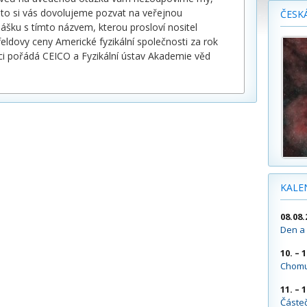
ato si vás dovolujeme pozvat na veřejnou
ČESK
ášku s tímto názvem, kterou prosloví nositel
nfeldovy ceny Americké fyzikální společnosti za rok
ci pořádá CEICO a Fyzikální ústav Akademie věd
KALE
08.08.
Den a 
10. – 
Chomu
11. – 
Částe