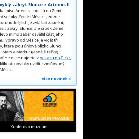
yklý zákryt Slunce z Artemis II
a mise Artemis II posílá na Zemi
ní snímky Země i Měsíce. Jeden z
oruhodnějších je zvláštní zatmění,
síc zakryl Slunce, ale srpek Země
 vlevo mimo záběr osvětlil část jeho
u. Vpravo od Měsíce je vidět tři
y, které jsou úhlově blízko Slunci.
, Mars a Merkur (jasnější tečky).
afie z mise najdete v
odkazu na Flickr
,
kliknutí novinky uvidíte zmiňovaný
Měsíce.
více novinek »
Keplerovo muzeum