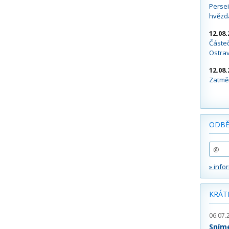
Persei
hvězd
12.08.
Částeč
Ostra
12.08.
Zatměn
ODBĚ
» info
KRÁT
06.07.
Sním