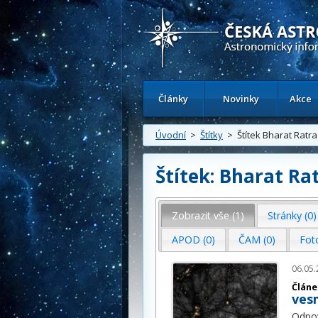
Česká astronomická společnost - Inform
Články
Novinky
Akce
Úvodní
>
Štítky
> Štítek Bharat Ratra
Štítek: Bharat Ra
Zobrazit vše (1)
Stránky (0)
APOD (0)
ČAM (0)
Fot
06.05.
Článe
vesm
Odpo