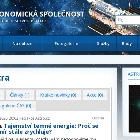
ační astronomický server
Na obloze
Fotogalerie
Služby
Rady
ASTR
tra
Články (1)
Krátké novinky (0)
Akce (0)
ogalerie ČAS (0)
2025 20:02
Redakce Astro.cz
Ostatní
Tajemství temné energie: Proč se
k
ír stále zrychluje?
věď na uvedenou otázku vám nezodpovíme my,