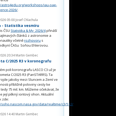
//astro4edu.org/workshops/iau-oae-
rence-2026/
.
2026 05:00
Josef Chlachula
- Statistika vesmíru
is ČSU
Statistika & My 2026/4
přináší
ajímavých článků z astronomie a
nautiky včetně
rozhovoru
s
edkyní ČASu Soňou Ehlerovou.
2026 20:34
Martin Gembec
ta C/2025 R3 v koronografu
O
ém poli koronografu LASCO C3 už je
kometa C/2025 R3 (PanSTARRS). Ta
rojde jakoby mezi Sluncem a Zemí ve
nosti přibližně poloviny cesty ke
, tedy 75 mil. km. Můžeme očekávat, že
e její pěkný iontový ohon. Aktuální
k zde:
//soho.nascom.nasa.gov/data/realtime/c3/512/
2026 14:40
Martin Gembec