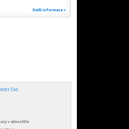
Další informace »
WEBY ČAS
kazy v atmosféře