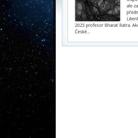
ale z
předn
Lilie
2025 profesor Bharat Ratra. Ak
České
...