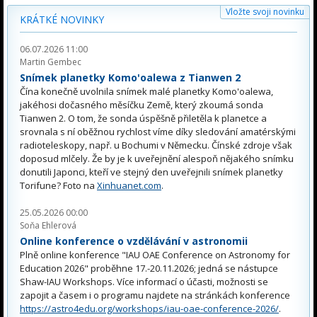
Vložte svoji novinku
KRÁTKÉ NOVINKY
06.07.2026 11:00
Martin Gembec
Snímek planetky Komo'oalewa z Tianwen 2
Čína konečně uvolnila snímek malé planetky Komo'oalewa,
jakéhosi dočasného měsíčku Země, který zkoumá sonda
Tianwen 2. O tom, že sonda úspěšně přiletěla k planetce a
srovnala s ní oběžnou rychlost víme díky sledování amatérskými
radioteleskopy, např. u Bochumi v Německu. Čínské zdroje však
doposud mlčely. Že by je k uveřejnění alespoň nějakého snímku
donutili Japonci, kteří ve stejný den uveřejnili snímek planetky
Torifune? Foto na
Xinhuanet.com
.
25.05.2026 00:00
Soňa Ehlerová
Online konference o vzdělávání v astronomii
Plně online konference "IAU OAE Conference on Astronomy for
Education 2026" proběhne 17.-20.11.2026; jedná se nástupce
Shaw-IAU Workshops. Více informací o účasti, možnosti se
zapojit a časem i o programu najdete na stránkách konference
https://astro4edu.org/workshops/iau-oae-conference-2026/
.