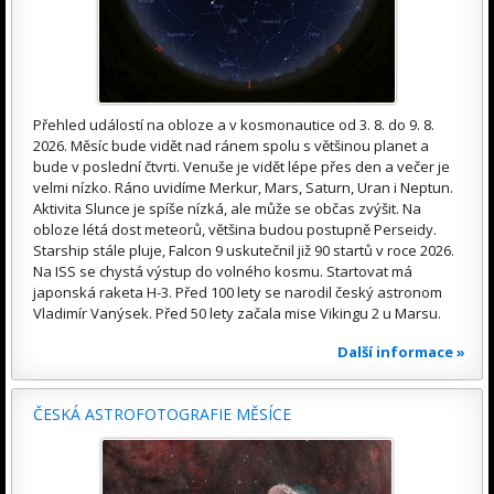
Přehled událostí na obloze a v kosmonautice od 3. 8. do 9. 8.
2026. Měsíc bude vidět nad ránem spolu s většinou planet a
bude v poslední čtvrti. Venuše je vidět lépe přes den a večer je
velmi nízko. Ráno uvidíme Merkur, Mars, Saturn, Uran i Neptun.
Aktivita Slunce je spíše nízká, ale může se občas zvýšit. Na
obloze létá dost meteorů, většina budou postupně Perseidy.
Starship stále pluje, Falcon 9 uskutečnil již 90 startů v roce 2026.
Na ISS se chystá výstup do volného kosmu. Startovat má
japonská raketa H-3. Před 100 lety se narodil český astronom
Vladimír Vanýsek. Před 50 lety začala mise Vikingu 2 u Marsu.
Další informace »
ČESKÁ ASTROFOTOGRAFIE MĚSÍCE