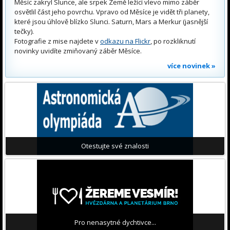
Měsíc zakryl Slunce, ale srpek Země ležící vlevo mimo záběr
osvětlil část jeho povrchu. Vpravo od Měsíce je vidět tři planety,
které jsou úhlově blízko Slunci. Saturn, Mars a Merkur (jasnější
tečky).
Fotografie z mise najdete v
odkazu na Flickr
, po rozkliknutí
novinky uvidíte zmiňovaný záběr Měsíce.
více novinek »
Otestujte své znalosti
Pro nenasytné dychtivce...