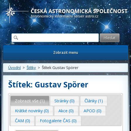
Česká astronomická společnost - Informační astronomický server
Zobrazit menu
Úvodní
>
Štítky
> Štítek Gustav Spörer
Štítek: Gustav Spörer
Zobrazit vše (1)
Stránky (0)
Články (1)
Krátké novinky (0)
Akce (0)
APOD (0)
ČAM (0)
Fotogalerie ČAS (0)