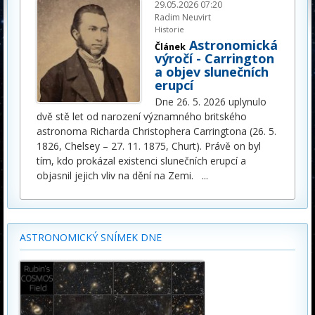
29.05.2026 07:20
Radim Neuvirt
Historie
Astronomická
Článek
výročí - Carrington
a objev slunečních
erupcí
Dne 26. 5. 2026 uplynulo
dvě stě let od narození významného britského
astronoma Richarda Christophera Carringtona (26. 5.
1826, Chelsey – 27. 11. 1875, Churt). Právě on byl
tím, kdo prokázal existenci slunečních erupcí a
objasnil jejich vliv na dění na Zemi.
...
ASTRONOMICKÝ SNÍMEK DNE