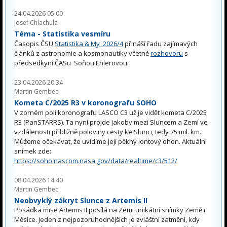
24.04.2026 05:00
Josef Chlachula
Téma - Statistika vesmíru
Časopis ČSU
Statistika & My 2026/4
přináší řadu zajímavých
článků z astronomie a kosmonautiky včetně
rozhovoru
s
předsedkyní ČASu Soňou Ehlerovou.
23.04.2026 20:34
Martin Gembec
Kometa C/2025 R3 v koronografu SOHO
V zorném poli koronografu LASCO C3 už je vidět kometa C/2025
R3 (PanSTARRS). Ta nyní projde jakoby mezi Sluncem a Zemí ve
vzdálenosti přibližně poloviny cesty ke Slunci, tedy 75 mil. km.
Můžeme očekávat, že uvidíme její pěkný iontový ohon. Aktuální
snímek zde:
https://soho.nascom.nasa.gov/data/realtime/c3/512/
08.04.2026 14:40
Martin Gembec
Neobvyklý zákryt Slunce z Artemis II
Posádka mise Artemis II posílá na Zemi unikátní snímky Země i
Měsíce. Jeden z nejpozoruhodnějších je zvláštní zatmění, kdy