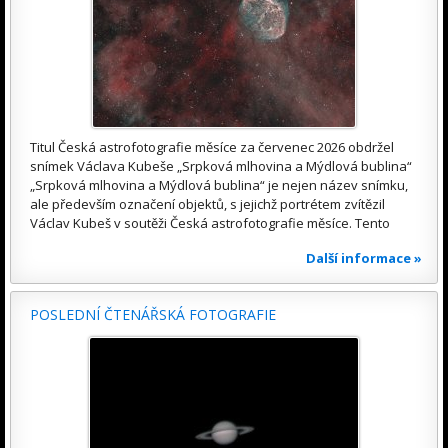
Titul Česká astrofotografie měsíce za červenec 2026 obdržel
snímek Václava Kubeše „Srpková mlhovina a Mýdlová bublina“
„Srpková mlhovina a Mýdlová bublina“ je nejen název snímku,
ale především označení objektů, s jejichž portrétem zvítězil
Václav Kubeš v soutěži Česká astrofotografie měsíce. Tento
Další informace »
POSLEDNÍ ČTENÁŘSKÁ FOTOGRAFIE