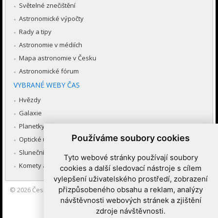
Světelné znečištění
Astronomické výpočty
Rady a tipy
Astronomie v médiích
Mapa astronomie v Česku
Astronomické fórum
VYBRANÉ WEBY ČAS
Hvězdy
Galaxie
Planetky
Používáme soubory cookies
Optické úkazy v atmosféře
Sluneční soustava
Tyto webové stránky používají soubory
Komety a meteory
cookies a další sledovací nástroje s cílem
vylepšení uživatelského prostředí, zobrazení
přizpůsobeného obsahu a reklam, analýzy
© 2026
Česká astronomická společnost
|
Hvězdárna a planetárium
Brno spolupracuje se serverem Astro.cz
návštěvnosti webových stránek a zjištění
zdroje návštěvnosti.