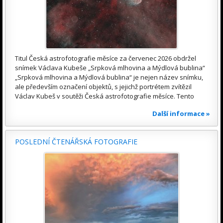
Titul Česká astrofotografie měsíce za červenec 2026 obdržel
snímek Václava Kubeše „Srpková mlhovina a Mýdlová bublina“
„Srpková mlhovina a Mýdlová bublina“ je nejen název snímku,
ale především označení objektů, s jejichž portrétem zvítězil
Václav Kubeš v soutěži Česká astrofotografie měsíce. Tento
Další informace »
POSLEDNÍ ČTENÁŘSKÁ FOTOGRAFIE