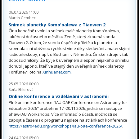
06.07.2026 11:00
Martin Gembec
Snímek planetky Komo'oalewa z Tianwen 2
Čína konečně uvolnila snímek malé planetky Komo'oalewa,
jakéhosi dočasného měsíčku Země, který zkoumá sonda
Tianwen 2. O tom, že sonda úspěšně přiletěla k planetce a
srovnala s ní oběžnou rychlost víme díky sledování amatérskými
radioteleskopy, např. u Bochumi v Německu. Čínské zdroje však
doposud mlčely. Že by je k uveřejnění alespoň nějakého snímku
donutili Japonci, kteří ve stejný den uveřejnili snímek planetky
Torifune? Foto na
Xinhuanet.com
.
25.05.2026 00:00
Soňa Ehlerová
Online konference o vzdělávání v astronomii
Plně online konference "IAU OAE Conference on Astronomy for
Education 2026" proběhne 17.-20.11.2026; jedná se nástupce
Shaw-IAU Workshops. Více informací o účasti, možnosti se
zapojit a časem i o programu najdete na stránkách konference
https://astro4edu.org/workshops/iau-oae-conference-2026/
.
24.04.2026 05:00