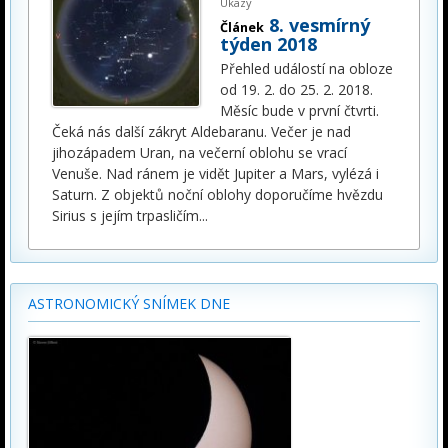
Úkazy
8. vesmírný
Článek
týden 2018
Přehled událostí na obloze
od 19. 2. do 25. 2. 2018.
Měsíc bude v první čtvrti.
Čeká nás další zákryt Aldebaranu. Večer je nad
jihozápadem Uran, na večerní oblohu se vrací
Venuše. Nad ránem je vidět Jupiter a Mars, vylézá i
Saturn. Z objektů noční oblohy doporučíme hvězdu
Sirius s jejím trpasličím
...
ASTRONOMICKÝ SNÍMEK DNE