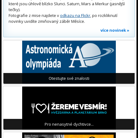
které jsou úhlově blízko Slunci. Saturn, Mars a Merkur (jasnější
tečky).
Fotografie z mise najdete v
odkazu na Flickr
, po rozkliknutí
novinky uvidíte zmiňovaný záběr Měsíce.
více novinek »
Otestujte své znalosti
Pro nenasytné dychtivce...