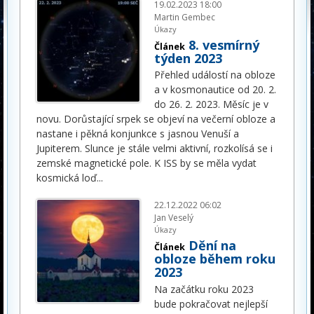
19.02.2023 18:00
Martin Gembec
Úkazy
8. vesmírný
Článek
týden 2023
Přehled událostí na obloze
a v kosmonautice od 20. 2.
do 26. 2. 2023. Měsíc je v
novu. Dorůstající srpek se objeví na večerní obloze a
nastane i pěkná konjunkce s jasnou Venuší a
Jupiterem. Slunce je stále velmi aktivní, rozkolísá se i
zemské magnetické pole. K ISS by se měla vydat
kosmická loď
...
22.12.2022 06:02
Jan Veselý
Úkazy
Dění na
Článek
obloze během roku
2023
Na začátku roku 2023
bude pokračovat nejlepší