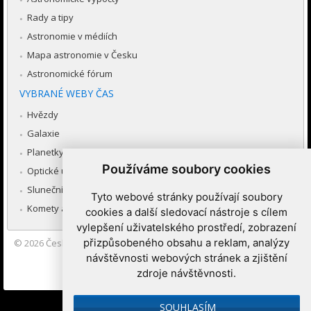
Rady a tipy
Astronomie v médiích
Mapa astronomie v Česku
Astronomické fórum
VYBRANÉ WEBY ČAS
Hvězdy
Galaxie
Planetky
Používáme soubory cookies
Optické úkazy v atmosféře
Sluneční soustava
Tyto webové stránky používají soubory
Komety a meteory
cookies a další sledovací nástroje s cílem
vylepšení uživatelského prostředí, zobrazení
přizpůsobeného obsahu a reklam, analýzy
© 2026
Česká astronomická společnost
|
Hvězdárna a planetárium
Brno spolupracuje se serverem Astro.cz
návštěvnosti webových stránek a zjištění
zdroje návštěvnosti.
Nastavení cookies
SOUHLASÍM