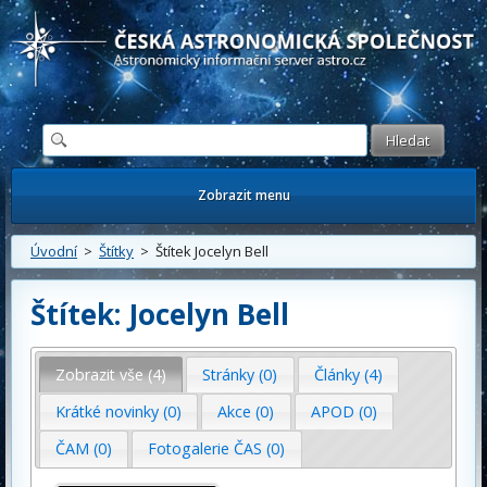
Česká astronomická společnost - Informační astronomický server
Zobrazit menu
Úvodní
>
Štítky
> Štítek Jocelyn Bell
Štítek: Jocelyn Bell
Zobrazit vše (4)
Stránky (0)
Články (4)
Krátké novinky (0)
Akce (0)
APOD (0)
ČAM (0)
Fotogalerie ČAS (0)