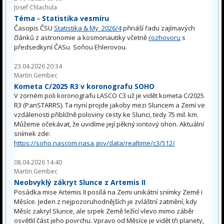
Josef Chlachula
Téma - Statistika vesmíru
Časopis ČSU
Statistika & My 2026/4
přináší řadu zajímavých
článků z astronomie a kosmonautiky včetně
rozhovoru
s
předsedkyní ČASu Soňou Ehlerovou.
23.04.2026 20:34
Martin Gembec
Kometa C/2025 R3 v koronografu SOHO
V zorném poli koronografu LASCO C3 už je vidět kometa C/2025
R3 (PanSTARRS). Ta nyní projde jakoby mezi Sluncem a Zemí ve
vzdálenosti přibližně poloviny cesty ke Slunci, tedy 75 mil. km.
Můžeme očekávat, že uvidíme její pěkný iontový ohon. Aktuální
snímek zde:
https://soho.nascom.nasa.gov/data/realtime/c3/512/
08.04.2026 14:40
Martin Gembec
Neobvyklý zákryt Slunce z Artemis II
Posádka mise Artemis II posílá na Zemi unikátní snímky Země i
Měsíce. Jeden z nejpozoruhodnějších je zvláštní zatmění, kdy
Měsíc zakryl Slunce, ale srpek Země ležící vlevo mimo záběr
osvětlil část jeho povrchu. Vpravo od Měsíce je vidět tři planety,