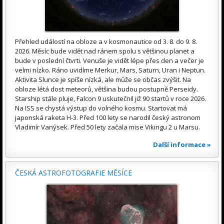
Přehled událostí na obloze a v kosmonautice od 3. 8. do 9. 8.
2026. Měsíc bude vidět nad ránem spolu s většinou planet a
bude v poslední čtvrti. Venuše je vidět lépe přes den a večer je
velmi nízko. Ráno uvidíme Merkur, Mars, Saturn, Uran i Neptun.
Aktivita Slunce je spíše nízká, ale může se občas zvýšit. Na
obloze létá dost meteorů, většina budou postupně Perseidy.
Starship stále pluje, Falcon 9 uskutečnil již 90 startů v roce 2026.
Na ISS se chystá výstup do volného kosmu. Startovat má
japonská raketa H-3. Před 100 lety se narodil český astronom
Vladimír Vanýsek. Před 50 lety začala mise Vikingu 2 u Marsu.
Další informace »
ČESKÁ ASTROFOTOGRAFIE MĚSÍCE