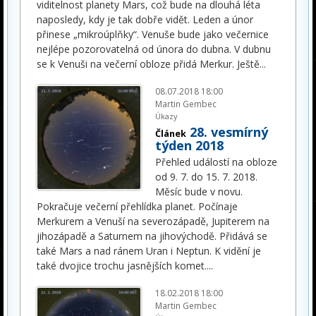
viditelnost planety Mars, což bude na dlouhá léta
naposledy, kdy je tak dobře vidět. Leden a únor
přinese „mikroúplňky“. Venuše bude jako večernice
nejlépe pozorovatelná od února do dubna. V dubnu
se k Venuši na večerní obloze přidá Merkur. Ještě
...
08.07.2018 18:00
Martin Gembec
Úkazy
28. vesmírný
Článek
týden 2018
Přehled událostí na obloze
od 9. 7. do 15. 7. 2018.
Měsíc bude v novu.
Pokračuje večerní přehlídka planet. Počínaje
Merkurem a Venuší na severozápadě, Jupiterem na
jihozápadě a Saturnem na jihovýchodě. Přidává se
také Mars a nad ránem Uran i Neptun. K vidění je
také dvojice trochu jasnějších komet.
...
18.02.2018 18:00
Martin Gembec