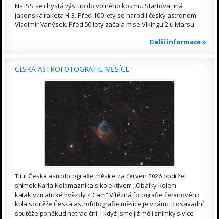
Na ISS se chystá výstup do volného kosmu. Startovat má
japonská raketa H-3. Před 100 lety se narodil český astronom
Vladimír Vanýsek. Před 50 lety začala mise Vikingu 2 u Marsu.
Další informace »
ČESKÁ ASTROFOTOGRAFIE MĚSÍCE
Titul Česká astrofotografie měsíce za červen 2026 obdržel
snímek Karla Kolomazníka s kolektivem „Obálky kolem
kataklyzmatické hvězdy Z Cam“ Vítězná fotografie červnového
kola soutěže Česká astrofotografie měsíce je v rámci dosavadní
soutěže poněkud netradiční. I když jsme již měli snímky s více