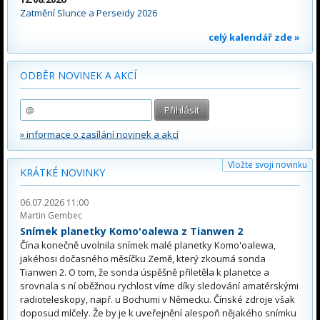
Zatmění Slunce a Perseidy 2026
celý kalendář zde »
ODBĚR NOVINEK A AKCÍ
» informace o zasílání novinek a akcí
Vložte svoji novinku
KRÁTKÉ NOVINKY
06.07.2026 11:00
Martin Gembec
Snímek planetky Komo'oalewa z Tianwen 2
Čína konečně uvolnila snímek malé planetky Komo'oalewa,
jakéhosi dočasného měsíčku Země, který zkoumá sonda
Tianwen 2. O tom, že sonda úspěšně přiletěla k planetce a
srovnala s ní oběžnou rychlost víme díky sledování amatérskými
radioteleskopy, např. u Bochumi v Německu. Čínské zdroje však
doposud mlčely. Že by je k uveřejnění alespoň nějakého snímku