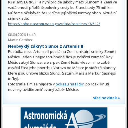
R3 (PanSTARRS). Ta nyní projde jakoby mezi Sluncem a Zemí ve
vzdálenosti přibližně poloviny cesty ke Slunci, tedy 75 mil. km.
Můžeme očekávat, že uvidíme její pěkný iontový ohon. Aktuální
snímek zde:
https://soho.nascom.nasa.gov/data/realtime/c3/512/
08.04.2026 14:40
Martin Gembec
Neobvyklý zákryt Slunce z Artemis II
Posádka mise Artemis II posílá na Zemi unikátní snímky Země i
Měsíce. Jeden z nejpozoruhodnějších je zvláštní zatmění, kdy
Měsíc zakryl Slunce, ale srpek Země ležící vlevo mimo záběr
osvětlil část jeho povrchu. Vpravo od Měsíce je vidět tři planety,
které jsou úhlově blízko Slunci. Saturn, Mars a Merkur (jasnější
tečky).
Fotografie z mise najdete v
odkazu na Flickr
, po rozkliknutí
novinky uvidíte zmiňovaný záběr Měsíce.
více novinek »