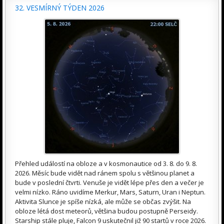
32. VESMÍRNÝ TÝDEN 2026
Přehled událostí na obloze a v kosmonautice od 3. 8. do 9. 8.
2026. Měsíc bude vidět nad ránem spolu s většinou planet a
bude v poslední čtvrti. Venuše je vidět lépe přes den a večer je
velmi nízko. Ráno uvidíme Merkur, Mars, Saturn, Uran i Neptun.
Aktivita Slunce je spíše nízká, ale může se občas zvýšit. Na
obloze létá dost meteorů, většina budou postupně Perseidy.
Starship stále pluje, Falcon 9 uskutečnil již 90 startů v roce 2026.