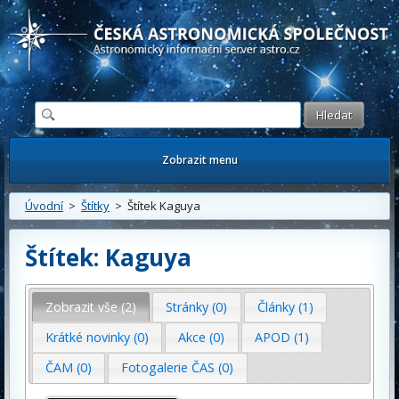
Česká astronomická společnost - Informační astronomický server
Zobrazit menu
Úvodní
>
Štítky
> Štítek Kaguya
Štítek: Kaguya
Zobrazit vše (2)
Stránky (0)
Články (1)
Krátké novinky (0)
Akce (0)
APOD (1)
ČAM (0)
Fotogalerie ČAS (0)