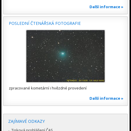
Další informace »
POSLEDNÍ ČTENÁŘSKÁ FOTOGRAFIE
zpracované kometární i hvězdné provedení
Další informace »
ZAJÍMAVÉ ODKAZY
Tisková prohlášení ČAS