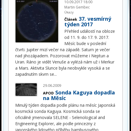
10.09.2017 18:00
Martin Gembec
Úkazy
37. vesmírný
Článek
týden 2017
Přehled událostí na obloze
od 11. 9. do 17. 9. 2017.
Měsíc bude v poslední
čtvrti. Jupiter mizí večer na západě. Saturn je večer
nad jihozápadem. Pozorovat můžeme i Neptun a
Uran. Ráno je vidět Venuše a vylézá nám už i Merkur
a Mars. Aktivita Slunce byla neobvykle vysoká a se
zapadnutím skvrn se
...
29.06.2009
Sonda Kaguya dopadla
APOD
na Měsíc
Minulý týden dopadla podle plánu na měsíc Japonská
kosmická sonda Kaguya. Kosmická sonda se
oficiálně jmenovala SELENE - Selenological and
Engineering Explorer, ale podle princezny z
japonského lidového příběhu bambusového