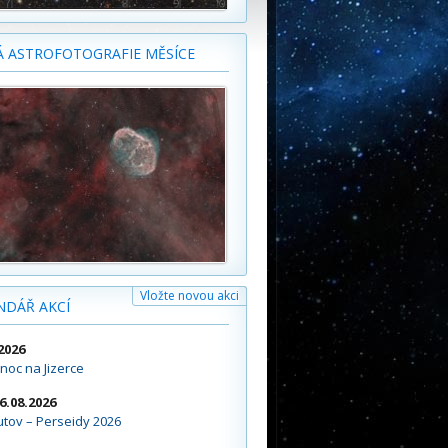
Á ASTROFOTOGRAFIE MĚSÍCE
Vložte novou akci
NDÁŘ AKCÍ
2026
noc na Jizerce
16.08.2026
tov – Perseidy 2026