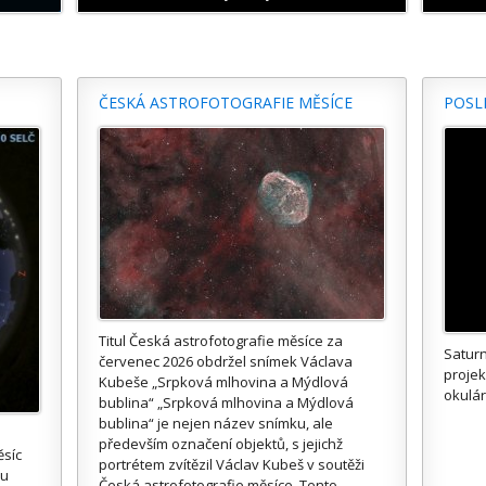
ČESKÁ ASTROFOTOGRAFIE MĚSÍCE
POSL
Titul Česká astrofotografie měsíce za
Saturn
červenec 2026 obdržel snímek Václava
proje
Kubeše „Srpková mlhovina a Mýdlová
okulár
bublina“ „Srpková mlhovina a Mýdlová
bublina“ je nejen název snímku, ale
především označení objektů, s jejichž
ěsíc
portrétem zvítězil Václav Kubeš v soutěži
ou
Česká astrofotografie měsíce. Tento