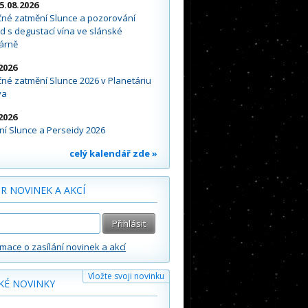
15.08.2026
čné zatmění Slunce a pozorování
d s degustací vína ve slánské
árně
2026
né zatmění Slunce 2026 v Planetáriu
va
2026
í Slunce a Perseidy 2026
celý kalendář zde »
R NOVINEK A AKCÍ
rmace o zasílání novinek a akcí
Vložte svoji novinku
KÉ NOVINKY