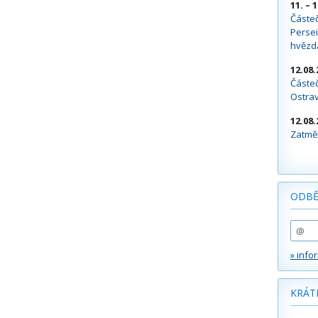
11. – 
Částe
Persei
hvězd
12.08.
Částeč
Ostra
12.08.
Zatměn
ODBĚ
» info
KRÁT