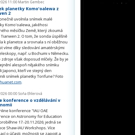
2026 11:00
Martin Gembec
ek planetky Komo'oalewa z
wen 2
onečně uvolnila snímek malé
tky Komo'oalewa, jakéhosi
ného měsíčku Země, který zkoumá
 Tianwen 2. O tom, že sonda úspěšně
ěla k planetce a srovnala s ní oběžnou
st víme díky sledování amatérskými
eleskopy, např. u Bochumi v Německu.
 zdroje však doposud mlčely. Že by je
řejnění alespoň nějakého snímku
li Japonci, kteří ve stejný den
nili snímek planetky Torifune? Foto
nhuanet.com
.
2026 00:00
Soňa Ehlerová
e konference o vzdělávání v
onomii
nline konference "IAU OAE
rence on Astronomy for Education
proběhne 17.-20.11.2026; jedná se
pce Shaw-IAU Workshops. Více
ací o účasti, možnosti se zapojit a