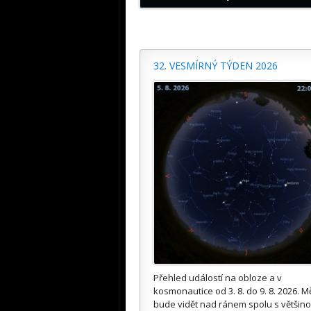
32. VESMÍRNÝ TÝDEN 2026
Přehled událostí na obloze a v
kosmonautice od 3. 8. do 9. 8. 2026. M
bude vidět nad ránem spolu s většin