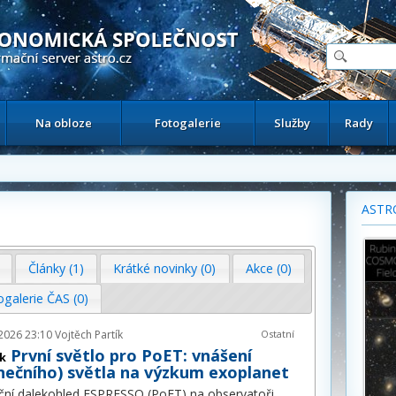
ační astronomický server
Na obloze
Fotogalerie
Služby
Rady
ASTR
Články (1)
Krátké novinky (0)
Akce (0)
ogalerie ČAS (0)
2026 23:10
Vojtěch Partík
Ostatní
První světlo pro PoET: vnášení
k
unečního) světla na výzkum exoplanet
ční dalekohled ESPRESSO (PoET) na observatoři