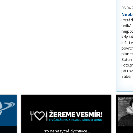
08.04.
Neobv
Posádk
unikát
nejpoz
kdy Mě
ležící
povrch
planet
Saturn
Fotogr
po roz
záběr 
Pro nenasytné dychtivce...