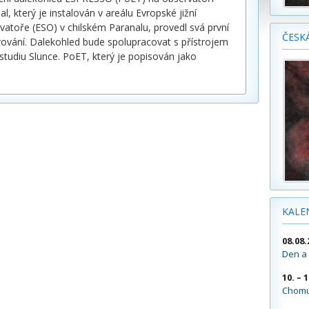
al, který je instalován v areálu Evropské jižní
vatoře (ESO) v chilském Paranalu, provedl svá první
ČESK
ování. Dalekohled bude spolupracovat s přístrojem
diu Slunce. PoET, který je popisován jako
KALE
08.08.
Den a 
10. – 
Chomu