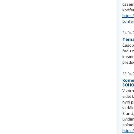
časem 
konfe
https:
confe
24.04.
Téma 
Časop
řadu z
kosmo
předs
23.04.
Kome
SOH
V zorn
vidět 
nyní p
vzdále
Slunci
uvidím
sníme
https: