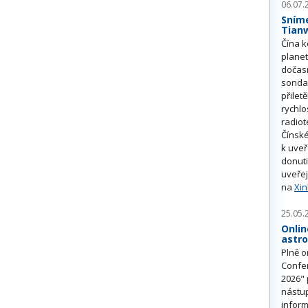
06.07.
Sním
Tian
Čína k
plane
dočas
sonda
přilet
rychlo
radiot
Čínské
k uve
donuti
uveřej
na
Xi
25.05.
Onlin
astr
Plně o
Confe
2026" 
nástu
inform