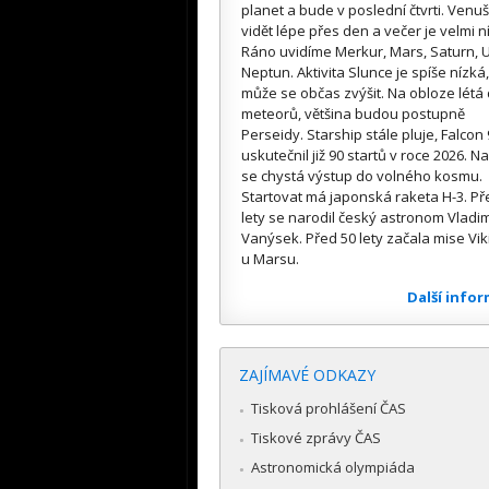
planet a bude v poslední čtvrti. Venuš
vidět lépe přes den a večer je velmi n
Ráno uvidíme Merkur, Mars, Saturn, U
Neptun. Aktivita Slunce je spíše nízká,
může se občas zvýšit. Na obloze létá
meteorů, většina budou postupně
Perseidy. Starship stále pluje, Falcon 
uskutečnil již 90 startů v roce 2026. Na
se chystá výstup do volného kosmu.
Startovat má japonská raketa H-3. Př
lety se narodil český astronom Vladim
Vanýsek. Před 50 lety začala mise Vik
u Marsu.
Další info
ZAJÍMAVÉ ODKAZY
Tisková prohlášení ČAS
Tiskové zprávy ČAS
Astronomická olympiáda