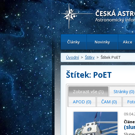
Česká astronomická společnost - Inform
Články
Novinky
Akce
Úvodní
>
Štítky
> Štítek PoET
Štítek: PoET
Zobrazit vše (1)
Stránky (0)
APOD (0)
ČAM (0)
Fot
09.04.
Článe
(sl
Slune