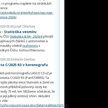
i o programu najdete na stránkách
rence
//astro4edu.org/workshops/iau-oae-
rence-2026/
.
2026 05:00
Josef Chlachula
- Statistika vesmíru
is ČSU
Statistika & My 2026/4
přináší
ajímavých článků z astronomie a
nautiky včetně
rozhovoru
s
edkyní ČASu Soňou Ehlerovou.
2026 20:34
Martin Gembec
ta C/2025 R3 v koronografu
O
ém poli koronografu LASCO C3 už je
kometa C/2025 R3 (PanSTARRS). Ta
rojde jakoby mezi Sluncem a Zemí ve
nosti přibližně poloviny cesty ke
, tedy 75 mil. km. Můžeme očekávat, že
e její pěkný iontový ohon. Aktuální
k zde:
//soho.nascom.nasa.gov/data/realtime/c3/512/