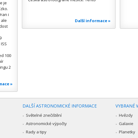
e je
ízko.
ran i
 ale
Další informace »
 dost
9
 ISS
ed 100
ír
ingu 2
rmace »
DALŠÍ ASTRONOMICKÉ INFORMACE
VYBRANÉ 
Světelné znečištění
Hvězdy
Astronomické výpočty
Galaxie
Rady a tipy
Planetky