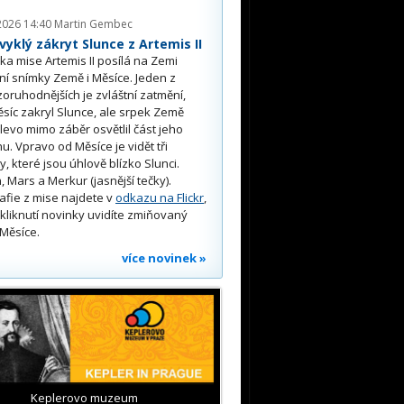
2026 14:40
Martin Gembec
yklý zákryt Slunce z Artemis II
a mise Artemis II posílá na Zemi
ní snímky Země i Měsíce. Jeden z
oruhodnějších je zvláštní zatmění,
síc zakryl Slunce, ale srpek Země
 vlevo mimo záběr osvětlil část jeho
u. Vpravo od Měsíce je vidět tři
y, které jsou úhlově blízko Slunci.
, Mars a Merkur (jasnější tečky).
afie z mise najdete v
odkazu na Flickr
,
kliknutí novinky uvidíte zmiňovaný
Měsíce.
více novinek »
Keplerovo muzeum