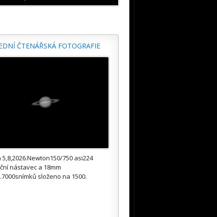
EDNÍ ČTENÁŘSKÁ FOTOGRAFIE
 5,8,2026.Newton150/750 asi224
kční nástavec a 18mm
.7000snímků složeno na 1500.