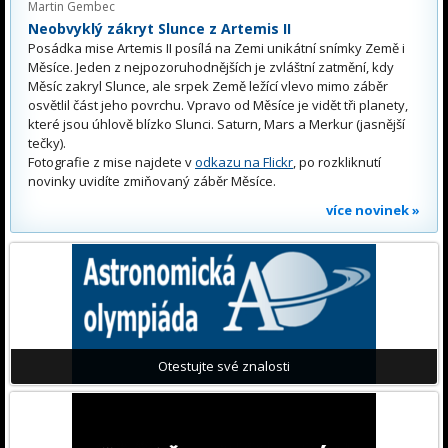
Martin Gembec
Neobvyklý zákryt Slunce z Artemis II
Posádka mise Artemis II posílá na Zemi unikátní snímky Země i
Měsíce. Jeden z nejpozoruhodnějších je zvláštní zatmění, kdy
Měsíc zakryl Slunce, ale srpek Země ležící vlevo mimo záběr
osvětlil část jeho povrchu. Vpravo od Měsíce je vidět tři planety,
které jsou úhlově blízko Slunci. Saturn, Mars a Merkur (jasnější
tečky).
Fotografie z mise najdete v
odkazu na Flickr
, po rozkliknutí
novinky uvidíte zmiňovaný záběr Měsíce.
více novinek »
Otestujte své znalosti