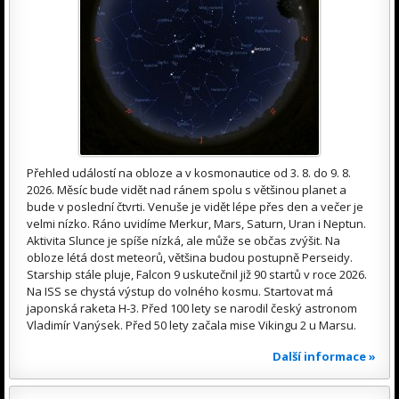
Přehled událostí na obloze a v kosmonautice od 3. 8. do 9. 8.
2026. Měsíc bude vidět nad ránem spolu s většinou planet a
bude v poslední čtvrti. Venuše je vidět lépe přes den a večer je
velmi nízko. Ráno uvidíme Merkur, Mars, Saturn, Uran i Neptun.
Aktivita Slunce je spíše nízká, ale může se občas zvýšit. Na
obloze létá dost meteorů, většina budou postupně Perseidy.
Starship stále pluje, Falcon 9 uskutečnil již 90 startů v roce 2026.
Na ISS se chystá výstup do volného kosmu. Startovat má
japonská raketa H-3. Před 100 lety se narodil český astronom
Vladimír Vanýsek. Před 50 lety začala mise Vikingu 2 u Marsu.
Další informace »