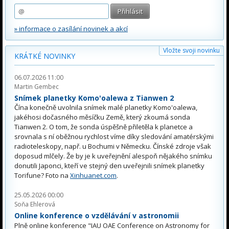
» informace o zasílání novinek a akcí
Vložte svoji novinku
KRÁTKÉ NOVINKY
06.07.2026 11:00
Martin Gembec
Snímek planetky Komo'oalewa z Tianwen 2
Čína konečně uvolnila snímek malé planetky Komo'oalewa,
jakéhosi dočasného měsíčku Země, který zkoumá sonda
Tianwen 2. O tom, že sonda úspěšně přiletěla k planetce a
srovnala s ní oběžnou rychlost víme díky sledování amatérskými
radioteleskopy, např. u Bochumi v Německu. Čínské zdroje však
doposud mlčely. Že by je k uveřejnění alespoň nějakého snímku
donutili Japonci, kteří ve stejný den uveřejnili snímek planetky
Torifune? Foto na
Xinhuanet.com
.
25.05.2026 00:00
Soňa Ehlerová
Online konference o vzdělávání v astronomii
Plně online konference "IAU OAE Conference on Astronomy for