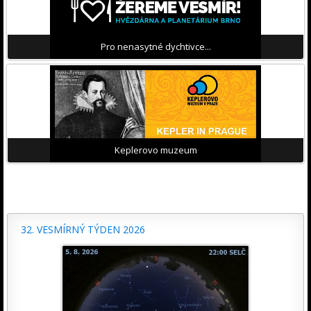
Pro nenasytné dychtivce...
Keplerovo muzeum
32. VESMÍRNÝ TÝDEN 2026