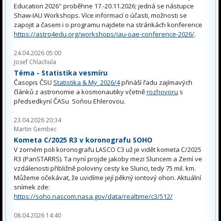
Education 2026" proběhne 17.-20.11.2026; jedná se nástupce
Shaw-IAU Workshops. Více informací o účasti, možnosti se
zapojit a časem i o programu najdete na stránkách konference
https://astro4edu.org/workshops/iau-oae-conference-2026/
.
24.04.2026 05:00
Josef Chlachula
Téma - Statistika vesmíru
Časopis ČSU
Statistika & My 2026/4
přináší řadu zajímavých
článků z astronomie a kosmonautiky včetně
rozhovoru
s
předsedkyní ČASu Soňou Ehlerovou.
23.04.2026 20:34
Martin Gembec
Kometa C/2025 R3 v koronografu SOHO
V zorném poli koronografu LASCO C3 už je vidět kometa C/2025
R3 (PanSTARRS). Ta nyní projde jakoby mezi Sluncem a Zemí ve
vzdálenosti přibližně poloviny cesty ke Slunci, tedy 75 mil. km.
Můžeme očekávat, že uvidíme její pěkný iontový ohon. Aktuální
snímek zde:
https://soho.nascom.nasa.gov/data/realtime/c3/512/
08.04.2026 14:40