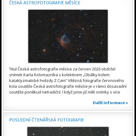
ČESKÁ ASTROFOTOGRAFIE MĚSÍCE
Titul Česká astrofotografie měsíce za červen 2026 obdržel
snímek Karla Kolomazníka s kolektivem „Obálky kolem
kataklyzmatické hvězdy Z Cam“ Vítězná fotografie červnového
kola soutěže Česká astrofotografie měsíce je v rámci dosavadní
soutěže poněkud netradiční. I když jsme již měli snímky s více
Další informace »
POSLEDNÍ ČTENÁŘSKÁ FOTOGRAFIE