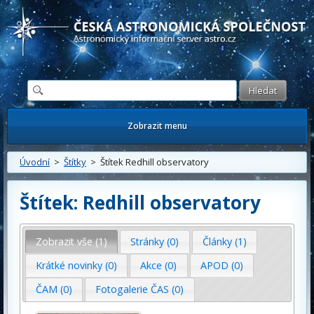
Česká astronomická společnost - Informační astronomický server
Zobrazit menu
Úvodní
>
Štítky
> Štítek Redhill observatory
Štítek: Redhill observatory
Zobrazit vše (1)
Stránky (0)
Články (1)
Krátké novinky (0)
Akce (0)
APOD (0)
ČAM (0)
Fotogalerie ČAS (0)