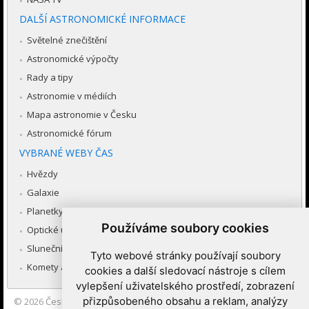
DALŠÍ ASTRONOMICKÉ INFORMACE
Světelné znečištění
Astronomické výpočty
Rady a tipy
Astronomie v médiích
Mapa astronomie v Česku
Astronomické fórum
VYBRANÉ WEBY ČAS
Hvězdy
Galaxie
Planetky
Používáme soubory cookies
Optické úkazy v atmosféře
Sluneční soustava
Tyto webové stránky používají soubory
Komety a meteory
cookies a další sledovací nástroje s cílem
vylepšení uživatelského prostředí, zobrazení
přizpůsobeného obsahu a reklam, analýzy
© 2026
Česká astronomická společnost
|
Hvězdárna a planetárium