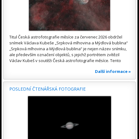
Titul Česká astrofotografie měsíce za červenec 2026 obdržel
snímek Václava Kubeše „Srpková mlhovina a Mýdlová bublina“
„Srpková mlhovina a Mýdlová bublina“ je nejen název snímku,
ale především označení objektů, s jejichž portrétem zvítězil
Václav Kubeš v soutěži Česká astrofotografie měsíce. Tento
Další informace »
POSLEDNÍ ČTENÁŘSKÁ FOTOGRAFIE