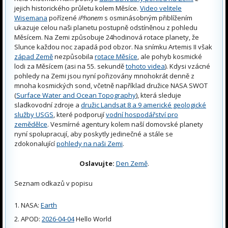
jejich historického průletu kolem Měsíce.
Video velitele
Wisemana
pořízené
iPhonem
s osminásobným přiblížením
ukazuje celou naši planetu postupně odstíněnou z pohledu
Měsícem. Na Zemi způsobuje 24hodinová rotace planety, že
Slunce každou noc zapadá pod obzor. Na snímku Artemis II však
západ Země
nezpůsobila
rotace Měsíce
, ale pohyb kosmické
lodi za Měsícem (asi na 55. sekundě
tohoto videa
). Kdysi vzácné
pohledy na Zemi jsou nyní pořizovány mnohokrát denně z
mnoha kosmických sond, včetně například družice NASA SWOT
(
Surface Water and Ocean Topography
), která sleduje
sladkovodní zdroje a
družic Landsat 8 a 9 americké geologické
služby USGS
, které podporují
vodní hospodářství pro
zemědělce
. Vesmírné agentury kolem naší domovské planety
nyní spolupracují, aby poskytly jedinečné a stále se
zdokonalující
pohledy na naši Zemi
.
Oslavujte:
Den Země
.
Seznam odkazů v popisu
NASA:
Earth
APOD:
2026-04-04
Hello World