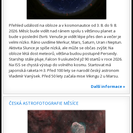
Přehled událostí na obloze a v kosmonautice od 3. 8. do 9. 8.
2026. Měsíc bude vidět nad ránem spolu s většinou planet a
bude v poslední čtvrti. Venuše je vidět lépe přes den a večer je
velmi nízko. Ráno uvidíme Merkur, Mars, Saturn, Uran i Neptun.
Aktivita Slunce je spíše nízká, ale může se občas zvýšit. Na
obloze létá dost meteorů, většina budou postupně Perseidy.
Starship stále pluje, Falcon 9 uskutečnil již 90 startů v roce 2026.
Na ISS se chystá výstup do volného kosmu. Startovat má
japonská raketa H-3. Před 100 lety se narodil český astronom
Vladimír Vanýsek. Před 50 lety začala mise Vikingu 2 u Marsu.
Další informace »
ČESKÁ ASTROFOTOGRAFIE MĚSÍCE