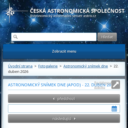
Česká astronomická společnost - Informační astronomický server
Zobrazit menu
Úvodní strana
>
Fotogalerie
>
Astronomický snímek dne
> 22.
duben 2026
Roztáhnout
ASTRONOMICKÝ SNÍMEK DNE (APOD) - 22. DUBEN 2026
stránku
předchozí
následující