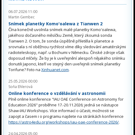
06.07.2026 11:00
Martin Gembec
Snímek planetky Komo'oalewa z Tianwen 2
Čína konečně uvolnila snímek malé planetky Komo'oalewa,
jakéhosi dočasného měsíčku Země, který zkoumá sonda
Tianwen 2. O tom, že sonda úspěšně přiletěla k planetce a
srovnala s ní oběžnou rychlost víme díky sledování amatérskými
radioteleskopy, např. u Bochumi v Německu. Čínské zdroje však
doposud mlčely. Že by je k uveřejnění alespoň nějakého snímku
donutili Japonci, kteří ve stejný den uveřejnili snímek planetky
Torifune? Foto na
Xinhuanet.com
.
25.05.2026 00:00
Soňa Ehlerová
Online konference o vzdělávání v astronomii
Plně online konference "IAU OAE Conference on Astronomy for
Education 2026" proběhne 17.-20.11.2026; jedná se nástupce
Shaw-IAU Workshops. Více informací o účasti, možnosti se
zapojit a časem i o programu najdete na stránkách konference
https://astro4edu.org/workshops/iau-oae-conference-2026/
.
24.04.2026 05:00