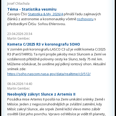
Josef Chlachula
Téma - Statistika vesmíru
Časopis ČSU
Statistika & My 2026/4
přináší řadu zajímavých
článků z astronomie a kosmonautiky včetně
rozhovoru
s
předsedkyní ČASu Soňou Ehlerovou.
23.04.2026 20:34
Martin Gembec
Kometa C/2025 R3 v koronografu SOHO
V zorném poli koronografu LASCO C3 už je vidět kometa C/2025
R3 (PanSTARRS). Ta nyní projde jakoby mezi Sluncem a Zemí ve
vzdálenosti přibližně poloviny cesty ke Slunci, tedy 75 mil. km.
Můžeme očekávat, že uvidíme její pěkný iontový ohon. Aktuální
snímek zde:
https://soho.nascom.nasa.gov/data/realtime/c3/512/
08.04.2026 14:40
Martin Gembec
Neobvyklý zákryt Slunce z Artemis II
Posádka mise Artemis II posílá na Zemi unikátní snímky Země i
Měsíce. Jeden z nejpozoruhodnějších je zvláštní zatmění, kdy
Měsíc zakryl Slunce, ale srpek Země ležící vlevo mimo záběr
osvětlil část jeho povrchu. Vpravo od Měsíce je vidět tři planety,