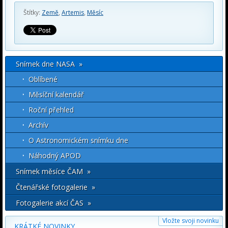
Štítky:
Země
,
Artemis
,
Měsíc
Snímek dne NASA »
Oblíbené
Měsíční kalendář
Roční přehled
Archív
O Astronomickém snímku dne
Náhodný APOD
Snímek měsíce ČAM »
Čtenářské fotogalerie »
Fotogalerie akcí ČAS »
Vložte svoji novinku
KRÁTKÉ NOVINKY