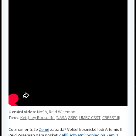
Uznání videa:
NASA, Reid Wiseman
Text:
Keighley Rockcliffe
(
NASA
GSFC
,
UMBC CSST
,
CRESST II
)
Co znamená, že
Země
zapadá? Velitel kosmické lodi Artemis II
Reid Wiseman nám poskytl
další úchvatný pohled na Zemi
z