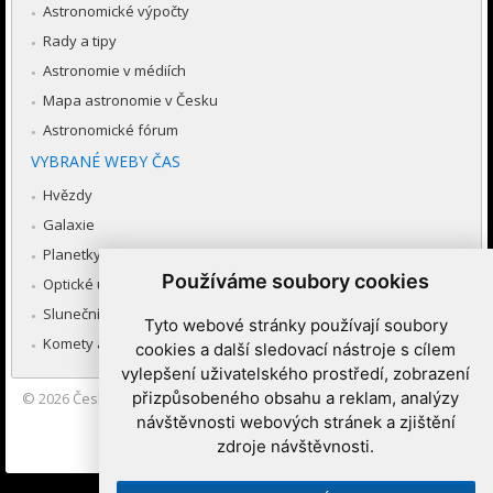
Astronomické výpočty
Rady a tipy
Astronomie v médiích
Mapa astronomie v Česku
Astronomické fórum
VYBRANÉ WEBY ČAS
Hvězdy
Galaxie
Planetky
Používáme soubory cookies
Optické úkazy v atmosféře
Sluneční soustava
Tyto webové stránky používají soubory
Komety a meteory
cookies a další sledovací nástroje s cílem
vylepšení uživatelského prostředí, zobrazení
přizpůsobeného obsahu a reklam, analýzy
© 2026
Česká astronomická společnost
|
Hvězdárna a planetárium
Brno spolupracuje se serverem Astro.cz
návštěvnosti webových stránek a zjištění
zdroje návštěvnosti.
Nastavení cookies