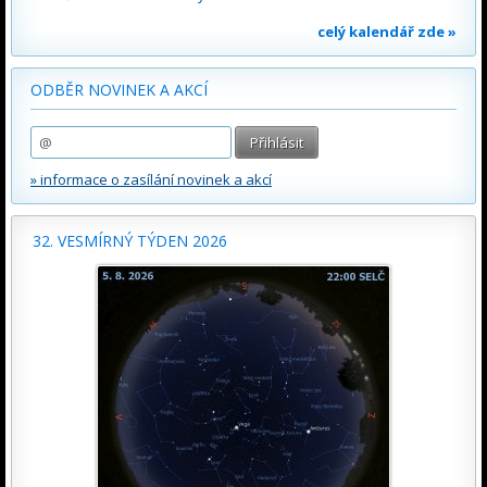
celý kalendář zde »
ODBĚR NOVINEK A AKCÍ
» informace o zasílání novinek a akcí
32. VESMÍRNÝ TÝDEN 2026