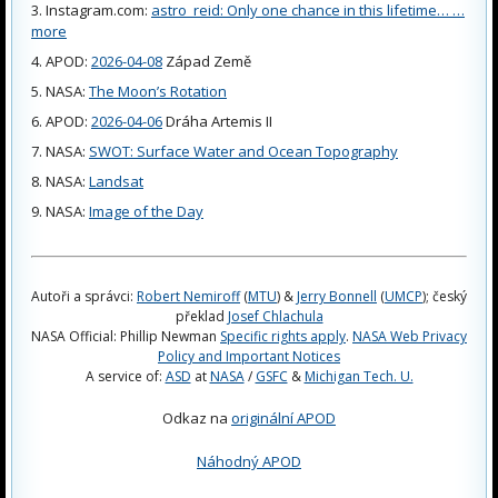
Instagram.com:
astro_reid: Only one chance in this lifetime… …
more
APOD:
2026-04-08
Západ Země
NASA:
The Moon’s Rotation
APOD:
2026-04-06
Dráha Artemis II
NASA:
SWOT: Surface Water and Ocean Topography
NASA:
Landsat
NASA:
Image of the Day
Autoři a správci:
Robert Nemiroff
(
MTU
) &
Jerry Bonnell
(
UMCP
); český
překlad
Josef Chlachula
NASA Official: Phillip Newman
Specific rights apply
.
NASA Web Privacy
Policy and Important Notices
A service of:
ASD
at
NASA
/
GSFC
&
Michigan Tech. U.
Odkaz na
originální APOD
Náhodný APOD