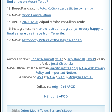
find snow on Mount Teide?
BoredPanda.com:
Foto: Kočička za deštivým oknem :-)
NASA:
Orion Constellation
APOD:
2023-12-03
Západ Měsíce za vulkán Teide
Instagram.com:
krakow_astrophotography: I’m very happy to
finally share this image from Tenerife...
NASA:
Astronomy Picture of the Day Calendar?
Autoři a správci:
Robert Nemiroff
(
MTU
) &
Jerry Bonnell
(
UMCP
); český
překlad
Josef Chlachula
NASA Official: Phillip Newman
Specific rights apply
.
NASA Web Privacy
Policy and Important Notices
A service of:
ASD
at
NASA
/
GSFC
&
Michigan Tech. U.
Odkaz na
originální APOD
Náhodný APOD
Štítky:
Orion
,
Mount Teide
,
Barnard's Loop