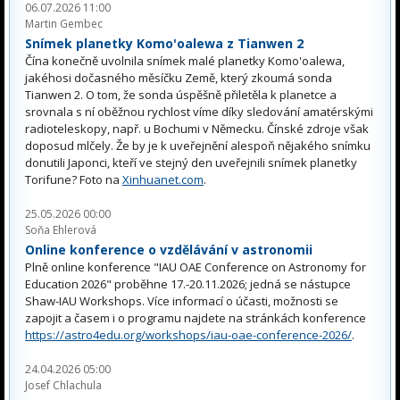
06.07.2026 11:00
Martin Gembec
Snímek planetky Komo'oalewa z Tianwen 2
Čína konečně uvolnila snímek malé planetky Komo'oalewa,
jakéhosi dočasného měsíčku Země, který zkoumá sonda
Tianwen 2. O tom, že sonda úspěšně přiletěla k planetce a
srovnala s ní oběžnou rychlost víme díky sledování amatérskými
radioteleskopy, např. u Bochumi v Německu. Čínské zdroje však
doposud mlčely. Že by je k uveřejnění alespoň nějakého snímku
donutili Japonci, kteří ve stejný den uveřejnili snímek planetky
Torifune? Foto na
Xinhuanet.com
.
25.05.2026 00:00
Soňa Ehlerová
Online konference o vzdělávání v astronomii
Plně online konference "IAU OAE Conference on Astronomy for
Education 2026" proběhne 17.-20.11.2026; jedná se nástupce
Shaw-IAU Workshops. Více informací o účasti, možnosti se
zapojit a časem i o programu najdete na stránkách konference
https://astro4edu.org/workshops/iau-oae-conference-2026/
.
24.04.2026 05:00
Josef Chlachula