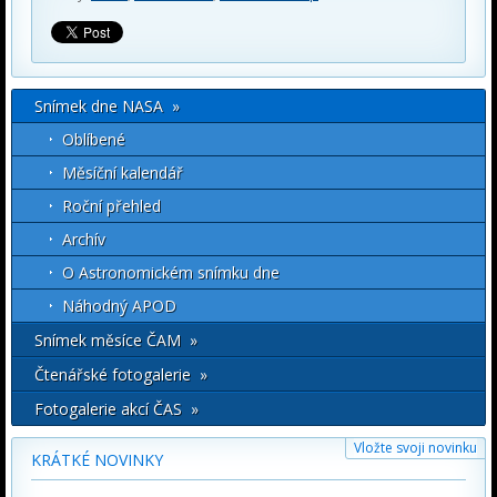
Snímek dne NASA »
Oblíbené
Měsíční kalendář
Roční přehled
Archív
O Astronomickém snímku dne
Náhodný APOD
Snímek měsíce ČAM »
Čtenářské fotogalerie »
Fotogalerie akcí ČAS »
Vložte svoji novinku
KRÁTKÉ NOVINKY