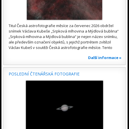
Titul Česká astrofotografie měsíce za červenec 2026 obdržel
snímek Václava Kubeše „Srpková mlhovina a Mýdlová bublina“
„Srpková mlhovina a Mýdlová bublina“ je nejen název snímku,
ale především označení objektů, s jejichž portrétem zvítězil
Václav Kubeš v soutěži Česká astrofotografie měsíce. Tento
Další informace »
POSLEDNÍ ČTENÁŘSKÁ FOTOGRAFIE