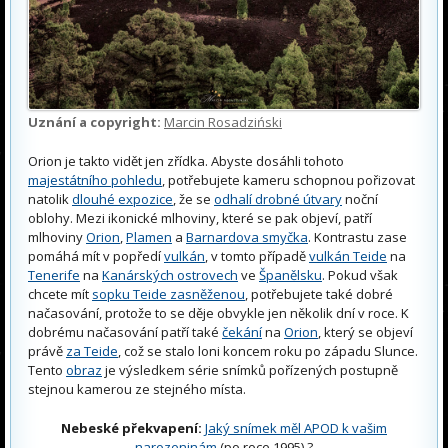
Uznání a copyright:
Marcin Rosadziński
Orion je takto vidět jen zřídka. Abyste dosáhli tohoto
majestátního pohledu
, potřebujete kameru schopnou pořizovat
natolik
dlouhé expozice
, že se
odhalí drobné útvary
noční
oblohy. Mezi ikonické mlhoviny, které se pak objeví, patří
mlhoviny
Orion
,
Plamen
a
Barnardova smyčka
. Kontrastu zase
pomáhá mít v popředí
vulkán
, v tomto případě
vulkán Teide
na
Tenerife
na
Kanárských ostrovech
ve
Španělsku
. Pokud však
chcete mít
sopku Teide zasněženou
, potřebujete také dobré
načasování, protože to se děje obvykle jen několik dní v roce. K
dobrému načasování patří také
čekání
na
Orion
, který se objeví
právě
za Teide
, což se stalo loni koncem roku po západu Slunce.
Tento
obraz
je výsledkem série snímků pořízených postupně
stejnou kamerou ze stejného místa.
Nebeské překvapení:
Jaký snímek měl APOD k vašim
narozeninám
(po roce 1995) ?