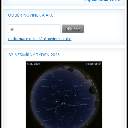
ODBĚR NOVINEK A AKCÍ
» informace o zasílání novinek a akcí
32. VESMÍRNÝ TÝDEN 2026