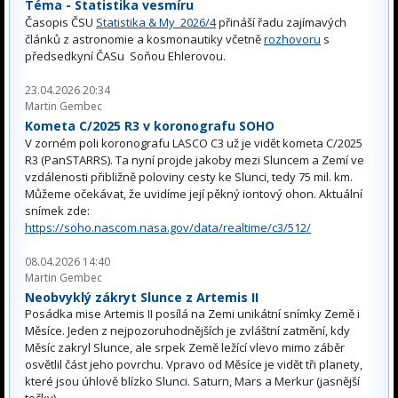
Téma - Statistika vesmíru
Časopis ČSU
Statistika & My 2026/4
přináší řadu zajímavých
článků z astronomie a kosmonautiky včetně
rozhovoru
s
předsedkyní ČASu Soňou Ehlerovou.
23.04.2026 20:34
Martin Gembec
Kometa C/2025 R3 v koronografu SOHO
V zorném poli koronografu LASCO C3 už je vidět kometa C/2025
R3 (PanSTARRS). Ta nyní projde jakoby mezi Sluncem a Zemí ve
vzdálenosti přibližně poloviny cesty ke Slunci, tedy 75 mil. km.
Můžeme očekávat, že uvidíme její pěkný iontový ohon. Aktuální
snímek zde:
https://soho.nascom.nasa.gov/data/realtime/c3/512/
08.04.2026 14:40
Martin Gembec
Neobvyklý zákryt Slunce z Artemis II
Posádka mise Artemis II posílá na Zemi unikátní snímky Země i
Měsíce. Jeden z nejpozoruhodnějších je zvláštní zatmění, kdy
Měsíc zakryl Slunce, ale srpek Země ležící vlevo mimo záběr
osvětlil část jeho povrchu. Vpravo od Měsíce je vidět tři planety,
které jsou úhlově blízko Slunci. Saturn, Mars a Merkur (jasnější