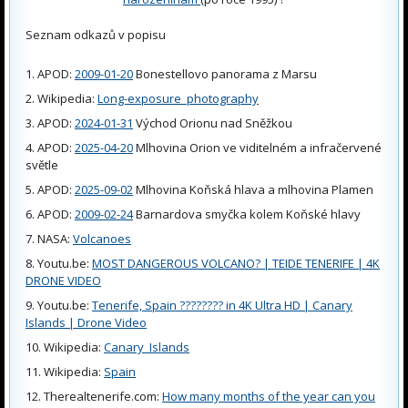
Seznam odkazů v popisu
APOD:
2009-01-20
Bonestellovo panorama z Marsu
Wikipedia:
Long-exposure_photography
APOD:
2024-01-31
Východ Orionu nad Sněžkou
APOD:
2025-04-20
Mlhovina Orion ve viditelném a infračervené
světle
APOD:
2025-09-02
Mlhovina Koňská hlava a mlhovina Plamen
APOD:
2009-02-24
Barnardova smyčka kolem Koňské hlavy
NASA:
Volcanoes
Youtu.be:
MOST DANGEROUS VOLCANO? | TEIDE TENERIFE | 4K
DRONE VIDEO
Youtu.be:
Tenerife, Spain ???????? in 4K Ultra HD | Canary
Islands | Drone Video
Wikipedia:
Canary_Islands
Wikipedia:
Spain
Therealtenerife.com:
How many months of the year can you