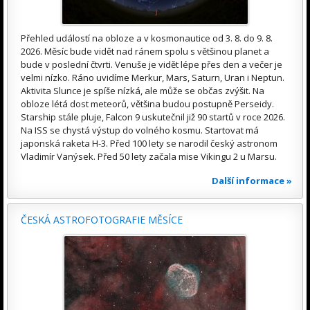
Přehled událostí na obloze a v kosmonautice od 3. 8. do 9. 8.
2026. Měsíc bude vidět nad ránem spolu s většinou planet a
bude v poslední čtvrti. Venuše je vidět lépe přes den a večer je
velmi nízko. Ráno uvidíme Merkur, Mars, Saturn, Uran i Neptun.
Aktivita Slunce je spíše nízká, ale může se občas zvýšit. Na
obloze létá dost meteorů, většina budou postupně Perseidy.
Starship stále pluje, Falcon 9 uskutečnil již 90 startů v roce 2026.
Na ISS se chystá výstup do volného kosmu. Startovat má
japonská raketa H-3. Před 100 lety se narodil český astronom
Vladimír Vanýsek. Před 50 lety začala mise Vikingu 2 u Marsu.
Další informace »
ČESKÁ ASTROFOTOGRAFIE MĚSÍCE