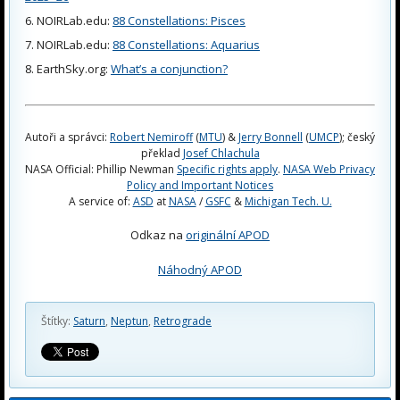
NOIRLab.edu:
88 Constellations: Pisces
NOIRLab.edu:
88 Constellations: Aquarius
EarthSky.org:
What’s a conjunction?
Autoři a správci:
Robert Nemiroff
(
MTU
) &
Jerry Bonnell
(
UMCP
); český
překlad
Josef Chlachula
NASA Official: Phillip Newman
Specific rights apply
.
NASA Web Privacy
Policy and Important Notices
A service of:
ASD
at
NASA
/
GSFC
&
Michigan Tech. U.
Odkaz na
originální APOD
Náhodný APOD
Štítky:
Saturn
,
Neptun
,
Retrograde