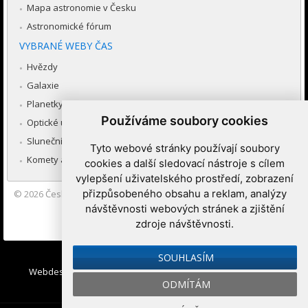
Mapa astronomie v Česku
Astronomické fórum
VYBRANÉ WEBY ČAS
Hvězdy
Galaxie
Planetky
Používáme soubory cookies
Optické úkazy v atmosféře
Sluneční soustava
Tyto webové stránky používají soubory
Komety a meteory
cookies a další sledovací nástroje s cílem
vylepšení uživatelského prostředí, zobrazení
přizpůsobeného obsahu a reklam, analýzy
© 2026
Česká astronomická společnost
|
Hvězdárna a planetárium
Brno spolupracuje se serverem Astro.cz
návštěvnosti webových stránek a zjištění
zdroje návštěvnosti.
Nastavení cookies
SOUHLASÍM
Webdesign:
Medio interactive
, Redakční systém
Ibis CMS
:
ODMÍTÁM
WebConsult.cz