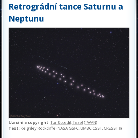
Retrográdní tance Saturnu a
Neptunu
Uznání a copyright:
Tun&ccedil; Tezel
(
TWAN
)
Text:
Keighley Rockcliffe
(
NASA
GSFC
,
UMBC CSST
,
CRESST II
)