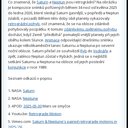
Co znamená, že
Saturn
a
Neptun
jsou retrográdní? Na obrázku
je kompozice snímků pořízených během 34 nocí od května 2025
do ledna 2026, které sledují Saturn (jasnější, v popředí) a Neptun
(slabší, v pozadí). Během této doby obě planety vykazovaly
retrográdní pohyb
, což znamená, že se na obloze zdánlivě
pohybovaly pozpátku. K tomuto
zdánlivému zpětnému pohybu
dochází, když Země "předbíhá" pomalejší vnější planety při jejich
oběhu kolem Slunce.
Animace
odpovídající dnešnímu snímku
ukazuje několikaměsíční tanec Saturnu a Neptuna po severní
noční obloze. Saturn přešel ze souhvězdí
Ryb
do
Vodnáře
a
zpět, zatímco Neptun zůstal v Rybách. Jedná se o nejbližší
setkání Saturnu a Neptuna na obloze od jejich poslední
konjunkce
v roce 1989.
Seznam odkazů v popisu
NASA:
Saturn
NASA:
Neptune
APOD:
2025-05-30
Mars ve smyčce
Youtu.be:
Retrograde Motion
Vimeo.com:
Saturn & Neptune's paired retrograde motions in
2025-'26