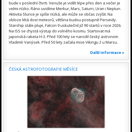
bude v poslední čtvrti. Venuše je vidět lépe přes den a večer je
velmi nízko. Ráno uvidíme Merkur, Mars, Saturn, Uran i Neptun.
Aktivita Slunce je spíše nízká, ale může se občas zvýšit. Na
obloze létá dost meteorů, většina budou postupně Perseidy.
Starship stále pluje, Falcon 9 uskutečnil již 90 startů v roce 2026.
Na ISS se chystá výstup do volného kosmu. Startovat má
japonská raketa H-3. Před 100 lety se narodil český astronom
Vladimír Vanýsek. Před 50 lety začala mise Vikingu 2 u Marsu.
Další informace »
ČESKÁ ASTROFOTOGRAFIE MĚSÍCE