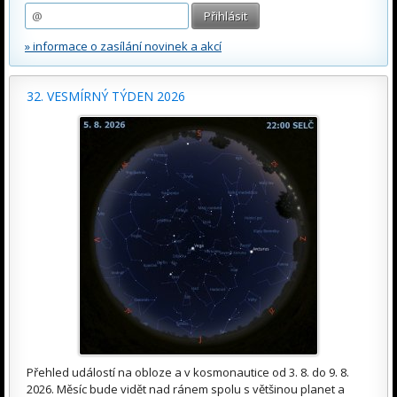
» informace o zasílání novinek a akcí
32. VESMÍRNÝ TÝDEN 2026
Přehled událostí na obloze a v kosmonautice od 3. 8. do 9. 8.
2026. Měsíc bude vidět nad ránem spolu s většinou planet a