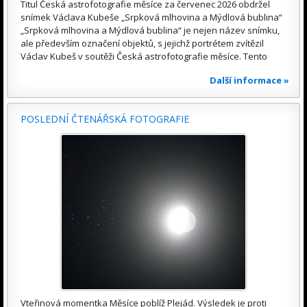
Titul Česká astrofotografie měsíce za červenec 2026 obdržel
snímek Václava Kubeše „Srpková mlhovina a Mýdlová bublina“
„Srpková mlhovina a Mýdlová bublina“ je nejen název snímku,
ale především označení objektů, s jejichž portrétem zvítězil
Václav Kubeš v soutěži Česká astrofotografie měsíce. Tento
Další informace »
POSLEDNÍ ČTENÁŘSKÁ FOTOGRAFIE
Vteřinová momentka Měsíce poblíž Plejád. Výsledek je proti