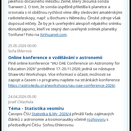
jakéhosi dočasného měsíčku Země, který zkoumá sonda
Tianwen 2. O tom, že sonda úspěšně přiletěla k planetce a
srovnala s ní oběžnou rychlost víme díky sledování amatérskými
radioteleskopy, např. u Bochumi v Německu. Čínské zdroje však
doposud mlčely. Že by je k uveřejnění alespoň nějakého snímku
donutili Japonci, kteří ve stejný den uveřejnili snímek planetky
Torifune? Foto na
Xinhuanet.com
.
25.05.2026 00:00
Soňa Ehlerová
Online konference o vzdělávání v astronomii
Plně online konference "IAU OAE Conference on Astronomy for
Education 2026" proběhne 17.-20.11.2026; jedná se nástupce
Shaw-IAU Workshops. Více informací o účasti, možnosti se
zapojit a časem i o programu najdete na stránkách konference
https://astro4edu.org/workshops/iau-oae-conference-2026/
.
24.04.2026 05:00
Josef Chlachula
Téma - Statistika vesmíru
Časopis ČSU
Statistika & My 2026/4
přináší řadu zajímavých
článků z astronomie a kosmonautiky včetně
rozhovoru
s
předsedkyní ČASu Soňou Ehlerovou.