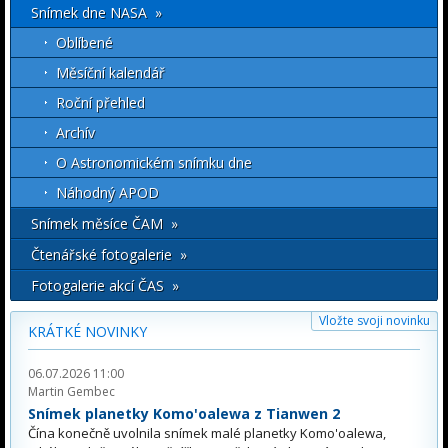
Snímek dne NASA »
Oblíbené
Měsíční kalendář
Roční přehled
Archív
O Astronomickém snímku dne
Náhodný APOD
Snímek měsíce ČAM »
Čtenářské fotogalerie »
Fotogalerie akcí ČAS »
Vložte svoji novinku
KRÁTKÉ NOVINKY
06.07.2026 11:00
Martin Gembec
Snímek planetky Komo'oalewa z Tianwen 2
Čína konečně uvolnila snímek malé planetky Komo'oalewa,