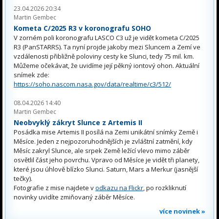
23.04.2026 20:34
Martin Gembec
Kometa C/2025 R3 v koronografu SOHO
V zorném poli koronografu LASCO C3 už je vidět kometa C/2025
R3 (PanSTARRS). Ta nyní projde jakoby mezi Sluncem a Zemí ve
vzdálenosti přibližně poloviny cesty ke Slunci, tedy 75 mil. km.
Můžeme očekávat, že uvidíme její pěkný iontový ohon. Aktuální
snímek zde:
https://soho.nascom.nasa.gov/data/realtime/c3/512/
08.04.2026 14:40
Martin Gembec
Neobvyklý zákryt Slunce z Artemis II
Posádka mise Artemis II posílá na Zemi unikátní snímky Země i
Měsíce. Jeden z nejpozoruhodnějších je zvláštní zatmění, kdy
Měsíc zakryl Slunce, ale srpek Země ležící vlevo mimo záběr
osvětlil část jeho povrchu. Vpravo od Měsíce je vidět tři planety,
které jsou úhlově blízko Slunci. Saturn, Mars a Merkur (jasnější
tečky).
Fotografie z mise najdete v
odkazu na Flickr
, po rozkliknutí
novinky uvidíte zmiňovaný záběr Měsíce.
více novinek »