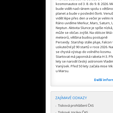
kosmonautice od 3. 8. do 9. 8. 2026. M
bude vidět nad ránem spolu s většin
planet a bude v poslední čtvrti. Venuš
vidět lépe přes den a večer je velmi n
Ráno uvidíme Merkur, Mars, Saturn, U
Neptun. Aktivita Slunce je spíše nízká,
může se občas zvýšit. Na obloze létá
meteorů, většina budou postupně
Perseidy. Starship stále pluje, Falcon 
uskutečnil již 90 startů v roce 2026. Na
se chystá výstup do volného kosmu.
Startovat má japonská raketa H-3. Př
lety se narodil český astronom Vladim
Vanýsek. Před 50 lety začala mise Vik
u Marsu.
Další info
ZAJÍMAVÉ ODKAZY
Tisková prohlášení ČAS
Tiskové zprávy ČAS