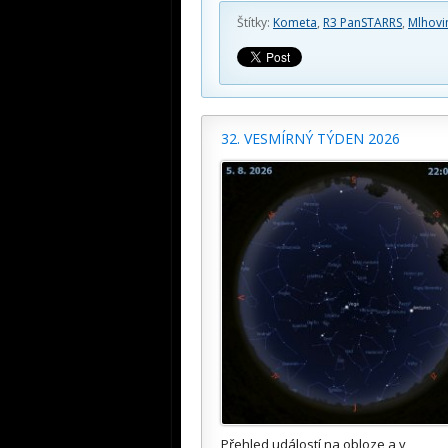
Štítky:
Kometa
,
R3 PanSTARRS
,
Mlhovi
32. VESMÍRNÝ TÝDEN 2026
Přehled událostí na obloze a v