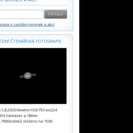
rmace o zasílání novinek a akcí
EDNÍ ČTENÁŘSKÁ FOTOGRAFIE
 5,8,2026.Newton150/750 asi224
kční nástavec a 18mm
.7000snímků složeno na 1500.