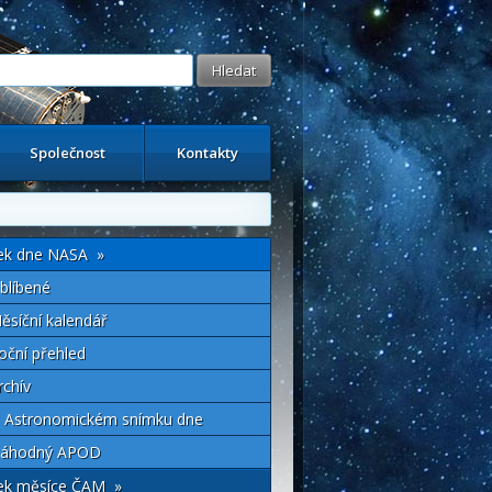
Společnost
Kontakty
ek dne NASA »
blíbené
ěsíční kalendář
oční přehled
rchív
 Astronomickém snímku dne
áhodný APOD
ek měsíce ČAM »