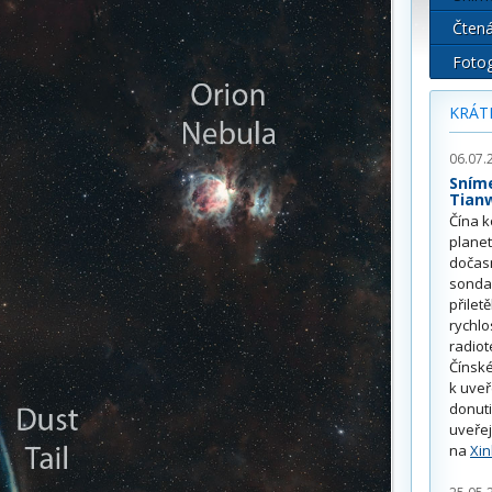
Čtená
Fotog
KRÁT
06.07.
Sním
Tian
Čína k
plane
dočas
sonda
přilet
rychlo
radiot
Čínské
k uve
donuti
uveřej
na
Xi