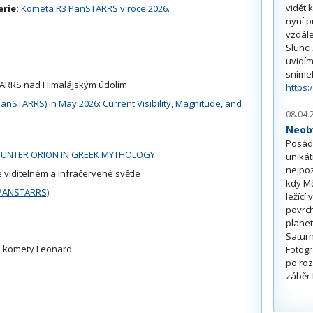
vidět 
erie:
Kometa R3 PanSTARRS v roce 2026
.
nyní p
vzdále
Slunci
uvidím
sníme
ARRS nad Himalájským údolím
https:
anSTARRS) in May 2026: Current Visibility, Magnitude, and
08.04.
Neobv
Posádk
HUNTER ORION IN GREEK MYTHOLOGY
unikát
nejpoz
 viditelném a infračervené světle
kdy Mě
(PANSTARRS)
ležící
povrch
planet
Saturn
 komety Leonard
Fotogr
po roz
záběr 