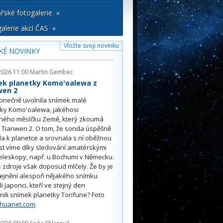
řské fotogalerie »
alerie akcí ČAS »
Vložte svoji novinku
KÉ NOVINKY
2026 11:00
Martin Gembec
ek planetky Komo'oalewa z
wen 2
onečně uvolnila snímek malé
tky Komo'oalewa, jakéhosi
ného měsíčku Země, který zkoumá
 Tianwen 2. O tom, že sonda úspěšně
ěla k planetce a srovnala s ní oběžnou
st víme díky sledování amatérskými
eleskopy, např. u Bochumi v Německu.
 zdroje však doposud mlčely. Že by je
řejnění alespoň nějakého snímku
li Japonci, kteří ve stejný den
nili snímek planetky Torifune? Foto
nhuanet.com
.