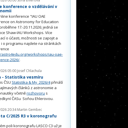
2026 00:00
Soňa Ehlerová
e konference o vzdělávání v
onomii
nline konference "IAU OAE
rence on Astronomy for Education
proběhne 17.-20.11.2026; jedná se
pce Shaw-IAU Workshops. Více
ací o účasti, možnosti se zapojit a
i o programu najdete na stránkách
rence
//astro4edu.org/workshops/iau-oae-
rence-2026/
.
2026 05:00
Josef Chlachula
- Statistika vesmíru
is ČSU
Statistika & My 2026/4
přináší
ajímavých článků z astronomie a
nautiky včetně
rozhovoru
s
edkyní ČASu Soňou Ehlerovou.
2026 20:34
Martin Gembec
ta C/2025 R3 v koronografu
O
ém poli koronografu LASCO C3 už je