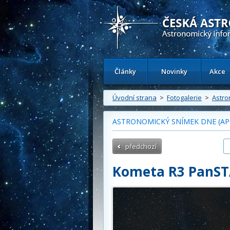
Česká astronomická společnost - Inform
Články
Novinky
Akce
Úvodní strana
>
Fotogalerie
>
Astro
ASTRONOMICKÝ SNÍMEK DNE (APO
předchozí
Kometa R3 PanST