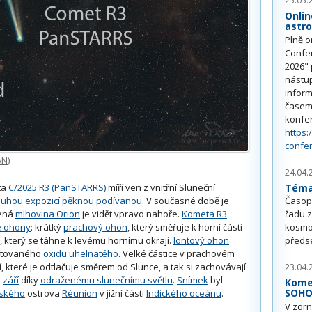
25.05.
Onlin
astr
Plně o
Confe
2026" 
nástu
inform
časem 
konfe
https:
confe
AN
)
24.04.
Téma 
ta
C/2025 R3 (PanSTARRS)
míří ven z vnitřní Sluneční
ouhou expozicí pěknou podívanou
. V současné době je
Časop
lená
mlhovina Orion
je vidět vpravo nahoře.
Kometa R3
řadu z
é ohony
: krátký
prachový ohon
, který směřuje k horní části
kosmo
, který se táhne k levému hornímu okraji.
Iontový ohon
předs
itovaného
oxidu uhelnatého
. Velké částice v prachovém
, které je odtlačuje směrem od Slunce, a tak si zachovávají
23.04.
n
září
díky
odraženému slunečnímu světlu
.
Snímek
byl
Kome
SOH
zského
ostrova
Réunion
v jižní části
Indického oceánu
.
V zorn