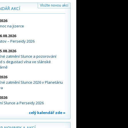
Vložte novou akci
NDÁŘ AKCÍ
2026
noc na Jizerce
16.08.2026
tov – Perseidy 2026
15.08.2026
čné zatmění Slunce a pozorování
d s degustací vína ve slánské
árně
2026
né zatmění Slunce 2026 v Planetáriu
va
2026
í Slunce a Perseidy 2026
celý kalendář zde »
R NOVINEK A AKCÍ