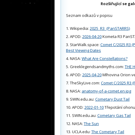
Rozšiřující se gal
Seznam odkazů v popisu
Wikipedia:
2025_R3_(PanSTARRS)
APOD:
2026-04-20
Kometa R3 PanST
StarWalk.space:
Comet C/2025 R3 (P
Best Viewing Dates
NASA:
What Are Constellations?
Greeklegendsandmyths.com:
THE 
APOD:
2025-04-20
Mlhovina Orion ve
TheSkyLive.com:
Comet C/2025 R3 
NASA:
anatomy-of-a-comet.en.jpg
SWIN.edu.au:
Cometary Dust Tail
APOD:
2022-01-10
Třepotání ohonu
SWIN.edu.au:
Cometary Gas Tail
NASA:
The Sun
UCLA.edu:
The Cometary Tail