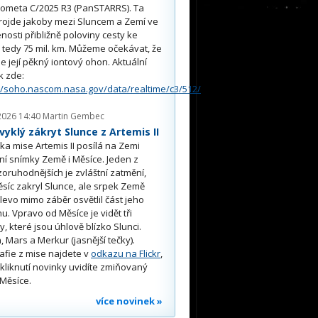
kometa C/2025 R3 (PanSTARRS). Ta
rojde jakoby mezi Sluncem a Zemí ve
nosti přibližně poloviny cesty ke
, tedy 75 mil. km. Můžeme očekávat, že
e její pěkný iontový ohon. Aktuální
k zde:
//soho.nascom.nasa.gov/data/realtime/c3/512/
2026 14:40
Martin Gembec
yklý zákryt Slunce z Artemis II
a mise Artemis II posílá na Zemi
ní snímky Země i Měsíce. Jeden z
oruhodnějších je zvláštní zatmění,
síc zakryl Slunce, ale srpek Země
 vlevo mimo záběr osvětlil část jeho
u. Vpravo od Měsíce je vidět tři
y, které jsou úhlově blízko Slunci.
, Mars a Merkur (jasnější tečky).
afie z mise najdete v
odkazu na Flickr
,
kliknutí novinky uvidíte zmiňovaný
Měsíce.
více novinek »