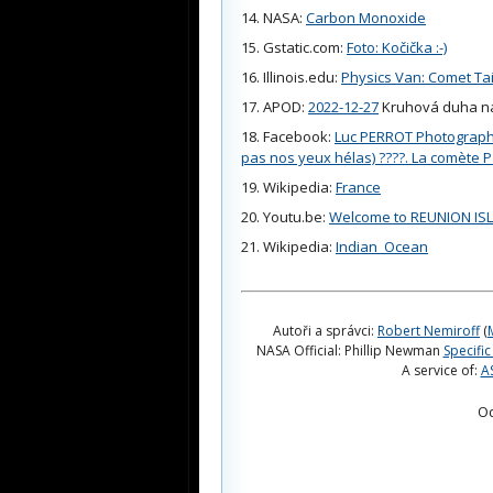
NASA:
Carbon Monoxide
Gstatic.com:
Foto: Kočička :-)
Illinois.edu:
Physics Van: Comet Tai
APOD:
2022-12-27
Kruhová duha n
Facebook:
Luc PERROT Photographie
pas nos yeux hélas) ????. La comète 
Wikipedia:
France
Youtu.be:
Welcome to REUNION ISL
Wikipedia:
Indian_Ocean
Autoři a správci:
Robert Nemiroff
(
NASA Official: Phillip Newman
Specific
A service of:
A
O