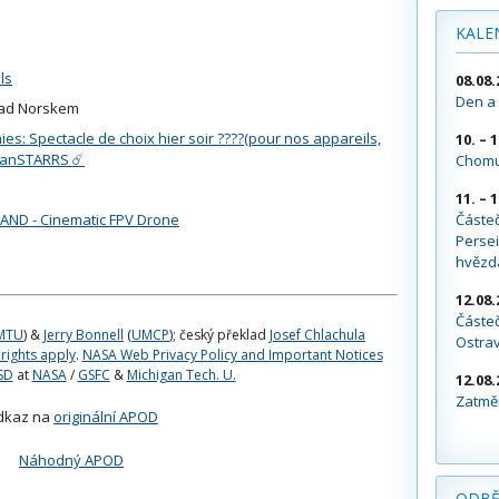
KALE
ls
08.08.
Den a 
ad Norskem
s: Spectacle de choix hier soir ????(pour nos appareils,
10. – 
PanSTARRS ☄️
Chomu
11. – 
Částe
AND - Cinematic FPV Drone
Persei
hvězd
12.08.
Částeč
MTU
) &
Jerry Bonnell
(
UMCP
); český překlad
Josef Chlachula
Ostra
 rights apply
.
NASA Web Privacy Policy and Important Notices
SD
at
NASA
/
GSFC
&
Michigan Tech. U.
12.08.
Zatměn
dkaz na
originální APOD
Náhodný APOD
ODBĚ