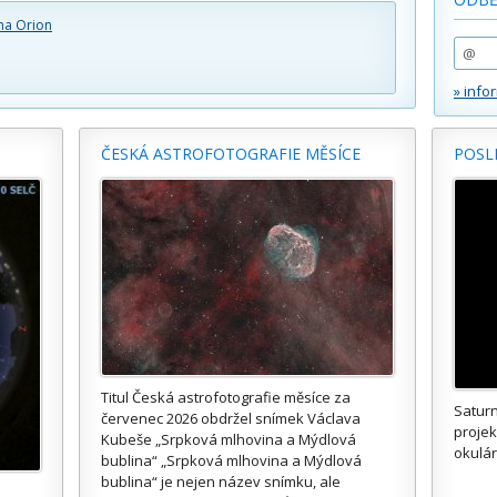
na Orion
» info
ČESKÁ ASTROFOTOGRAFIE MĚSÍCE
POSL
Titul Česká astrofotografie měsíce za
Saturn
červenec 2026 obdržel snímek Václava
proje
Kubeše „Srpková mlhovina a Mýdlová
okulár
bublina“ „Srpková mlhovina a Mýdlová
bublina“ je nejen název snímku, ale