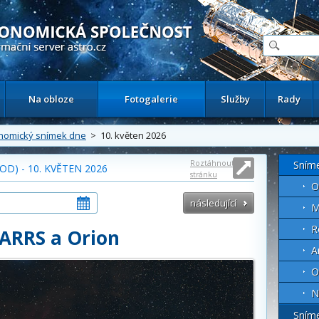
ační astronomický server
Na obloze
Fotogalerie
Služby
Rady
nomický snímek dne
> 10. květen 2026
Roztáhnout
Sním
D) - 10. KVĚTEN 2026
stránku
O
následující
M
R
ARRS a Orion
A
O
N
Sním