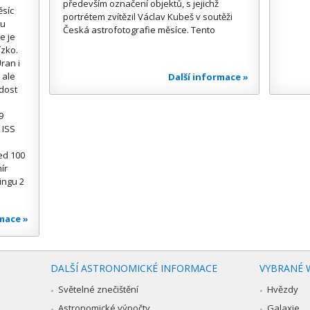
především označení objektů, s jejichž
ěsíc
portrétem zvítězil Václav Kubeš v soutěži
ou
Česká astrofotografie měsíce. Tento
e je
ízko.
ran i
 ale
Další informace »
 dost
9
 ISS
ed 100
ír
ingu 2
rmace »
DALŠÍ ASTRONOMICKÉ INFORMACE
VYBRANÉ 
Světelné znečištění
Hvězdy
Astronomické výpočty
Galaxie