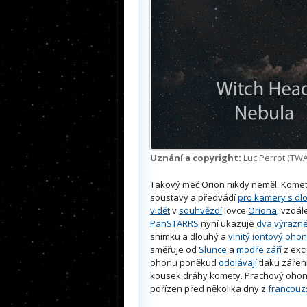
Uznání a copyright:
Luc Perrot
(
TW
Takový meč Orion nikdy neměl. Kome
soustavy a předvádí
pro kamery s dl
vidět
v
souhvězdí
lovce
Oriona
, vzdá
PanSTARRS
nyní ukazuje
dva výrazn
snímku a dlouhý a
vlnitý iontový ohon
směřuje od
Slunce
a
modře září
z exc
ohonu poněkud
odolávají
tlaku záření
kousek dráhy komety. Prachový oho
pořízen před několika dny z
francou