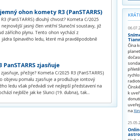
 jemný ohon komety R3 (PanSTARRS)
KRÁT
 R3 (PanSTARRS) dlouhý chvost? Kometa C/2025
ejnovější jasný člen vnitřní Sluneční soustavy, již
06.07.
d zářícího plynu. Tento ohon vychází z
Sním
o jádra špinavého ledu, které má pravděpodobně
Tian
Čína k
plane
dočas
sonda
 PanSTARRS zjasňuje
přilet
 zjasňuje, přežije? Kometa C/2025 R3 (PanSTARRS)
rychlo
o objevu pomalu zjasňuje a prodlužuje iontový
radiot
ého ledu však předvádí své nejlepší představení na
Čínské
hází nejblíže jak ke Slunci (19. dubna), tak
...
k uve
donuti
uveřej
na
Xi
25.05.
Onlin
astr