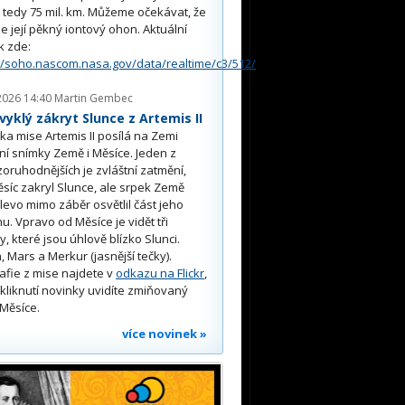
, tedy 75 mil. km. Můžeme očekávat, že
e její pěkný iontový ohon. Aktuální
k zde:
//soho.nascom.nasa.gov/data/realtime/c3/512/
2026 14:40
Martin Gembec
yklý zákryt Slunce z Artemis II
a mise Artemis II posílá na Zemi
ní snímky Země i Měsíce. Jeden z
oruhodnějších je zvláštní zatmění,
síc zakryl Slunce, ale srpek Země
 vlevo mimo záběr osvětlil část jeho
u. Vpravo od Měsíce je vidět tři
y, které jsou úhlově blízko Slunci.
, Mars a Merkur (jasnější tečky).
afie z mise najdete v
odkazu na Flickr
,
kliknutí novinky uvidíte zmiňovaný
Měsíce.
více novinek »