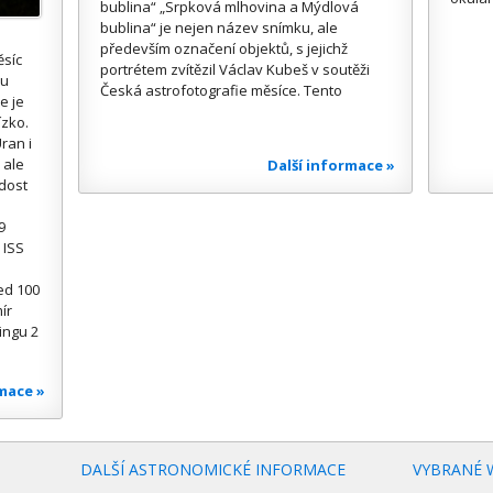
bublina“ „Srpková mlhovina a Mýdlová
bublina“ je nejen název snímku, ale
především označení objektů, s jejichž
ěsíc
portrétem zvítězil Václav Kubeš v soutěži
ou
Česká astrofotografie měsíce. Tento
e je
ízko.
ran i
 ale
Další informace »
 dost
9
 ISS
ed 100
ír
ingu 2
rmace »
DALŠÍ ASTRONOMICKÉ INFORMACE
VYBRANÉ 