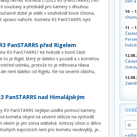
nikdy neměl. Kometa C/2025 R3 (PanSTARRS) míří
Den a 
ční soustavy a předvádí pro kamery s dlouhou
10. – 
oučasné době je vidět v souhvězdí lovce Oriona,
Chomu
dět vpravo nahoře. Kometa R3 PanSTARRS nyní
11. – 
Částe
Persei
R3 PanSTARRS před Rigelem
hvězd
eta R3 PanSTARRS? Ke hvězdě v horní části
12.08.
 to je Rigel, který je daleko v pozadí a s kometou
Částeč
rostřed snímku, protože to je mlhovina Hlava
Ostra
 ale není daleko od Rigelu. Ne na severní oblohu,
12.08.
Zatměn
3 PanSTARRS nad Himalájským
ODBĚ
 R3 PanSTARRS nejlépe uvidíte pomocí kamery.
ná kometa objeví na severní obloze na východě
 okem je jen sotva viditelná. Iontový ohon o délce
louhých expozicích není pro kometu neobvyklý, je
...
» info