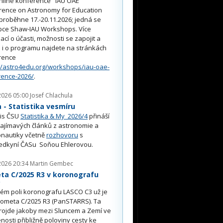
nline konference "IAU OAE
rence on Astronomy for Education
proběhne 17.-20.11.2026; jedná se
pce Shaw-IAU Workshops. Více
ací o účasti, možnosti se zapojit a
i o programu najdete na stránkách
rence
//astro4edu.org/workshops/iau-oae-
rence-2026/
.
2026 05:00
Josef Chlachula
- Statistika vesmíru
is ČSU
Statistika & My 2026/4
přináší
ajímavých článků z astronomie a
nautiky včetně
rozhovoru
s
edkyní ČASu Soňou Ehlerovou.
2026 20:34
Martin Gembec
ta C/2025 R3 v koronografu
O
ém poli koronografu LASCO C3 už je
kometa C/2025 R3 (PanSTARRS). Ta
rojde jakoby mezi Sluncem a Zemí ve
nosti přibližně poloviny cesty ke