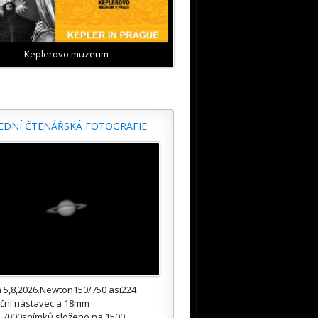
Keplerovo muzeum
EDNÍ ČTENÁŘSKÁ FOTOGRAFIE
 5,8,2026.Newton150/750 asi224
kční nástavec a 18mm
.7000snímků složeno na 1500.