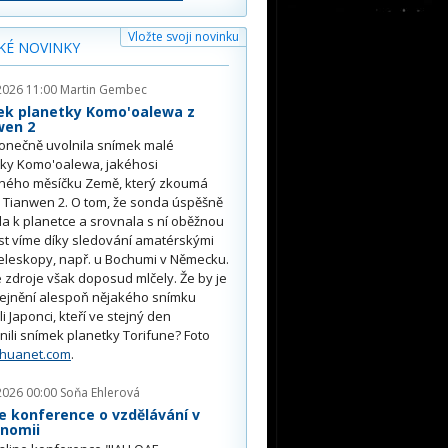
Vložte svoji novinku
KÉ NOVINKY
2026 11:00
Martin Gembec
ek planetky Komo'oalewa z
wen 2
onečně uvolnila snímek malé
tky Komo'oalewa, jakéhosi
ného měsíčku Země, který zkoumá
 Tianwen 2. O tom, že sonda úspěšně
ěla k planetce a srovnala s ní oběžnou
st víme díky sledování amatérskými
eleskopy, např. u Bochumi v Německu.
 zdroje však doposud mlčely. Že by je
řejnění alespoň nějakého snímku
li Japonci, kteří ve stejný den
nili snímek planetky Torifune? Foto
nhuanet.com
.
2026 00:00
Soňa Ehlerová
e konference o vzdělávání v
onomii