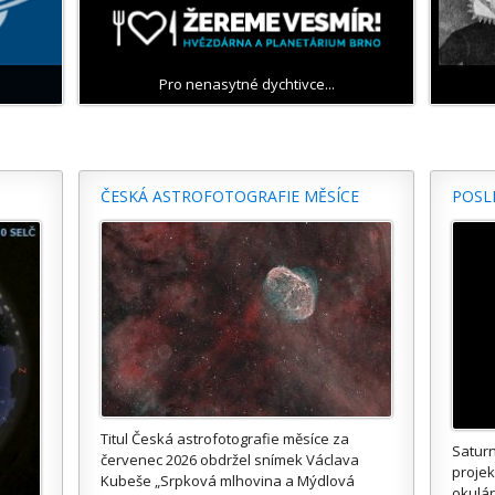
Pro nenasytné dychtivce...
ČESKÁ ASTROFOTOGRAFIE MĚSÍCE
POSL
Titul Česká astrofotografie měsíce za
Saturn
červenec 2026 obdržel snímek Václava
proje
Kubeše „Srpková mlhovina a Mýdlová
okulár