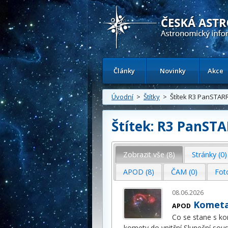
Česká astronomická společnost - Inform
Články
Novinky
Akce
Úvodní
>
Štítky
> Štítek R3 PanSTAR
Štítek: R3 PanST
Zobrazit vše (8)
Stránky (0)
APOD (8)
ČAM (0)
Fot
08.06.2026
Kometa
APOD
Co se stane s kom
komety do vnitřní Sluneční sous