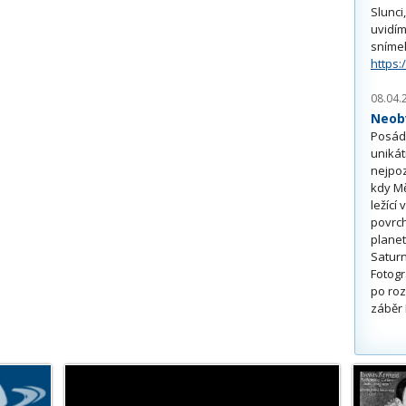
Slunci
uvidím
sníme
https:
08.04.
Neobv
Posádk
unikát
nejpoz
kdy Mě
ležící
povrch
planet
Saturn
Fotogr
po roz
záběr 