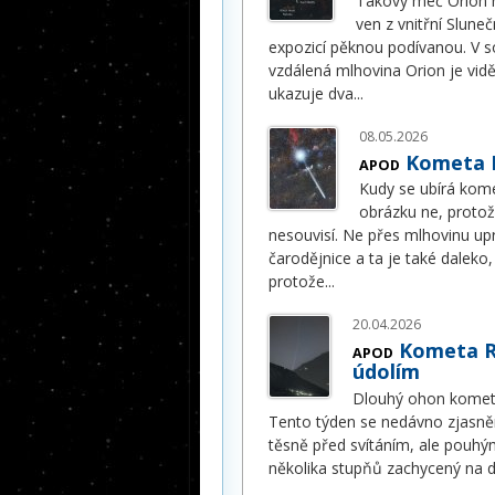
Takový meč Orion 
ven z vnitřní Slune
expozicí pěknou podívanou. V s
vzdálená mlhovina Orion je vi
ukazuje dva
...
08.05.2026
Kometa 
APOD
Kudy se ubírá kom
obrázku ne, protože
nesouvisí. Ne přes mlhovinu up
čarodějnice a ta je také daleko,
protože
...
20.04.2026
Kometa R
APOD
údolím
Dlouhý ohon komety
Tento týden se nedávno zjasně
těsně před svítáním, ale pouhým
několika stupňů zachycený na d