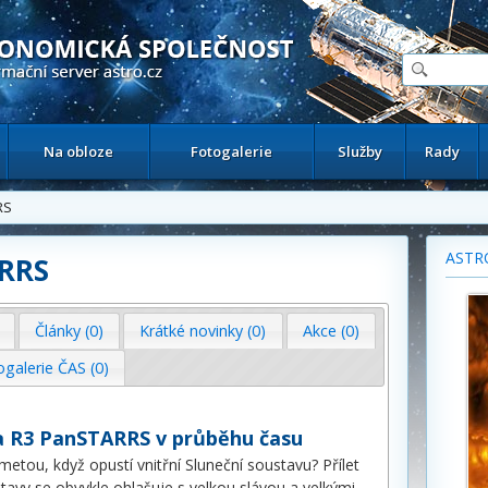
ační astronomický server
Na obloze
Fotogalerie
Služby
Rady
RS
ASTR
ARRS
Články (0)
Krátké novinky (0)
Akce (0)
ogalerie ČAS (0)
 R3 PanSTARRS v průběhu času
etou, když opustí vnitřní Sluneční soustavu? Přílet
tavy se obvykle ohlašuje s velkou slávou a velkými