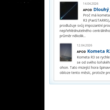
14.04.2026
Dlouhý
APOD
Proč má kometa
R3 (PanSTARRS), n
prodlužuje svůj impozantní prou
nepřehlédnutelného centrálníh
průměr několik
...
12.04.2026
Kometa R3
APOD
Kometa R3 se rychle
se od svého loňskéh
ohon. Tato mizející hora špinav
obloze tento měsíc, protože proc