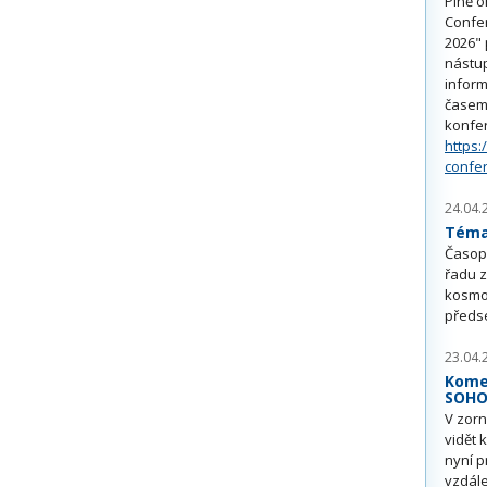
Plně o
Confe
2026" 
nástu
inform
časem 
konfe
https:
confe
24.04.
Téma 
Časop
řadu z
kosmo
předs
23.04.
Kome
SOH
V zorn
vidět 
nyní p
vzdále