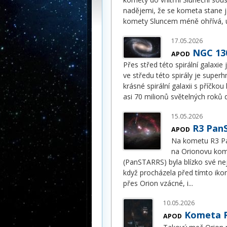
nadějemi, že se kometa stane j
komety Sluncem méně ohřívá, u
17.05.2026
NGC 130
APOD
Přes střed této spirální galaxie 
ve středu této spirály je super
krásné spirální galaxii s příčko
asi 70 milionů světelných roků 
15.05.2026
R3 Pan
APOD
Na kometu R3 Pa
na Orionovu kom
(PanSTARRS) byla blízko své nej
když procházela před tímto ik
přes Orion vzácné, i
...
10.05.2026
Kometa R
APOD