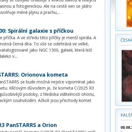
asnou a fotogenickou. Ale na cestě ven se jádro
volňuje méně plynu a prachu,
...
0: Spirální galaxie s příčkou
je příčka. A ve středu této příčky je menší spirála. A
ČESK
hmotná černá díra. To vše se odehrává ve velké,
u katalogizované jako NGC 1300, galaxii, která leží
daleko v
...
STARRS: Orionova kometa
nSTARRS se bude možná nejvíce vzpomínat jako
etu. Klíčovým důvodem je, že kometa C/2025 R3
působivější podoby, z hlediska viditelnosti ohonu,
onickým souhvězdím. Ačkoli jsou přechody komet
KALE
3 PanSTARRS a Orion
08.08.