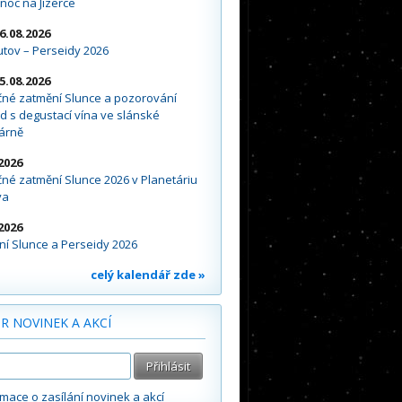
noc na Jizerce
16.08.2026
tov – Perseidy 2026
15.08.2026
čné zatmění Slunce a pozorování
d s degustací vína ve slánské
árně
2026
né zatmění Slunce 2026 v Planetáriu
va
2026
í Slunce a Perseidy 2026
celý kalendář zde »
R NOVINEK A AKCÍ
rmace o zasílání novinek a akcí