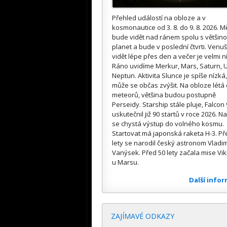
Přehled událostí na obloze a v
kosmonautice od 3. 8. do 9. 8. 2026. M
bude vidět nad ránem spolu s většin
planet a bude v poslední čtvrti. Venuš
vidět lépe přes den a večer je velmi n
Ráno uvidíme Merkur, Mars, Saturn, U
Neptun. Aktivita Slunce je spíše nízká,
může se občas zvýšit. Na obloze létá
meteorů, většina budou postupně
Perseidy. Starship stále pluje, Falcon 
uskutečnil již 90 startů v roce 2026. Na
se chystá výstup do volného kosmu.
Startovat má japonská raketa H-3. Př
lety se narodil český astronom Vladim
Vanýsek. Před 50 lety začala mise Vik
u Marsu.
Další info
ZAJÍMAVÉ ODKAZY