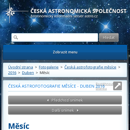
Česká astronomická společnost - Informační astronomický server
Zobrazit menu
Úvodní strana
>
Fotogalerie
>
Česká astrofotografie měsíce
>
2016
>
Duben
> Měsíc
Roztáhnout
ČESKÁ ASTROFOTOGRAFIE MĚSÍCE - DUBEN 2016
stránku
Předchozí snímek
Další snímek
Měsíc