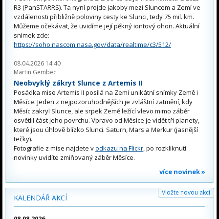
R3 (PanSTARRS). Ta nyní projde jakoby mezi Sluncem a Zemí ve
vzdálenosti přibližně poloviny cesty ke Slunci, tedy 75 mil. km.
Můžeme očekávat, že uvidíme její pěkný iontový ohon. Aktuální
snímek zde:
https://soho.nascom.nasa.gov/data/realtime/c3/512/
08.04.2026 14:40
Martin Gembec
Neobvyklý zákryt Slunce z Artemis II
Posádka mise Artemis II posílá na Zemi unikátní snímky Země i
Měsíce. Jeden z nejpozoruhodnějších je zvláštní zatmění, kdy
Měsíc zakryl Slunce, ale srpek Země ležící vlevo mimo záběr
osvětlil část jeho povrchu. Vpravo od Měsíce je vidět tři planety,
které jsou úhlově blízko Slunci. Saturn, Mars a Merkur (jasnější
tečky).
Fotografie z mise najdete v
odkazu na Flickr
, po rozkliknutí
novinky uvidíte zmiňovaný záběr Měsíce.
více novinek »
Vložte novou akci
KALENDÁŘ AKCÍ
08.08.2026