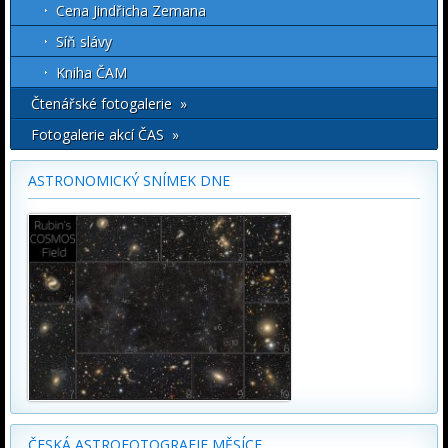
Cena Jindřicha Zemana
Síň slávy
Kniha ČAM
Čtenářské fotogalerie »
Fotogalerie akcí ČAS »
ASTRONOMICKÝ SNÍMEK DNE
ČESKÁ ASTROFOTOGRAFIE MĚSÍCE