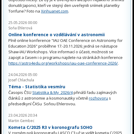
donutili Japonci, kteří ve stejný den uveřejnili snímek planetky
Torifune? Foto na
Xinhuanet.com
.
25.05.2026 00:00
Soňa Ehlerová
Online konference o vzdělávání v astronomii
Plně online konference "IAU OAE Conference on Astronomy for
Education 2026" proběhne 17.-20.11.2026; jedná se nástupce
Shaw-IAU Workshops. Více informací o účasti, možnosti se
zapojit a časem i o programu najdete na stránkách konference
https://astro4edu.org/workshops/iau-oae-conference-2026/
.
24.04.2026 05:00
Josef Chlachula
Téma - Statistika vesmíru
Časopis ČSU
Statistika & My 2026/4
přináší řadu zajímavých
článků z astronomie a kosmonautiky včetně
rozhovoru
s
předsedkyní ČASu Soňou Ehlerovou.
23.04.2026 20:34
Martin Gembec
Kometa C/2025 R3 v koronografu SOHO
V zorném poli koronografu LASCO C3 už je vidět kometa C/2025