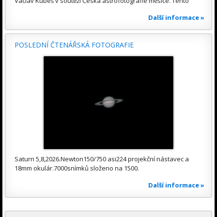
Václav Kubeš v soutěži Česká astrofotografie měsíce. Tento
Další informace »
POSLEDNÍ ČTENÁŘSKÁ FOTOGRAFIE
Saturn 5,8,2026.Newton150/750 asi224 projekční nástavec a
18mm okulár.7000snímků složeno na 1500.
Další informace »