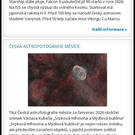
Starship stále pluje, Falcon 9 uskutečnil již 90 startů v roce 2026.
Na ISS se chystá výstup do volného kosmu. Startovat má
japonská raketa H-3. Před 100 lety se narodil český astronom
Vladimír Vanýsek. Před 50 lety začala mise Vikingu 2 u Marsu.
Další informace »
ČESKÁ ASTROFOTOGRAFIE MĚSÍCE
Titul Česká astrofotografie měsíce za červenec 2026 obdržel
snímek Václava Kubeše „Srpková mlhovina a Mýdlová bublina“
„Srpková mlhovina a Mýdlová bublina“ je nejen název snímku,
ale především označení objektů, s jejichž portrétem zvítězil