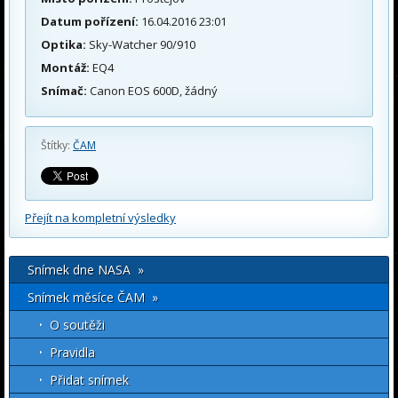
Datum pořízení:
16.04.2016 23:01
Optika:
Sky-Watcher 90/910
Montáž:
EQ4
Snímač:
Canon EOS 600D, žádný
Štítky:
ČAM
Přejít na kompletní výsledky
Snímek dne NASA »
Snímek měsíce ČAM »
O soutěži
Pravidla
Přidat snímek