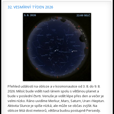
32. VESMÍRNÝ TÝDEN 2026
Přehled událostí na obloze a v kosmonautice od 3. 8. do 9. 8.
2026. Měsíc bude vidět nad ránem spolu s většinou planet a
bude v poslední čtvrti. Venuše je vidět lépe přes den a večer je
velmi nízko. Ráno uvidíme Merkur, Mars, Saturn, Uran i Neptun.
Aktivita Slunce je spíše nízká, ale může se občas zvýšit. Na
obloze létá dost meteorů, většina budou postupně Perseidy.