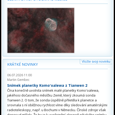
Vložte svoji novinku
KRÁTKÉ NOVINKY
06.07.2026 11:00
Martin Gembec
Snímek planetky Komo'oalewa z Tianwen 2
Čína konečně uvolnila snímek malé planetky Komo'oalewa,
jakéhosi dočasného měsíčku Země, který zkoumá sonda
Tianwen 2. O tom, že sonda úspěšně přiletěla k planetce a
srovnala s ní oběžnou rychlost víme díky sledování amatérskými
radioteleskopy, např. u Bochumi v Německu. Čínské zdroje však
doposud mlčely. Že by je k uveřejnění alespoň nějakého snímku