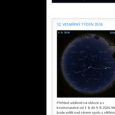
32. VESMÍRNÝ TÝDEN 2026
Přehled událostí na obloze a v
kosmonautice od 3. 8. do 9. 8. 2026. M
bude vidět nad ránem spolu s většin