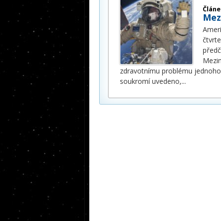
Článe
Mez
Ameri
čtvrt
předč
Mezin
zdravotnímu problému jednoho 
soukromí uvedeno,
...