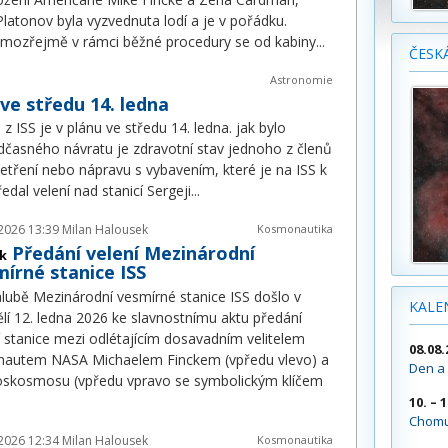
latonov byla vyzvednuta lodí a je v pořádku.
mozřejmě v rámci běžné procedury se od kabiny
...
ČESK
Astronomie
ve středu 14. ledna
 ISS je v plánu ve středu 14. ledna. jak bylo
asného návratu je zdravotní stav jednoho z členů
tření nebo nápravu s vybavením, které je na ISS k
edal velení nad stanicí Sergeji
...
2026 13:39
Milan Halousek
Kosmonautika
Předání velení Mezinárodní
k
írné stanice ISS
lubě Mezinárodní vesmírné stanice ISS došlo v
KALE
lí 12. ledna 2026 ke slavnostnímu aktu předání
í stanice mezi odlétajícím dosavadním velitelem
08.08.
nautem NASA Michaelem Finckem (vpředu vlevo) a
Den a 
skosmosu (vpředu vpravo se symbolickým klíčem
10. – 
Chomu
2026 12:34
Milan Halousek
Kosmonautika