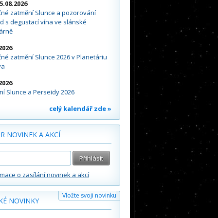
15.08.2026
čné zatmění Slunce a pozorování
d s degustací vína ve slánské
árně
2026
né zatmění Slunce 2026 v Planetáriu
va
2026
í Slunce a Perseidy 2026
celý kalendář zde »
R NOVINEK A AKCÍ
rmace o zasílání novinek a akcí
Vložte svoji novinku
KÉ NOVINKY