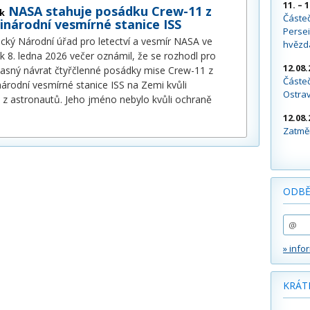
11. – 
NASA stahuje posádku Crew-11 z
k
Částe
inárodní vesmírné stanice ISS
Persei
cký Národní úřad pro letectví a vesmír NASA ve
hvězd
ek 8. ledna 2026 večer oznámil, že se rozhodl pro
12.08.
asný návrat čtyřčlenné posádky mise Crew-11 z
Částeč
árodní vesmírné stanice ISS na Zemi kvůli
Ostra
z astronautů. Jeho jméno nebylo kvůli ochraně
12.08.
Zatměn
ODBĚ
» info
KRÁT