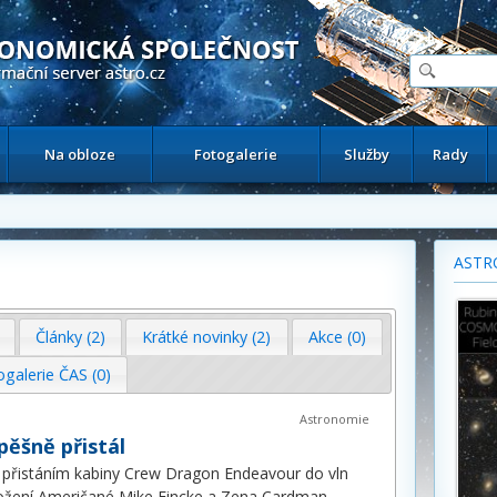
ační astronomický server
Na obloze
Fotogalerie
Služby
Rady
ASTR
Články (2)
Krátké novinky (2)
Akce (0)
ogalerie ČAS (0)
Astronomie
ěšně přistál
 přistáním kabiny Crew Dragon Endeavour do vln
ožení Američané Mike Fincke a Zena Cardman,