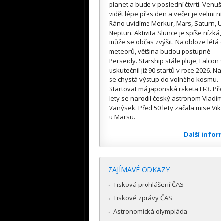
planet a bude v poslední čtvrti. Venuš
vidět lépe přes den a večer je velmi n
Ráno uvidíme Merkur, Mars, Saturn, U
Neptun. Aktivita Slunce je spíše nízká,
může se občas zvýšit. Na obloze létá
meteorů, většina budou postupně
Perseidy. Starship stále pluje, Falcon 
uskutečnil již 90 startů v roce 2026. Na
se chystá výstup do volného kosmu.
Startovat má japonská raketa H-3. Př
lety se narodil český astronom Vladim
Vanýsek. Před 50 lety začala mise Vik
u Marsu.
Další info
ZAJÍMAVÉ ODKAZY
Tisková prohlášení ČAS
Tiskové zprávy ČAS
Astronomická olympiáda