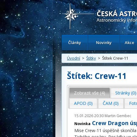
Česká astronomická společnost - Inform
Články
Novinky
Akce
Úvodní
>
Štítky
> Štítek Crew-11
Štítek: Crew-11
Zobrazit vše (4)
Stránky (0)
APOD (0)
ČAM (0)
Fot
15.01.2026 20:30
Martin Gembec
Crew Dragon úsp
Novinka
Mise Crew-11 úspěšně skončila
Tichého oceánu. Posádka ve sl