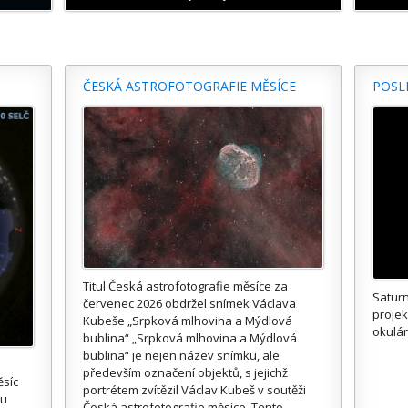
ČESKÁ ASTROFOTOGRAFIE MĚSÍCE
POSL
Titul Česká astrofotografie měsíce za
Saturn
červenec 2026 obdržel snímek Václava
proje
Kubeše „Srpková mlhovina a Mýdlová
okulár
bublina“ „Srpková mlhovina a Mýdlová
bublina“ je nejen název snímku, ale
především označení objektů, s jejichž
ěsíc
portrétem zvítězil Václav Kubeš v soutěži
ou
Česká astrofotografie měsíce. Tento