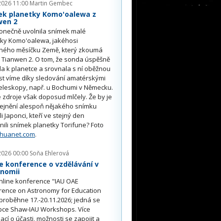
2026 11:00
Martin Gembec
ek planetky Komo'oalewa z
wen 2
onečně uvolnila snímek malé
tky Komo'oalewa, jakéhosi
ného měsíčku Země, který zkoumá
 Tianwen 2. O tom, že sonda úspěšně
ěla k planetce a srovnala s ní oběžnou
st víme díky sledování amatérskými
eleskopy, např. u Bochumi v Německu.
 zdroje však doposud mlčely. Že by je
řejnění alespoň nějakého snímku
li Japonci, kteří ve stejný den
nili snímek planetky Torifune? Foto
nhuanet.com
.
2026 00:00
Soňa Ehlerová
e konference o vzdělávání v
onomii
nline konference "IAU OAE
rence on Astronomy for Education
proběhne 17.-20.11.2026; jedná se
pce Shaw-IAU Workshops. Více
ací o účasti, možnosti se zapojit a