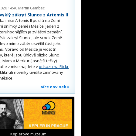
2026 14:40
Martin Gembec
yklý zákryt Slunce z Artemis II
a mise Artemis II posílá na Zemi
ní snímky Země i Měsíce. Jeden z
oruhodnějších je zvláštní zatmění,
síc zakryl Slunce, ale srpek Země
 vlevo mimo záběr osvětlil část jeho
u. Vpravo od Měsíce je vidět tři
y, které jsou úhlově blízko Slunci.
, Mars a Merkur (jasnější tečky).
afie z mise najdete v
odkazu na Flickr
,
kliknutí novinky uvidíte zmiňovaný
Měsíce.
více novinek »
Keplerovo muzeum