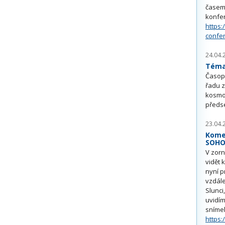
časem 
konfe
https:
confe
24.04.
Téma 
Časop
řadu z
kosmo
předs
23.04.
Kome
SOH
V zorn
vidět 
nyní p
vzdále
Slunci
uvidím
sníme
https: