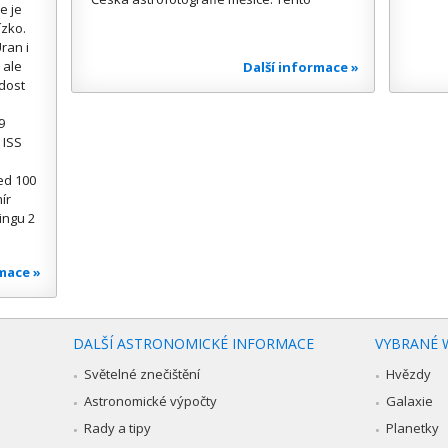
e je
ízko.
ran i
 ale
Další informace »
 dost
9
 ISS
ed 100
ír
ingu 2
rmace »
DALŠÍ ASTRONOMICKÉ INFORMACE
VYBRANÉ 
Světelné znečištění
Hvězdy
Astronomické výpočty
Galaxie
Rady a tipy
Planetky