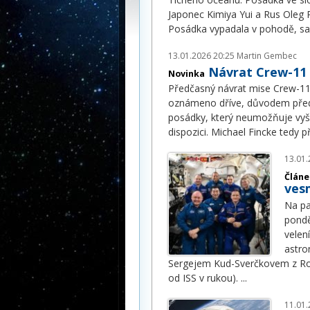
Japonec Kimiya Yui a Rus Oleg P
Posádka vypadala v pohodě, sa
13.01.2026 20:25
Martin Gembec
Návrat Crew-11 
Novinka
Předčasný návrat mise Crew-11 z
oznámeno dříve, důvodem předč
posádky, který neumožňuje vyše
dispozici. Michael Fincke tedy př
13.01.
Článe
vesm
Na pa
pondě
velen
astro
Sergejem Kud-Sverčkovem z Ro
od ISS v rukou).
...
11.01.