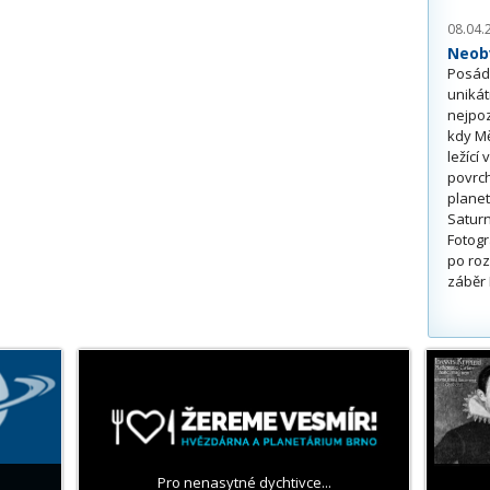
08.04.
Neobv
Posádk
unikát
nejpoz
kdy Mě
ležící
povrch
planet
Saturn
Fotogr
po roz
záběr 
Pro nenasytné dychtivce...