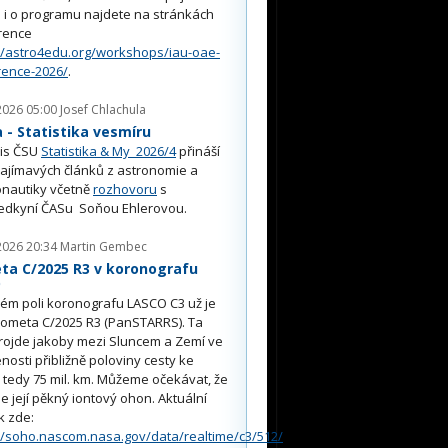
i o programu najdete na stránkách
rence
//astro4edu.org/workshops/iau-oae-
rence-2026/
.
2026 05:00
Josef Chlachula
- Statistika vesmíru
is ČSU
Statistika & My 2026/4
přináší
ajímavých článků z astronomie a
nautiky včetně
rozhovoru
s
edkyní ČASu Soňou Ehlerovou.
2026 20:34
Martin Gembec
ta C/2025 R3 v koronografu
O
ém poli koronografu LASCO C3 už je
kometa C/2025 R3 (PanSTARRS). Ta
rojde jakoby mezi Sluncem a Zemí ve
nosti přibližně poloviny cesty ke
, tedy 75 mil. km. Můžeme očekávat, že
e její pěkný iontový ohon. Aktuální
k zde:
//soho.nascom.nasa.gov/data/realtime/c3/512/