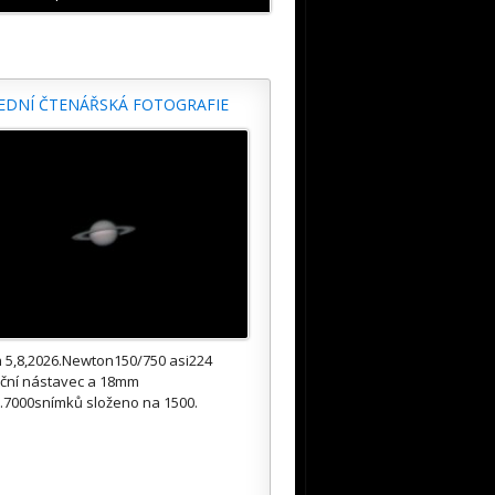
EDNÍ ČTENÁŘSKÁ FOTOGRAFIE
 5,8,2026.Newton150/750 asi224
kční nástavec a 18mm
.7000snímků složeno na 1500.