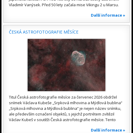
Vladimír Vanýsek. Před 50 lety začala mise Vikingu 2 u Marsu.
Další informace »
ČESKÁ ASTROFOTOGRAFIE MĚSÍCE
Titul Česká astrofotografie měsíce za červenec 2026 obdržel
snímek Václava Kubeše „Srpková mlhovina a Mýdlová bublina“
„Srpková mlhovina a Mýdlová bublina“ je nejen název snímku,
ale především označení objektů, s jejichž portrétem zvítězil
Václav Kubeš v soutěži Česká astrofotografie měsíce. Tento
Další informace »