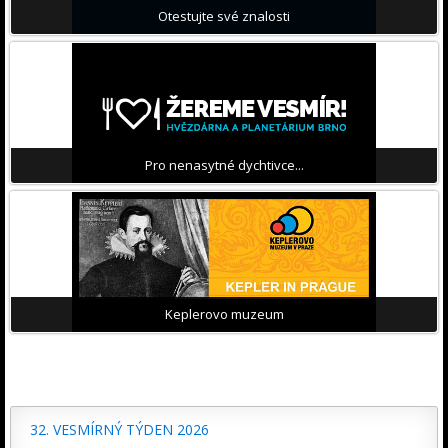
Otestujte své znalosti
Pro nenasytné dychtivce...
Keplerovo muzeum
32. VESMÍRNÝ TÝDEN 2026