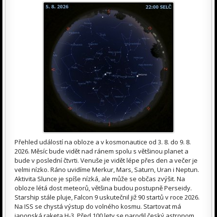
Přehled událostí na obloze a v kosmonautice od 3. 8. do 9. 8.
2026. Měsíc bude vidět nad ránem spolu s většinou planet a
bude v poslední čtvrti. Venuše je vidět lépe přes den a večer je
velmi nízko. Ráno uvidíme Merkur, Mars, Saturn, Uran i Neptun.
Aktivita Slunce je spíše nízká, ale může se občas zvýšit. Na
obloze létá dost meteorů, většina budou postupně Perseidy.
Starship stále pluje, Falcon 9 uskutečnil již 90 startů v roce 2026.
Na ISS se chystá výstup do volného kosmu. Startovat má
japonská raketa H-3. Před 100 lety se narodil český astronom