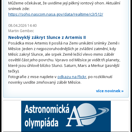
Můžeme očekávat, že uvidíme její pěkný iontový ohon. Aktuální
snímek zde:
https://soho.nascom.nasa.gov/data/realtime/c3/512/
08.04.2026 14:40
Martin Gembec
Neobvyklý zákryt Slunce z Artemis II
Posádka mise Artemis II posílá na Zemi unikátní snímky Země i
Měsíce. Jeden z nejpozoruhodnějších je zvláštní zatmění, kdy
Měsíc zakryl Slunce, ale srpek Země ležící vlevo mimo záběr
osvětlil část jeho povrchu. Vpravo od Měsíce je vidět tři planety,
které jsou úhlově blízko Slunci. Saturn, Mars a Merkur (jasnější
tečky).
Fotografie z mise najdete v
odkazu na Flickr
, po rozkliknutí
novinky uvidíte zmiňovaný záběr Měsíce.
více novinek »