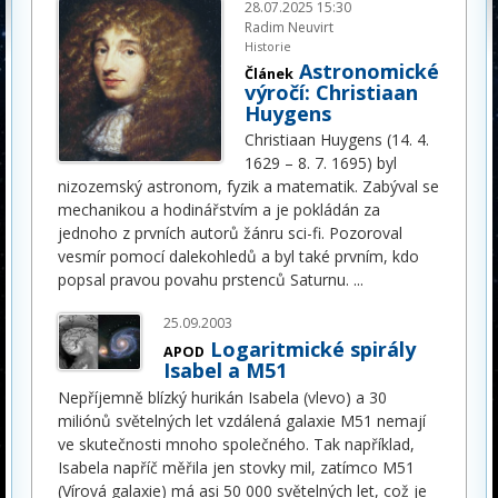
28.07.2025 15:30
Radim Neuvirt
Historie
Astronomické
Článek
výročí: Christiaan
Huygens
Christiaan Huygens (14. 4.
1629 – 8. 7. 1695) byl
nizozemský astronom, fyzik a matematik. Zabýval se
mechanikou a hodinářstvím a je pokládán za
jednoho z prvních autorů žánru sci-fi. Pozoroval
vesmír pomocí dalekohledů a byl také prvním, kdo
popsal pravou povahu prstenců Saturnu.
...
25.09.2003
Logaritmické spirály
APOD
Isabel a M51
Nepříjemně blízký hurikán Isabela (vlevo) a 30
miliónů světelných let vzdálená galaxie M51 nemají
ve skutečnosti mnoho společného. Tak například,
Isabela napříč měřila jen stovky mil, zatímco M51
(Vírová galaxie) má asi 50 000 světelných let, což je