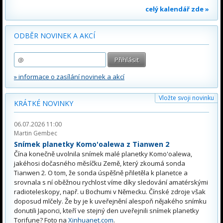
celý kalendář zde »
ODBĚR NOVINEK A AKCÍ
» informace o zasílání novinek a akcí
Vložte svoji novinku
KRÁTKÉ NOVINKY
06.07.2026 11:00
Martin Gembec
Snímek planetky Komo'oalewa z Tianwen 2
Čína konečně uvolnila snímek malé planetky Komo'oalewa,
jakéhosi dočasného měsíčku Země, který zkoumá sonda
Tianwen 2. O tom, že sonda úspěšně přiletěla k planetce a
srovnala s ní oběžnou rychlost víme díky sledování amatérskými
radioteleskopy, např. u Bochumi v Německu. Čínské zdroje však
doposud mlčely. Že by je k uveřejnění alespoň nějakého snímku
donutili Japonci, kteří ve stejný den uveřejnili snímek planetky
Torifune? Foto na
Xinhuanet.com
.