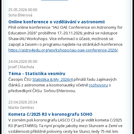
25.05.2026 00:00
Soňa Ehlerová
Online konference o vzdělávání v astronomii
Plně online konference "IAU OAE Conference on Astronomy for
Education 2026" proběhne 17.-20.11.2026; jedná se nástupce
Shaw-IAU Workshops. Více informací o účasti, možnosti se
zapojit a časem i o programu najdete na stránkách konference
https://astro4edu.org/workshops/iau-oae-conference-2026/
.
24.04.2026 05:00
Josef Chlachula
Téma - Statistika vesmíru
Časopis ČSU
Statistika & My 2026/4
přináší řadu zajímavých
článků z astronomie a kosmonautiky včetně
rozhovoru
s
předsedkyní ČASu Soňou Ehlerovou.
23.04.2026 20:34
Martin Gembec
Kometa C/2025 R3 v koronografu SOHO
V zorném poli koronografu LASCO C3 už je vidět kometa C/2025
R3 (PanSTARRS). Ta nyní projde jakoby mezi Sluncem a Zemí ve
vzdálenosti přibližně poloviny cesty ke Slunci, tedy 75 mil. km.