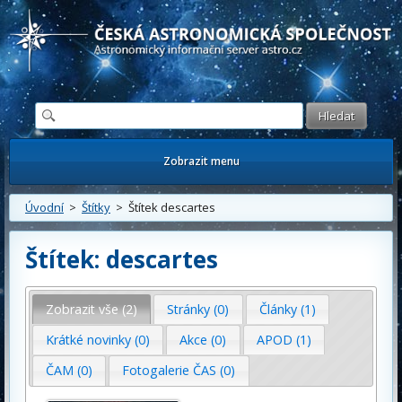
Česká astronomická společnost - Informační astronomický server
Zobrazit menu
Úvodní
>
Štítky
> Štítek descartes
Štítek: descartes
Zobrazit vše (2)
Stránky (0)
Články (1)
Krátké novinky (0)
Akce (0)
APOD (1)
ČAM (0)
Fotogalerie ČAS (0)