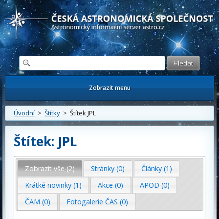
Česká astronomická společnost - Informační astronomický server
Zobrazit menu
Úvodní
>
Štítky
> Štítek JPL
Štítek: JPL
Zobrazit vše (2)
Stránky (0)
Články (1)
Krátké novinky (1)
Akce (0)
APOD (0)
ČAM (0)
Fotogalerie ČAS (0)