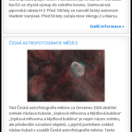
Na ISS se chystá výstup do volného kosmu. Startovat má
japonská raketa H-3. Před 100 lety se narodil český astronom
Vladimír Vanýsek. Před 50 lety začala mise Vikingu 2 u Marsu.
Další informace »
ČESKÁ ASTROFOTOGRAFIE MĚSÍCE
Titul Česká astrofotografie měsíce za červenec 2026 obdržel
snímek Václava Kubeše „Srpková mlhovina a Mýdlová bublina“
„Srpková mlhovina a Mýdlová bublina“ je nejen název snímku,
ale především označení objektů, s jejichž portrétem zvítězil
Václav Kubeš v soutěži Česká astrofotografie měsíce. Tento