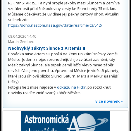
R3 (PanSTARRS). Ta nyní projde jakoby mezi Sluncem a Zemí ve
vzdálenosti přibližně poloviny cesty ke Slunci, tedy 75 mil. km.
Můžeme očekávat, že uvidíme její pěkný iontový ohon. Aktuální
snímek zde:
https://soho.nascom.nasa.gov/data/realtime/c3/512/
08.04.2026 14:40
Martin Gembec
Neobvyklý zákryt Slunce z Artemis II
Posádka mise Artemis II posílá na Zemi unikátní snímky Země i
Měsíce. Jeden z nejpozoruhodnějších je zvláštní zatmění, kdy
Měsíc zakryl Slunce, ale srpek Země ležící vlevo mimo záběr
osvětlil část jeho povrchu. Vpravo od Měsíce je vidět tři planety,
které jsou úhlově blízko Slunci. Saturn, Mars a Merkur (jasnější
tečky).
Fotografie z mise najdete v
odkazu na Flickr
, po rozkliknutí
novinky uvidíte zmiňovaný záběr Měsíce.
více novinek »