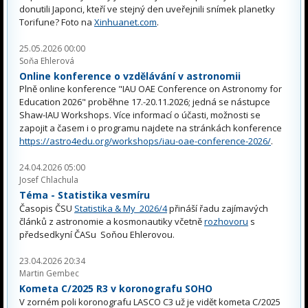
donutili Japonci, kteří ve stejný den uveřejnili snímek planetky
Torifune? Foto na
Xinhuanet.com
.
25.05.2026 00:00
Soňa Ehlerová
Online konference o vzdělávání v astronomii
Plně online konference "IAU OAE Conference on Astronomy for
Education 2026" proběhne 17.-20.11.2026; jedná se nástupce
Shaw-IAU Workshops. Více informací o účasti, možnosti se
zapojit a časem i o programu najdete na stránkách konference
https://astro4edu.org/workshops/iau-oae-conference-2026/
.
24.04.2026 05:00
Josef Chlachula
Téma - Statistika vesmíru
Časopis ČSU
Statistika & My 2026/4
přináší řadu zajímavých
článků z astronomie a kosmonautiky včetně
rozhovoru
s
předsedkyní ČASu Soňou Ehlerovou.
23.04.2026 20:34
Martin Gembec
Kometa C/2025 R3 v koronografu SOHO
V zorném poli koronografu LASCO C3 už je vidět kometa C/2025