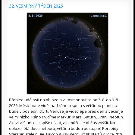
32. VESMÍRNÝ TÝDEN 2026
Přehled událostí na obloze a v kosmonautice od 3. 8. do 9. 8.
2026. Měsíc bude vidět nad ránem spolu s většinou planet a
bude v poslední čtvrti. Venuše je vidět lépe přes den a večer je
velmi nízko. Ráno uvidíme Merkur, Mars, Saturn, Uran i Neptun.
Aktivita Slunce je spíše nízká, ale může se občas zvýšit. Na
obloze létá dost meteorů, většina budou postupně Perseidy.
Starship stále pluje, Falcon 9 uskutečnil již 90 startů v roce 2026.