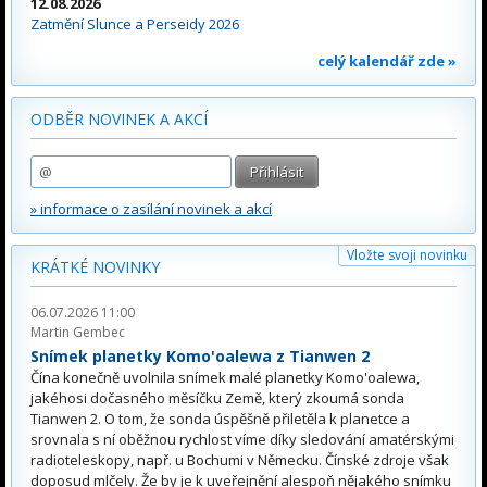
12.08.2026
Zatmění Slunce a Perseidy 2026
celý kalendář zde »
ODBĚR NOVINEK A AKCÍ
» informace o zasílání novinek a akcí
Vložte svoji novinku
KRÁTKÉ NOVINKY
06.07.2026 11:00
Martin Gembec
Snímek planetky Komo'oalewa z Tianwen 2
Čína konečně uvolnila snímek malé planetky Komo'oalewa,
jakéhosi dočasného měsíčku Země, který zkoumá sonda
Tianwen 2. O tom, že sonda úspěšně přiletěla k planetce a
srovnala s ní oběžnou rychlost víme díky sledování amatérskými
radioteleskopy, např. u Bochumi v Německu. Čínské zdroje však
doposud mlčely. Že by je k uveřejnění alespoň nějakého snímku