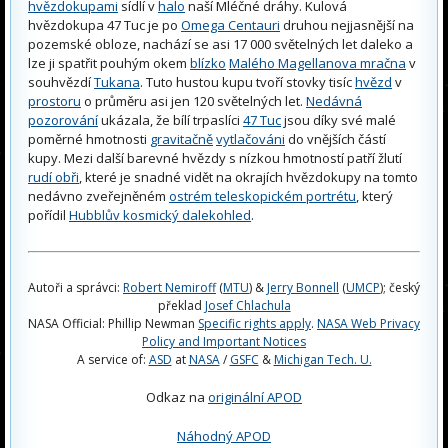
hvězdokupami
sídlí v
halo
naší Mléčné dráhy. Kulová
hvězdokupa 47 Tuc je po
Omega Centauri
druhou nejjasnější na
pozemské obloze, nachází se asi 17 000 světelných let daleko a
lze ji spatřit pouhým okem
blízko
Malého Magellanova mračna
v
souhvězdí
Tukana
. Tuto hustou kupu tvoří stovky tisíc
hvězd
v
prostoru
o průměru asi jen 120 světelných let.
Nedávná
pozorování
ukázala, že bílí trpaslíci
47 Tuc
jsou díky své malé
poměrné hmotnosti
gravitačně
vytlačováni
do vnějších částí
kupy. Mezi další barevné hvězdy s nízkou hmotností patří žlutí
rudí obři
, které je snadné vidět na okrajích hvězdokupy na tomto
nedávno zveřejněném
ostrém teleskopickém portrétu
, který
pořídil
Hubblův kosmický dalekohled
.
Autoři a správci:
Robert Nemiroff
(
MTU
) &
Jerry Bonnell
(
UMCP
); český
překlad
Josef Chlachula
NASA Official: Phillip Newman
Specific rights apply
.
NASA Web Privacy
Policy and Important Notices
A service of:
ASD
at
NASA
/
GSFC
&
Michigan Tech. U.
Odkaz na
originální APOD
Náhodný APOD