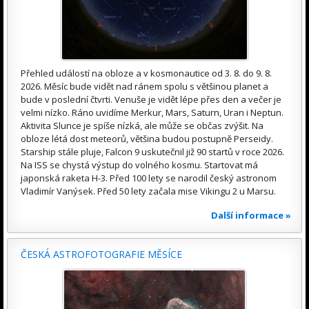
Přehled událostí na obloze a v kosmonautice od 3. 8. do 9. 8.
2026. Měsíc bude vidět nad ránem spolu s většinou planet a
bude v poslední čtvrti. Venuše je vidět lépe přes den a večer je
velmi nízko. Ráno uvidíme Merkur, Mars, Saturn, Uran i Neptun.
Aktivita Slunce je spíše nízká, ale může se občas zvýšit. Na
obloze létá dost meteorů, většina budou postupně Perseidy.
Starship stále pluje, Falcon 9 uskutečnil již 90 startů v roce 2026.
Na ISS se chystá výstup do volného kosmu. Startovat má
japonská raketa H-3. Před 100 lety se narodil český astronom
Vladimír Vanýsek. Před 50 lety začala mise Vikingu 2 u Marsu.
Další informace »
ČESKÁ ASTROFOTOGRAFIE MĚSÍCE