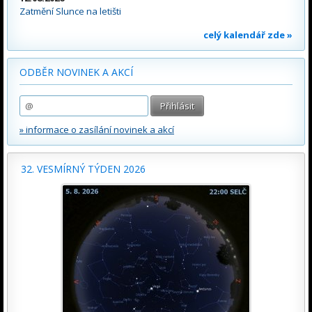
Zatmění Slunce na letišti
celý kalendář zde »
ODBĚR NOVINEK A AKCÍ
» informace o zasílání novinek a akcí
32. VESMÍRNÝ TÝDEN 2026