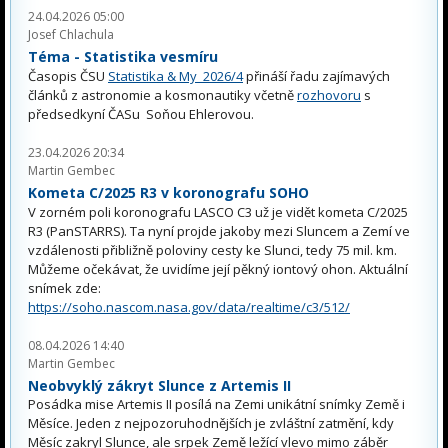
24.04.2026 05:00
Josef Chlachula
Téma - Statistika vesmíru
Časopis ČSU
Statistika & My 2026/4
přináší řadu zajímavých
článků z astronomie a kosmonautiky včetně
rozhovoru
s
předsedkyní ČASu Soňou Ehlerovou.
23.04.2026 20:34
Martin Gembec
Kometa C/2025 R3 v koronografu SOHO
V zorném poli koronografu LASCO C3 už je vidět kometa C/2025
R3 (PanSTARRS). Ta nyní projde jakoby mezi Sluncem a Zemí ve
vzdálenosti přibližně poloviny cesty ke Slunci, tedy 75 mil. km.
Můžeme očekávat, že uvidíme její pěkný iontový ohon. Aktuální
snímek zde:
https://soho.nascom.nasa.gov/data/realtime/c3/512/
08.04.2026 14:40
Martin Gembec
Neobvyklý zákryt Slunce z Artemis II
Posádka mise Artemis II posílá na Zemi unikátní snímky Země i
Měsíce. Jeden z nejpozoruhodnějších je zvláštní zatmění, kdy
Měsíc zakryl Slunce, ale srpek Země ležící vlevo mimo záběr