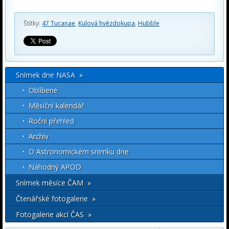
Štítky:
47 Tucanae
,
Kulová hvězdokupa
,
Hubble
Snímek dne NASA »
Oblíbené
Měsíční kalendář
Roční přehled
Archív
O Astronomickém snímku dne
Náhodný APOD
Snímek měsíce ČAM »
Čtenářské fotogalerie »
Fotogalerie akcí ČAS »