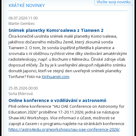
Vložte svoji novinku
KRÁTKÉ NOVINKY
06.07.2026 11:00
Martin Gembec
Snímek planetky Komo'oalewa z Tianwen 2
Čína konečně uvolnila snímek malé planetky Komo'oalewa,
jakéhosi dočasného měsíčku Země, který zkoumá sonda
Tianwen 2. O tom, že sonda úspěšně přiletěla k planetce a
srovnala s ní oběžnou rychlost víme díky sledování amatérskými
radioteleskopy, např. u Bochumi v Německu. Čínské zdroje však
doposud mlčely. Že by je k uveřejnění alespoň nějakého snímku
donutili Japonci, kteří ve stejný den uveřejnili snímek planetky
Torifune? Foto na
Xinhuanet.com
.
25.05.2026 00:00
Soňa Ehlerová
Online konference o vzdělávání v astronomii
Plně online konference "IAU OAE Conference on Astronomy for
Education 2026" proběhne 17.-20.11.2026; jedná se nástupce
Shaw-IAU Workshops. Více informací o účasti, možnosti se
zapojit a časem i o programu najdete na stránkách konference
https://astro4edu.org/workshops/iau-oae-conference-2026/
.