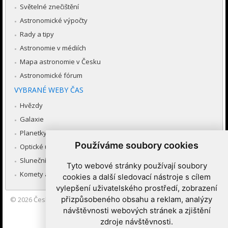
Světelné znečištění
Astronomické výpočty
Rady a tipy
Astronomie v médiích
Mapa astronomie v Česku
Astronomické fórum
VYBRANÉ WEBY ČAS
Hvězdy
Galaxie
Planetky
Používáme soubory cookies
Optické úkazy v atmosféře
Sluneční soustava
Tyto webové stránky používají soubory
Komety a meteory
cookies a další sledovací nástroje s cílem
vylepšení uživatelského prostředí, zobrazení
přizpůsobeného obsahu a reklam, analýzy
© 2026
Česká astronomická společnost
|
Hvězdárna a planetárium
Brno spolupracuje se serverem Astro.cz
návštěvnosti webových stránek a zjištění
zdroje návštěvnosti.