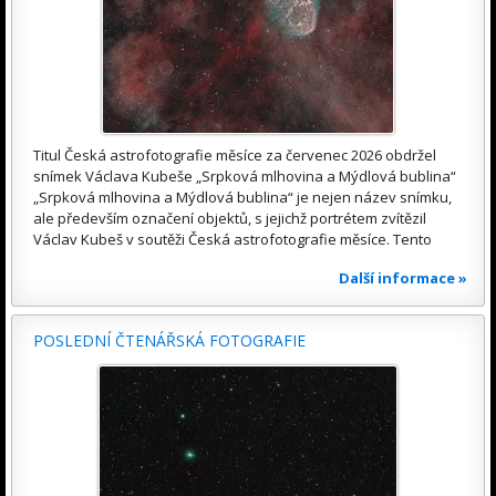
Titul Česká astrofotografie měsíce za červenec 2026 obdržel
snímek Václava Kubeše „Srpková mlhovina a Mýdlová bublina“
„Srpková mlhovina a Mýdlová bublina“ je nejen název snímku,
ale především označení objektů, s jejichž portrétem zvítězil
Václav Kubeš v soutěži Česká astrofotografie měsíce. Tento
Další informace »
POSLEDNÍ ČTENÁŘSKÁ FOTOGRAFIE