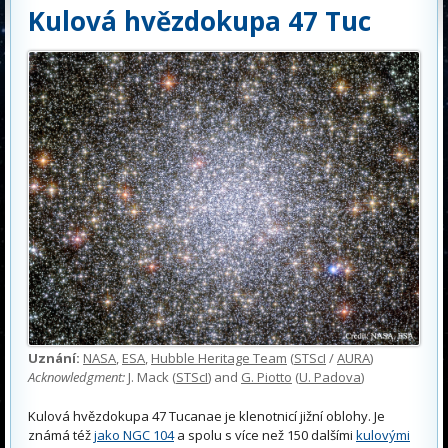
Kulová hvězdokupa 47 Tuc
Uznání:
NASA
,
ESA
,
Hubble Heritage Team
(
STScI
/
AURA
)
Acknowledgment:
J. Mack (
STScI
) and
G. Piotto
(
U. Padova
)
Kulová hvězdokupa 47 Tucanae je klenotnicí jižní oblohy. Je
známá též
jako NGC 104
a spolu s více než 150 dalšími
kulovými