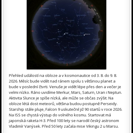
Přehled událostí na obloze a v kosmonautice od 3. 8. do 9. 8.
2026. Měsíc bude vidět nad ránem spolu s většinou planet a
bude v poslední čtvrti. Venuše je vidět lépe přes den a večer je
velmi nízko. Ráno uvidíme Merkur, Mars, Saturn, Uran i Neptun.
Aktivita Slunce je spíše nízká, ale může se občas zvýšit. Na
obloze létá dost meteorů, většina budou postupně Perseidy.
Starship stále pluje, Falcon 9 uskutečnil již 90 startů v roce 2026.
Na ISS se chystá výstup do volného kosmu. Startovat má
japonská raketa H-3. Před 100 lety se narodil český astronom
Vladimír Vanýsek. Před 50 lety začala mise Vikingu 2 u Marsu.