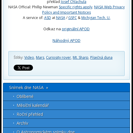
překlad
Josef Chlachula
NASA Official: Phillip Newman
Specific rights apply
.
NASA Web Privacy
Policy and Important Notices
A service of:
ASD
at
NASA
/
GSFC
&
Michigan Tech. U.
Odkaz na
originální APOD
Náhodný APOD
Štítky:
Video
,
Mars
,
Curiosity rover
,
Mt. Sharp
,
Písečná duna
Snímek dne NASA »
Oblíbené
Měsíční kalendář
Roční přehled
Archív
O Astronomickém snímku dne