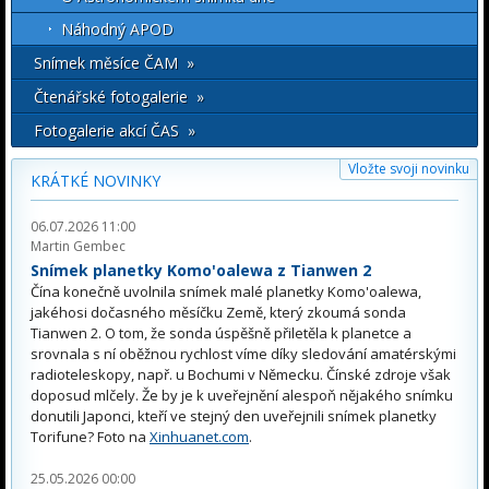
Náhodný APOD
Snímek měsíce ČAM »
Čtenářské fotogalerie »
Fotogalerie akcí ČAS »
Vložte svoji novinku
KRÁTKÉ NOVINKY
06.07.2026 11:00
Martin Gembec
Snímek planetky Komo'oalewa z Tianwen 2
Čína konečně uvolnila snímek malé planetky Komo'oalewa,
jakéhosi dočasného měsíčku Země, který zkoumá sonda
Tianwen 2. O tom, že sonda úspěšně přiletěla k planetce a
srovnala s ní oběžnou rychlost víme díky sledování amatérskými
radioteleskopy, např. u Bochumi v Německu. Čínské zdroje však
doposud mlčely. Že by je k uveřejnění alespoň nějakého snímku
donutili Japonci, kteří ve stejný den uveřejnili snímek planetky
Torifune? Foto na
Xinhuanet.com
.
25.05.2026 00:00