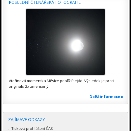
POSLEDNÍ ČTENÁŘSKÁ FOTOGRAFIE
Vteřinová momentka Měsíce poblíž Plejád. Výsledek je proti
originálu 2x zmenšený.
Další informace »
ZAJÍMAVÉ ODKAZY
Tisková prohlášení ČAS