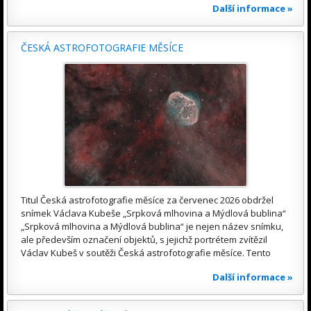
Další informace »
ČESKÁ ASTROFOTOGRAFIE MĚSÍCE
Titul Česká astrofotografie měsíce za červenec 2026 obdržel
snímek Václava Kubeše „Srpková mlhovina a Mýdlová bublina“
„Srpková mlhovina a Mýdlová bublina“ je nejen název snímku,
ale především označení objektů, s jejichž portrétem zvítězil
Václav Kubeš v soutěži Česká astrofotografie měsíce. Tento
Další informace »