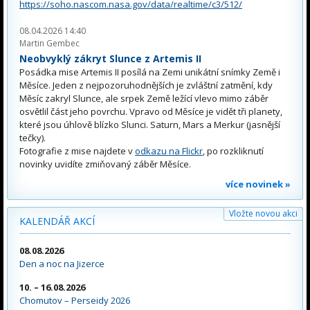
https://soho.nascom.nasa.gov/data/realtime/c3/512/
08.04.2026 14:40
Martin Gembec
Neobvyklý zákryt Slunce z Artemis II
Posádka mise Artemis II posílá na Zemi unikátní snímky Země i
Měsíce. Jeden z nejpozoruhodnějších je zvláštní zatmění, kdy
Měsíc zakryl Slunce, ale srpek Země ležící vlevo mimo záběr
osvětlil část jeho povrchu. Vpravo od Měsíce je vidět tři planety,
které jsou úhlově blízko Slunci. Saturn, Mars a Merkur (jasnější
tečky).
Fotografie z mise najdete v
odkazu na Flickr
, po rozkliknutí
novinky uvidíte zmiňovaný záběr Měsíce.
více novinek »
Vložte novou akci
KALENDÁŘ AKCÍ
08.08.2026
Den a noc na Jizerce
10. – 16.08.2026
Chomutov – Perseidy 2026