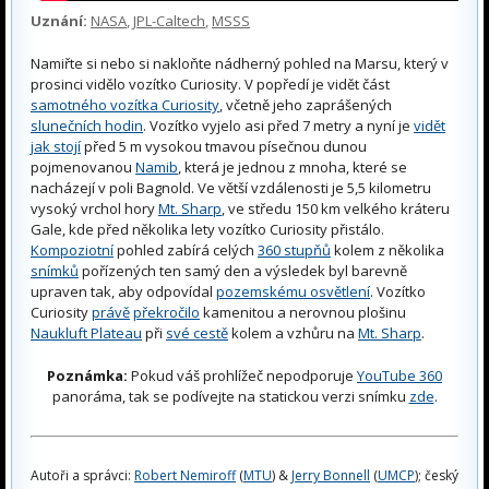
Uznání:
NASA
,
JPL-Caltech
,
MSSS
Namiřte si nebo si nakloňte nádherný pohled na Marsu, který v
prosinci vidělo vozítko Curiosity. V popředí je vidět část
samotného vozítka Curiosity
, včetně jeho zaprášených
slunečních hodin
. Vozítko vyjelo asi před 7 metry a nyní je
vidět
jak stojí
před 5 m vysokou tmavou písečnou dunou
pojmenovanou
Namib
, která je jednou z mnoha, které se
nacházejí v poli Bagnold. Ve větší vzdálenosti je 5,5 kilometru
vysoký vrchol hory
Mt. Sharp
, ve středu 150 km velkého kráteru
Gale, kde před několika lety vozítko Curiosity přistálo.
Kompoziotní
pohled zabírá celých
360 stupňů
kolem z několika
snímků
pořízených ten samý den a výsledek byl barevně
upraven tak, aby odpovídal
pozemskému osvětlení
. Vozítko
Curiosity
právě
překročilo
kamenitou a nerovnou plošinu
Naukluft Plateau
při
své cestě
kolem a vzhůru na
Mt. Sharp
.
Poznámka:
Pokud váš prohlížeč nepodporuje
YouTube 360
panoráma, tak se podívejte na statickou verzi snímku
zde
.
Autoři a správci:
Robert Nemiroff
(
MTU
) &
Jerry Bonnell
(
UMCP
); český