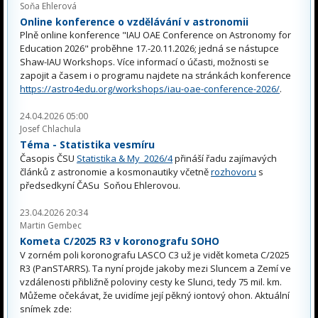
Soňa Ehlerová
Online konference o vzdělávání v astronomii
Plně online konference "IAU OAE Conference on Astronomy for
Education 2026" proběhne 17.-20.11.2026; jedná se nástupce
Shaw-IAU Workshops. Více informací o účasti, možnosti se
zapojit a časem i o programu najdete na stránkách konference
https://astro4edu.org/workshops/iau-oae-conference-2026/
.
24.04.2026 05:00
Josef Chlachula
Téma - Statistika vesmíru
Časopis ČSU
Statistika & My 2026/4
přináší řadu zajímavých
článků z astronomie a kosmonautiky včetně
rozhovoru
s
předsedkyní ČASu Soňou Ehlerovou.
23.04.2026 20:34
Martin Gembec
Kometa C/2025 R3 v koronografu SOHO
V zorném poli koronografu LASCO C3 už je vidět kometa C/2025
R3 (PanSTARRS). Ta nyní projde jakoby mezi Sluncem a Zemí ve
vzdálenosti přibližně poloviny cesty ke Slunci, tedy 75 mil. km.
Můžeme očekávat, že uvidíme její pěkný iontový ohon. Aktuální
snímek zde: