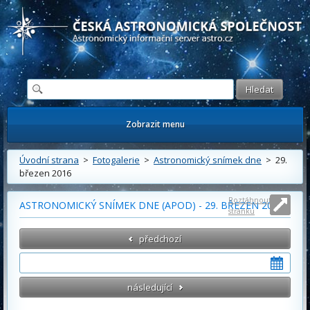
Česká astronomická společnost - Informační astronomický server
Zobrazit menu
Úvodní strana
>
Fotogalerie
>
Astronomický snímek dne
> 29.
březen 2016
Roztáhnout
ASTRONOMICKÝ SNÍMEK DNE (APOD) - 29. BŘEZEN 2016
stránku
předchozí
následující