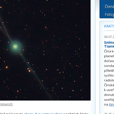
Čtená
Fotog
KRÁT
06.07.
Sním
Tian
Čína k
plane
dočas
sonda
přilet
rychlo
radiot
Čínské
k uve
donuti
uveřej
emmerich
na
Xi
málně má kometa
ohony dva
:
iontový ohon
z nabitých částic