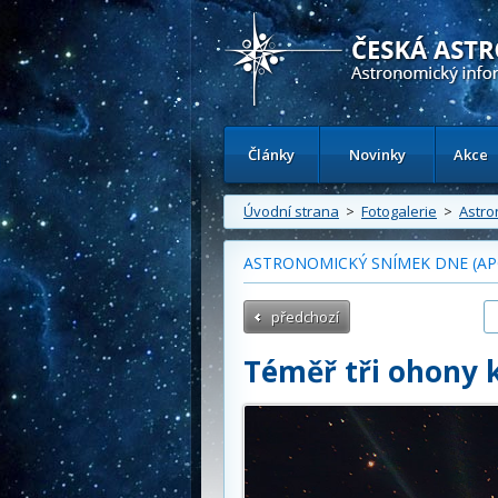
Česká astronomická společnost - Inform
Články
Novinky
Akce
Úvodní strana
>
Fotogalerie
>
Astro
ASTRONOMICKÝ SNÍMEK DNE (APO
předchozí
Téměř tři ohony 