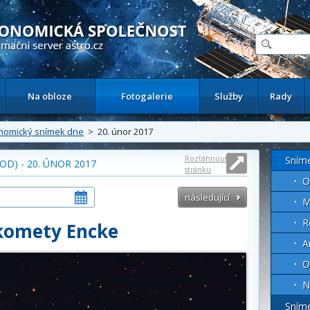
ační astronomický server
Na obloze
Fotogalerie
Služby
Rady
nomický snímek dne
> 20. únor 2017
Roztáhnout
Sním
D) - 20. ÚNOR 2017
stránku
O
následující
M
R
komety Encke
A
O
N
Sním