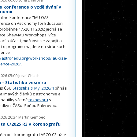
2026 00:00
Soňa Ehlerová
e konference o vzdělávání v
onomii
nline konference "IAU OAE
rence on Astronomy for Education
proběhne 17.-20.11.2026; jedná se
pce Shaw-IAU Workshops. Více
ací o účasti, možnosti se zapojit a
i o programu najdete na stránkách
rence
//astro4edu.org/workshops/iau-oae-
rence-2026/
.
2026 05:00
Josef Chlachula
- Statistika vesmíru
is ČSU
Statistika & My 2026/4
přináší
ajímavých článků z astronomie a
nautiky včetně
rozhovoru
s
edkyní ČASu Soňou Ehlerovou.
2026 20:34
Martin Gembec
ta C/2025 R3 v koronografu
O
ém poli koronografu LASCO C3 už je