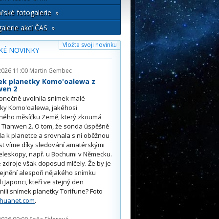
řské fotogalerie »
alerie akcí ČAS »
Vložte svoji novinku
KÉ NOVINKY
2026 11:00
Martin Gembec
ek planetky Komo'oalewa z
wen 2
onečně uvolnila snímek malé
tky Komo'oalewa, jakéhosi
ného měsíčku Země, který zkoumá
 Tianwen 2. O tom, že sonda úspěšně
ěla k planetce a srovnala s ní oběžnou
st víme díky sledování amatérskými
eleskopy, např. u Bochumi v Německu.
 zdroje však doposud mlčely. Že by je
řejnění alespoň nějakého snímku
li Japonci, kteří ve stejný den
nili snímek planetky Torifune? Foto
nhuanet.com
.