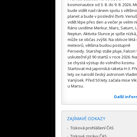
kosmonautice od 3. 8. do 9. 8. 2026. M
bude vidět nad ránem spolu s většin
planet a bude v poslední čtvrti. Venuš
vidět lépe přes den a večer je velmi n
Ráno uvidíme Merkur, Mars, Saturn, U
Neptun. Aktivita Slunce je spíše nízká,
může se občas zvýšit. Na obloze létá
meteorů, většina budou postupně
Perseidy. Starship stále pluje, Falcon 
uskutečnil již 90 startů v roce 2026. Na
se chystá výstup do volného kosmu.
Startovat má japonská raketa H-3. Př
lety se narodil český astronom Vladim
Vanýsek. Před 50 lety začala mise Vik
u Marsu.
Další info
ZAJÍMAVÉ ODKAZY
Tisková prohlášení ČAS
Tiskové zprávy ČAS