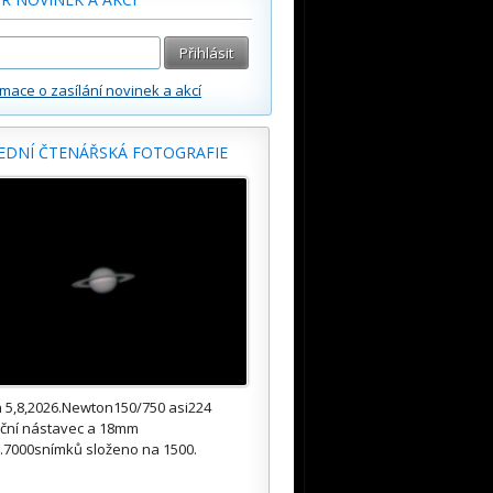
rmace o zasílání novinek a akcí
EDNÍ ČTENÁŘSKÁ FOTOGRAFIE
 5,8,2026.Newton150/750 asi224
kční nástavec a 18mm
.7000snímků složeno na 1500.