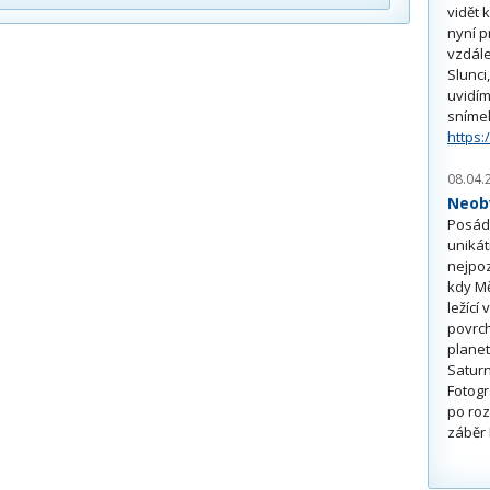
vidět 
nyní p
vzdále
Slunci
uvidím
sníme
https:
08.04.
Neobv
Posádk
unikát
nejpoz
kdy Mě
ležící
povrch
planet
Saturn
Fotogr
po roz
záběr 