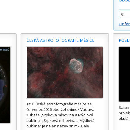
» info
ČESKÁ ASTROFOTOGRAFIE MĚSÍCE
POSL
Titul Česká astrofotografie měsíce za
Saturn
červenec 2026 obdržel snímek Václava
proje
Kubeše „Srpková mlhovina a Mýdlová
okulár
bublina“ „Srpková mlhovina a Mýdlová
bublina“ je nejen název snímku, ale