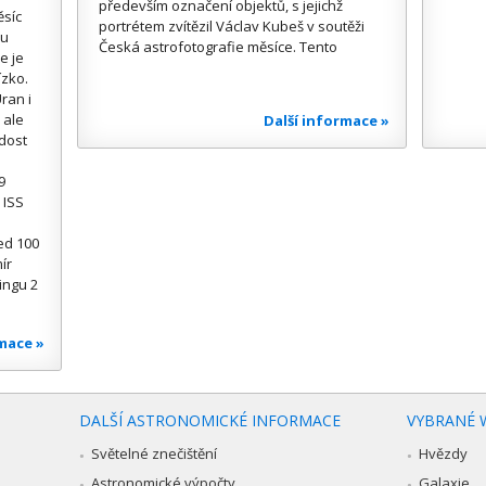
především označení objektů, s jejichž
ěsíc
portrétem zvítězil Václav Kubeš v soutěži
ou
Česká astrofotografie měsíce. Tento
e je
ízko.
ran i
 ale
Další informace »
 dost
9
 ISS
ed 100
ír
ingu 2
rmace »
DALŠÍ ASTRONOMICKÉ INFORMACE
VYBRANÉ 
Světelné znečištění
Hvězdy
Astronomické výpočty
Galaxie