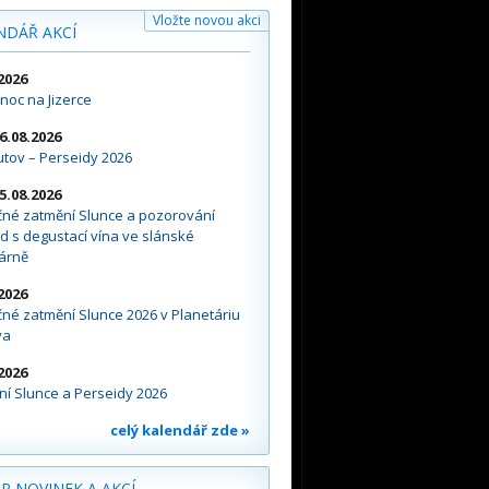
Vložte novou akci
NDÁŘ AKCÍ
2026
noc na Jizerce
16.08.2026
tov – Perseidy 2026
15.08.2026
čné zatmění Slunce a pozorování
d s degustací vína ve slánské
árně
2026
né zatmění Slunce 2026 v Planetáriu
va
2026
í Slunce a Perseidy 2026
celý kalendář zde »
R NOVINEK A AKCÍ