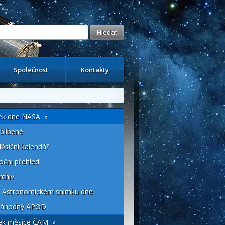
Společnost
Kontakty
ek dne NASA »
blíbené
ěsíční kalendář
oční přehled
rchív
 Astronomickém snímku dne
áhodný APOD
ek měsíce ČAM »