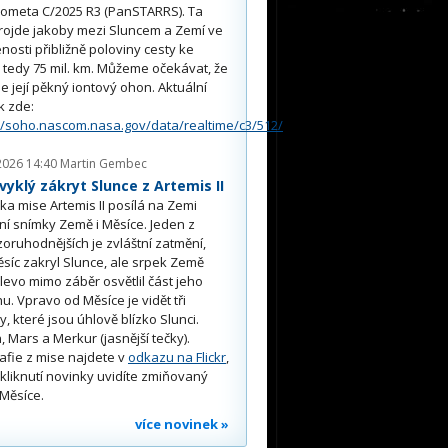
kometa C/2025 R3 (PanSTARRS). Ta
rojde jakoby mezi Sluncem a Zemí ve
nosti přibližně poloviny cesty ke
, tedy 75 mil. km. Můžeme očekávat, že
e její pěkný iontový ohon. Aktuální
k zde:
//soho.nascom.nasa.gov/data/realtime/c3/512/
2026 14:40
Martin Gembec
yklý zákryt Slunce z Artemis II
a mise Artemis II posílá na Zemi
ní snímky Země i Měsíce. Jeden z
oruhodnějších je zvláštní zatmění,
síc zakryl Slunce, ale srpek Země
 vlevo mimo záběr osvětlil část jeho
u. Vpravo od Měsíce je vidět tři
y, které jsou úhlově blízko Slunci.
, Mars a Merkur (jasnější tečky).
afie z mise najdete v
odkazu na Flickr
,
kliknutí novinky uvidíte zmiňovaný
Měsíce.
více novinek »