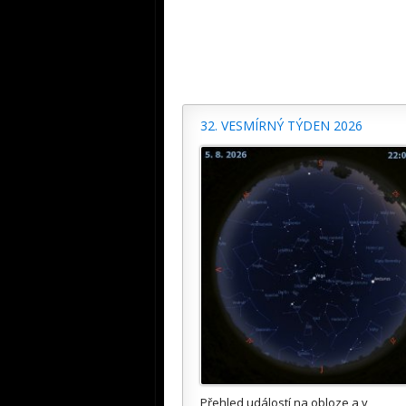
32. VESMÍRNÝ TÝDEN 2026
Přehled událostí na obloze a v