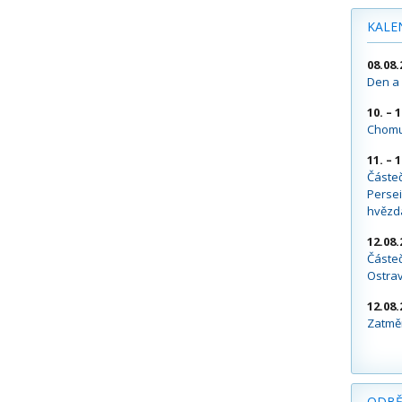
KALE
08.08.
Den a 
10. – 
Chomu
11. – 
Částe
Persei
hvězd
12.08.
Částeč
Ostra
12.08.
Zatměn
ODBĚ