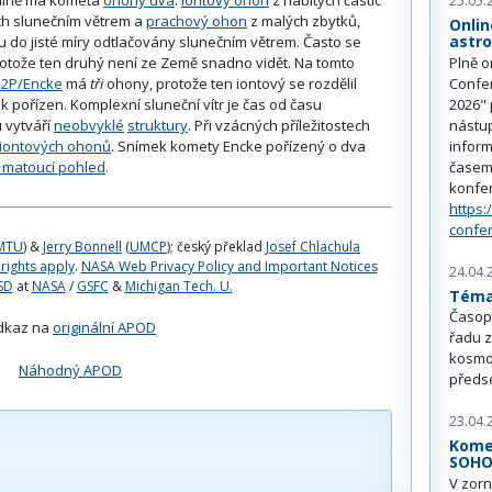
25.05.
h slunečním větrem a
prachový ohon
z malých zbytků,
Onlin
astr
ou do jisté míry odtlačovány slunečním větrem. Často se
Plně o
rotože ten druhý není ze Země snadno vidět. Na tomto
Confe
 2P/Encke
má
tři
ohony, protože ten iontový se rozdělil
2026" 
k pořízen. Komplexní sluneční vítr je čas od času
nástu
 vytváří
neobvyklé
struktury
. Při vzácných příležitostech
inform
 iontových ohonů
. Snímek komety Encke pořízený o dva
časem 
matoucí pohled
.
konfe
https:
confe
MTU
) &
Jerry Bonnell
(
UMCP
); český překlad
Josef Chlachula
 rights apply
.
NASA Web Privacy Policy and Important Notices
24.04.
SD
at
NASA
/
GSFC
&
Michigan Tech. U.
Téma 
Časop
dkaz na
originální APOD
řadu z
kosmo
Náhodný APOD
předs
23.04.
Kome
SOH
V zorn