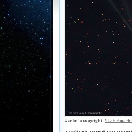
Uznání a copyright:
Fritz Helmut H
Jak může mít kometa tři ohony? Nor