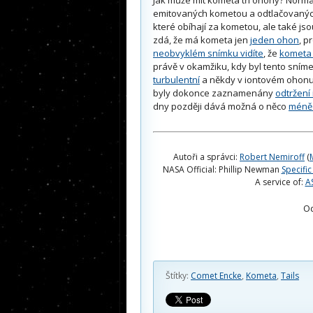
emitovaných kometou a odtlačovanýc
které obíhají za kometou, ale také js
zdá, že má kometa jen
jeden ohon
, p
neobvyklém snímku vidíte
, že
kometa
právě v okamžiku, kdy byl tento sníme
turbulentní
a někdy v iontovém ohonu
byly dokonce zaznamenány
odtržení
dny později dává možná o něco
méně 
Autoři a správci:
Robert Nemiroff
(
NASA Official: Phillip Newman
Specific
A service of:
A
O
Štítky:
Comet Encke
,
Kometa
,
Tails