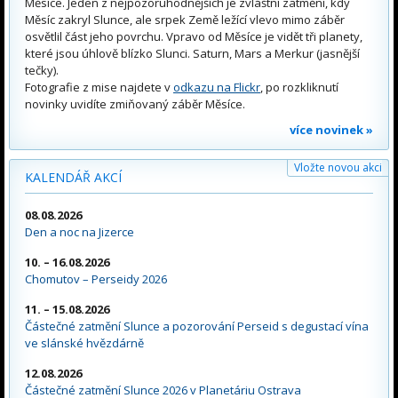
Měsíce. Jeden z nejpozoruhodnějších je zvláštní zatmění, kdy
Měsíc zakryl Slunce, ale srpek Země ležící vlevo mimo záběr
osvětlil část jeho povrchu. Vpravo od Měsíce je vidět tři planety,
které jsou úhlově blízko Slunci. Saturn, Mars a Merkur (jasnější
tečky).
Fotografie z mise najdete v
odkazu na Flickr
, po rozkliknutí
novinky uvidíte zmiňovaný záběr Měsíce.
více novinek »
Vložte novou akci
KALENDÁŘ AKCÍ
08.08.2026
Den a noc na Jizerce
10. – 16.08.2026
Chomutov – Perseidy 2026
11. – 15.08.2026
Částečné zatmění Slunce a pozorování Perseid s degustací vína
ve slánské hvězdárně
12.08.2026
Částečné zatmění Slunce 2026 v Planetáriu Ostrava