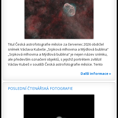
Titul Česká astrofotografie měsíce za červenec 2026 obdržel
snímek Václava Kubeše „Srpková mlhovina a Mýdlová bublina“
„Srpková mlhovina a Mýdlová bublina“ je nejen název snímku,
ale především označení objektů, s jejichž portrétem zvítězil
Václav Kubeš v soutěži Česká astrofotografie měsíce. Tento
Další informace »
POSLEDNÍ ČTENÁŘSKÁ FOTOGRAFIE