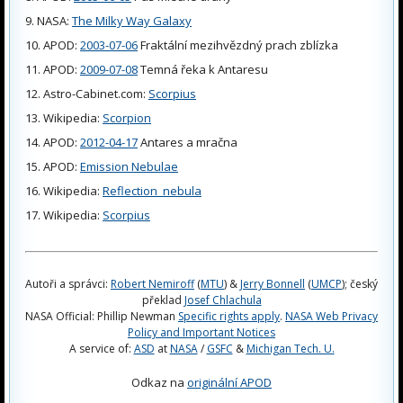
NASA:
The Milky Way Galaxy
APOD:
2003-07-06
Fraktální mezihvězdný prach zblízka
APOD:
2009-07-08
Temná řeka k Antaresu
Astro-Cabinet.com:
Scorpius
Wikipedia:
Scorpion
APOD:
2012-04-17
Antares a mračna
APOD:
Emission Nebulae
Wikipedia:
Reflection_nebula
Wikipedia:
Scorpius
Autoři a správci:
Robert Nemiroff
(
MTU
) &
Jerry Bonnell
(
UMCP
); český
překlad
Josef Chlachula
NASA Official: Phillip Newman
Specific rights apply
.
NASA Web Privacy
Policy and Important Notices
A service of:
ASD
at
NASA
/
GSFC
&
Michigan Tech. U.
Odkaz na
originální APOD