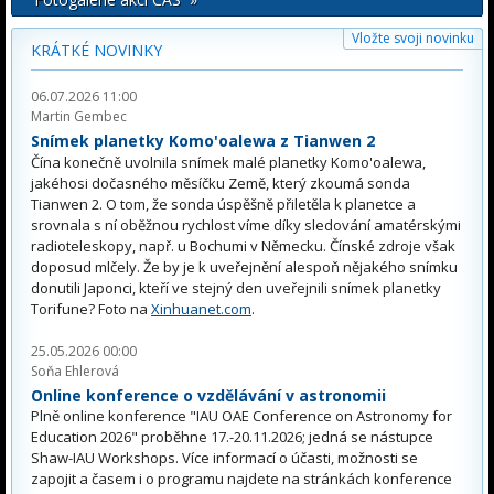
Vložte svoji novinku
KRÁTKÉ NOVINKY
06.07.2026 11:00
Martin Gembec
Snímek planetky Komo'oalewa z Tianwen 2
Čína konečně uvolnila snímek malé planetky Komo'oalewa,
jakéhosi dočasného měsíčku Země, který zkoumá sonda
Tianwen 2. O tom, že sonda úspěšně přiletěla k planetce a
srovnala s ní oběžnou rychlost víme díky sledování amatérskými
radioteleskopy, např. u Bochumi v Německu. Čínské zdroje však
doposud mlčely. Že by je k uveřejnění alespoň nějakého snímku
donutili Japonci, kteří ve stejný den uveřejnili snímek planetky
Torifune? Foto na
Xinhuanet.com
.
25.05.2026 00:00
Soňa Ehlerová
Online konference o vzdělávání v astronomii
Plně online konference "IAU OAE Conference on Astronomy for
Education 2026" proběhne 17.-20.11.2026; jedná se nástupce
Shaw-IAU Workshops. Více informací o účasti, možnosti se
zapojit a časem i o programu najdete na stránkách konference