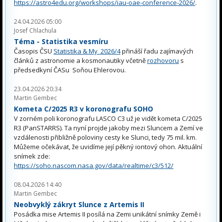
https://astro4edu.org/workshops/iau-oae-conference-2026/
.
24.04.2026 05:00
Josef Chlachula
Téma - Statistika vesmíru
Časopis ČSU
Statistika & My 2026/4
přináší řadu zajímavých
článků z astronomie a kosmonautiky včetně
rozhovoru
s
předsedkyní ČASu Soňou Ehlerovou.
23.04.2026 20:34
Martin Gembec
Kometa C/2025 R3 v koronografu SOHO
V zorném poli koronografu LASCO C3 už je vidět kometa C/2025
R3 (PanSTARRS). Ta nyní projde jakoby mezi Sluncem a Zemí ve
vzdálenosti přibližně poloviny cesty ke Slunci, tedy 75 mil. km.
Můžeme očekávat, že uvidíme její pěkný iontový ohon. Aktuální
snímek zde:
https://soho.nascom.nasa.gov/data/realtime/c3/512/
08.04.2026 14:40
Martin Gembec
Neobvyklý zákryt Slunce z Artemis II
Posádka mise Artemis II posílá na Zemi unikátní snímky Země i