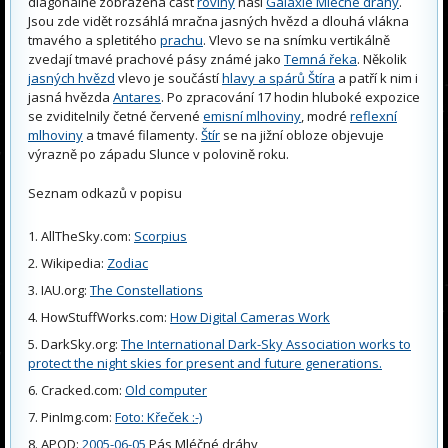
diagonálně zobrazena část
roviny
naší
Galaxie Mléčné dráhy
.
Jsou zde vidět rozsáhlá mračna jasných hvězd a dlouhá vlákna
tmavého a spletitého
prachu
. Vlevo se na snímku vertikálně
zvedají tmavé prachové pásy známé jako
Temná řeka
. Několik
jasných hvězd
vlevo je součástí
hlavy a spárů Štíra
a patří k nim i
jasná hvězda
Antares
. Po zpracování 17 hodin hluboké expozice
se zviditelnily četné červené
emisní mlhoviny
, modré
reflexní
mlhoviny
a tmavé filamenty.
Štír
se na jižní obloze objevuje
výrazně po západu Slunce v polovině roku.
Seznam odkazů v popisu
AllTheSky.com:
Scorpius
Wikipedia:
Zodiac
IAU.org:
The Constellations
HowStuffWorks.com:
How Digital Cameras Work
DarkSky.org:
The International Dark-Sky Association works to
protect the night skies for present and future generations.
Cracked.com:
Old computer
PinImg.com:
Foto: Křeček :-)
APOD:
2005-06-05
Pás Mléčné dráhy