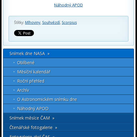
Náhodný APOD
Štítky:
Mlhoviny
,
Souhvězdí
,
Scorpius
Snímek dne NASA »
Oblíbené
Měsíční kalendář
Roční přehled
Archív
O Astronomickém snímku dne
Náhodný APOD
Snímek měsíce ČAM »
Čtenářské fotogalerie »
Fotogalerie akcí ČAS »