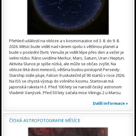
Přehled událostí na obloze a v kosmonautice od 3. 8. do 9. 8.
2026. Měsíc bude vidět nad ránem spolu s většinou planet a
bude v poslední čtvrti. Venuše je vidět lépe přes den a večer je
velmi nízko. Ráno uvidíme Merkur, Mars, Saturn, Uran i Neptun.
Aktivita Slunce je spíše nízká, ale může se občas zvýšit. Na
obloze létá dost meteorů, většina budou postupně Perseidy.
Starship stále pluje, Falcon 9 uskutečnil již 90 startů v roce 2026.
Na ISS se chystá výstup do volného kosmu. Startovat má
japonská raketa H-3. Před 100 lety se narodil český astronom
Vladimír Vanýsek. Před 50 lety začala mise Vikingu 2 u Marsu.
Další informace »
ČESKÁ ASTROFOTOGRAFIE MĚSÍCE