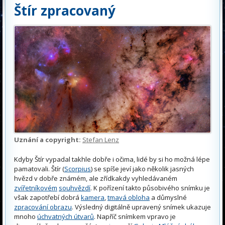
Štír zpracovaný
Uznání a copyright:
Stefan Lenz
Kdyby Štír vypadal takhle dobře i očima, lidé by si ho možná lépe
pamatovali. Štír (
Scorpius
) se spíše jeví jako několik jasných
hvězd v dobře známém, ale zřídkakdy vyhledávaném
zvířetníkovém
souhvězdí
. K pořízení takto působivého snímku je
však zapotřebí dobrá
kamera
,
tmavá obloha
a důmyslné
zpracování obrazu
. Výsledný digitálně upravený snímek ukazuje
mnoho
úchvatných útvarů
. Napříč snímkem vpravo je