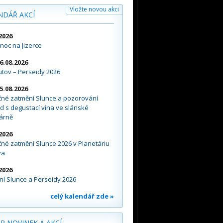
Vložte novou akci
NDÁŘ AKCÍ
2026
noc na Jizerce
16.08.2026
tov – Perseidy 2026
15.08.2026
čné zatmění Slunce a pozorování
d s degustací vína ve slánské
árně
2026
né zatmění Slunce 2026 v Planetáriu
va
2026
í Slunce a Perseidy 2026
celý kalendář zde »
R NOVINEK A AKCÍ