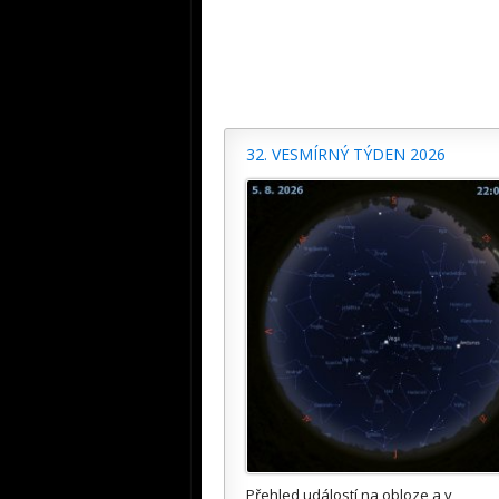
32. VESMÍRNÝ TÝDEN 2026
Přehled událostí na obloze a v