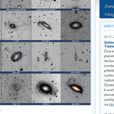
Čtená
Fotog
KRÁT
06.07.
Sním
Tian
Čína k
plane
dočas
sonda
přilet
rychlo
radiot
Čínské
k uve
donuti
uveřej
na
Xi
.