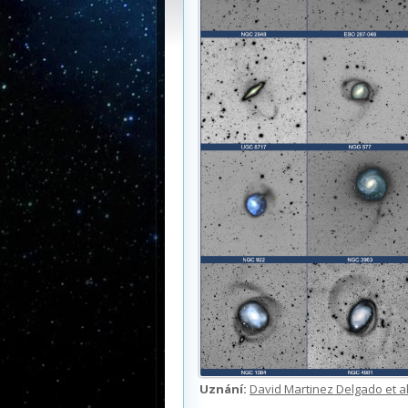
Uznání:
David Martinez Delgado et al