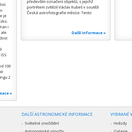
především označení objektů, s jejichž
ěsíc
portrétem zvítězil Václav Kubeš v soutěži
ou
Česká astrofotografie měsíce. Tento
e je
ízko.
ran i
 ale
Další informace »
 dost
9
 ISS
ed 100
ír
ingu 2
rmace »
DALŠÍ ASTRONOMICKÉ INFORMACE
VYBRANÉ 
Světelné znečištění
Hvězdy
Astronomické výpočty
Galaxie