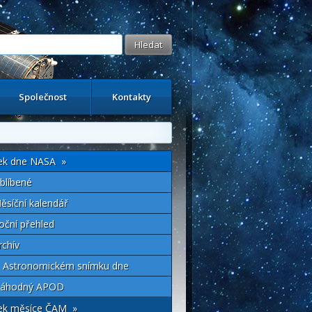
Společnost
Kontakty
ek dne NASA »
blíbené
ěsíční kalendář
oční přehled
rchív
 Astronomickém snímku dne
áhodný APOD
ek měsíce ČAM »