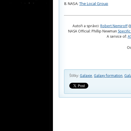
NASA:
The Local Group
Autoři a správci:
Robert Nemiroff
(
NASA Official: Phillip Newman
Specific
A service of:
A
O
Štítky:
Galaxie
,
Galaxy formation
,
Gal