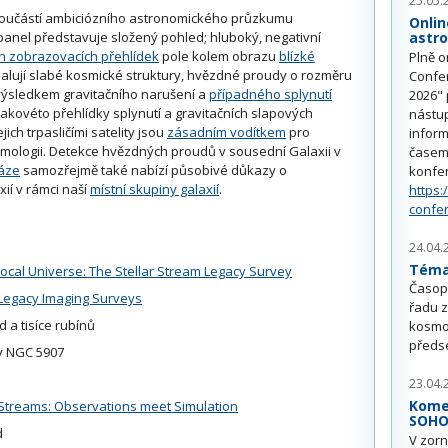
25.05.
součástí ambiciózního astronomického průzkumu
Onlin
anel představuje složený pohled; hluboký, negativní
astr
h zobrazovacích přehlídek
pole kolem obrazu
blízké
Plně o
alují slabé kosmické struktury, hvězdné proudy o rozměru
Confe
u výsledkem gravitačního narušení a
případného splynutí
2026" 
Takovéto přehlídky splynutí a gravitačních slapových
nástu
ich trpasličími satelity jsou
zásadním vodítkem
pro
inform
mologii. Detekce hvězdných proudů v sousední Galaxii v
časem 
ráze
samozřejmě také nabízí působivé důkazy o
konfe
xií v rámci naší
místní skupiny galaxií
.
https:
confe
24.04.
Téma 
local Universe: The Stellar Stream Legacy Survey
Časop
 Legacy Imaging Surveys
řadu z
 a tisíce rubínů
kosmo
předs
v NGC 5907
23.04.
Kome
al Streams: Observations meet Simulation
SOH
d
V zorn