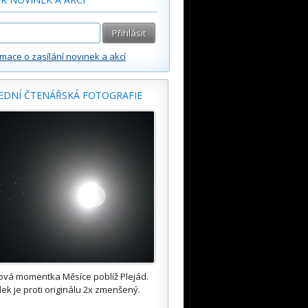
rmace o zasílání novinek a akcí
EDNÍ ČTENÁŘSKÁ FOTOGRAFIE
ová momentka Měsíce poblíž Plejád.
ek je proti originálu 2x zmenšený.