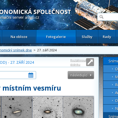
ační astronomický server
Na obloze
Fotogalerie
Služby
Rady
nomický snímek dne
> 27. září 2024
Roztáhnout
Sním
) - 27. ZÁŘÍ 2024
stránku
O
následující
M
R
v místním vesmíru
A
O
N
Sním