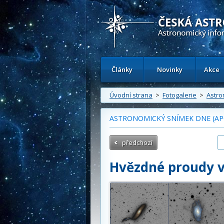
Česká astronomická společnost - Inform
Články
Novinky
Akce
Úvodní strana
>
Fotogalerie
>
Astro
ASTRONOMICKÝ SNÍMEK DNE (APOD
předchozí
Hvězdné proudy 