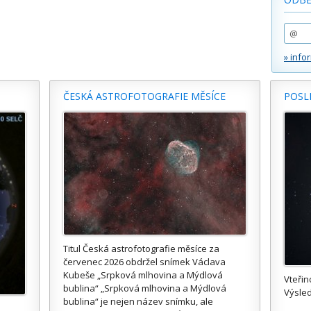
» info
ČESKÁ ASTROFOTOGRAFIE MĚSÍCE
POSL
Titul Česká astrofotografie měsíce za
červenec 2026 obdržel snímek Václava
Kubeše „Srpková mlhovina a Mýdlová
Vteřin
bublina“ „Srpková mlhovina a Mýdlová
Výsled
bublina“ je nejen název snímku, ale