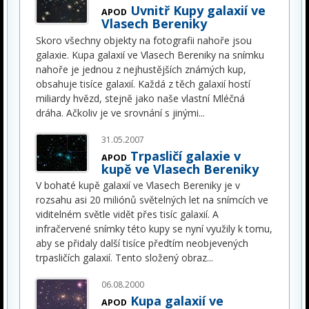
Uvnitř Kupy galaxií ve
APOD
Vlasech Bereniky
Skoro všechny objekty na fotografii nahoře jsou
galaxie. Kupa galaxií ve Vlasech Bereniky na snímku
nahoře je jednou z nejhustějších známých kup,
obsahuje tisíce galaxií. Každá z těch galaxií hostí
miliardy hvězd, stejně jako naše vlastní Mléčná
dráha. Ačkoliv je ve srovnání s jinými
...
31.05.2007
Trpasličí galaxie v
APOD
kupě ve Vlasech Bereniky
V bohaté kupě galaxií ve Vlasech Bereniky je v
rozsahu asi 20 miliónů světelných let na snímcích ve
viditelném světle vidět přes tisíc galaxií. A
infračervené snímky této kupy se nyní využily k tomu,
aby se přidaly další tisíce předtím neobjevených
trpasličích galaxií. Tento složený obraz
...
06.08.2000
Kupa galaxií ve
APOD