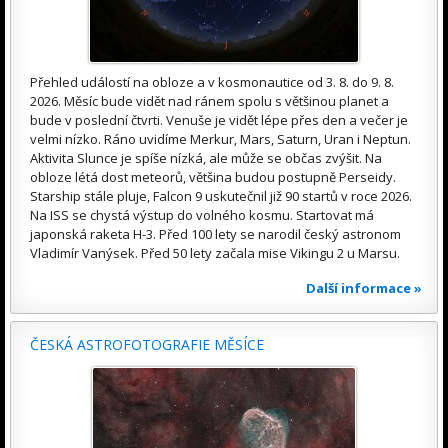
Přehled událostí na obloze a v kosmonautice od 3. 8. do 9. 8.
2026. Měsíc bude vidět nad ránem spolu s většinou planet a
bude v poslední čtvrti. Venuše je vidět lépe přes den a večer je
velmi nízko. Ráno uvidíme Merkur, Mars, Saturn, Uran i Neptun.
Aktivita Slunce je spíše nízká, ale může se občas zvýšit. Na
obloze létá dost meteorů, většina budou postupně Perseidy.
Starship stále pluje, Falcon 9 uskutečnil již 90 startů v roce 2026.
Na ISS se chystá výstup do volného kosmu. Startovat má
japonská raketa H-3. Před 100 lety se narodil český astronom
Vladimír Vanýsek. Před 50 lety začala mise Vikingu 2 u Marsu.
Další informace »
ČESKÁ ASTROFOTOGRAFIE MĚSÍCE