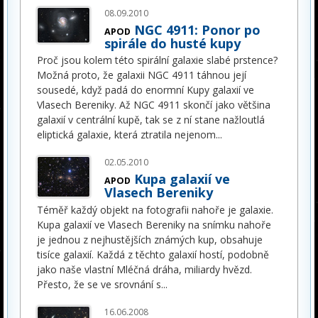
08.09.2010
NGC 4911: Ponor po
APOD
spirále do husté kupy
Proč jsou kolem této spirální galaxie slabé prstence?
Možná proto, že galaxii NGC 4911 táhnou její
sousedé, když padá do enormní Kupy galaxií ve
Vlasech Bereniky. Až NGC 4911 skončí jako většina
galaxií v centrální kupě, tak se z ní stane nažloutlá
eliptická galaxie, která ztratila nejenom
...
02.05.2010
Kupa galaxií ve
APOD
Vlasech Bereniky
Téměř každý objekt na fotografii nahoře je galaxie.
Kupa galaxií ve Vlasech Bereniky na snímku nahoře
je jednou z nejhustějších známých kup, obsahuje
tisíce galaxií. Každá z těchto galaxií hostí, podobně
jako naše vlastní Mléčná dráha, miliardy hvězd.
Přesto, že se ve srovnání s
...
16.06.2008