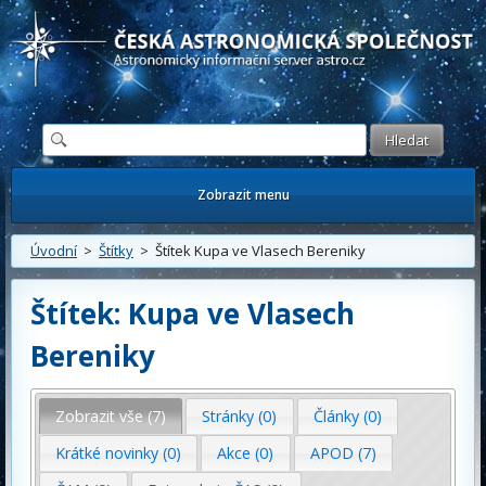
Česká astronomická společnost - Informační astronomický server
Zobrazit menu
Úvodní
>
Štítky
> Štítek Kupa ve Vlasech Bereniky
Štítek: Kupa ve Vlasech
Bereniky
Zobrazit vše (7)
Stránky (0)
Články (0)
Krátké novinky (0)
Akce (0)
APOD (7)