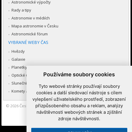
Astronomické výpočty
Rady a tipy
Astronomie v médiích
Mapa astronomie v Česku
Astronomické fórum
VYBRANÉ WEBY ČAS
Hvězdy
Galaxie
Planetky
Používáme soubory cookies
Optické úkazy v atmosféře
Sluneční soustava
Tyto webové stránky používají soubory
Komety a meteory
cookies a další sledovací nástroje s cílem
vylepšení uživatelského prostředí, zobrazení
přizpůsobeného obsahu a reklam, analýzy
© 2026
Česká astronomická společnost
|
Hvězdárna a planetárium
Brno spolupracuje se serverem Astro.cz
návštěvnosti webových stránek a zjištění
zdroje návštěvnosti.
Nastavení cookies