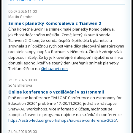
06.07.2026 11:00
Martin Gembec
Snímek planetky Komo'oalewa z Tianwen 2
Čína konečně uvolnila snímek malé planetky Komo'oalewa,
jakéhosi dočasného měsíčku Země, který zkoumá sonda
Tianwen 2. O tom, že sonda úspěšně přiletěla k planetce a
srovnala s ní oběžnou rychlost víme díky sledování amatérskými
radioteleskopy, např. u Bochumi v Německu. Čínské zdroje však
doposud mlčely. Že by je k uveřejnění alespoň nějakého snímku
donutili Japonci, kteří ve stejný den uveřejnili snímek planetky
Torifune? Foto na
Xinhuanet.com
.
25.05.2026 00:00
Soňa Ehlerová
Online konference o vzdělávání v astronomii
Plně online konference "IAU OAE Conference on Astronomy for
Education 2026" proběhne 17.-20.11.2026; jedná se nástupce
Shaw-IAU Workshops. Více informací o účasti, možnosti se
zapojit a časem i o programu najdete na stránkách konference
https://astro4edu.org/workshops/iau-oae-conference-2026/
.
24.04.2026 05:00