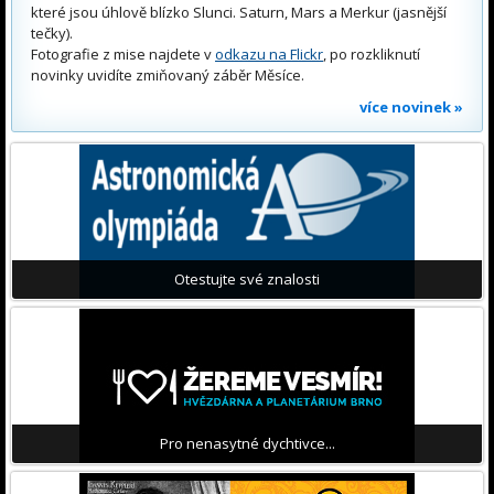
které jsou úhlově blízko Slunci. Saturn, Mars a Merkur (jasnější
tečky).
Fotografie z mise najdete v
odkazu na Flickr
, po rozkliknutí
novinky uvidíte zmiňovaný záběr Měsíce.
více novinek »
Otestujte své znalosti
Pro nenasytné dychtivce...