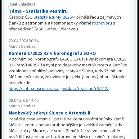
Josef Chlachula
Téma - Statistika vesmíru
Časopis ČSU
Statistika & My 2026/4
přináší řadu zajímavých
článků z astronomie a kosmonautiky včetně
rozhovoru
s
předsedkyní ČASu Soňou Ehlerovou.
23.04.2026 20:34
Martin Gembec
Kometa C/2025 R3 v koronografu SOHO
V zorném poli koronografu LASCO C3 už je vidět kometa C/2025
R3 (PanSTARRS). Ta nyní projde jakoby mezi Sluncem a Zemí ve
vzdálenosti přibližně poloviny cesty ke Slunci, tedy 75 mil. km.
Můžeme očekávat, že uvidíme její pěkný iontový ohon. Aktuální
snímek zde:
https://soho.nascom.nasa.gov/data/realtime/c3/512/
08.04.2026 14:40
Martin Gembec
Neobvyklý zákryt Slunce z Artemis II
Posádka mise Artemis II posílá na Zemi unikátní snímky Země i
Měsíce. Jeden z nejpozoruhodnějších je zvláštní zatmění, kdy
Měsíc zakryl Slunce, ale srpek Země ležící vlevo mimo záběr
osvětlil část jeho povrchu. Vpravo od Měsíce je vidět tři planety,