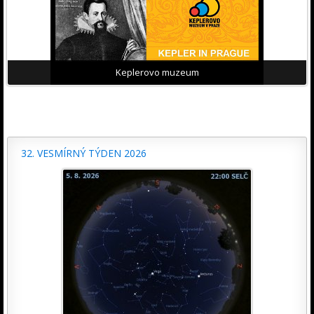
Keplerovo muzeum
32. VESMÍRNÝ TÝDEN 2026