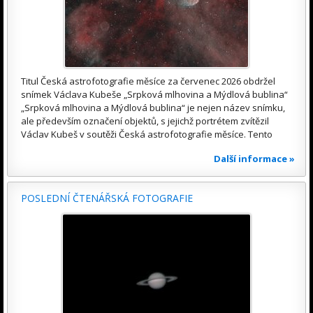
Titul Česká astrofotografie měsíce za červenec 2026 obdržel
snímek Václava Kubeše „Srpková mlhovina a Mýdlová bublina“
„Srpková mlhovina a Mýdlová bublina“ je nejen název snímku,
ale především označení objektů, s jejichž portrétem zvítězil
Václav Kubeš v soutěži Česká astrofotografie měsíce. Tento
Další informace »
POSLEDNÍ ČTENÁŘSKÁ FOTOGRAFIE