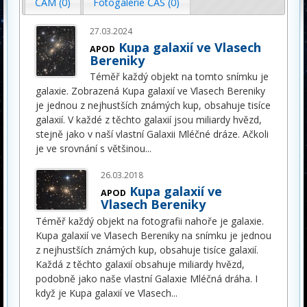
ČAM (0)
Fotogalerie ČAS (0)
27.03.2024
Kupa galaxií ve Vlasech
APOD
Bereniky
Téměř každý objekt na tomto snímku je
galaxie. Zobrazená Kupa galaxií ve Vlasech Bereniky
je jednou z nejhustších známých kup, obsahuje tisíce
galaxií. V každé z těchto galaxií jsou miliardy hvězd,
stejně jako v naší vlastní Galaxii Mléčné dráze. Ačkoli
je ve srovnání s většinou
...
26.03.2018
Kupa galaxií ve
APOD
Vlasech Bereniky
Téměř každý objekt na fotografii nahoře je galaxie.
Kupa galaxií ve Vlasech Bereniky na snímku je jednou
z nejhustších známých kup, obsahuje tisíce galaxií.
Každá z těchto galaxií obsahuje miliardy hvězd,
podobně jako naše vlastní Galaxie Mléčná dráha. I
když je Kupa galaxií ve Vlasech
...