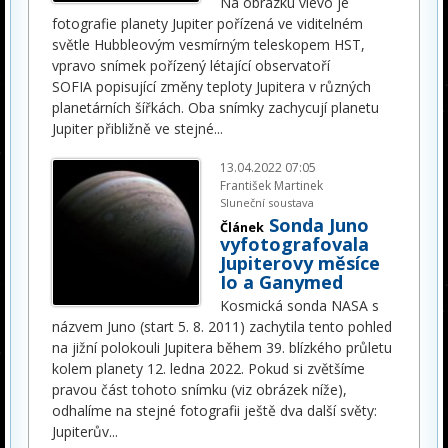
Na obrázku vlevo je
fotografie planety Jupiter pořízená ve viditelném
světle Hubbleovým vesmírným teleskopem HST,
vpravo snímek pořízený létající observatoří
SOFIA popisující změny teploty Jupitera v různých
planetárních šířkách. Oba snímky zachycují planetu
Jupiter přibližně ve stejné
...
13.04.2022 07:05
František Martinek
Sluneční soustava
Sonda Juno
Článek
vyfotografovala
Jupiterovy měsíce
Io a Ganymed
Kosmická sonda NASA s
názvem Juno (start 5. 8. 2011) zachytila tento pohled
na jižní polokouli Jupitera během 39. blízkého průletu
kolem planety 12. ledna 2022. Pokud si zvětšíme
pravou část tohoto snímku (viz obrázek níže),
odhalíme na stejné fotografii ještě dva další světy:
Jupiterův
...