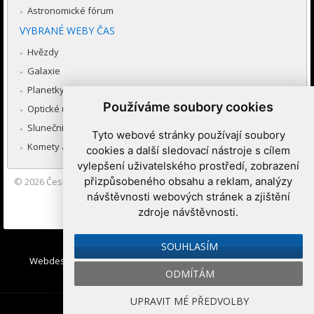
Astronomické fórum
VYBRANÉ WEBY ČAS
Hvězdy
Galaxie
Planetky
Používáme soubory cookies
Optické úkazy v atmosféře
Sluneční soustava
Tyto webové stránky používají soubory
Komety a meteory
cookies a další sledovací nástroje s cílem
vylepšení uživatelského prostředí, zobrazení
přizpůsobeného obsahu a reklam, analýzy
© 2026
Česká astronomická společnost
|
Hvězdárna a planetárium
Brno spolupracuje se serverem Astro.cz
návštěvnosti webových stránek a zjištění
zdroje návštěvnosti.
Nastavení cookies
SOUHLASÍM
Webdesign:
Medio interactive
, Redakční systém
Ibis CMS
:
ODMÍTÁM
WebConsult.cz
UPRAVIT MÉ PŘEDVOLBY