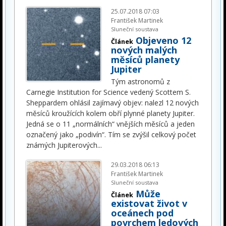
25.07.2018 07:03
František Martinek
Sluneční soustava
Objeveno 12
Článek
nových malých
měsíců planety
Jupiter
Tým astronomů z
Carnegie Institution for Science vedený Scottem S.
Sheppardem ohlásil zajímavý objev: nalezl 12 nových
měsíců kroužících kolem obří plynné planety Jupiter.
Jedná se o 11 „normálních“ vnějších měsíců a jeden
označený jako „podivín“. Tím se zvýšil celkový počet
známých Jupiterových
...
29.03.2018 06:13
František Martinek
Sluneční soustava
Může
Článek
existovat život v
oceánech pod
povrchem ledových