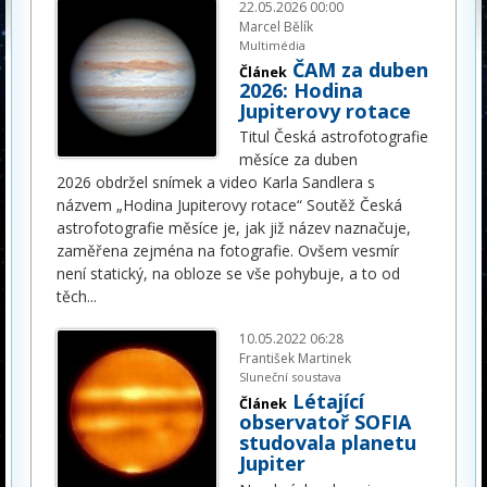
22.05.2026 00:00
Marcel Bělík
Multimédia
ČAM za duben
Článek
2026: Hodina
Jupiterovy rotace
Titul Česká astrofotografie
měsíce za duben
2026 obdržel snímek a video Karla Sandlera s
názvem „Hodina Jupiterovy rotace“ Soutěž Česká
astrofotografie měsíce je, jak již název naznačuje,
zaměřena zejména na fotografie. Ovšem vesmír
není statický, na obloze se vše pohybuje, a to od
těch
...
10.05.2022 06:28
František Martinek
Sluneční soustava
Létající
Článek
observatoř SOFIA
studovala planetu
Jupiter