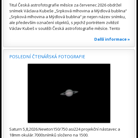
Titul Česká astrofotografie měsíce za červenec 2026 obdržel
snímek Václava Kubeše „Srpková mlhovina a Mýdlová bublina“
„Srpková mlhovina a Mýdlová bublina“ je nejen název snímku,
ale především označení objektů, s jejichž portrétem zvítězil
Václav Kubeš v soutěži Česká astrofotografie měsíce. Tento
Další informace »
POSLEDNÍ ČTENÁŘSKÁ FOTOGRAFIE
Saturn 5,8,2026.Newton150/750 asi224 projekční nástavec a
18mm okulár.7000snímků složeno na 1500.