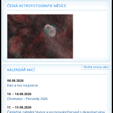
ČESKÁ ASTROFOTOGRAFIE MĚSÍCE
Vložte novou akci
KALENDÁŘ AKCÍ
08.08.2026
Den a noc na Jizerce
10. – 16.08.2026
Chomutov – Perseidy 2026
11. – 15.08.2026
Částečné zatmění Slunce a pozorování Perseid s degustací vína