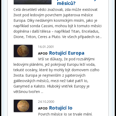
měsíců?
Celá desetiletí vědci zvažovali, zda může existovat
život pod ledovým povrchem Jupiterova měsíce
Europa. Díky nedávným kosmickým misím, jako je
například sonda Cassini, mohou být k tomuto měsíci
doplněna i další tělesa – například Titan, Enceladus,
Dione, Triton, Ceres a Pluto. Ve všech případech se
...
16.01.2001
Rotující Europa
APOD
Vrší se důkazy, že pod rozsáhlými
ledovými pláněmi, jež pokrývají Europu leží voda,
tekuté oceány, které by mohly být domovem cizího
života. Europa je nejmenším z jupiterových
galileovských měsíců, mezi než také patří Io,
Ganymed a Kalisto. Hluboký vnitřek Europy je
většinou tvořen
...
24.10.2000
Rotující Io
APOD
Povrch měsíce Io se trvale mění.