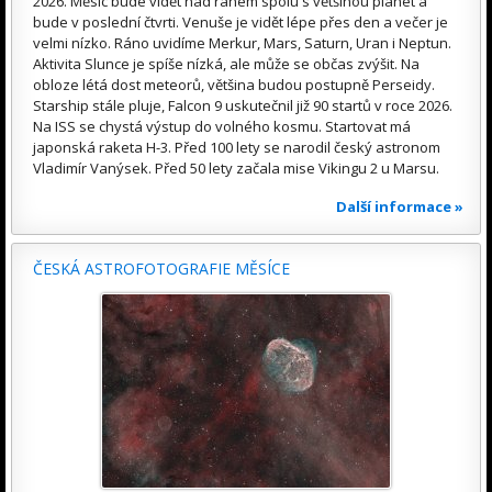
2026. Měsíc bude vidět nad ránem spolu s většinou planet a
bude v poslední čtvrti. Venuše je vidět lépe přes den a večer je
velmi nízko. Ráno uvidíme Merkur, Mars, Saturn, Uran i Neptun.
Aktivita Slunce je spíše nízká, ale může se občas zvýšit. Na
obloze létá dost meteorů, většina budou postupně Perseidy.
Starship stále pluje, Falcon 9 uskutečnil již 90 startů v roce 2026.
Na ISS se chystá výstup do volného kosmu. Startovat má
japonská raketa H-3. Před 100 lety se narodil český astronom
Vladimír Vanýsek. Před 50 lety začala mise Vikingu 2 u Marsu.
Další informace »
ČESKÁ ASTROFOTOGRAFIE MĚSÍCE