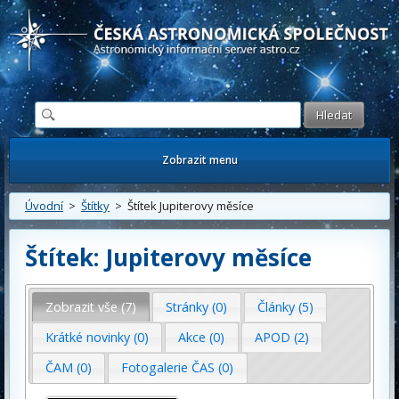
Česká astronomická společnost - Informační astronomický server
Zobrazit menu
Úvodní
>
Štítky
> Štítek Jupiterovy měsíce
Štítek: Jupiterovy měsíce
Zobrazit vše (7)
Stránky (0)
Články (5)
Krátké novinky (0)
Akce (0)
APOD (2)
ČAM (0)
Fotogalerie ČAS (0)