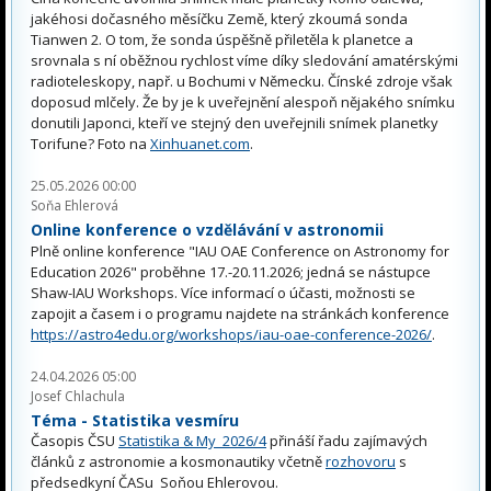
jakéhosi dočasného měsíčku Země, který zkoumá sonda
Tianwen 2. O tom, že sonda úspěšně přiletěla k planetce a
srovnala s ní oběžnou rychlost víme díky sledování amatérskými
radioteleskopy, např. u Bochumi v Německu. Čínské zdroje však
doposud mlčely. Že by je k uveřejnění alespoň nějakého snímku
donutili Japonci, kteří ve stejný den uveřejnili snímek planetky
Torifune? Foto na
Xinhuanet.com
.
25.05.2026 00:00
Soňa Ehlerová
Online konference o vzdělávání v astronomii
Plně online konference "IAU OAE Conference on Astronomy for
Education 2026" proběhne 17.-20.11.2026; jedná se nástupce
Shaw-IAU Workshops. Více informací o účasti, možnosti se
zapojit a časem i o programu najdete na stránkách konference
https://astro4edu.org/workshops/iau-oae-conference-2026/
.
24.04.2026 05:00
Josef Chlachula
Téma - Statistika vesmíru
Časopis ČSU
Statistika & My 2026/4
přináší řadu zajímavých
článků z astronomie a kosmonautiky včetně
rozhovoru
s
předsedkyní ČASu Soňou Ehlerovou.