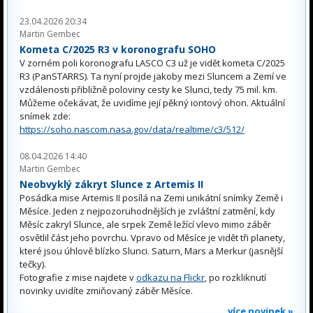
23.04.2026 20:34
Martin Gembec
Kometa C/2025 R3 v koronografu SOHO
V zorném poli koronografu LASCO C3 už je vidět kometa C/2025
R3 (PanSTARRS). Ta nyní projde jakoby mezi Sluncem a Zemí ve
vzdálenosti přibližně poloviny cesty ke Slunci, tedy 75 mil. km.
Můžeme očekávat, že uvidíme její pěkný iontový ohon. Aktuální
snímek zde:
https://soho.nascom.nasa.gov/data/realtime/c3/512/
08.04.2026 14:40
Martin Gembec
Neobvyklý zákryt Slunce z Artemis II
Posádka mise Artemis II posílá na Zemi unikátní snímky Země i
Měsíce. Jeden z nejpozoruhodnějších je zvláštní zatmění, kdy
Měsíc zakryl Slunce, ale srpek Země ležící vlevo mimo záběr
osvětlil část jeho povrchu. Vpravo od Měsíce je vidět tři planety,
které jsou úhlově blízko Slunci. Saturn, Mars a Merkur (jasnější
tečky).
Fotografie z mise najdete v
odkazu na Flickr
, po rozkliknutí
novinky uvidíte zmiňovaný záběr Měsíce.
více novinek »