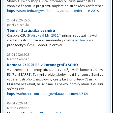
Shaw-IAU Workshops. Více informací o účasti, možnosti se
zapojit a časem i o programu najdete na stránkách konference
https://astro4edu.org/workshops/iau-oae-conference-2026/
.
24.04.2026 05:00
Josef Chlachula
Téma - Statistika vesmíru
Časopis ČSU
Statistika & My 2026/4
přináší řadu zajímavých
článků z astronomie a kosmonautiky včetně
rozhovoru
s
předsedkyní ČASu Soňou Ehlerovou.
23.04.2026 20:34
Martin Gembec
Kometa C/2025 R3 v koronografu SOHO
V zorném poli koronografu LASCO C3 už je vidět kometa C/2025
R3 (PanSTARRS). Ta nyní projde jakoby mezi Sluncem a Zemí ve
vzdálenosti přibližně poloviny cesty ke Slunci, tedy 75 mil. km.
Můžeme očekávat, že uvidíme její pěkný iontový ohon. Aktuální
snímek zde:
https://soho.nascom.nasa.gov/data/realtime/c3/512/
08.04.2026 14:40
Martin Gembec