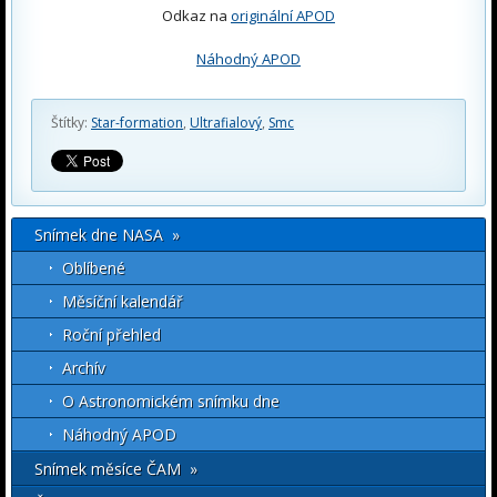
Odkaz na
originální APOD
Náhodný APOD
Štítky:
Star-formation
,
Ultrafialový
,
Smc
Snímek dne NASA »
Oblíbené
Měsíční kalendář
Roční přehled
Archív
O Astronomickém snímku dne
Náhodný APOD
Snímek měsíce ČAM »