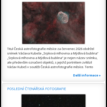
Titul Česká astrofotografie měsíce za červenec 2026 obdržel
snímek Václava Kubeše „Srpková mlhovina a Mýdlová bublina“
„Srpková mlhovina a Mýdlová bublina“ je nejen název snímku,
ale především označení objektů, s jejichž portrétem zvítězil
Václav Kubeš v soutěži Česká astrofotografie měsíce. Tento
Další informace »
POSLEDNÍ ČTENÁŘSKÁ FOTOGRAFIE