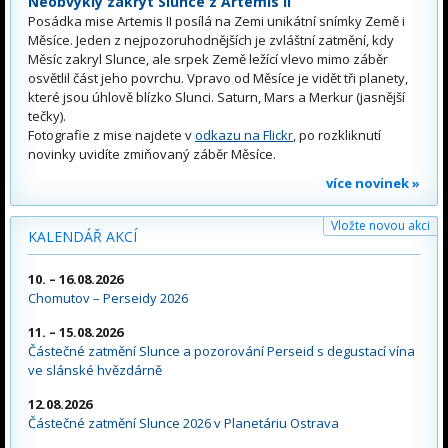
Neobvyklý zákryt Slunce z Artemis II
Posádka mise Artemis II posílá na Zemi unikátní snímky Země i
Měsíce. Jeden z nejpozoruhodnějších je zvláštní zatmění, kdy
Měsíc zakryl Slunce, ale srpek Země ležící vlevo mimo záběr
osvětlil část jeho povrchu. Vpravo od Měsíce je vidět tři planety,
které jsou úhlově blízko Slunci. Saturn, Mars a Merkur (jasnější
tečky).
Fotografie z mise najdete v
odkazu na Flickr
, po rozkliknutí
novinky uvidíte zmiňovaný záběr Měsíce.
více novinek »
Vložte novou akci
KALENDÁŘ AKCÍ
10. – 16.08.2026
Chomutov – Perseidy 2026
11. – 15.08.2026
Částečné zatmění Slunce a pozorování Perseid s degustací vína
ve slánské hvězdárně
12.08.2026
Částečné zatmění Slunce 2026 v Planetáriu Ostrava