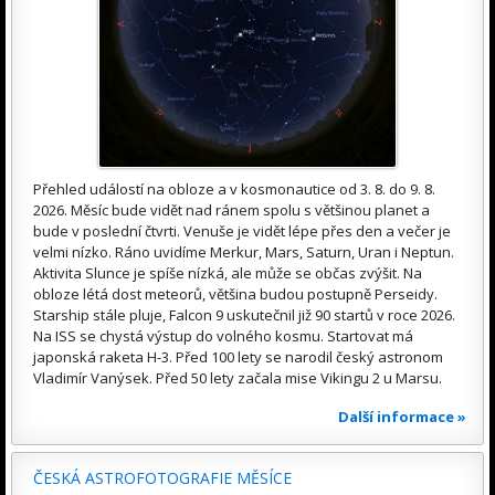
Přehled událostí na obloze a v kosmonautice od 3. 8. do 9. 8.
2026. Měsíc bude vidět nad ránem spolu s většinou planet a
bude v poslední čtvrti. Venuše je vidět lépe přes den a večer je
velmi nízko. Ráno uvidíme Merkur, Mars, Saturn, Uran i Neptun.
Aktivita Slunce je spíše nízká, ale může se občas zvýšit. Na
obloze létá dost meteorů, většina budou postupně Perseidy.
Starship stále pluje, Falcon 9 uskutečnil již 90 startů v roce 2026.
Na ISS se chystá výstup do volného kosmu. Startovat má
japonská raketa H-3. Před 100 lety se narodil český astronom
Vladimír Vanýsek. Před 50 lety začala mise Vikingu 2 u Marsu.
Další informace »
ČESKÁ ASTROFOTOGRAFIE MĚSÍCE