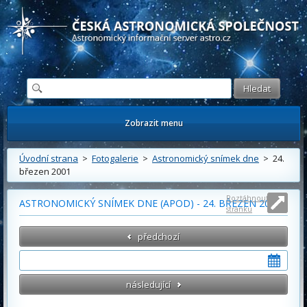
Česká astronomická společnost - Informační astronomický server
Zobrazit menu
Úvodní strana
>
Fotogalerie
>
Astronomický snímek dne
> 24.
březen 2001
Roztáhnout
ASTRONOMICKÝ SNÍMEK DNE (APOD) - 24. BŘEZEN 2001
stránku
předchozí
následující