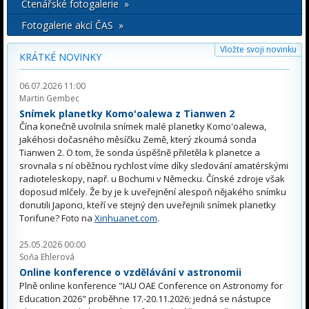
Čtenářské fotogalerie »
Fotogalerie akcí ČAS »
Vložte svoji novinku
KRÁTKÉ NOVINKY
06.07.2026 11:00
Martin Gembec
Snímek planetky Komo'oalewa z Tianwen 2
Čína konečně uvolnila snímek malé planetky Komo'oalewa,
jakéhosi dočasného měsíčku Země, který zkoumá sonda
Tianwen 2. O tom, že sonda úspěšně přiletěla k planetce a
srovnala s ní oběžnou rychlost víme díky sledování amatérskými
radioteleskopy, např. u Bochumi v Německu. Čínské zdroje však
doposud mlčely. Že by je k uveřejnění alespoň nějakého snímku
donutili Japonci, kteří ve stejný den uveřejnili snímek planetky
Torifune? Foto na
Xinhuanet.com
.
25.05.2026 00:00
Soňa Ehlerová
Online konference o vzdělávání v astronomii
Plně online konference "IAU OAE Conference on Astronomy for
Education 2026" proběhne 17.-20.11.2026; jedná se nástupce