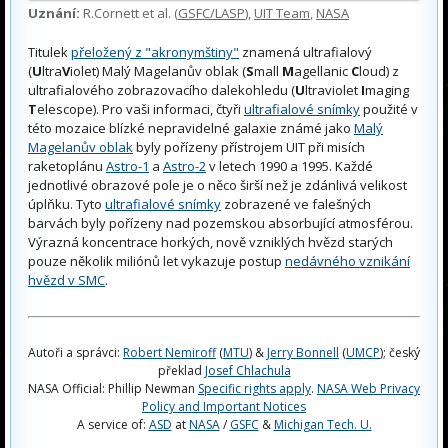
Uznání:
R.Cornett et al. (
GSFC/LASP
),
UIT Team
,
NASA
Titulek
přeložený z "akronymštiny"
znamená ultrafialový
(
U
ltra
V
iolet) Malý Magelanův oblak (
S
mall
M
agellanic
C
loud) z
ultrafialového zobrazovacího dalekohledu (
U
ltraviolet
I
maging
T
elescope). Pro vaši informaci, čtyři
ultrafialové snímky
použité v
této mozaice blízké nepravidelné galaxie známé jako
Malý
Magelanův oblak
byly pořízeny přístrojem UIT při misích
raketoplánu
Astro-1
a
Astro-2
v letech 1990 a 1995. Každé
jednotlivé obrazové pole je o něco širší než je zdánlivá velikost
úplňku. Tyto
ultrafialové snímky
zobrazené ve falešných
barvách byly pořízeny nad pozemskou absorbující atmosférou.
Výrazná koncentrace horkých, nově vzniklých hvězd starých
pouze několik miliónů let vykazuje postup
nedávného vznikání
hvězd v SMC
.
Autoři a správci:
Robert Nemiroff
(
MTU
) &
Jerry Bonnell
(
UMCP
); český
překlad
Josef Chlachula
NASA Official: Phillip Newman
Specific rights apply
.
NASA Web Privacy
Policy and Important Notices
A service of:
ASD
at
NASA
/
GSFC
&
Michigan Tech. U.