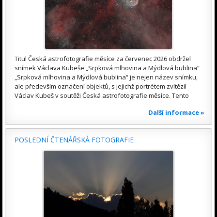
Titul Česká astrofotografie měsíce za červenec 2026 obdržel
snímek Václava Kubeše „Srpková mlhovina a Mýdlová bublina“
„Srpková mlhovina a Mýdlová bublina“ je nejen název snímku,
ale především označení objektů, s jejichž portrétem zvítězil
Václav Kubeš v soutěži Česká astrofotografie měsíce. Tento
Další informace »
POSLEDNÍ ČTENÁŘSKÁ FOTOGRAFIE