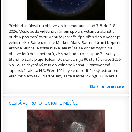
Přehled událostí na obloze a v kosmonautice od 3. 8. do 9. 8.
2026. Měsíc bude vidět nad ránem spolu s většinou planet a
bude v poslední čtvrti. Venuše je vidět lépe přes den a večer je
velmi nízko. Ráno uvidíme Merkur, Mars, Saturn, Uran i Neptun.
Aktivita Slunce je spíše nízká, ale může se občas zvýšit. Na
obloze létá dost meteorů, většina budou postupně Perseidy.
Starship stále pluje, Falcon 9 uskutečnil již 90 startů v roce 2026.
Na ISS se chystá výstup do volného kosmu. Startovat má
japonská raketa H-3. Před 100 lety se narodil český astronom
Vladimír Vanýsek. Před 50 lety začala mise Vikingu 2 u Marsu.
Další informace »
ČESKÁ ASTROFOTOGRAFIE MĚSÍCE