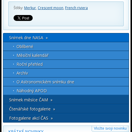
Štítky:
Merkur
,
Crescent moon
,
French riviera
Snímek dne NASA »
Oblíbené
Měsíční kalendář
Roční přehled
Archív
O Astronomickém snímku dne
Náhodný APOD
Snímek měsíce ČAM »
Čtenářské fotogalerie »
Fotogalerie akcí ČAS »
Vložte svoji novinku
KRÁTKÉ NOVINKY