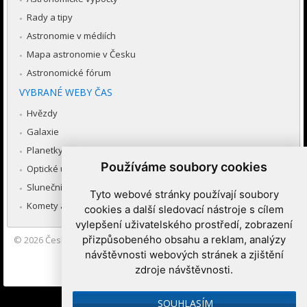
Rady a tipy
Astronomie v médiích
Mapa astronomie v Česku
Astronomické fórum
VYBRANÉ WEBY ČAS
Hvězdy
Galaxie
Planetky
Používáme soubory cookies
Optické úkazy v atmosféře
Sluneční soustava
Tyto webové stránky používají soubory
Komety a meteory
cookies a další sledovací nástroje s cílem
vylepšení uživatelského prostředí, zobrazení
přizpůsobeného obsahu a reklam, analýzy
© 2026
Česká astronomická společnost
|
Hvězdárna a planetárium
Brno spolupracuje se serverem Astro.cz
návštěvnosti webových stránek a zjištění
zdroje návštěvnosti.
Nastavení cookies
SOUHLASÍM