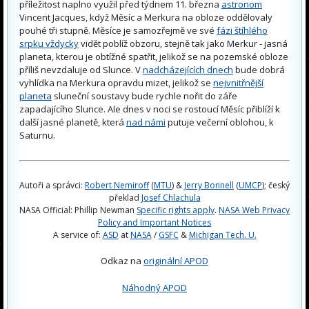
příležitost naplno využil před týdnem 11. března
astronom
Vincent Jacques, když Měsíc a Merkura na obloze oddělovaly
pouhé tři stupně. Měsíce je samozřejmě ve své
fázi štíhlého
srpku vždycky
vidět poblíž obzoru, stejně tak jako Merkur - jasná
planeta, kterou je obtížné spatřit, jelikož se na pozemské obloze
příliš nevzdaluje od Slunce. V
nadcházejících dnech
bude dobrá
vyhlídka na Merkura opravdu mizet, jelikož se
nejvnitřnější
planeta
sluneční soustavy bude rychle nořit do záře
zapadajícího Slunce. Ale dnes v noci se rostoucí Měsíc přiblíží k
další jasné planetě, která
nad námi
putuje večerní oblohou, k
Saturnu.
Autoři a správci:
Robert Nemiroff
(
MTU
) &
Jerry Bonnell
(
UMCP
); český
překlad
Josef Chlachula
NASA Official: Phillip Newman
Specific rights apply
.
NASA Web Privacy
Policy and Important Notices
A service of:
ASD
at
NASA
/
GSFC
&
Michigan Tech. U.
Odkaz na
originální APOD
Náhodný APOD