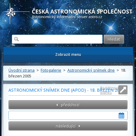
Česká astronomická společnost - Informační astronomický server
Zobrazit menu
Úvodní strana
>
Fotogalerie
>
Astronomický snímek dne
> 18.
březen 2005
Roztáhnout
ASTRONOMICKÝ SNÍMEK DNE (APOD) - 18. BŘEZEN 2005
stránku
předchozí
následující