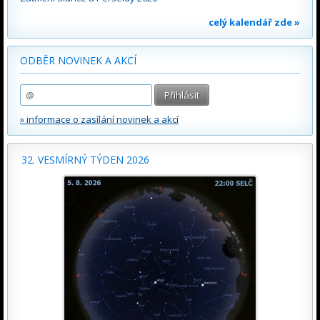
celý kalendář zde »
ODBĚR NOVINEK A AKCÍ
» informace o zasílání novinek a akcí
32. VESMÍRNÝ TÝDEN 2026