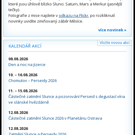
které jsou úhlově blízko Slunci. Saturn, Mars a Merkur (jasnější
tečky).
Fotografie z mise najdete v
odkazu na Flickr
, po rozkliknutí
novinky uvidíte zmiňovaný záběr Měsíce.
více novinek »
Vložte novou akci
KALENDÁŘ AKCÍ
08.08.2026
Den a noc na Jizerce
10. – 16.08.2026
Chomutov – Perseidy 2026
11. – 15.08.2026
Částečné zatmění Slunce a pozorování Perseid s degustací vína
ve slánské hvězdárně
12.08.2026
Částečné zatmění Slunce 2026 v Planetáriu Ostrava
12.08.2026
Zatmění Slunce a Perseidy 2026