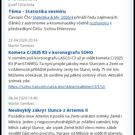
Josef Chlachula
Téma - Statistika vesmíru
Časopis ČSU
Statistika & My 2026/4
přináší řadu zajímavých
článků z astronomie a kosmonautiky včetně
rozhovoru
s
předsedkyní ČASu Soňou Ehlerovou.
23.04.2026 20:34
Martin Gembec
Kometa C/2025 R3 v koronografu SOHO
V zorném poli koronografu LASCO C3 už je vidět kometa C/2025
R3 (PanSTARRS). Ta nyní projde jakoby mezi Sluncem a Zemí ve
vzdálenosti přibližně poloviny cesty ke Slunci, tedy 75 mil. km.
Můžeme očekávat, že uvidíme její pěkný iontový ohon. Aktuální
snímek zde:
https://soho.nascom.nasa.gov/data/realtime/c3/512/
08.04.2026 14:40
Martin Gembec
Neobvyklý zákryt Slunce z Artemis II
Posádka mise Artemis II posílá na Zemi unikátní snímky Země i
Měsíce. Jeden z nejpozoruhodnějších je zvláštní zatmění, kdy
Měsíc zakryl Slunce, ale srpek Země ležící vlevo mimo záběr
osvětlil část jeho povrchu. Vpravo od Měsíce je vidět tři planety,