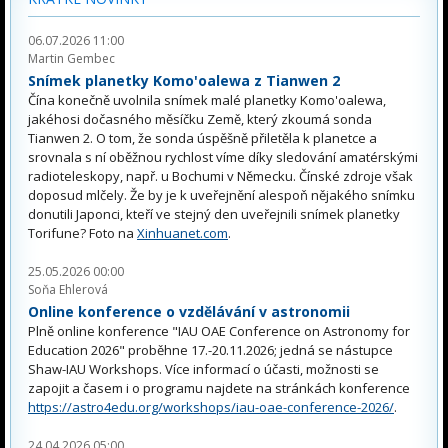
06.07.2026 11:00
Martin Gembec
Snímek planetky Komo'oalewa z Tianwen 2
Čína konečně uvolnila snímek malé planetky Komo'oalewa,
jakéhosi dočasného měsíčku Země, který zkoumá sonda
Tianwen 2. O tom, že sonda úspěšně přiletěla k planetce a
srovnala s ní oběžnou rychlost víme díky sledování amatérskými
radioteleskopy, např. u Bochumi v Německu. Čínské zdroje však
doposud mlčely. Že by je k uveřejnění alespoň nějakého snímku
donutili Japonci, kteří ve stejný den uveřejnili snímek planetky
Torifune? Foto na
Xinhuanet.com
.
25.05.2026 00:00
Soňa Ehlerová
Online konference o vzdělávání v astronomii
Plně online konference "IAU OAE Conference on Astronomy for
Education 2026" proběhne 17.-20.11.2026; jedná se nástupce
Shaw-IAU Workshops. Více informací o účasti, možnosti se
zapojit a časem i o programu najdete na stránkách konference
https://astro4edu.org/workshops/iau-oae-conference-2026/
.
24.04.2026 05:00