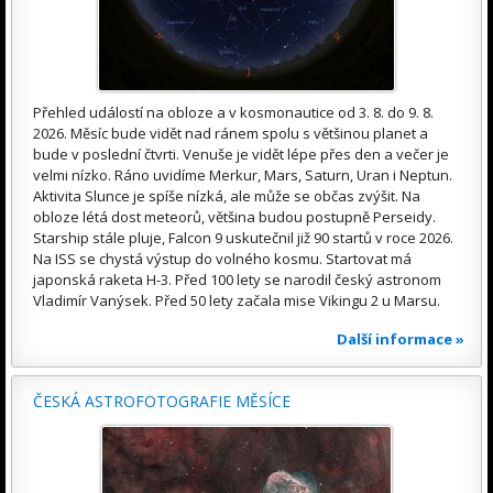
Přehled událostí na obloze a v kosmonautice od 3. 8. do 9. 8.
2026. Měsíc bude vidět nad ránem spolu s většinou planet a
bude v poslední čtvrti. Venuše je vidět lépe přes den a večer je
velmi nízko. Ráno uvidíme Merkur, Mars, Saturn, Uran i Neptun.
Aktivita Slunce je spíše nízká, ale může se občas zvýšit. Na
obloze létá dost meteorů, většina budou postupně Perseidy.
Starship stále pluje, Falcon 9 uskutečnil již 90 startů v roce 2026.
Na ISS se chystá výstup do volného kosmu. Startovat má
japonská raketa H-3. Před 100 lety se narodil český astronom
Vladimír Vanýsek. Před 50 lety začala mise Vikingu 2 u Marsu.
Další informace »
ČESKÁ ASTROFOTOGRAFIE MĚSÍCE