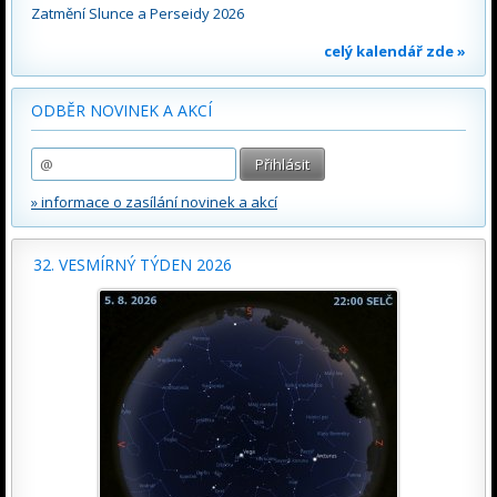
Zatmění Slunce a Perseidy 2026
celý kalendář zde »
ODBĚR NOVINEK A AKCÍ
» informace o zasílání novinek a akcí
32. VESMÍRNÝ TÝDEN 2026