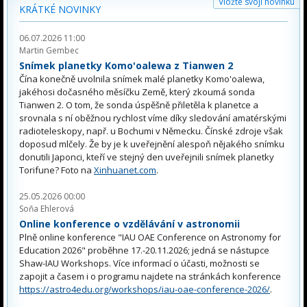
Vložte svoji novinku
KRÁTKÉ NOVINKY
06.07.2026 11:00
Martin Gembec
Snímek planetky Komo'oalewa z Tianwen 2
Čína konečně uvolnila snímek malé planetky Komo'oalewa,
jakéhosi dočasného měsíčku Země, který zkoumá sonda
Tianwen 2. O tom, že sonda úspěšně přiletěla k planetce a
srovnala s ní oběžnou rychlost víme díky sledování amatérskými
radioteleskopy, např. u Bochumi v Německu. Čínské zdroje však
doposud mlčely. Že by je k uveřejnění alespoň nějakého snímku
donutili Japonci, kteří ve stejný den uveřejnili snímek planetky
Torifune? Foto na
Xinhuanet.com
.
25.05.2026 00:00
Soňa Ehlerová
Online konference o vzdělávání v astronomii
Plně online konference "IAU OAE Conference on Astronomy for
Education 2026" proběhne 17.-20.11.2026; jedná se nástupce
Shaw-IAU Workshops. Více informací o účasti, možnosti se
zapojit a časem i o programu najdete na stránkách konference
https://astro4edu.org/workshops/iau-oae-conference-2026/
.