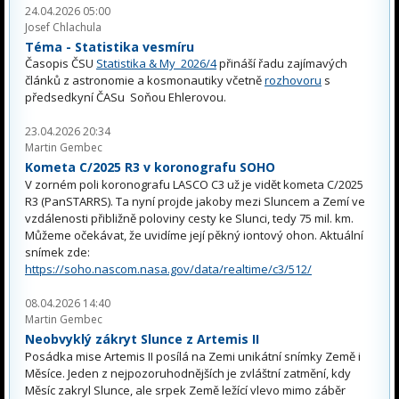
24.04.2026 05:00
Josef Chlachula
Téma - Statistika vesmíru
Časopis ČSU
Statistika & My 2026/4
přináší řadu zajímavých
článků z astronomie a kosmonautiky včetně
rozhovoru
s
předsedkyní ČASu Soňou Ehlerovou.
23.04.2026 20:34
Martin Gembec
Kometa C/2025 R3 v koronografu SOHO
V zorném poli koronografu LASCO C3 už je vidět kometa C/2025
R3 (PanSTARRS). Ta nyní projde jakoby mezi Sluncem a Zemí ve
vzdálenosti přibližně poloviny cesty ke Slunci, tedy 75 mil. km.
Můžeme očekávat, že uvidíme její pěkný iontový ohon. Aktuální
snímek zde:
https://soho.nascom.nasa.gov/data/realtime/c3/512/
08.04.2026 14:40
Martin Gembec
Neobvyklý zákryt Slunce z Artemis II
Posádka mise Artemis II posílá na Zemi unikátní snímky Země i
Měsíce. Jeden z nejpozoruhodnějších je zvláštní zatmění, kdy
Měsíc zakryl Slunce, ale srpek Země ležící vlevo mimo záběr