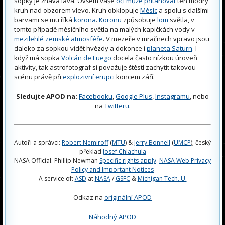
sopky je žhavá láva. Ovšem vaše
oči může přitahovat
ten modrý
kruh nad obzorem vlevo. Kruh obklopuje
Měsíc
a spolu s dalšími
barvami se mu říká
korona
.
Koronu
způsobuje
lom
světla, v
tomto případě měsíčního světla na malých kapičkách vody v
mezilehlé zemské atmosféře
. V mezeře v mračnech vpravo jsou
daleko za sopkou vidět hvězdy a dokonce i
planeta Saturn
. I
když má sopka
Volcán de Fuego
docela často nízkou úroveň
aktivity, tak astrofotograf si považuje štěstí zachytit takovou
scénu právě při
explozivní erupci
koncem září.
Sledujte APOD na:
Facebooku
,
Google Plus
,
Instagramu
, nebo
na
Twitteru
.
Autoři a správci:
Robert Nemiroff
(
MTU
) &
Jerry Bonnell
(
UMCP
); český
překlad
Josef Chlachula
NASA Official: Phillip Newman
Specific rights apply
.
NASA Web Privacy
Policy and Important Notices
A service of:
ASD
at
NASA
/
GSFC
&
Michigan Tech. U.
Odkaz na
originální APOD
Náhodný APOD