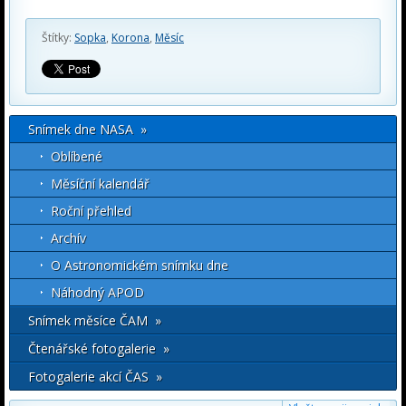
Štítky:
Sopka
,
Korona
,
Měsíc
Snímek dne NASA »
Oblíbené
Měsíční kalendář
Roční přehled
Archív
O Astronomickém snímku dne
Náhodný APOD
Snímek měsíce ČAM »
Čtenářské fotogalerie »
Fotogalerie akcí ČAS »