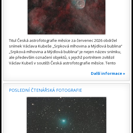
Titul Česká astrofotografie měsíce za červenec 2026 obdržel
snímek Václava Kubeše „Srpková mlhovina a Mýdlová bublina“
„Srpková mlhovina a Mýdlová bublina“ je nejen název snímku,
ale především označení objektů, s jejichž portrétem zvítězil
Václav Kubeš v soutěži Česká astrofotografie měsíce. Tento
Další informace »
POSLEDNÍ ČTENÁŘSKÁ FOTOGRAFIE