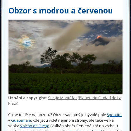
Obzor s modrou a červenou
Uznání a copyright:
Sergio Montúfar
(
Planetario Ciudad de La
Plata
)
Co se to děje na obzoru? Obzor samotný je bývalé pole
špenátu
v
Guatemale
, kde jsou vidět nejenom stromy, ale také velká
sopka
Volcán de Fuego
(Vulkán ohně). Červená zář na vrcholu