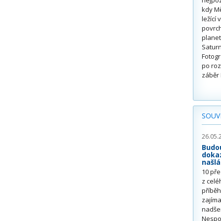
nejpoz
kdy Mě
ležící
povrch
planet
Saturn
Fotogr
po roz
záběr 
SOUVI
26.05.
Budou
dokaz
našl
10 pře
z celé
příběh
zajíma
nadšen
Nespoč