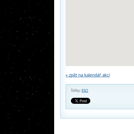
« zpět na kalendář akcí
Štítky:
ESO