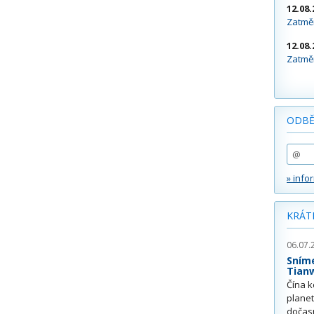
12.08.
Zatměn
12.08.
Zatměn
ODBĚ
» info
KRÁT
06.07.
Sním
Tian
Čína k
plane
dočas