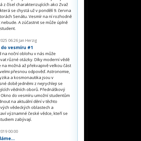
á z čísel charakterizujících akci Zvaž
 která se chystá už v pondělí 9. června
torách Senátu. Vesmír na ní rozhodně
 nebude. A zúčastnit se může úplně
student.
2025 06:26
Jan Herzig
 do vesmíru #1
d na noční oblohu v nás může
vat různé otázky. Díky moderní vědě
 na možná až překvapivě velkou část
 velmi přesnou odpověď. Astronomie,
yzika a kosmonautika jsou v
né době jedněmi z nejrychleji se
ejících vědních oborů. Přednáškový
s Okno do vesmíru umožní studentům
nout na aktuální dění v těchto
avých vědeckých oblastech a
aví významné české vědce, kteří se
 studiem zabývají.
2019 00:00
dáme...