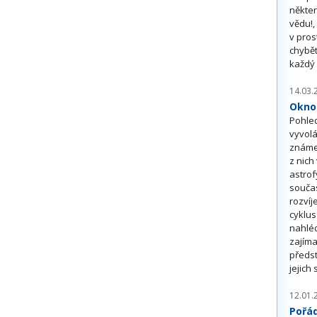
někter
vědu!,
v pros
chybět
každý 
14.03.
Okno
Pohle
vyvolá
známe
z nich
astrof
součas
rozvíj
cyklu
nahléd
zajím
předst
jejich
12.01.
Pořá