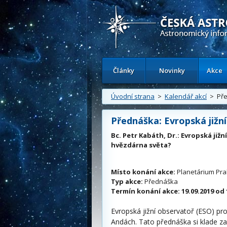
Česká astronomická společnost - Inform
Články
Novinky
Akce
Úvodní strana
>
Kalendář akcí
> Před
Přednáška: Evropská jižn
Bc. Petr Kabáth, Dr.: Evropská již
hvězdárna světa?
Místo konání akce:
Planetárium Pr
Typ akce:
Přednáška
Termín konání akce:
19.09.2019 od 
Evropská jižní observatoř (ESO) pr
Andách. Tato přednáška si klade za 