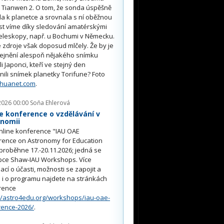
 Tianwen 2. O tom, že sonda úspěšně
ěla k planetce a srovnala s ní oběžnou
st víme díky sledování amatérskými
eleskopy, např. u Bochumi v Německu.
 zdroje však doposud mlčely. Že by je
řejnění alespoň nějakého snímku
li Japonci, kteří ve stejný den
nili snímek planetky Torifune? Foto
nhuanet.com
.
2026 00:00
Soňa Ehlerová
e konference o vzdělávání v
onomii
nline konference "IAU OAE
rence on Astronomy for Education
proběhne 17.-20.11.2026; jedná se
pce Shaw-IAU Workshops. Více
ací o účasti, možnosti se zapojit a
i o programu najdete na stránkách
rence
//astro4edu.org/workshops/iau-oae-
rence-2026/
.