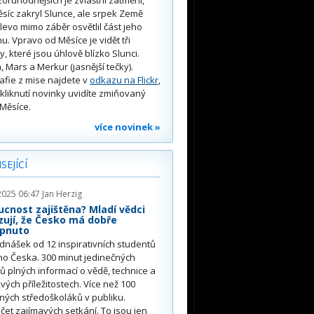
oruhodnějších je zvláštní zatmění,
síc zakryl Slunce, ale srpek Země
 vlevo mimo záběr osvětlil část jeho
u. Vpravo od Měsíce je vidět tři
y, které jsou úhlově blízko Slunci.
, Mars a Merkur (jasnější tečky).
afie z mise najdete v
odkazu na Flickr
,
kliknutí novinky uvidíte zmiňovaný
Měsíce.
více novinek »
SEJÍCÍ
2025 06:47
Jan Herzig
cnost zajištěna? Mladí vědci
ují, že Česko má dobře
ápnuto
dnášek od 12 inspirativních studentů
ho Česka. 300 minut jedinečných
ů plných informací o vědě, technice a
vých příležitostech. Více než 100
ých středoškoláků v publiku.
et zajímavých setkání. To jsou jen