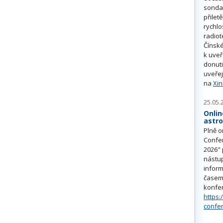
sonda
přilet
rychlo
radiot
Čínské
k uve
donuti
uveřej
na
Xi
25.05.
Onlin
astr
Plně o
Confe
2026" 
nástu
inform
časem 
konfe
https:
confe