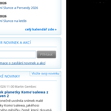
2026
í Slunce a Perseidy 2026
2026
í Slunce na letišti
celý kalendář zde »
R NOVINEK A AKCÍ
rmace o zasílání novinek a akcí
Vložte svoji novinku
KÉ NOVINKY
2026 11:00
Martin Gembec
ek planetky Komo'oalewa z
wen 2
onečně uvolnila snímek malé
tky Komo'oalewa, jakéhosi
ného měsíčku Země, který zkoumá