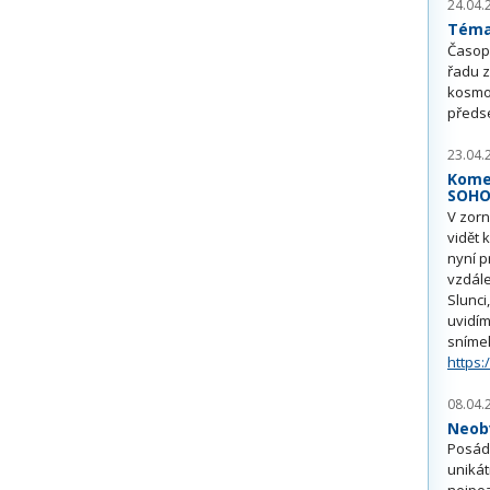
24.04.
Téma 
Časop
řadu z
kosmo
předs
23.04.
Kome
SOH
V zorn
vidět 
nyní p
vzdále
Slunci
uvidím
sníme
https:
08.04.
Neobv
Posádk
unikát