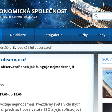
ační astronomický server
Na obloze
Fotogalerie
Služby
Rady
náška: Evropská jižní observatoř
í observatoř
SOUVI
ní observatoř aneb jak funguje nejmodernější
aha
17:00 do 19:00
ovozuje nejmodernější hvězdárny světa v chilských
cíl představit observatoře ESO a jejich přístrojové