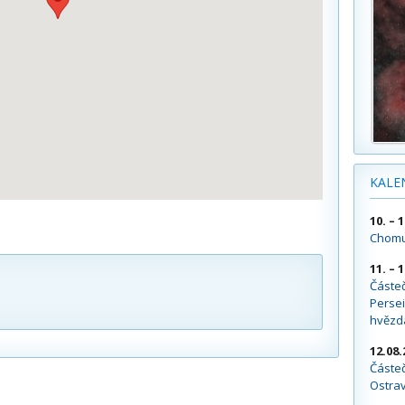
KALE
10. – 
Chomu
11. – 
Částe
Persei
hvězd
12.08.
Částeč
Ostra