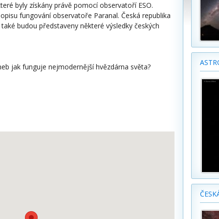
které byly získány právě pomocí observatoří ESO.
popisu fungování observatoře Paranal. Česká republika
 také budou představeny některé výsledky českých
ASTR
neb jak funguje nejmodernější hvězdárna světa?
ČESK