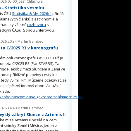
2026 05:00
Josef Chlachula
- Statistika vesmíru
is ČSU
Statistika & My 2026/4
přináší
ajímavých článků z astronomie a
nautiky včetně
rozhovoru
s
edkyní ČASu Soňou Ehlerovou.
2026 20:34
Martin Gembec
ta C/2025 R3 v koronografu
O
ém poli koronografu LASCO C3 už je
kometa C/2025 R3 (PanSTARRS). Ta
rojde jakoby mezi Sluncem a Zemí ve
nosti přibližně poloviny cesty ke
, tedy 75 mil. km. Můžeme očekávat, že
e její pěkný iontový ohon. Aktuální
k zde:
//soho.nascom.nasa.gov/data/realtime/c3/512/
2026 14:40
Martin Gembec
yklý zákryt Slunce z Artemis II
a mise Artemis II posílá na Zemi
ní snímky Země i Měsíce. Jeden z