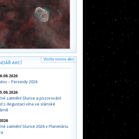
Vložte novou akci
NDÁŘ AKCÍ
16.08.2026
tov – Perseidy 2026
15.08.2026
čné zatmění Slunce a pozorování
d s degustací vína ve slánské
árně
2026
né zatmění Slunce 2026 v Planetáriu
va