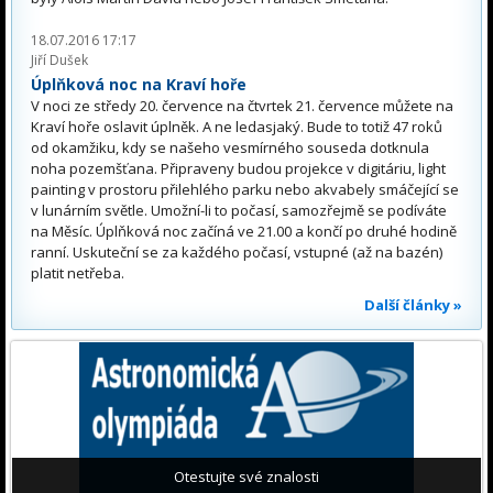
18.07.2016 17:17
Jiří Dušek
Úplňková noc na Kraví hoře
V noci ze středy 20. července na čtvrtek 21. července můžete na
Kraví hoře oslavit úplněk. A ne ledasjaký. Bude to totiž 47 roků
od okamžiku, kdy se našeho vesmírného souseda dotknula
noha pozemšťana. Připraveny budou projekce v digitáriu, light
painting v prostoru přilehlého parku nebo akvabely smáčející se
v lunárním světle. Umožní-li to počasí, samozřejmě se podíváte
na Měsíc. Úplňková noc začíná ve 21.00 a končí po druhé hodině
ranní. Uskuteční se za každého počasí, vstupné (až na bazén)
platit netřeba.
Další články »
Otestujte své znalosti