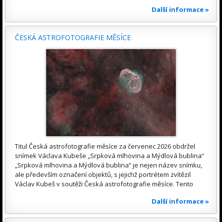
Další informace »
ČESKÁ ASTROFOTOGRAFIE MĚSÍCE
Titul Česká astrofotografie měsíce za červenec 2026 obdržel
snímek Václava Kubeše „Srpková mlhovina a Mýdlová bublina“
„Srpková mlhovina a Mýdlová bublina“ je nejen název snímku,
ale především označení objektů, s jejichž portrétem zvítězil
Václav Kubeš v soutěži Česká astrofotografie měsíce. Tento
Další informace »