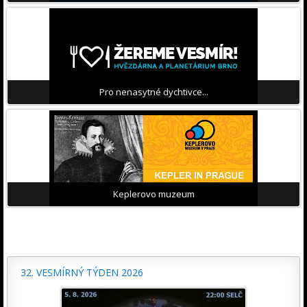
Pro nenasytné dychtivce...
Keplerovo muzeum
32. VESMÍRNÝ TÝDEN 2026