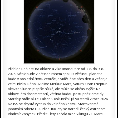
Přehled událostí na obloze a v kosmonautice od 3. 8. do 9. 8.
2026. Měsíc bude vidět nad ránem spolu s většinou planet a
bude v poslední čtvrti. Venuše je vidět lépe přes den a večer je
velmi nízko. Ráno uvidíme Merkur, Mars, Saturn, Uran i Neptun.
Aktivita Slunce je spíše nízká, ale může se občas zvýšit. Na
obloze létá dost meteorů, většina budou postupně Perseidy.
Starship stále pluje, Falcon 9 uskutečnil již 90 startů v roce 2026.
Na ISS se chystá výstup do volného kosmu. Startovat má
japonská raketa H-3. Před 100 lety se narodil český astronom
Vladimír Vanýsek. Před 50 lety začala mise Vikingu 2 u Marsu.