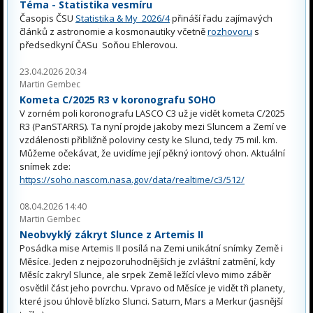
Téma - Statistika vesmíru
Časopis ČSU
Statistika & My 2026/4
přináší řadu zajímavých
článků z astronomie a kosmonautiky včetně
rozhovoru
s
předsedkyní ČASu Soňou Ehlerovou.
23.04.2026 20:34
Martin Gembec
Kometa C/2025 R3 v koronografu SOHO
V zorném poli koronografu LASCO C3 už je vidět kometa C/2025
R3 (PanSTARRS). Ta nyní projde jakoby mezi Sluncem a Zemí ve
vzdálenosti přibližně poloviny cesty ke Slunci, tedy 75 mil. km.
Můžeme očekávat, že uvidíme její pěkný iontový ohon. Aktuální
snímek zde:
https://soho.nascom.nasa.gov/data/realtime/c3/512/
08.04.2026 14:40
Martin Gembec
Neobvyklý zákryt Slunce z Artemis II
Posádka mise Artemis II posílá na Zemi unikátní snímky Země i
Měsíce. Jeden z nejpozoruhodnějších je zvláštní zatmění, kdy
Měsíc zakryl Slunce, ale srpek Země ležící vlevo mimo záběr
osvětlil část jeho povrchu. Vpravo od Měsíce je vidět tři planety,
které jsou úhlově blízko Slunci. Saturn, Mars a Merkur (jasnější