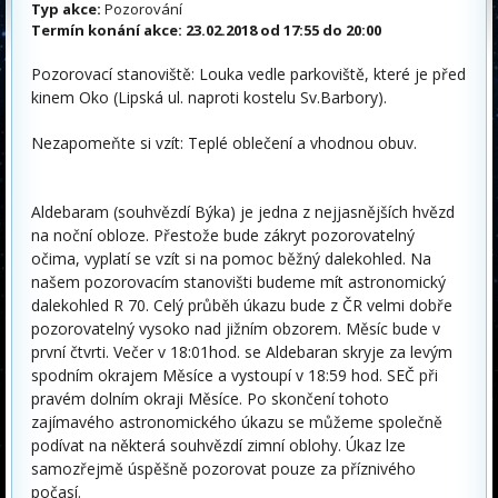
Typ akce:
Pozorování
Termín konání akce:
23.02.2018 od 17:55 do 20:00
Pozorovací stanoviště: Louka vedle parkoviště, které je před
kinem Oko (Lipská ul. naproti kostelu Sv.Barbory).
Nezapomeňte si vzít: Teplé oblečení a vhodnou obuv.
Aldebaram (souhvězdí Býka) je jedna z nejjasnějších hvězd
na noční obloze. Přestože bude zákryt pozorovatelný
očima, vyplatí se vzít si na pomoc běžný dalekohled. Na
našem pozorovacím stanovišti budeme mít astronomický
dalekohled R 70. Celý průběh úkazu bude z ČR velmi dobře
pozorovatelný vysoko nad jižním obzorem. Měsíc bude v
první čtvrti. Večer v 18:01hod. se Aldebaran skryje za levým
spodním okrajem Měsíce a vystoupí v 18:59 hod. SEČ při
pravém dolním okraji Měsíce. Po skončení tohoto
zajímavého astronomického úkazu se můžeme společně
podívat na některá souhvězdí zimní oblohy. Úkaz lze
samozřejmě úspěšně pozorovat pouze za příznivého
počasí.