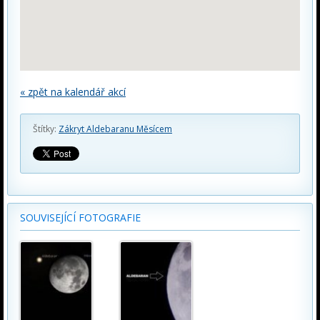
« zpět na kalendář akcí
Štítky:
Zákryt Aldebaranu Měsícem
SOUVISEJÍCÍ FOTOGRAFIE