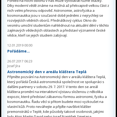
Pohled na noční oblohu v nás může vyvolávat různé otázky.
Díky moderní vědě známe na možná až překvapivě velkou část z
nich velmi přesnou odpověď. Astronomie, astrofyzika a
kosmonautika jsou v současné době jedněmi z nejrychleji se
rozvíjejících vědních oborů. Přednáškový cyklus Okno do
vesmíru umožní studentům nahlédnout na aktuální dění v těchto
zajímavých vědeckých oblastech a představí významné české
vědce, kteří se jejich studiem zabývají.
12.01.2019 00:00
Pořádáme...
26.07.2017 06:23
Josef Jíra
Astronomický den v areálu kláštera Teplá
Přijměte pozvání na Astronomický den v areálu kláštera Teplá,
který pořádá Česká astronomická společnost ve spolupráci s
dalšími partnery v sobotu 29. 7. 2017. V tento den se areál
kláštera promění na interaktivní výstavu složenou z několika
expozic, které představí zábavnou formou astronomii, fyziku a
kosmonautiku. Řadu věcí si přitom budete moci vyzkoušet na
vlastní kůži. Proto neváhejte a přijďte navštívit klášter
premonstrátů v Teplé, kde působily takové osobnosti, jakými
byly Alois Martin David nebo Josef František Smetana.