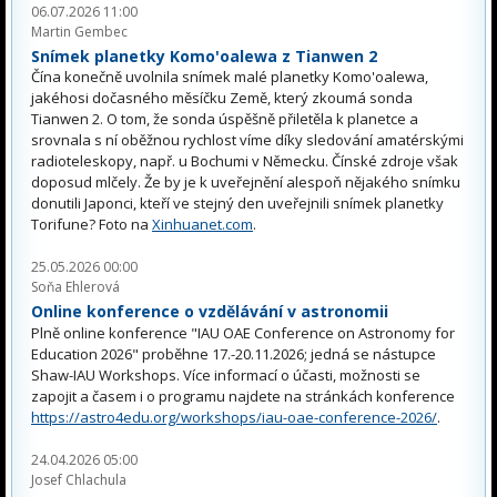
06.07.2026 11:00
Martin Gembec
Snímek planetky Komo'oalewa z Tianwen 2
Čína konečně uvolnila snímek malé planetky Komo'oalewa,
jakéhosi dočasného měsíčku Země, který zkoumá sonda
Tianwen 2. O tom, že sonda úspěšně přiletěla k planetce a
srovnala s ní oběžnou rychlost víme díky sledování amatérskými
radioteleskopy, např. u Bochumi v Německu. Čínské zdroje však
doposud mlčely. Že by je k uveřejnění alespoň nějakého snímku
donutili Japonci, kteří ve stejný den uveřejnili snímek planetky
Torifune? Foto na
Xinhuanet.com
.
25.05.2026 00:00
Soňa Ehlerová
Online konference o vzdělávání v astronomii
Plně online konference "IAU OAE Conference on Astronomy for
Education 2026" proběhne 17.-20.11.2026; jedná se nástupce
Shaw-IAU Workshops. Více informací o účasti, možnosti se
zapojit a časem i o programu najdete na stránkách konference
https://astro4edu.org/workshops/iau-oae-conference-2026/
.
24.04.2026 05:00
Josef Chlachula