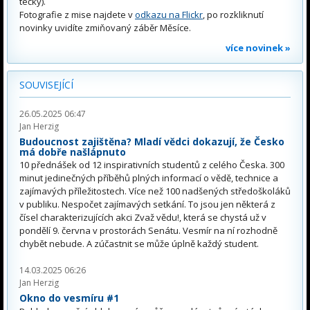
tečky).
Fotografie z mise najdete v
odkazu na Flickr
, po rozkliknutí
novinky uvidíte zmiňovaný záběr Měsíce.
více novinek »
SOUVISEJÍCÍ
26.05.2025 06:47
Jan Herzig
Budoucnost zajištěna? Mladí vědci dokazují, že Česko
má dobře našlápnuto
10 přednášek od 12 inspirativních studentů z celého Česka. 300
minut jedinečných příběhů plných informací o vědě, technice a
zajímavých příležitostech. Více než 100 nadšených středoškoláků
v publiku. Nespočet zajímavých setkání. To jsou jen některá z
čísel charakterizujících akci Zvaž vědu!, která se chystá už v
pondělí 9. června v prostorách Senátu. Vesmír na ní rozhodně
chybět nebude. A zúčastnit se může úplně každý student.
14.03.2025 06:26
Jan Herzig
Okno do vesmíru #1