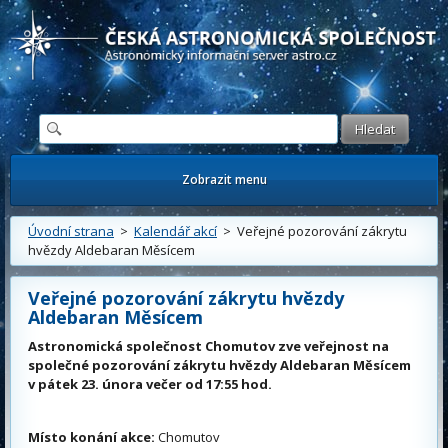
Česká astronomická společnost - Informační astronomický server
Zobrazit menu
Úvodní strana
>
Kalendář akcí
> Veřejné pozorování zákrytu
hvězdy Aldebaran Měsícem
Veřejné pozorování zákrytu hvězdy
Aldebaran Měsícem
Astronomická společnost Chomutov zve veřejnost na
společné pozorování zákrytu hvězdy Aldebaran Měsícem
v pátek 23. února večer od 17:55 hod.
Místo konání akce:
Chomutov