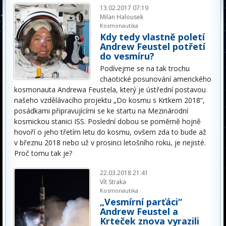
13.02.2017 07:19
Milan Halousek
Kosmonautika
Kdy tedy vlastně poletí
Andrew Feustel potřetí
do vesmíru?
Podívejme se na tak trochu
chaotické posunování amerického
kosmonauta Andrewa Feustela, který je ústřední postavou
našeho vzdělávacího projektu „Do kosmu s Krtkem 2018“,
posádkami připravujícími se ke startu na Mezinárodní
kosmickou stanici ISS. Poslední dobou se poměrně hojně
hovoří o jeho třetím letu do kosmu, ovšem zda to bude až
v březnu 2018 nebo už v prosinci letošního roku, je nejisté.
Proč tomu tak je?
22.03.2018 21:41
Vít Straka
Kosmonautika
„Vesmírní parťáci“
Andrew Feustel a
Krteček znova vyrazili