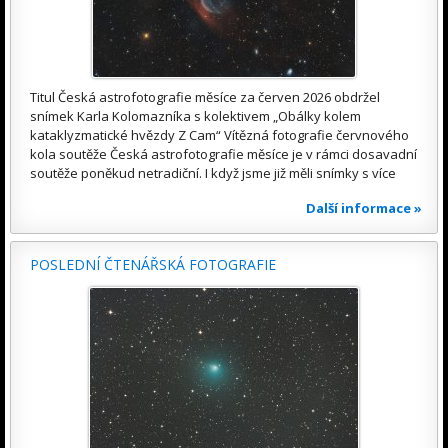
Titul Česká astrofotografie měsíce za červen 2026 obdržel
snímek Karla Kolomazníka s kolektivem „Obálky kolem
kataklyzmatické hvězdy Z Cam“ Vítězná fotografie červnového
kola soutěže Česká astrofotografie měsíce je v rámci dosavadní
soutěže poněkud netradiční. I když jsme již měli snímky s více
Další informace »
POSLEDNÍ ČTENÁŘSKÁ FOTOGRAFIE