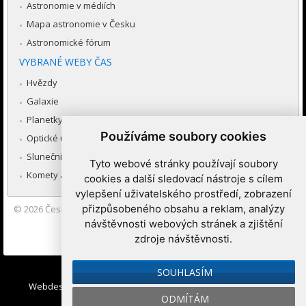
Astronomie v médiích
Mapa astronomie v Česku
Astronomické fórum
VYBRANÉ WEBY ČAS
Hvězdy
Galaxie
Planetky
Používáme soubory cookies
Optické úkazy v atmosféře
Sluneční soustava
Tyto webové stránky používají soubory
Komety a meteory
cookies a další sledovací nástroje s cílem
vylepšení uživatelského prostředí, zobrazení
přizpůsobeného obsahu a reklam, analýzy
© 2026
Česká astronomická společnost
|
Hvězdárna a planetárium
Brno spolupracuje se serverem Astro.cz
návštěvnosti webových stránek a zjištění
zdroje návštěvnosti.
Nastavení cookies
SOUHLASÍM
Webdesign:
Medio interactive
, Redakční systém
Ibis CMS
:
ODMÍTÁM