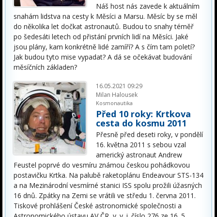
Náš host nás zavede k aktuálním
snahám lidstva na cesty k Měsíci a Marsu. Měsíc by se měl
do několika let dočkat astronautů. Budou to snahy téměř
po šedesáti letech od přistání prvních lidí na Měsíci. Jaké
jsou plány, kam konkrétně lidé zamíří? A s čím tam poletí?
Jak budou tyto mise vypadat? A dá se očekávat budování
měsíčních základen?
16.05.2021 09:29
Milan Halousek
Kosmonautika
Před 10 roky: Krtkova
cesta do kosmu 2011
Přesně před deseti roky, v pondělí
16. května 2011 s sebou vzal
americký astronaut Andrew
Feustel poprvé do vesmíru známou českou pohádkovou
postavičku Krtka. Na palubě raketoplánu Endeavour STS-134
a na Mezinárodní vesmírné stanici ISS spolu prožili úžasných
16 dnů. Zpátky na Zemi se vrátili ve středu 1. června 2011.
Tiskové prohlášení České astronomické společnosti a
Astronomického ústavu AV ČR, v. v. i. číslo 276 ze 16. 5.