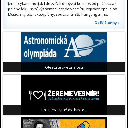
jen dotýkat toho, jak lidé začali dobývat kosmos od počátku až
po dnešek. První významné lety do vesmíru, výpravy Apolla na
Měsíc, Skyleb, raketoplány, současná ISS, Tiangong a jiné.
Další články »
Otestujte své znalosti
Pro nenasytné dychtivce...