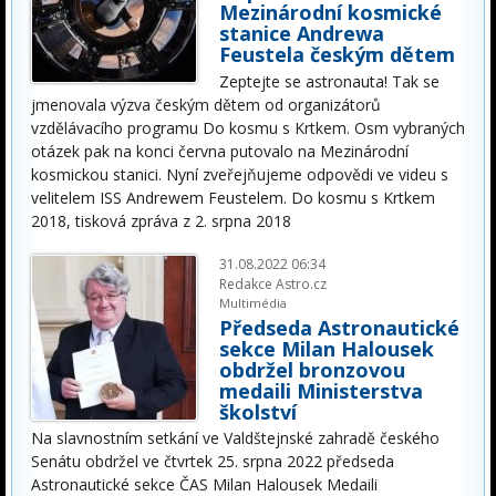
Mezinárodní kosmické
stanice Andrewa
Feustela českým dětem
Zeptejte se astronauta! Tak se
jmenovala výzva českým dětem od organizátorů
vzdělávacího programu Do kosmu s Krtkem. Osm vybraných
otázek pak na konci června putovalo na Mezinárodní
kosmickou stanici. Nyní zveřejňujeme odpovědi ve videu s
velitelem ISS Andrewem Feustelem. Do kosmu s Krtkem
2018, tisková zpráva z 2. srpna 2018
31.08.2022 06:34
Redakce Astro.cz
Multimédia
Předseda Astronautické
sekce Milan Halousek
obdržel bronzovou
medaili Ministerstva
školství
Na slavnostním setkání ve Valdštejnské zahradě českého
Senátu obdržel ve čtvrtek 25. srpna 2022 předseda
Astronautické sekce ČAS Milan Halousek Medaili