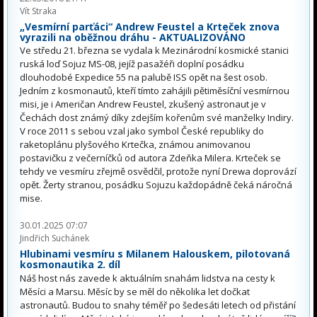
Vít Straka
„Vesmírní parťáci“ Andrew Feustel a Krteček znova
vyrazili na oběžnou dráhu - AKTUALIZOVÁNO
Ve středu 21. března se vydala k Mezinárodní kosmické stanici
ruská loď Sojuz MS-08, jejíž pasažéři doplní posádku
dlouhodobé Expedice 55 na palubě ISS opět na šest osob.
Jedním z kosmonautů, kteří tímto zahájili pětiměsíční vesmírnou
misi, je i Američan Andrew Feustel, zkušený astronaut je v
Čechách dost známý díky zdejším kořenům své manželky Indiry.
V roce 2011 s sebou vzal jako symbol České republiky do
raketoplánu plyšového Krtečka, známou animovanou
postavičku z večerníčků od autora Zdeňka Milera. Krteček se
tehdy ve vesmíru zřejmě osvědčil, protože nyní Drewa doprovází
opět. Žerty stranou, posádku Sojuzu každopádně čeká náročná
mise.
30.01.2025 07:07
Jindřich Suchánek
Hlubinami vesmíru s Milanem Halouskem, pilotovaná
kosmonautika 2. díl
Náš host nás zavede k aktuálním snahám lidstva na cesty k
Měsíci a Marsu. Měsíc by se měl do několika let dočkat
astronautů. Budou to snahy téměř po šedesáti letech od přistání