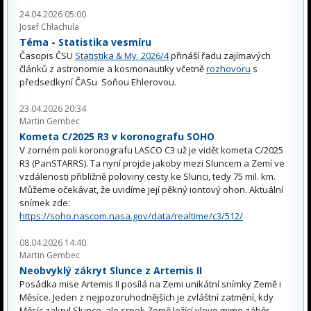
24.04.2026 05:00
Josef Chlachula
Téma - Statistika vesmíru
Časopis ČSU
Statistika & My 2026/4
přináší řadu zajímavých
článků z astronomie a kosmonautiky včetně
rozhovoru
s
předsedkyní ČASu Soňou Ehlerovou.
23.04.2026 20:34
Martin Gembec
Kometa C/2025 R3 v koronografu SOHO
V zorném poli koronografu LASCO C3 už je vidět kometa C/2025
R3 (PanSTARRS). Ta nyní projde jakoby mezi Sluncem a Zemí ve
vzdálenosti přibližně poloviny cesty ke Slunci, tedy 75 mil. km.
Můžeme očekávat, že uvidíme její pěkný iontový ohon. Aktuální
snímek zde:
https://soho.nascom.nasa.gov/data/realtime/c3/512/
08.04.2026 14:40
Martin Gembec
Neobvyklý zákryt Slunce z Artemis II
Posádka mise Artemis II posílá na Zemi unikátní snímky Země i
Měsíce. Jeden z nejpozoruhodnějších je zvláštní zatmění, kdy
Měsíc zakryl Slunce, ale srpek Země ležící vlevo mimo záběr