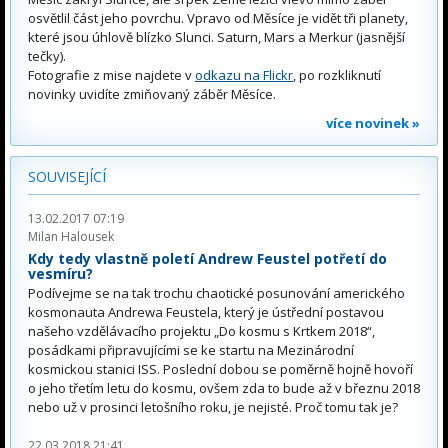
osvětlil část jeho povrchu. Vpravo od Měsíce je vidět tři planety,
které jsou úhlově blízko Slunci. Saturn, Mars a Merkur (jasnější
tečky).
Fotografie z mise najdete v
odkazu na Flickr
, po rozkliknutí
novinky uvidíte zmiňovaný záběr Měsíce.
více novinek »
SOUVISEJÍCÍ
13.02.2017 07:19
Milan Halousek
Kdy tedy vlastně poletí Andrew Feustel potřetí do
vesmíru?
Podívejme se na tak trochu chaotické posunování amerického
kosmonauta Andrewa Feustela, který je ústřední postavou
našeho vzdělávacího projektu „Do kosmu s Krtkem 2018“,
posádkami připravujícími se ke startu na Mezinárodní
kosmickou stanici ISS. Poslední dobou se poměrně hojně hovoří
o jeho třetím letu do kosmu, ovšem zda to bude až v březnu 2018
nebo už v prosinci letošního roku, je nejisté. Proč tomu tak je?
22.03.2018 21:41