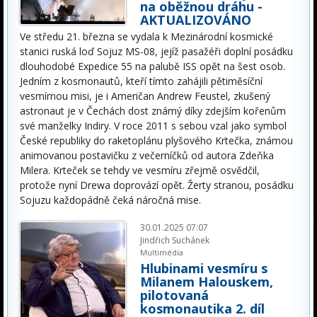
na oběžnou dráhu -
AKTUALIZOVÁNO
Ve středu 21. března se vydala k Mezinárodní kosmické
stanici ruská loď Sojuz MS-08, jejíž pasažéři doplní posádku
dlouhodobé Expedice 55 na palubě ISS opět na šest osob.
Jedním z kosmonautů, kteří tímto zahájili pětiměsíční
vesmírnou misi, je i Američan Andrew Feustel, zkušený
astronaut je v Čechách dost známý díky zdejším kořenům
své manželky Indiry. V roce 2011 s sebou vzal jako symbol
České republiky do raketoplánu plyšového Krtečka, známou
animovanou postavičku z večerníčků od autora Zdeňka
Milera. Krteček se tehdy ve vesmíru zřejmě osvědčil,
protože nyní Drewa doprovází opět. Žerty stranou, posádku
Sojuzu každopádně čeká náročná mise.
30.01.2025 07:07
Jindřich Suchánek
Multimédia
Hlubinami vesmíru s
Milanem Halouskem,
pilotovaná
kosmonautika 2. díl