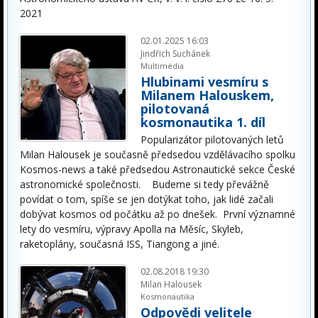
2021
02.01.2025 16:03
Jindřich Suchánek
Multimédia
Hlubinami vesmíru s
Milanem Halouskem,
pilotovaná
kosmonautika 1. díl
Popularizátor pilotovaných letů
Milan Halousek je současně předsedou vzdělávacího spolku
Kosmos-news a také předsedou Astronautické sekce České
astronomické společnosti. Budeme si tedy převážně
povídat o tom, spíše se jen dotýkat toho, jak lidé začali
dobývat kosmos od počátku až po dnešek. První významné
lety do vesmíru, výpravy Apolla na Měsíc, Skyleb,
raketoplány, současná ISS, Tiangong a jiné.
02.08.2018 19:30
Milan Halousek
Kosmonautika
Odpovědi velitele