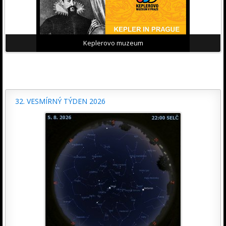
Keplerovo muzeum
32. VESMÍRNÝ TÝDEN 2026