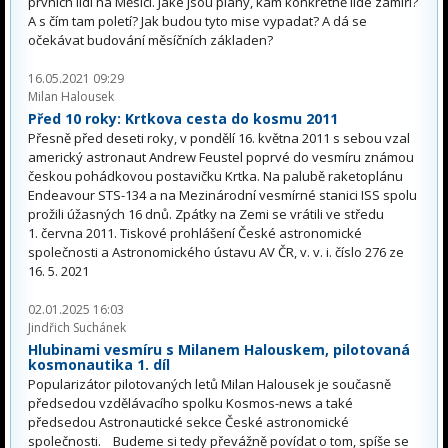
prvních lidí na Měsíci. Jaké jsou plány, kam konkrétně lidé zamíří?
A s čím tam poletí? Jak budou tyto mise vypadat? A dá se
očekávat budování měsíčních základen?
16.05.2021 09:29
Milan Halousek
Před 10 roky: Krtkova cesta do kosmu 2011
Přesně před deseti roky, v pondělí 16. května 2011 s sebou vzal
americký astronaut Andrew Feustel poprvé do vesmíru známou
českou pohádkovou postavičku Krtka. Na palubě raketoplánu
Endeavour STS-134 a na Mezinárodní vesmírné stanici ISS spolu
prožili úžasných 16 dnů. Zpátky na Zemi se vrátili ve středu
1. června 2011. Tiskové prohlášení České astronomické
společnosti a Astronomického ústavu AV ČR, v. v. i. číslo 276 ze
16. 5. 2021
02.01.2025 16:03
Jindřich Suchánek
Hlubinami vesmíru s Milanem Halouskem, pilotovaná
kosmonautika 1. díl
Popularizátor pilotovaných letů Milan Halousek je současně
předsedou vzdělávacího spolku Kosmos-news a také
předsedou Astronautické sekce České astronomické
společnosti. Budeme si tedy převážně povídat o tom, spíše se