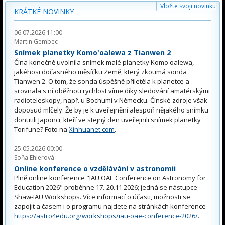
Vložte svoji novinku
KRÁTKÉ NOVINKY
06.07.2026 11:00
Martin Gembec
Snímek planetky Komo'oalewa z Tianwen 2
Čína konečně uvolnila snímek malé planetky Komo'oalewa,
jakéhosi dočasného měsíčku Země, který zkoumá sonda
Tianwen 2. O tom, že sonda úspěšně přiletěla k planetce a
srovnala s ní oběžnou rychlost víme díky sledování amatérskými
radioteleskopy, např. u Bochumi v Německu. Čínské zdroje však
doposud mlčely. Že by je k uveřejnění alespoň nějakého snímku
donutili Japonci, kteří ve stejný den uveřejnili snímek planetky
Torifune? Foto na
Xinhuanet.com
.
25.05.2026 00:00
Soňa Ehlerová
Online konference o vzdělávání v astronomii
Plně online konference "IAU OAE Conference on Astronomy for
Education 2026" proběhne 17.-20.11.2026; jedná se nástupce
Shaw-IAU Workshops. Více informací o účasti, možnosti se
zapojit a časem i o programu najdete na stránkách konference
https://astro4edu.org/workshops/iau-oae-conference-2026/
.