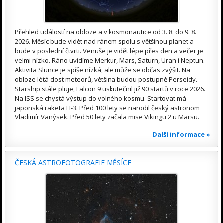
Přehled událostí na obloze a v kosmonautice od 3. 8. do 9. 8.
2026. Měsíc bude vidět nad ránem spolu s většinou planet a
bude v poslední čtvrti. Venuše je vidět lépe přes den a večer je
velmi nízko. Ráno uvidíme Merkur, Mars, Saturn, Uran i Neptun.
Aktivita Slunce je spíše nízká, ale může se občas zvýšit. Na
obloze létá dost meteorů, většina budou postupně Perseidy.
Starship stále pluje, Falcon 9 uskutečnil již 90 startů v roce 2026.
Na ISS se chystá výstup do volného kosmu. Startovat má
japonská raketa H-3. Před 100 lety se narodil český astronom
Vladimír Vanýsek. Před 50 lety začala mise Vikingu 2 u Marsu.
Další informace »
ČESKÁ ASTROFOTOGRAFIE MĚSÍCE