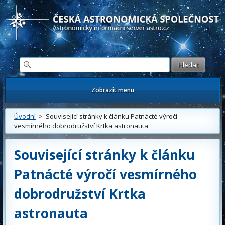
Česká astronomická společnost - Informační astronomický server
Zobrazit menu
Úvodní
> Související stránky k článku Patnácté výročí
vesmírného dobrodružství Krtka astronauta
Související stránky k článku
Patnácté výročí vesmírného
dobrodružství Krtka
astronauta