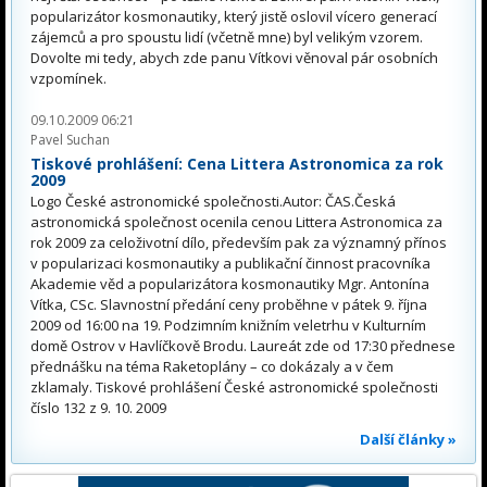
popularizátor kosmonautiky, který jistě oslovil vícero generací
zájemců a pro spoustu lidí (včetně mne) byl velikým vzorem.
Dovolte mi tedy, abych zde panu Vítkovi věnoval pár osobních
vzpomínek.
09.10.2009 06:21
Pavel Suchan
Tiskové prohlášení: Cena Littera Astronomica za rok
2009
Logo České astronomické společnosti.Autor: ČAS.Česká
astronomická společnost ocenila cenou Littera Astronomica za
rok 2009 za celoživotní dílo, především pak za významný přínos
v popularizaci kosmonautiky a publikační činnost pracovníka
Akademie věd a popularizátora kosmonautiky Mgr. Antonína
Vítka, CSc. Slavnostní předání ceny proběhne v pátek 9. října
2009 od 16:00 na 19. Podzimním knižním veletrhu v Kulturním
domě Ostrov v Havlíčkově Brodu. Laureát zde od 17:30 přednese
přednášku na téma Raketoplány – co dokázaly a v čem
zklamaly. Tiskové prohlášení České astronomické společnosti
číslo 132 z 9. 10. 2009
Další články »