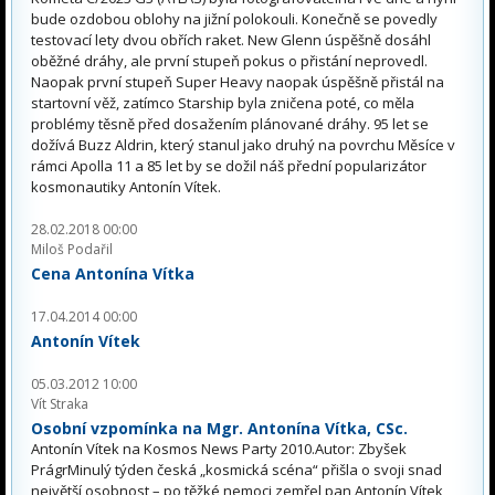
bude ozdobou oblohy na jižní polokouli. Konečně se povedly
testovací lety dvou obřích raket. New Glenn úspěšně dosáhl
oběžné dráhy, ale první stupeň pokus o přistání neprovedl.
Naopak první stupeň Super Heavy naopak úspěšně přistál na
startovní věž, zatímco Starship byla zničena poté, co měla
problémy těsně před dosažením plánované dráhy. 95 let se
dožívá Buzz Aldrin, který stanul jako druhý na povrchu Měsíce v
rámci Apolla 11 a 85 let by se dožil náš přední popularizátor
kosmonautiky Antonín Vítek.
28.02.2018 00:00
Miloš Podařil
Cena Antonína Vítka
17.04.2014 00:00
Antonín Vítek
05.03.2012 10:00
Vít Straka
Osobní vzpomínka na Mgr. Antonína Vítka, CSc.
Antonín Vítek na Kosmos News Party 2010.Autor: Zbyšek
PrágrMinulý týden česká „kosmická scéna“ přišla o svoji snad
největší osobnost – po těžké nemoci zemřel pan Antonín Vítek,