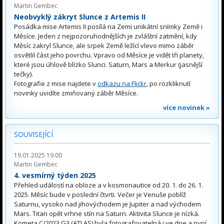
Martin Gembec
Neobvyklý zákryt Slunce z Artemis II
Posádka mise Artemis II posílá na Zemi unikátní snímky Země i
Měsíce. Jeden z nejpozoruhodnějších je zvláštní zatmění, kdy
Měsíc zakryl Slunce, ale srpek Země ležící vlevo mimo záběr
osvětlil část jeho povrchu. Vpravo od Měsíce je vidět tři planety,
které jsou úhlově blízko Slunci. Saturn, Mars a Merkur (jasnější
tečky).
Fotografie z mise najdete v
odkazu na Flickr
, po rozkliknutí
novinky uvidíte zmiňovaný záběr Měsíce.
více novinek »
SOUVISEJÍCÍ
19.01.2025 19:00
Martin Gembec
4. vesmírný týden 2025
Přehled událostí na obloze a v kosmonautice od 20. 1. do 26. 1.
2025. Měsíc bude v poslední čtvrti. Večer je Venuše poblíž
Saturnu, vysoko nad jihovýchodem je Jupiter a nad východem
Mars. Titan opět vrhne stín na Saturn. Aktivita Slunce je nízká.
Kometa C/2023 G3 (ATLAS) byla fotografovatelná i ve dne a nyní