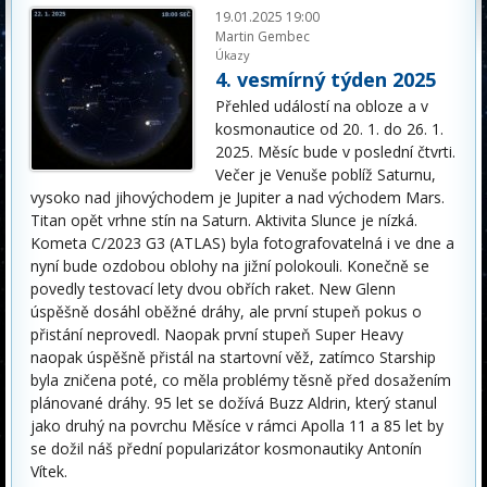
19.01.2025 19:00
Martin Gembec
Úkazy
4. vesmírný týden 2025
Přehled událostí na obloze a v
kosmonautice od 20. 1. do 26. 1.
2025. Měsíc bude v poslední čtvrti.
Večer je Venuše poblíž Saturnu,
vysoko nad jihovýchodem je Jupiter a nad východem Mars.
Titan opět vrhne stín na Saturn. Aktivita Slunce je nízká.
Kometa C/2023 G3 (ATLAS) byla fotografovatelná i ve dne a
nyní bude ozdobou oblohy na jižní polokouli. Konečně se
povedly testovací lety dvou obřích raket. New Glenn
úspěšně dosáhl oběžné dráhy, ale první stupeň pokus o
přistání neprovedl. Naopak první stupeň Super Heavy
naopak úspěšně přistál na startovní věž, zatímco Starship
byla zničena poté, co měla problémy těsně před dosažením
plánované dráhy. 95 let se dožívá Buzz Aldrin, který stanul
jako druhý na povrchu Měsíce v rámci Apolla 11 a 85 let by
se dožil náš přední popularizátor kosmonautiky Antonín
Vítek.