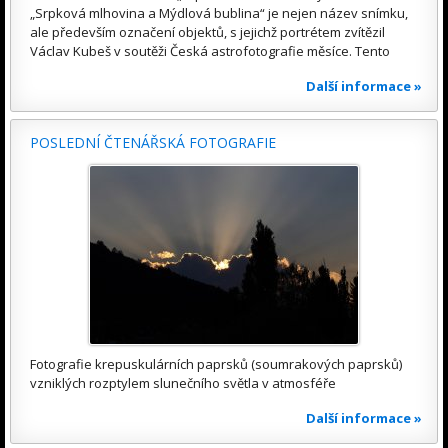
„Srpková mlhovina a Mýdlová bublina“ je nejen název snímku,
ale především označení objektů, s jejichž portrétem zvítězil
Václav Kubeš v soutěži Česká astrofotografie měsíce. Tento
Další informace »
POSLEDNÍ ČTENÁŘSKÁ FOTOGRAFIE
Fotografie krepuskulárních paprsků (soumrakových paprsků)
vzniklých rozptylem slunečního světla v atmosféře
Další informace »