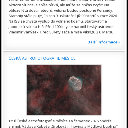
Aktivita Slunce je spíše nízká, ale může se občas zvýšit. Na
obloze létá dost meteorů, většina budou postupně Perseidy.
Starship stále pluje, Falcon 9 uskutečnil již 90 startů v roce 2026.
Na ISS se chystá výstup do volného kosmu. Startovat má
japonská raketa H-3. Před 100 lety se narodil český astronom
Vladimír Vanýsek. Před 50 lety začala mise Vikingu 2 u Marsu.
Další informace »
ČESKÁ ASTROFOTOGRAFIE MĚSÍCE
Titul Česká astrofotografie měsíce za červenec 2026 obdržel
snímek Václava Kubeše „Srpková mlhovina a Mýdlová bublina“