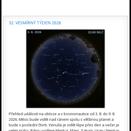
32. VESMÍRNÝ TÝDEN 2026
Přehled událostí na obloze a v kosmonautice od 3. 8. do 9. 8.
2026. Měsíc bude vidět nad ránem spolu s většinou planet a
bude v poslední čtvrti. Venuše je vidět lépe přes den a večer je
velmi nízko. Ráno uvidíme Merkur, Mars, Saturn, Uran i Neptun.