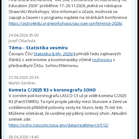
Education 2026" proběhne 17.-20.11.2026; jedná se nástupce
Shaw-IAU Workshops. Více informací o účasti, možnosti se
zapojit a časem i o programu najdete na stránkách konference
https://astro4edu.org/workshops/iau-oae-conference-2026/
.
24.04.2026 05:00
Josef Chlachula
Téma - Statistika vesmíru
Časopis ČSU
Statistika & My 2026/4
přináší řadu zajímavých
článků z astronomie a kosmonautiky včetně
rozhovoru
s
předsedkyní ČASu Soňou Ehlerovou.
23.04.2026 20:34
Martin Gembec
Kometa C/2025 R3 v koronografu SOHO
V zorném poli koronografu LASCO C3 už je vidět kometa C/2025
R3 (PanSTARRS). Ta nyní projde jakoby mezi Sluncem a Zemí ve
vzdálenosti přibližně poloviny cesty ke Slunci, tedy 75 mil. km.
Můžeme očekávat, že uvidíme její pěkný iontový ohon. Aktuální
snímek zde:
https://soho.nascom.nasa.gov/data/realtime/c3/512/
08.04.2026 14:40