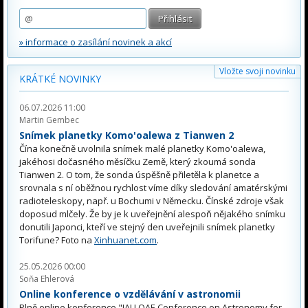
» informace o zasílání novinek a akcí
Vložte svoji novinku
KRÁTKÉ NOVINKY
06.07.2026 11:00
Martin Gembec
Snímek planetky Komo'oalewa z Tianwen 2
Čína konečně uvolnila snímek malé planetky Komo'oalewa,
jakéhosi dočasného měsíčku Země, který zkoumá sonda
Tianwen 2. O tom, že sonda úspěšně přiletěla k planetce a
srovnala s ní oběžnou rychlost víme díky sledování amatérskými
radioteleskopy, např. u Bochumi v Německu. Čínské zdroje však
doposud mlčely. Že by je k uveřejnění alespoň nějakého snímku
donutili Japonci, kteří ve stejný den uveřejnili snímek planetky
Torifune? Foto na
Xinhuanet.com
.
25.05.2026 00:00
Soňa Ehlerová
Online konference o vzdělávání v astronomii
Plně online konference "IAU OAE Conference on Astronomy for