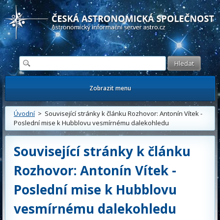
Česká astronomická společnost - Informační astronomický server
Zobrazit menu
Úvodní
> Související stránky k článku Rozhovor: Antonín Vítek -
Poslední mise k Hubblovu vesmírnému dalekohledu
Související stránky k článku
Rozhovor: Antonín Vítek -
Poslední mise k Hubblovu
vesmírnému dalekohledu