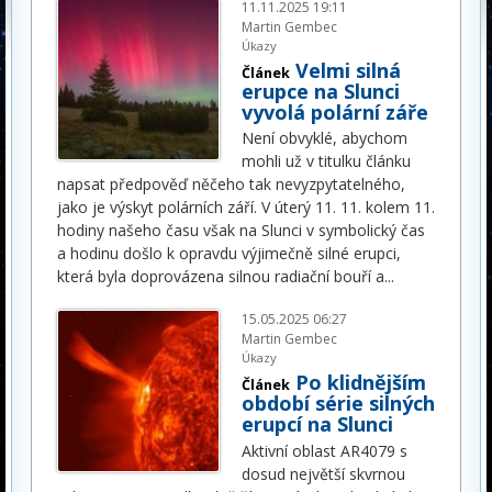
11.11.2025 19:11
Martin Gembec
Úkazy
Velmi silná
Článek
erupce na Slunci
vyvolá polární záře
Není obvyklé, abychom
mohli už v titulku článku
napsat předpověď něčeho tak nevyzpytatelného,
jako je výskyt polárních září. V úterý 11. 11. kolem 11.
hodiny našeho času však na Slunci v symbolický čas
a hodinu došlo k opravdu výjimečně silné erupci,
která byla doprovázena silnou radiační bouří a
...
15.05.2025 06:27
Martin Gembec
Úkazy
Po klidnějším
Článek
období série silných
erupcí na Slunci
Aktivní oblast AR4079 s
dosud největší skvrnou