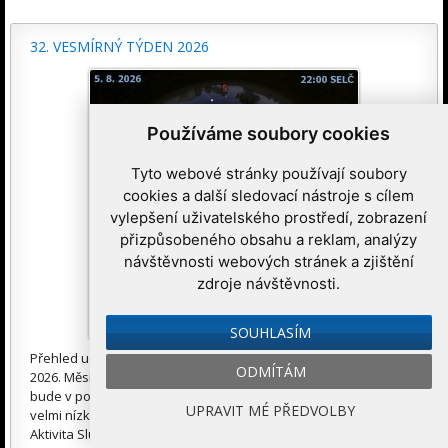
32. VESMÍRNÝ TÝDEN 2026
Používáme soubory cookies
Tyto webové stránky používají soubory
cookies a další sledovací nástroje s cílem
vylepšení uživatelského prostředí, zobrazení
přizpůsobeného obsahu a reklam, analýzy
návštěvnosti webových stránek a zjištění
zdroje návštěvnosti.
SOUHLASÍM
Přehled událostí na obloze a v kosmonautice od 3. 8. do 9. 8.
ODMÍTÁM
2026. Měsíc bude vidět nad ránem spolu s většinou planet a
bude v poslední čtvrti. Venuše je vidět lépe přes den a večer je
UPRAVIT MÉ PŘEDVOLBY
velmi nízko. Ráno uvidíme Merkur, Mars, Saturn, Uran i Neptun.
Aktivita Slunce je spíše nízká, ale může se občas zvýšit. Na