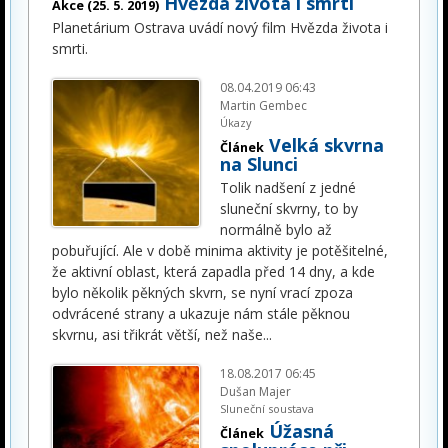
Hvězda života i smrti
Akce (25. 5. 2019)
Planetárium Ostrava uvádí nový film Hvězda života i
smrti.
08.04.2019 06:43
Martin Gembec
Úkazy
Velká skvrna
Článek
na Slunci
Tolik nadšení z jedné
sluneční skvrny, to by
normálně bylo až
pobuřující. Ale v době minima aktivity je potěšitelné,
že aktivní oblast, která zapadla před 14 dny, a kde
bylo několik pěkných skvrn, se nyní vrací zpoza
odvrácené strany a ukazuje nám stále pěknou
skvrnu, asi třikrát větší, než naše
...
18.08.2017 06:45
Dušan Majer
Sluneční soustava
Úžasná
Článek