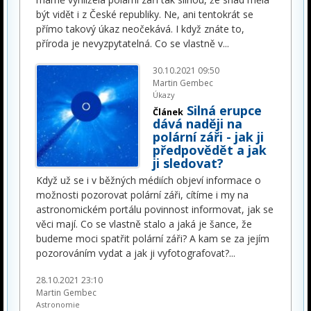
být vidět i z České republiky. Ne, ani tentokrát se
přímo takový úkaz neočekává. I když znáte to,
příroda je nevyzpytatelná. Co se vlastně v
...
30.10.2021 09:50
Martin Gembec
Úkazy
Silná erupce
Článek
dává naději na
polární záři - jak ji
předpovědět a jak
ji sledovat?
Když už se i v běžných médiích objeví informace o
možnosti pozorovat polární záři, cítíme i my na
astronomickém portálu povinnost informovat, jak se
věci mají. Co se vlastně stalo a jaká je šance, že
budeme moci spatřit polární záři? A kam se za jejím
pozorováním vydat a jak ji vyfotografovat?
...
28.10.2021 23:10
Martin Gembec
Astronomie