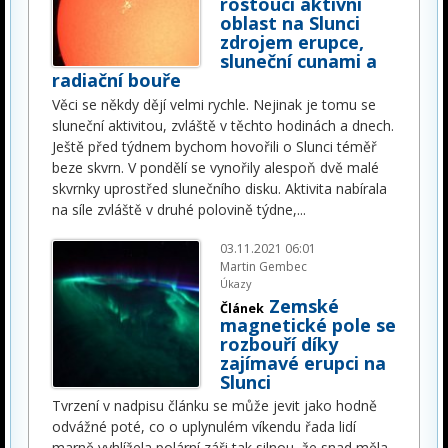
rostoucí aktivní
oblast na Slunci
zdrojem erupce,
sluneční cunami a
radiační bouře
Věci se někdy dějí velmi rychle. Nejinak je tomu se
sluneční aktivitou, zvláště v těchto hodinách a dnech.
Ještě před týdnem bychom hovořili o Slunci téměř
beze skvrn. V pondělí se vynořily alespoň dvě malé
skvrnky uprostřed slunečního disku. Aktivita nabírala
na síle zvláště v druhé polovině týdne,
...
03.11.2021 06:01
Martin Gembec
Úkazy
Zemské
Článek
magnetické pole se
rozbouří díky
zajímavé erupci na
Slunci
Tvrzení v nadpisu článku se může jevit jako hodně
odvážné poté, co o uplynulém víkendu řada lidí
marně vyhlížela polární záři tak silnou, že snad měla