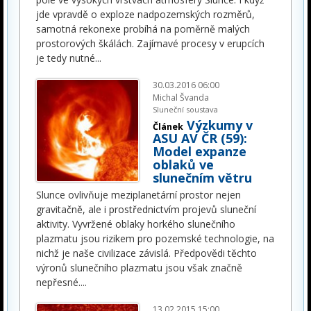
jde vpravdě o exploze nadpozemských rozměrů,
samotná rekonexe probíhá na poměrně malých
prostorových škálách. Zajímavé procesy v erupcích
je tedy nutné
...
30.03.2016 06:00
Michal Švanda
Sluneční soustava
Výzkumy v
Článek
ASU AV ČR (59):
Model expanze
oblaků ve
slunečním větru
Slunce ovlivňuje meziplanetární prostor nejen
gravitačně, ale i prostřednictvím projevů sluneční
aktivity. Vyvržené oblaky horkého slunečního
plazmatu jsou rizikem pro pozemské technologie, na
nichž je naše civilizace závislá. Předpovědi těchto
výronů slunečního plazmatu jsou však značně
nepřesné.
...
13.02.2015 15:00