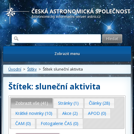
Česká astronomická společnost - Informační astronomický server
Zobrazit menu
Úvodní
>
Štítky
> Štítek sluneční aktivita
Štítek: sluneční aktivita
Zobrazit vše (41)
Stránky (1)
Články (28)
Krátké novinky (10)
Akce (2)
APOD (0)
ČAM (0)
Fotogalerie ČAS (0)