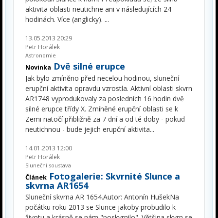
aktivita oblasti neutichne ani v následujících 24
hodinách. Více (anglicky).
...
13.05.2013 20:29
Petr Horálek
Astronomie
Dvě silné erupce
Novinka
Jak bylo zmíněno před necelou hodinou, sluneční
erupční aktivita opravdu vzrostla. Aktivní oblasti skvrn
AR1748 vyprodukovaly za posledních 16 hodin dvě
silné erupce třídy X. Zmíněné erupční oblasti se k
Zemi natočí přibližně za 7 dní a od té doby - pokud
neutichnou - bude jejich erupční aktivita
...
14.01.2013 12:00
Petr Horálek
Sluneční soustava
Fotogalerie: Skvrnité Slunce a
Článek
skvrna AR1654
Sluneční skvrna AR 1654.Autor: Antonín HušekNa
počátku roku 2013 se Slunce jakoby probudilo k
životu a krásně se nám "poskvrnilo". Většina skvrn se