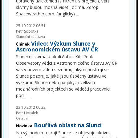
upravený dalekohled (s filtrem, s projekcí), větší
skvrny budou možná vidět i očima. Zdroj:
Spaceweather.com. (anglicky)
...
25.10.2012 06:51
Petr Sobotka
Sluneční soustava
Video: Výzkum Slunce v
Článek
Astronomickém ústavu AV ČR
Sluneční skvrna a okolí.Autor: Kitt Peak
Observatory.Vědci z Astronomického ústavu AV ČR
vás v novém videu seznámí, jakými přístroji se
Slunce pozoruje, jaké jsou úspěchy ústavu ve
výzkumu Slunce nebo na jakých velkých
mezinárodních projektech se vědečtí pracovníci
podílí.
...
23.10.2012 00:22
Petr Horálek
Ostatní
Bouřlivá oblast na Slunci
Novinka
Na východním okraji Slunce se objevuje aktivní