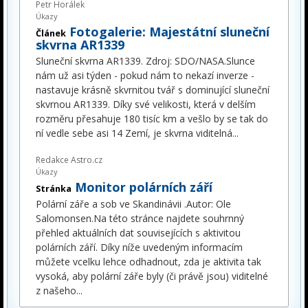
Petr Horálek
Úkazy
Fotogalerie: Majestátní sluneční
Článek
skvrna AR1339
Sluneční skvrna AR1339. Zdroj: SDO/NASA.Slunce
nám už asi týden - pokud nám to nekazí inverze -
nastavuje krásně skvrnitou tvář s dominující sluneční
skvrnou AR1339. Díky své velikosti, která v delším
rozměru přesahuje 180 tisíc km a vešlo by se tak do
ní vedle sebe asi 14 Zemí, je skvrna viditelná
...
Redakce Astro.cz
Úkazy
Monitor polárních září
Stránka
Polární záře a sob ve Skandinávii .Autor: Ole
Salomonsen.Na této stránce najdete souhrnný
přehled aktuálních dat souvisejících s aktivitou
polárních září. Díky níže uvedeným informacím
můžete vcelku lehce odhadnout, zda je aktivita tak
vysoká, aby polární záře byly (či právě jsou) viditelné
z našeho
...