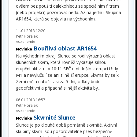
ovšem bez použití dalekohledu se speciálním filtrem
(nebo projekcí) pozorovat nedá. Až na jednu. Skupina
AR1654, která se objevila na východním
...
11.01.2013 12:20
Petr Horálek
Astronomie
Bouřlivá oblast AR1654
Novinka
Na východním okraji Slunce se rodí výrazná oblast
slunečních skvrn, která rovněž vykazuje silnou
erupční aktivitu. V 10:11 SEČ u ní došlo k erupci třídy
M1 a nevylučují se ani silnější erupce. Skvrna by se k
Zemi měla natočit asi za 5 dní, odkdy bude
geoefektivní a případná silnější aktivita by
...
06.01.2013 16:57
Petr Horálek
Astronomie
Skvrnité Slunce
Novinka
Slunce je po dlouhé době poměrně skvrnité. Aktivní
skupiny skvrn jsou pozorovatelné přes bezpečně