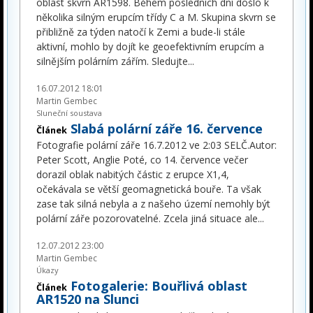
oblast skvrn AR1598. Během posledních dní došlo k
několika silným erupcím třídy C a M. Skupina skvrn se
přibližně za týden natočí k Zemi a bude-li stále
aktivní, mohlo by dojít ke geoefektivním erupcím a
silnějším polárním zářím. Sledujte
...
16.07.2012 18:01
Martin Gembec
Sluneční soustava
Slabá polární záře 16. července
Článek
Fotografie polární záře 16.7.2012 ve 2:03 SELČ.Autor:
Peter Scott, Anglie Poté, co 14. července večer
dorazil oblak nabitých částic z erupce X1,4,
očekávala se větší geomagnetická bouře. Ta však
zase tak silná nebyla a z našeho území nemohly být
polární záře pozorovatelné. Zcela jiná situace ale
...
12.07.2012 23:00
Martin Gembec
Úkazy
Fotogalerie: Bouřlivá oblast
Článek
AR1520 na Slunci