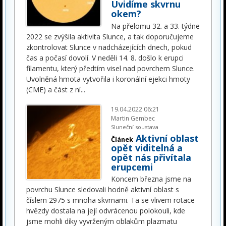
Uvidíme skvrnu
okem?
Na přelomu 32. a 33. týdne
2022 se zvýšila aktivita Slunce, a tak doporučujeme
zkontrolovat Slunce v nadcházejících dnech, pokud
čas a počasí dovolí. V neděli 14. 8. došlo k erupci
filamentu, který předtím visel nad povrchem Slunce.
Uvolněná hmota vytvořila i koronální ejekci hmoty
(CME) a část z ní
...
19.04.2022 06:21
Martin Gembec
Sluneční soustava
Aktivní oblast
Článek
opět viditelná a
opět nás přivítala
erupcemi
Koncem března jsme na
povrchu Slunce sledovali hodně aktivní oblast s
číslem 2975 s mnoha skvrnami. Ta se vlivem rotace
hvězdy dostala na její odvrácenou polokouli, kde
jsme mohli díky vyvrženým oblakům plazmatu