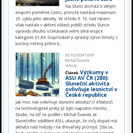
Na Slunci dochází k silným
erupcím poměrně často, protože nastává maximum
25. cyklu jeho aktivity. Ve středu 9. 10. nad ránem
však nastala v aktivní oblasti poblíž středu Slunce
opravdu dlouho očekávaná velmi silná erupce
kategorie X1,84. Doprovázel ji výrazný výron hmoty z
koróny mířený přímo k
...
02.10.2024 10:00
Michal Švanda
Hvězdy
Výzkumy v
Článek
ASU AV ČR (280):
Sluneční aktivita
ovlivňuje lesnictví v
České republice
Jak moc nás ovlivňuje sluneční aktivita? O efektech
na technologické prvky již bylo napsáno mnoho.
Studie, na níž se podílel i Michal Švanda ze
Slunečního oddělení ASU, ukazuje, že svůj dopad má
aktivita naší hvězdy i na dřevařský průmysl. Zdá se,