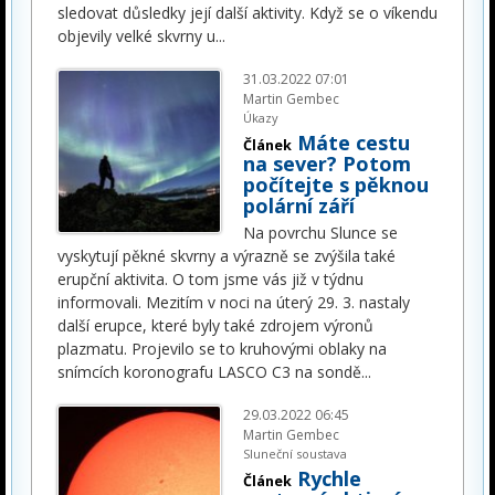
sledovat důsledky její další aktivity. Když se o víkendu
objevily velké skvrny u
...
31.03.2022 07:01
Martin Gembec
Úkazy
Máte cestu
Článek
na sever? Potom
počítejte s pěknou
polární září
Na povrchu Slunce se
vyskytují pěkné skvrny a výrazně se zvýšila také
erupční aktivita. O tom jsme vás již v týdnu
informovali. Mezitím v noci na úterý 29. 3. nastaly
další erupce, které byly také zdrojem výronů
plazmatu. Projevilo se to kruhovými oblaky na
snímcích koronografu LASCO C3 na sondě
...
29.03.2022 06:45
Martin Gembec
Sluneční soustava
Rychle
Článek