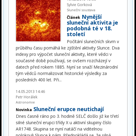
Sylvie Gorková
Sluneční soustava
Nynější
Článek
sluneční aktivita je
podobná té v 18.
století
Počítání slunečních skvrn v
průběhu času pomáhá ke zjištění aktivity Slunce. Dva
indexy pro výpočet sluneční aktivity, které vědci v
současné době používají, se ovšem rozcházejí v
datech před rokem 1885. Nyní se snaží Mezinárodní
tým vědců normalizovat historické výsledky za
posledních 400 let. Při
...
14.05.2013 14:46
Petr Horálek
Astronomie
Sluneční erupce neutichají
Novinka
Dnes časně ráno po 3. hodině SELČ došlo již ke třetí
silné sluneční erupci třídy X u aktivní skupiny číslo
AR1748. Skupina se nyní natáčí na viditelnou
polokouli Slunce k nám. Předpokládá se, že silná