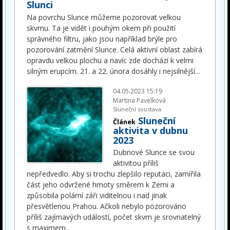
Slunci
Na povrchu Slunce můžeme pozorovat velkou
skvrnu. Ta je vidět i pouhým okem při použití
správného filtru, jako jsou například brýle pro
pozorování zatmění Slunce. Celá aktivní oblast zabírá
opravdu velkou plochu a navíc zde dochází k velmi
silným erupcím. 21. a 22. února dosáhly i nejsilnější
...
04.05.2023 15:19
Martina Pavelková
Sluneční soustava
Sluneční
Článek
aktivita v dubnu
2023
Dubnové Slunce se svou
aktivitou příliš
nepředvedlo. Aby si trochu zlepšilo reputaci, zamířila
část jeho odvržené hmoty směrem k Zemi a
způsobila polární záři viditelnou i nad jinak
přesvětlenou Prahou. Ačkoli nebylo pozorováno
příliš zajímavých událostí, počet skvrn je srovnatelný
s maximem
...