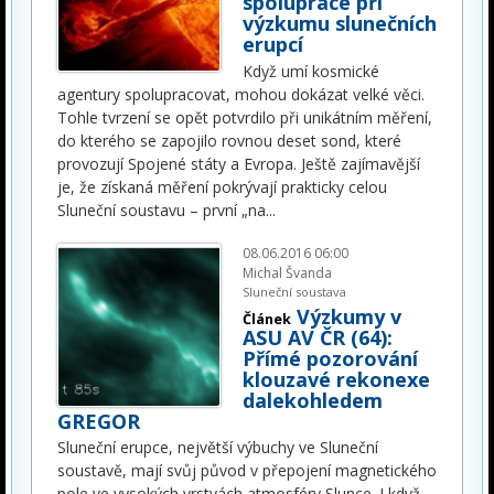
spolupráce při
výzkumu slunečních
erupcí
Když umí kosmické
agentury spolupracovat, mohou dokázat velké věci.
Tohle tvrzení se opět potvrdilo při unikátním měření,
do kterého se zapojilo rovnou deset sond, které
provozují Spojené státy a Evropa. Ještě zajímavější
je, že získaná měření pokrývají prakticky celou
Sluneční soustavu – první „na
...
08.06.2016 06:00
Michal Švanda
Sluneční soustava
Výzkumy v
Článek
ASU AV ČR (64):
Přímé pozorování
klouzavé rekonexe
dalekohledem
GREGOR
Sluneční erupce, největší výbuchy ve Sluneční
soustavě, mají svůj původ v přepojení magnetického
pole ve vysokých vrstvách atmosféry Slunce. I když