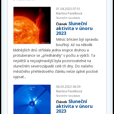
01.04.2023 07:51
Martina Pavelková
Sluneční soustava
Sluneční
Článek
aktivita v únoru
2023
Měsíc březen byl opravdu
bouřlivý. Až na několik
klidnějších dnů střídala jedna erupce druhou a
protuberance se „předháněly“ v počtu a výdrži. Ta
největší a nejzajímavější byla pozorovatelná na
slunečním severozápadě celé tři dny. Do našeho
měsíčního přehledového článku nelze úplně poctivě
vypsat
...
06.03.2023 06:39
Martina Pavelková
Sluneční soustava
Sluneční
Článek
aktivita v únoru
2023