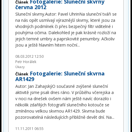
Fotogalerie: Sluneční skvrny
Článek
června 2012
Sluneční skvrny.Autor: Pavel UhrinNa sluneční tváři se
na nás opět usmívají výraznější skvrny, které jsou za
vhodných podmínek či přes bezpečný filtr viditelné i
pouhýma očima. Dalekohled je pak krásně rozloží na
jejich temné umbry a paprskovité penumbry. Ačkoliv
jsou a ještě hlavním hitem noční
...
08.03.2012 12:50
Petr Horálek
Úkazy
Fotogalerie: Sluneční skvrna
Článek
AR1429
Autor: Jan ZahajskýO současné zvýšené sluneční
aktivitě jsme psali dnes ráno. V průběhu včerejska a
v noci na dnešek ovšem nám ještě navíc dorazilo i
několik zdařilých fotografií slunečního kotouče se
zmíněnou velkou skvrnou AR1429. Skvrna bude
pozorovatelná následujících přibližně devět dní. Na
...
11.11.2011 06:55