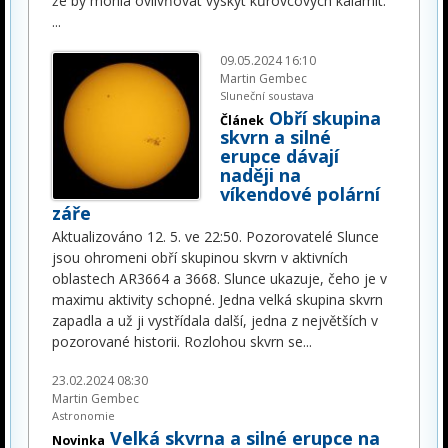
že by mohla ovlivňovat výskyt kůrovcových kalamit.
...
09.05.2024 16:10
Martin Gembec
Sluneční soustava
Obří skupina
Článek
skvrn a silné
erupce dávají
naději na
víkendové polární
záře
Aktualizováno 12. 5. ve 22:50. Pozorovatelé Slunce
jsou ohromeni obří skupinou skvrn v aktivních
oblastech AR3664 a 3668. Slunce ukazuje, čeho je v
maximu aktivity schopné. Jedna velká skupina skvrn
zapadla a už ji vystřídala další, jedna z největších v
pozorované historii. Rozlohou skvrn se
...
23.02.2024 08:30
Martin Gembec
Astronomie
Velká skvrna a silné erupce na
Novinka