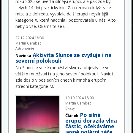
roku 2025 se uvedla silnější erupcí, ale pak zde byl
celých 14 dní prakticky klid. Zato zrovna když zase
mizela z dohledu, vyvolala další erupci nejsilnější
kategorie X, která nadchla i pozorovatele u nás. A to
nebylo vše. Okamžitě se u
...
27.12.2024 18:30
Martin Gembec
Astronomie
Aktivita Slunce se zvyšuje i na
Novinka
severní polokouli
Na Slunci je velké množství skvrn a objevily se ve
větším množství i na jeho severní polokouli. Navíc i
zde došlo v posledních dnech k mnoha erupcím
střední kategorie M.
10.10.2024 18:00
Martin Gembec
Úkazy
Po silné
Článek
erupci dorazila vlna
částic, očekáváme
jasné polární záře