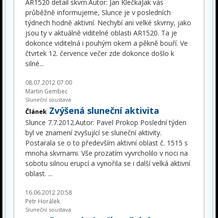
AR1520 detail skvrn.Autor: Jan KlečkaJak vás
průběžně informujeme, Slunce je v posledních
týdnech hodně aktivní. Nechybí ani velké skvrny, jako
jsou ty v aktuálně viditelné oblasti AR1520. Ta je
dokonce viditelná i pouhým okem a pěkně bouří. Ve
čtvrtek 12. července večer zde dokonce došlo k
silné
...
08.07.2012 07:00
Martin Gembec
Sluneční soustava
Zvýšená sluneční aktivita
Článek
Slunce 7.7.2012.Autor: Pavel Prokop Poslední týden
byl ve znamení zvyšující se sluneční aktivity.
Postarala se o to především aktivní oblast č. 1515 s
mnoha skvrnami. Vše prozatím vyvrcholilo v noci na
sobotu silnou erupcí a vynořila se i další velká aktivní
oblast.
...
16.06.2012 20:58
Petr Horálek
Sluneční soustava