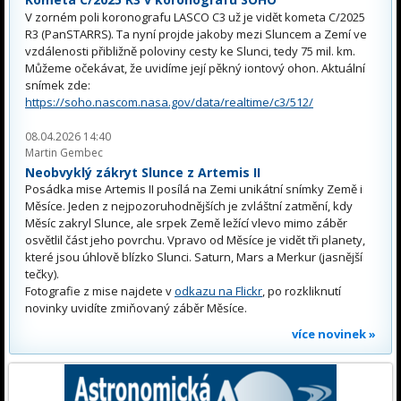
V zorném poli koronografu LASCO C3 už je vidět kometa C/2025
R3 (PanSTARRS). Ta nyní projde jakoby mezi Sluncem a Zemí ve
vzdálenosti přibližně poloviny cesty ke Slunci, tedy 75 mil. km.
Můžeme očekávat, že uvidíme její pěkný iontový ohon. Aktuální
snímek zde:
https://soho.nascom.nasa.gov/data/realtime/c3/512/
08.04.2026 14:40
Martin Gembec
Neobvyklý zákryt Slunce z Artemis II
Posádka mise Artemis II posílá na Zemi unikátní snímky Země i
Měsíce. Jeden z nejpozoruhodnějších je zvláštní zatmění, kdy
Měsíc zakryl Slunce, ale srpek Země ležící vlevo mimo záběr
osvětlil část jeho povrchu. Vpravo od Měsíce je vidět tři planety,
které jsou úhlově blízko Slunci. Saturn, Mars a Merkur (jasnější
tečky).
Fotografie z mise najdete v
odkazu na Flickr
, po rozkliknutí
novinky uvidíte zmiňovaný záběr Měsíce.
více novinek »