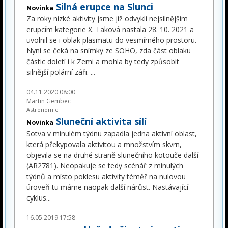
Silná erupce na Slunci
Novinka
Za roky nízké aktivity jsme již odvykli nejsilnějším
erupcím kategorie X. Taková nastala 28. 10. 2021 a
uvolnil se i oblak plasmatu do vesmírného prostoru.
Nyní se čeká na snímky ze SOHO, zda část oblaku
částic doletí i k Zemi a mohla by tedy způsobit
silnější polární záři.
...
04.11.2020 08:00
Martin Gembec
Astronomie
Sluneční aktivita sílí
Novinka
Sotva v minulém týdnu zapadla jedna aktivní oblast,
která překypovala aktivitou a množstvím skvrn,
objevila se na druhé straně slunečního kotouče další
(AR2781). Neopakuje se tedy scénář z minulých
týdnů a místo poklesu aktivity téměř na nulovou
úroveň tu máme naopak další nárůst. Nastávající
cyklus
...
16.05.2019 17:58