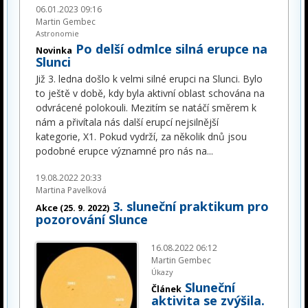
06.01.2023 09:16
Martin Gembec
Astronomie
Po delší odmlce silná erupce na
Novinka
Slunci
Již 3. ledna došlo k velmi silné erupci na Slunci. Bylo
to ještě v době, kdy byla aktivní oblast schována na
odvrácené polokouli. Mezitím se natáčí směrem k
nám a přivítala nás další erupcí nejsilnější
kategorie, X1. Pokud vydrží, za několik dnů jsou
podobné erupce významné pro nás na
...
19.08.2022 20:33
Martina Pavelková
3. sluneční praktikum pro
Akce (25. 9. 2022)
pozorování Slunce
16.08.2022 06:12
Martin Gembec
Úkazy
Sluneční
Článek
aktivita se zvýšila.