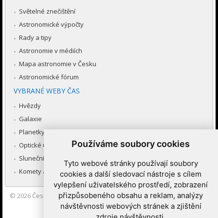
Světelné znečištění
Astronomické výpočty
Rady a tipy
Astronomie v médiích
Mapa astronomie v Česku
Astronomické fórum
VYBRANÉ WEBY ČAS
Hvězdy
Galaxie
Planetky
Používáme soubory cookies
Optické úkazy v atmosféře
Sluneční soustava
Tyto webové stránky používají soubory
Komety a meteory
cookies a další sledovací nástroje s cílem
vylepšení uživatelského prostředí, zobrazení
přizpůsobeného obsahu a reklam, analýzy
© 2026
Česká astronomická společnost
|
Hvězdárna a planetárium
Brno spolupracuje se serverem Astro.cz
návštěvnosti webových stránek a zjištění
zdroje návštěvnosti.