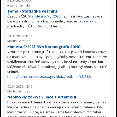
24.04.2026 05:00
Josef Chlachula
Téma - Statistika vesmíru
Časopis ČSU
Statistika & My 2026/4
přináší řadu zajímavých
článků z astronomie a kosmonautiky včetně
rozhovoru
s
předsedkyní ČASu Soňou Ehlerovou.
23.04.2026 20:34
Martin Gembec
Kometa C/2025 R3 v koronografu SOHO
V zorném poli koronografu LASCO C3 už je vidět kometa C/2025
R3 (PanSTARRS). Ta nyní projde jakoby mezi Sluncem a Zemí ve
vzdálenosti přibližně poloviny cesty ke Slunci, tedy 75 mil. km.
Můžeme očekávat, že uvidíme její pěkný iontový ohon. Aktuální
snímek zde:
https://soho.nascom.nasa.gov/data/realtime/c3/512/
08.04.2026 14:40
Martin Gembec
Neobvyklý zákryt Slunce z Artemis II
Posádka mise Artemis II posílá na Zemi unikátní snímky Země i
Měsíce. Jeden z nejpozoruhodnějších je zvláštní zatmění, kdy
Měsíc zakryl Slunce, ale srpek Země ležící vlevo mimo záběr
osvětlil část jeho povrchu. Vpravo od Měsíce je vidět tři planety,