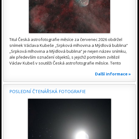
Titul Česká astrofotografie měsíce za červenec 2026 obdržel
snímek Václava Kubeše „Srpková mlhovina a Mýdlová bublina“
„Srpková mlhovina a Mýdlová bublina“ je nejen název snímku,
ale především označení objektů, s jejichž portrétem zvítězil
Václav Kubeš v soutěži Česká astrofotografie měsíce. Tento
Další informace »
POSLEDNÍ ČTENÁŘSKÁ FOTOGRAFIE