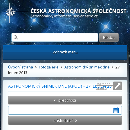
Česká astronomická společnost - Informační astronomický server
Zobrazit menu
Úvodní strana
>
Fotogalerie
>
Astronomický snímek dne
> 27.
leden 2013
Roztáhnout
ASTRONOMICKÝ SNÍMEK DNE (APOD) - 27. LEDEN 2013
stránku
předchozí
následující