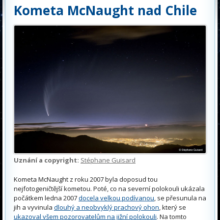
Kometa McNaught nad Chile
Uznání a copyright:
Stéphane Guisard
Kometa McNaught z roku 2007 byla doposud tou
nejfotogeničtější kometou. Poté, co na severní polokouli ukázala
počátkem ledna 2007
docela velkou podívanou
, se přesunula na
jih a vyvinula
dlouhý a neobvyklý prachový ohon
, který se
ukazoval všem pozorovatelům na jižní polokouli
. Na tomto