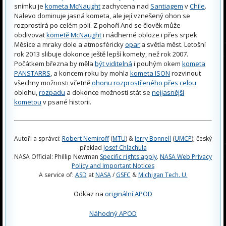
snímku je
kometa McNaught
zachycena nad
Santiagem
v
Chile
.
Nalevo dominuje jasná kometa, ale její vznešený ohon se
rozprostírá po celém poli. Z pohoří And se člověk může
obdivovat
kometě McNaught
i nádherné obloze i přes srpek
Měsíce a mraky dole a atmosféricky
opar
a světla měst. Letošní
rok 2013 slibuje dokonce ještě lepší komety, než rok 2007.
Počátkem března by měla
být viditelná
i pouhým okem
kometa
PANSTARRS
, a koncem roku by mohla
kometa ISON
rozvinout
všechny možnosti včetně
ohonu rozprostřeného přes celou
oblohu,
rozpadu
a dokonce možnosti stát se
nejjasnější
kometou
v psané historii.
Autoři a správci:
Robert Nemiroff
(
MTU
) &
Jerry Bonnell
(
UMCP
); český
překlad
Josef Chlachula
NASA Official: Phillip Newman
Specific rights apply
.
NASA Web Privacy
Policy and Important Notices
A service of:
ASD
at
NASA
/
GSFC
&
Michigan Tech. U.
Odkaz na
originální APOD
Náhodný APOD