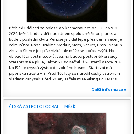
Přehled událostí na obloze a v kosmonautice od 3. 8. do 9. 8.
2026. Měsíc bude vidět nad ránem spolu s většinou planet a
bude v poslední čtvrti. Venuše je vidět lépe přes den a večer je
velmi nízko. Ráno uvidíme Merkur, Mars, Saturn, Uran i Neptun.
Aktivita Slunce je spíše nízká, ale může se občas zvýšit. Na
obloze létá dost meteorů, většina budou postupně Perseidy.
Starship stále pluje, Falcon 9 uskutečnil již 90 startů v roce 2026.
Na ISS se chystá výstup do volného kosmu. Startovat má
japonská raketa H-3. Před 100 lety se narodil český astronom
Vladimír Vanýsek. Před 50 lety začala mise Vikingu 2 u Marsu.
Další informace »
ČESKÁ ASTROFOTOGRAFIE MĚSÍCE