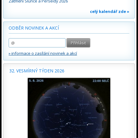
Zatmění Slunce a Perseidy 2026
celý kalendář zde »
ODBĚR NOVINEK A AKCÍ
» informace o zasílání novinek a akcí
32. VESMÍRNÝ TÝDEN 2026