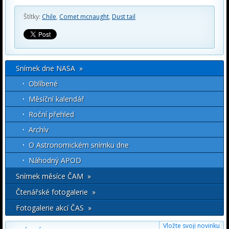
Štítky:
Chile
,
Comet mcnaught
,
Dust tail
Snímek dne NASA »
Oblíbené
Měsíční kalendář
Roční přehled
Archív
O Astronomickém snímku dne
Náhodný APOD
Snímek měsíce ČAM »
Čtenářské fotogalerie »
Fotogalerie akcí ČAS »
Vložte svoji novinku