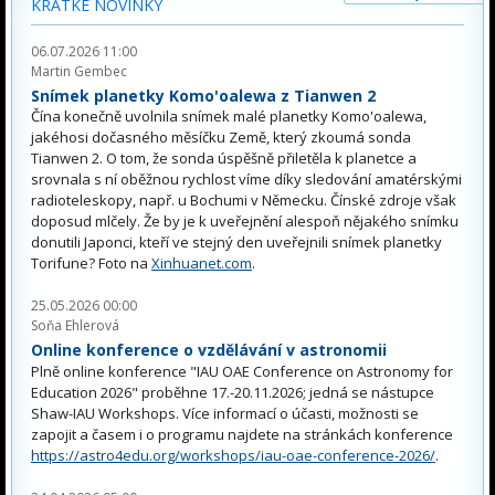
KRÁTKÉ NOVINKY
06.07.2026 11:00
Martin Gembec
Snímek planetky Komo'oalewa z Tianwen 2
Čína konečně uvolnila snímek malé planetky Komo'oalewa,
jakéhosi dočasného měsíčku Země, který zkoumá sonda
Tianwen 2. O tom, že sonda úspěšně přiletěla k planetce a
srovnala s ní oběžnou rychlost víme díky sledování amatérskými
radioteleskopy, např. u Bochumi v Německu. Čínské zdroje však
doposud mlčely. Že by je k uveřejnění alespoň nějakého snímku
donutili Japonci, kteří ve stejný den uveřejnili snímek planetky
Torifune? Foto na
Xinhuanet.com
.
25.05.2026 00:00
Soňa Ehlerová
Online konference o vzdělávání v astronomii
Plně online konference "IAU OAE Conference on Astronomy for
Education 2026" proběhne 17.-20.11.2026; jedná se nástupce
Shaw-IAU Workshops. Více informací o účasti, možnosti se
zapojit a časem i o programu najdete na stránkách konference
https://astro4edu.org/workshops/iau-oae-conference-2026/
.