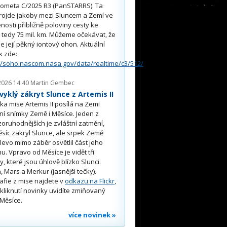
kometa C/2025 R3 (PanSTARRS). Ta
rojde jakoby mezi Sluncem a Zemí ve
nosti přibližně poloviny cesty ke
, tedy 75 mil. km. Můžeme očekávat, že
e její pěkný iontový ohon. Aktuální
k zde:
//soho.nascom.nasa.gov/data/realtime/c3/512/
2026 14:40
Martin Gembec
yklý zákryt Slunce z Artemis II
a mise Artemis II posílá na Zemi
ní snímky Země i Měsíce. Jeden z
oruhodnějších je zvláštní zatmění,
síc zakryl Slunce, ale srpek Země
 vlevo mimo záběr osvětlil část jeho
u. Vpravo od Měsíce je vidět tři
y, které jsou úhlově blízko Slunci.
, Mars a Merkur (jasnější tečky).
afie z mise najdete v
odkazu na Flickr
,
kliknutí novinky uvidíte zmiňovaný
Měsíce.
více novinek »