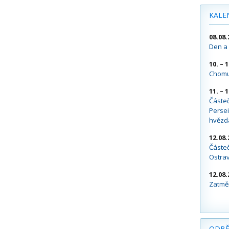
KALE
08.08.
Den a 
10. – 
Chomu
11. – 
Částe
Persei
hvězd
12.08.
Částeč
Ostra
12.08.
Zatměn
ODBĚ