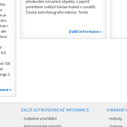
především označení objektů, s jejichž
ěsíc
portrétem zvítězil Václav Kubeš v soutěži
ou
Česká astrofotografie měsíce. Tento
e je
ízko.
ran i
 ale
Další informace »
 dost
9
 ISS
ed 100
ír
ingu 2
rmace »
DALŠÍ ASTRONOMICKÉ INFORMACE
VYBRANÉ 
Světelné znečištění
Hvězdy
Astronomické výpočty
Galaxie