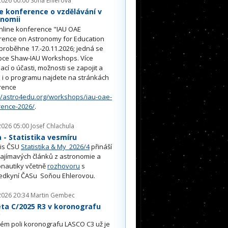
2026 00:00
Soňa Ehlerová
e konference o vzdělávání v
onomii
nline konference "IAU OAE
rence on Astronomy for Education
proběhne 17.-20.11.2026; jedná se
pce Shaw-IAU Workshops. Více
ací o účasti, možnosti se zapojit a
i o programu najdete na stránkách
rence
//astro4edu.org/workshops/iau-oae-
rence-2026/
.
2026 05:00
Josef Chlachula
- Statistika vesmíru
is ČSU
Statistika & My 2026/4
přináší
ajímavých článků z astronomie a
nautiky včetně
rozhovoru
s
edkyní ČASu Soňou Ehlerovou.
2026 20:34
Martin Gembec
ta C/2025 R3 v koronografu
O
ém poli koronografu LASCO C3 už je