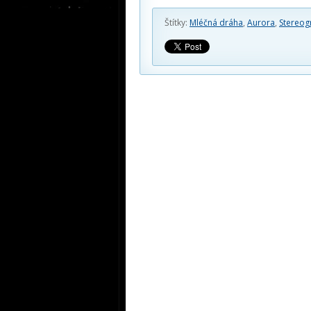
Štítky:
Mléčná dráha
,
Aurora
,
Stereog