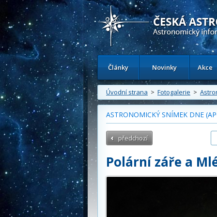
Česká astronomická společnost - Inform
Články
Novinky
Akce
Úvodní strana
>
Fotogalerie
>
Astro
ASTRONOMICKÝ SNÍMEK DNE (APOD
předchozí
Polární záře a M