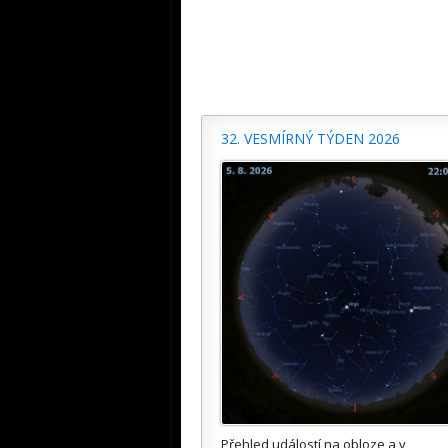
32. VESMÍRNÝ TÝDEN 2026
Přehled událostí na obloze a v