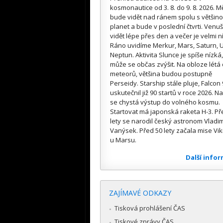
kosmonautice od 3. 8. do 9. 8. 2026. M
bude vidět nad ránem spolu s většin
planet a bude v poslední čtvrti. Venuš
vidět lépe přes den a večer je velmi n
Ráno uvidíme Merkur, Mars, Saturn, U
Neptun. Aktivita Slunce je spíše nízká,
může se občas zvýšit. Na obloze létá
meteorů, většina budou postupně
Perseidy. Starship stále pluje, Falcon 
uskutečnil již 90 startů v roce 2026. Na
se chystá výstup do volného kosmu.
Startovat má japonská raketa H-3. Př
lety se narodil český astronom Vladim
Vanýsek. Před 50 lety začala mise Vik
u Marsu.
Další info
ZAJÍMAVÉ ODKAZY
Tisková prohlášení ČAS
Tiskové zprávy ČAS