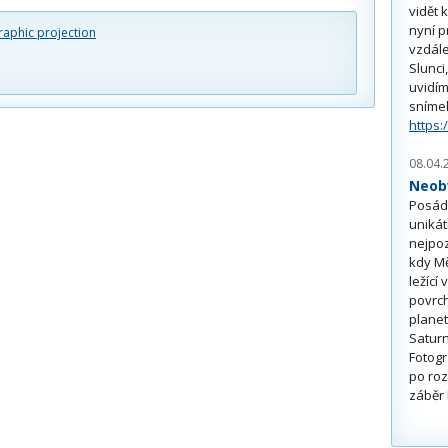
vidět 
nyní p
raphic projection
vzdále
Slunci
uvidím
sníme
https:
08.04.
Neobv
Posádk
unikát
nejpoz
kdy Mě
ležící
povrch
planet
Saturn
Fotogr
po roz
záběr 