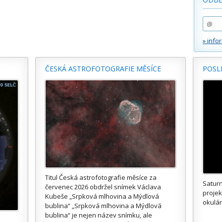
» info
ČESKÁ ASTROFOTOGRAFIE MĚSÍCE
POSL
Titul Česká astrofotografie měsíce za
Saturn
červenec 2026 obdržel snímek Václava
proje
Kubeše „Srpková mlhovina a Mýdlová
okulár
bublina“ „Srpková mlhovina a Mýdlová
bublina“ je nejen název snímku, ale