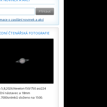
rmace o zasílání novinek a akcí
EDNÍ ČTENÁŘSKÁ FOTOGRAFIE
 5,8,2026.Newton150/750 asi224
kční nástavec a 18mm
.7000snímků složeno na 1500.