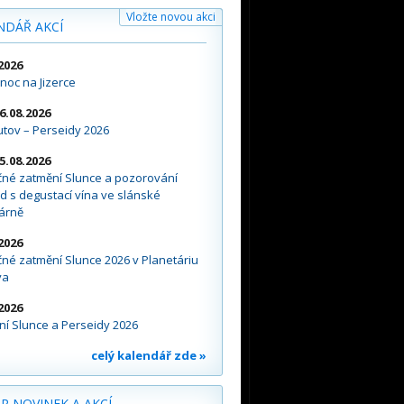
Vložte novou akci
NDÁŘ AKCÍ
2026
noc na Jizerce
16.08.2026
tov – Perseidy 2026
15.08.2026
čné zatmění Slunce a pozorování
d s degustací vína ve slánské
árně
2026
né zatmění Slunce 2026 v Planetáriu
va
2026
í Slunce a Perseidy 2026
celý kalendář zde »
R NOVINEK A AKCÍ