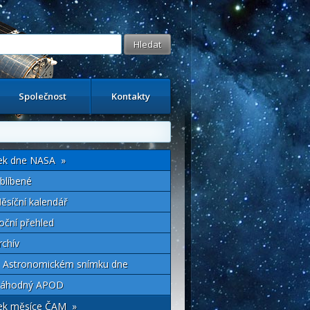
Společnost
Kontakty
ek dne NASA »
blíbené
ěsíční kalendář
oční přehled
rchív
 Astronomickém snímku dne
áhodný APOD
ek měsíce ČAM »