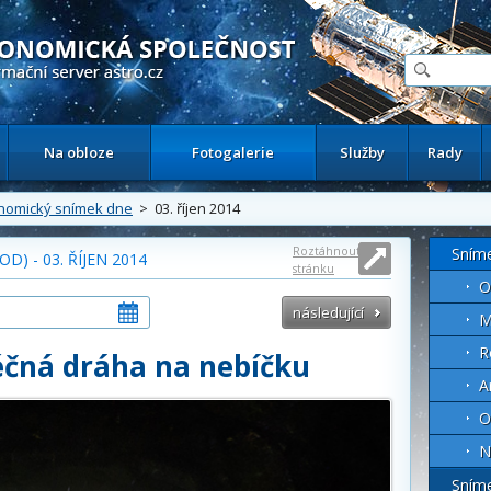
ační astronomický server
Na obloze
Fotogalerie
Služby
Rady
nomický snímek dne
> 03. říjen 2014
Roztáhnout
Sním
) - 03. ŘÍJEN 2014
stránku
O
následující
M
R
léčná dráha na nebíčku
A
O
N
Sním