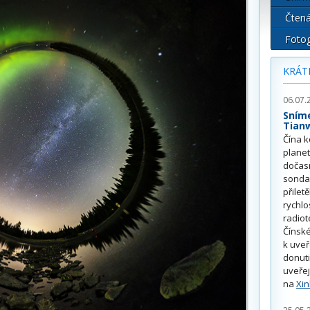
Čtená
Fotog
KRÁT
06.07.
Sním
Tian
Čína k
plane
dočas
sonda
přilet
rychlo
radiot
Čínské
k uve
donuti
uveřej
na
Xi