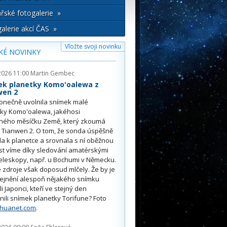
řské fotogalerie »
alerie akcí ČAS »
Vložte svoji novinku
KÉ NOVINKY
2026 11:00
Martin Gembec
ek planetky Komo'oalewa z
wen 2
onečně uvolnila snímek malé
tky Komo'oalewa, jakéhosi
ného měsíčku Země, který zkoumá
 Tianwen 2. O tom, že sonda úspěšně
ěla k planetce a srovnala s ní oběžnou
st víme díky sledování amatérskými
eleskopy, např. u Bochumi v Německu.
 zdroje však doposud mlčely. Že by je
řejnění alespoň nějakého snímku
li Japonci, kteří ve stejný den
nili snímek planetky Torifune? Foto
nhuanet.com
.