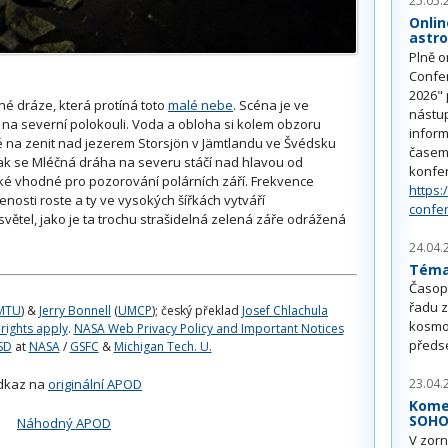
25.05.
Onlin
astr
Plně o
Confe
2026" 
 dráze, která protíná toto
malé nebe
. Scéna je ve
nástu
na severní polokouli. Voda a obloha si kolem obzoru
inform
na zenit nad jezerem Storsjön v Jämtlandu ve Švédsku
časem 
tak se Mléčná dráha na severu stáčí nad hlavou od
konfe
ké vhodné pro pozorování polárních září. Frekvence
https:
osti roste a ty ve vysokých šířkách vytváří
confe
tel, jako je ta trochu strašidelná zelená záře odrážená
24.04.
Téma 
Časop
řadu z
MTU
) &
Jerry Bonnell
(
UMCP
); český překlad
Josef Chlachula
kosmo
 rights apply
.
NASA Web Privacy Policy and Important Notices
předs
SD
at
NASA
/
GSFC
&
Michigan Tech. U.
23.04.
dkaz na
originální APOD
Kome
SOH
Náhodný APOD
V zorn