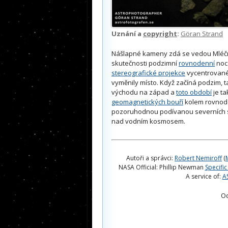
Uznání a
copyright
:
Göran Strand
Nášlapné kameny zdá se vedou Mléčné
skutečnosti podzimní
rovnodenní
noc 
stereografické projekce
vycentrované 
vyměnily místo. Když začíná podzim, 
východu na západ a
toto období
je ta
geomagnetických bouří
kolem rovnoden
pozoruhodnou podívanou severních svě
nad vodním kosmosem.
Autoři a správci:
Robert Nemiroff
(
NASA Official: Phillip Newman
Specific
A service of:
A
O