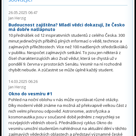
26.05.2025 06:47
Jan Herzig
Budoucnost zajištěna? Mladí vědci dokazují, že Česko
má dobře našlápnuto
10 přednášek od 12 inspirativních studentů z celého Česka. 300
minut jedinečných příběhů plných informací o vědě, technice a
zajímavých příležitostech. Více než 100 nadšených středoškoláků
v publiku. Nespočet zajímavých setkání. To jsou jen některá z
čísel charakterizujících akci Zvaž vědu!, která se chystá už v
pondělí 9. června v prostorách Senátu. Vesmír na ní rozhodně
chybět nebude. A zúčastnit se může úplně každý student.
14.03.2025 06:26
Jan Herzig
Okno do vesmíru #1
Pohled na noční oblohu v nás může vyvolávat různé otázky.
Díky moderní vědě známe na možná až překvapivě velkou část z
nich velmi přesnou odpověď. Astronomie, astrofyzika a
kosmonautika jsou v současné době jedněmi z nejrychleji se
rozvíjejících vědních oborů. Přednáškový cyklus Okno do
vesmíru umožní studentům nahlédnout na aktuální dění v těchto
zajímavých vědeckých oblastech a představí významné české