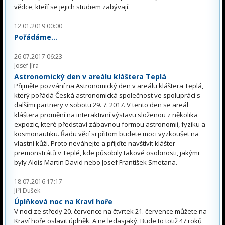
vědce, kteří se jejich studiem zabývají.
12.01.2019 00:00
Pořádáme...
26.07.2017 06:23
Josef Jíra
Astronomický den v areálu kláštera Teplá
Přijměte pozvání na Astronomický den v areálu kláštera Teplá,
který pořádá Česká astronomická společnost ve spolupráci s
dalšími partnery v sobotu 29. 7. 2017. V tento den se areál
kláštera promění na interaktivní výstavu složenou z několika
expozic, které představí zábavnou formou astronomii, fyziku a
kosmonautiku. Řadu věcí si přitom budete moci vyzkoušet na
vlastní kůži. Proto neváhejte a přijďte navštívit klášter
premonstrátů v Teplé, kde působily takové osobnosti, jakými
byly Alois Martin David nebo Josef František Smetana.
18.07.2016 17:17
Jiří Dušek
Úplňková noc na Kraví hoře
V noci ze středy 20. července na čtvrtek 21. července můžete na
Kraví hoře oslavit úplněk. A ne ledasjaký. Bude to totiž 47 roků