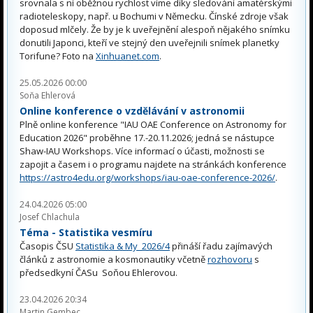
srovnala s ní oběžnou rychlost víme díky sledování amatérskými
radioteleskopy, např. u Bochumi v Německu. Čínské zdroje však
doposud mlčely. Že by je k uveřejnění alespoň nějakého snímku
donutili Japonci, kteří ve stejný den uveřejnili snímek planetky
Torifune? Foto na
Xinhuanet.com
.
25.05.2026 00:00
Soňa Ehlerová
Online konference o vzdělávání v astronomii
Plně online konference "IAU OAE Conference on Astronomy for
Education 2026" proběhne 17.-20.11.2026; jedná se nástupce
Shaw-IAU Workshops. Více informací o účasti, možnosti se
zapojit a časem i o programu najdete na stránkách konference
https://astro4edu.org/workshops/iau-oae-conference-2026/
.
24.04.2026 05:00
Josef Chlachula
Téma - Statistika vesmíru
Časopis ČSU
Statistika & My 2026/4
přináší řadu zajímavých
článků z astronomie a kosmonautiky včetně
rozhovoru
s
předsedkyní ČASu Soňou Ehlerovou.
23.04.2026 20:34
Martin Gembec