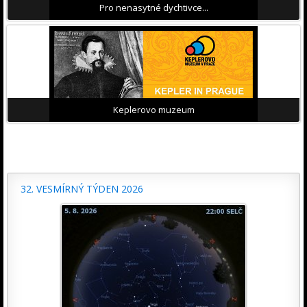
Pro nenasytné dychtivce...
Keplerovo muzeum
32. VESMÍRNÝ TÝDEN 2026