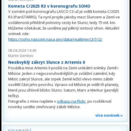
Kometa C/2025 R3 v koronografu SOHO
V zorném poli koronografu LASCO C3 už je vidět kometa C/2025
R3 (PanSTARRS). Ta nyní projde jakoby mezi Sluncem a Zemí ve
vzdálenosti přibližně poloviny cesty ke Slunci, tedy 75 mil. km.
Můžeme očekávat, že uvidíme její pěkný iontový ohon. Aktuální
snímek zde:
https://soho.nascom.nasa.gov/data/realtime/c3/512/
08.04.2026 14:40
Martin Gembec
Neobvyklý zákryt Slunce z Artemis II
Posádka mise Artemis II posílá na Zemi unikátní snímky Země i
Měsíce. Jeden z nejpozoruhodnějších je zvláštní zatmění, kdy
Měsíc zakryl Slunce, ale srpek Země ležící vlevo mimo záběr
osvětlil část jeho povrchu. Vpravo od Měsíce je vidět tři planety,
které jsou úhlově blízko Slunci. Saturn, Mars a Merkur (jasnější
tečky).
Fotografie z mise najdete v
odkazu na Flickr
, po rozkliknutí
novinky uvidíte zmiňovaný záběr Měsíce.
více novinek »
SOUVISEJÍCÍ