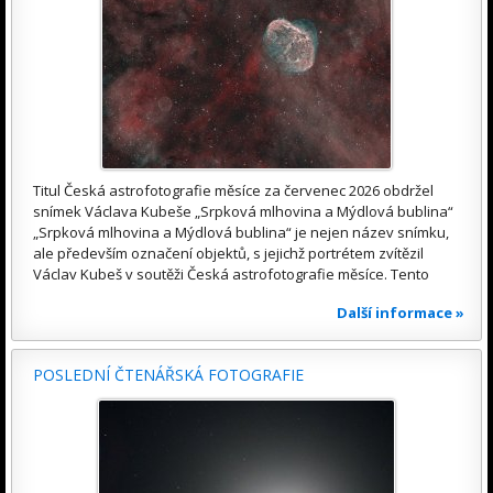
Titul Česká astrofotografie měsíce za červenec 2026 obdržel
snímek Václava Kubeše „Srpková mlhovina a Mýdlová bublina“
„Srpková mlhovina a Mýdlová bublina“ je nejen název snímku,
ale především označení objektů, s jejichž portrétem zvítězil
Václav Kubeš v soutěži Česká astrofotografie měsíce. Tento
Další informace »
POSLEDNÍ ČTENÁŘSKÁ FOTOGRAFIE