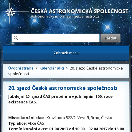
Česká astronomická společnost - Informační astronomický server
Zobrazit menu
Úvodní strana
>
Kalendář akcí
> 20. sjezd České astronomické
společnosti
20. sjezd České astronomické společnosti
Jubilejní 20. sjezd ČAS proběhne v jubilejním 100. roce
existence ČAS.
Místo konání akce:
Kraví hora 522/2, Veveří, Brno, Česko
Typ akce:
Akce ČAS
Termín konání akce:
01.04.2017 od 10:00 – 02.04.2017 do 13:00