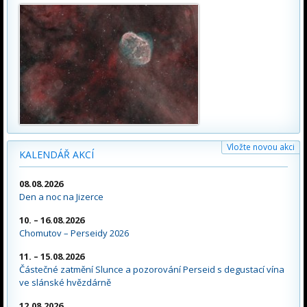
Vložte novou akci
KALENDÁŘ AKCÍ
08.08.2026
Den a noc na Jizerce
10. – 16.08.2026
Chomutov – Perseidy 2026
11. – 15.08.2026
Částečné zatmění Slunce a pozorování Perseid s degustací vína
ve slánské hvězdárně
12.08.2026