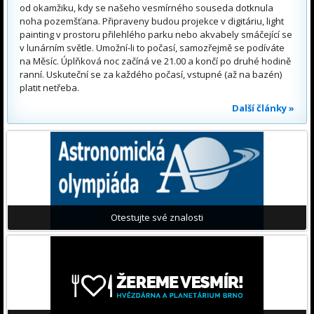
od okamžiku, kdy se našeho vesmírného souseda dotknula
noha pozemšťana. Připraveny budou projekce v digitáriu, light
painting v prostoru přilehlého parku nebo akvabely smáčející se
v lunárním světle. Umožní-li to počasí, samozřejmě se podíváte
na Měsíc. Úplňková noc začíná ve 21.00 a končí po druhé hodině
ranní. Uskuteční se za každého počasí, vstupné (až na bazén)
platit netřeba.
Další články »
Otestujte své znalosti