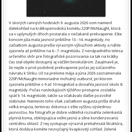
V skorých ranných hodinách 9. augusta 2026 som namieril
ďalekohľad na krátkoperiodickú kométu 220P/McNaught, ktorá
sa v uplynulých dňoch postarala o nečakané prekvapenie. Ešte
koncom júla mala jasnosť približne 13.–14. magnitúdy, no
začiatkom augusta prešla výrazným výbuchom aktivity a náhle
zjasnela až približne na 6.–7. magnitúdu. Z nenápadného telesa
určeného skôr pre fotografické pozorovania sa tak na krátky
čas stal objekt dostupný aj väčším binokulárom. Zaujímavé je,
že nejde o prvé podobné prekvapenie počas jej súčasného
návratu k Slnku. Už na prelome mája a júna 2026 zaznamenala
220P/McNaught mimoriadne mohutný outburst, pri ktorom
zjasnela približne o 9 až 10 magnitúd a dosiahla jasnosť okolo 8.
magnitúdy. Počas nasledujúcich týždňov postupne zoslabla
späť k 14. magnitúde, takže sa očakávalo ďalšie pozvoľné
slabnutie. Namiesto toho však začiatkom augusta prišla druhá
veľká erupcia, tentoraz dokonca s ešte vyššou výslednou
jasnosťou. Na fotografii je dobre viditeľná rozsiahla zelenkastá
plynná koma, obklopujúca veľmi jasnú a silne kondenzovanú
centrálnu oblasť. Z nej vystupuje výrazná pretiahnutá štruktúra,
ktorá dodáva kométe nezvyčajný kvapkovitý vzhľad. Zelené