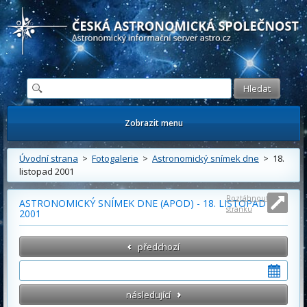
Česká astronomická společnost - Informační astronomický server
Zobrazit menu
Úvodní strana
>
Fotogalerie
>
Astronomický snímek dne
> 18.
listopad 2001
Roztáhnout
ASTRONOMICKÝ SNÍMEK DNE (APOD) - 18. LISTOPAD
stránku
2001
předchozí
následující