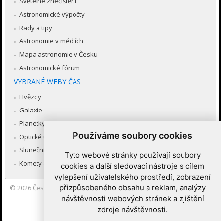
Světelné znečištění
Astronomické výpočty
Rady a tipy
Astronomie v médiích
Mapa astronomie v Česku
Astronomické fórum
VYBRANÉ WEBY ČAS
Hvězdy
Galaxie
Planetky
Používáme soubory cookies
Optické úkazy v atmosféře
Sluneční soustava
Tyto webové stránky používají soubory
Komety a meteory
cookies a další sledovací nástroje s cílem
vylepšení uživatelského prostředí, zobrazení
přizpůsobeného obsahu a reklam, analýzy
© 2026
Česká astronomická společnost
|
Hvězdárna a planetárium
Brno spolupracuje se serverem Astro.cz
návštěvnosti webových stránek a zjištění
zdroje návštěvnosti.