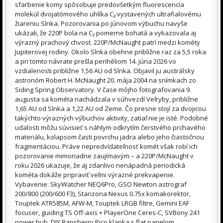
sfarbenie komy spôsobuje predovšetkým fluorescencia
molekúl dvojatómového uhlíka C₂ vystavených ultrafialovému
žiareniu Slnka. Pozorovania po júnovom výbuchu navyše
ukázali, že 220P bola na C₂ pomerne bohatá a vykazovala aj
výrazný prachový chvost. 220P/McNaught patrí medzi kométy
Jupiterovej rodiny. Okolo Slnka obehne približne raz za 5,5 roka
a pri tomto návrate prešla perihéliom 14. júna 2026 vo
vzdialenosti približne 1,56 AU od Slnka. Objavil ju austrálsky
astronóm Robert H. McNaught 20. mája 2004 na snímkach zo
Siding Spring Observatory. V čase môjho fotografovania 9.
augusta sa kométa nachádzala v súhvezdí Veľryby, približne
1,65 AU od Slnka a 1,22 AU od Zeme. Čo presne stojí za dvojicou
takýchto výrazných výbuchov aktivity, zatiaľ nie je isté. Podobné
udalosti môžu súvisieť s náhlym odkrytím čerstvého prchavého
materiálu, kolapsom časti povrchu jadra alebo jeho čiastočnou
fragmentáciou. Práve nepredvídateľnosť komét však robí ich
pozorovanie mimoriadne zaujímavým – a 220P/McNaught v
roku 2026 ukazuje, že aj zdanlivo nenápadná periodická
kométa dokáže pripraviť veľmi výrazné prekvapenie.
Vybavenie: SkyWatcher NEQ6Pro, GSO Newton astrograf
200/800 (200/600 F3), Starizona Nexus 0.75x komakorektor,
Touptek ATR585M, AFW-M, Touptek LRGB filtre, Gemini EAF
focuser, guiding TS Off-axis + PlayerOne Ceres-C, SVBony 241
power hub, DIY Rapsberry Pico klapka s flat panelom,