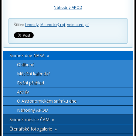
Náhodný APOD
Štítky:
Leonidy
,
Meteorický roj
,
Animated gif
Snímek dne NASA »
Oblíbené
Měsíční kalendář
Roční přehled
Archív
O Astronomickém snímku dne
Náhodný APOD
Snímek měsíce ČAM »
Čtenářské fotogalerie »