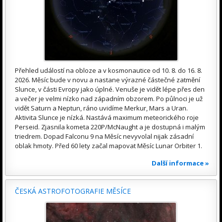
Přehled událostí na obloze a v kosmonautice od 10. 8. do 16. 8.
2026. Měsíc bude v novu a nastane výrazné částečné zatmění
Slunce, v části Evropy jako úplné. Venuše je vidět lépe přes den
a večer je velmi nízko nad západním obzorem. Po půlnoci je už
vidět Saturn a Neptun, ráno uvidíme Merkur, Mars a Uran.
Aktivita Slunce je nízká. Nastává maximum meteorického roje
Perseid. Zjasnila kometa 220P/McNaught a je dostupná i malým
triedrem. Dopad Falconu 9 na Měsíc nevyvolal nijak zásadní
oblak hmoty. Před 60 lety začal mapovat Měsíc Lunar Orbiter 1.
Další informace »
ČESKÁ ASTROFOTOGRAFIE MĚSÍCE