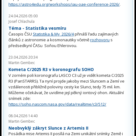
https://astro4edu.org/workshops/iau-oae-conference-2026/
.
24.04.2026 05:00
Josef Chlachula
Téma - Statistika vesmíru
Časopis ČSU
Statistika & My 2026/4
přináší řadu zajímavých
článků z astronomie a kosmonautiky včetně
rozhovoru
s
předsedkyní ČASu Soňou Ehlerovou.
23.04.2026 20:34
Martin Gembec
Kometa C/2025 R3 v koronografu SOHO
V zorném poli koronografu LASCO C3 už je vidět kometa C/2025
R3 (PanSTARRS). Ta nyní projde jakoby mezi Sluncem a Zemí ve
vzdálenosti přibližně poloviny cesty ke Slunci, tedy 75 mil. km.
Můžeme očekávat, že uvidíme její pěkný iontový ohon. Aktuální
snímek zde:
https://soho.nascom.nasa.gov/data/realtime/c3/512/
08.04.2026 14:40
Martin Gembec
Neobvyklý zákryt Slunce z Artemis II
Posádka mise Artemis II posílá na Zemi unikátní snímky Země i