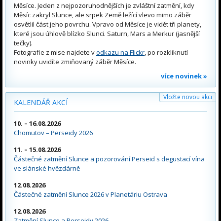
Měsíce. Jeden z nejpozoruhodnějších je zvláštní zatmění, kdy
Měsíc zakryl Slunce, ale srpek Země ležící vlevo mimo záběr
osvětlil část jeho povrchu. Vpravo od Měsíce je vidět tři planety,
které jsou úhlově blízko Slunci. Saturn, Mars a Merkur (jasnější
tečky).
Fotografie z mise najdete v
odkazu na Flickr
, po rozkliknutí
novinky uvidíte zmiňovaný záběr Měsíce.
více novinek »
Vložte novou akci
KALENDÁŘ AKCÍ
10. – 16.08.2026
Chomutov – Perseidy 2026
11. – 15.08.2026
Částečné zatmění Slunce a pozorování Perseid s degustací vína
ve slánské hvězdárně
12.08.2026
Částečné zatmění Slunce 2026 v Planetáriu Ostrava
12.08.2026
Zatmění Slunce a Perseidy 2026