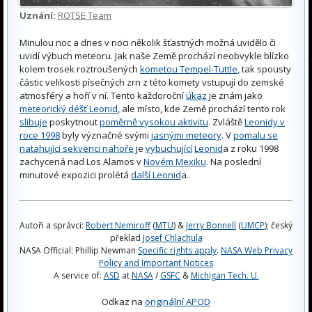
Uznání:
ROTSE Team
Minulou noc a dnes v noci několik šťastných možná uvidělo či
uvidí výbuch meteoru. Jak naše Země prochází neobvykle blízko
kolem trosek roztroušených
kometou Tempel-Tuttle
, tak spousty
částic velikosti písečných zrn z této komety vstupují do zemské
atmosféry a hoří v ní. Tento každoroční
úkaz
je znám jako
meteorický déšť Leonid
, ale místo, kde Země prochází tento rok
slibuje
poskytnout
poměrně vysokou aktivitu
. Zvláště
Leonidy v
roce 1998
byly význačné svými
jasnými meteory
. V
pomalu se
natahující sekvenci nahoře
je
vybuchující
Leonid
a z roku 1998
zachycená nad Los Alamos v
Novém Mexiku
. Na poslední
minutové expozici prolétá
další Leonid
a.
Autoři a správci:
Robert Nemiroff
(
MTU
) &
Jerry Bonnell
(
UMCP
); český
překlad
Josef Chlachula
NASA Official: Phillip Newman
Specific rights apply
.
NASA Web Privacy
Policy and Important Notices
A service of:
ASD
at
NASA
/
GSFC
&
Michigan Tech. U.
Odkaz na
originální APOD