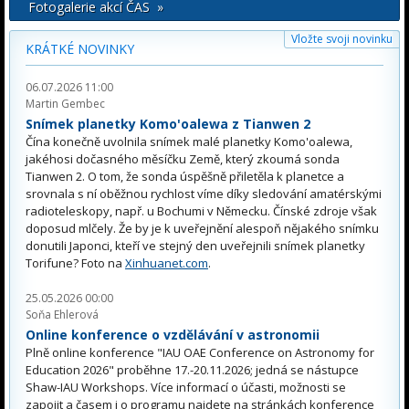
Fotogalerie akcí ČAS »
Vložte svoji novinku
KRÁTKÉ NOVINKY
06.07.2026 11:00
Martin Gembec
Snímek planetky Komo'oalewa z Tianwen 2
Čína konečně uvolnila snímek malé planetky Komo'oalewa,
jakéhosi dočasného měsíčku Země, který zkoumá sonda
Tianwen 2. O tom, že sonda úspěšně přiletěla k planetce a
srovnala s ní oběžnou rychlost víme díky sledování amatérskými
radioteleskopy, např. u Bochumi v Německu. Čínské zdroje však
doposud mlčely. Že by je k uveřejnění alespoň nějakého snímku
donutili Japonci, kteří ve stejný den uveřejnili snímek planetky
Torifune? Foto na
Xinhuanet.com
.
25.05.2026 00:00
Soňa Ehlerová
Online konference o vzdělávání v astronomii
Plně online konference "IAU OAE Conference on Astronomy for
Education 2026" proběhne 17.-20.11.2026; jedná se nástupce
Shaw-IAU Workshops. Více informací o účasti, možnosti se
zapojit a časem i o programu najdete na stránkách konference