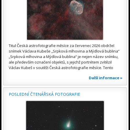
Titul Česká astrofotografie měsíce za červenec 2026 obdržel
snímek Václava Kubeše „Srpková mlhovina a Mýdlová bublina“
„Srpková mlhovina a Mýdlová bublina“ je nejen název snímku,
ale především označení objektů, s jejichž portrétem zvítězil
Václav Kubeš v soutěži Česká astrofotografie měsíce. Tento
Další informace »
POSLEDNÍ ČTENÁŘSKÁ FOTOGRAFIE