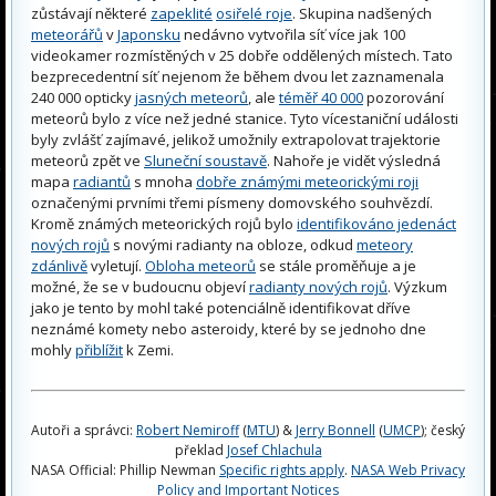
zůstávají některé
zapeklité
osiřelé roje
. Skupina nadšených
meteorářů
v
Japonsku
nedávno vytvořila síť více jak 100
videokamer rozmístěných v 25 dobře oddělených místech. Tato
bezprecedentní síť nejenom že během dvou let zaznamenala
240 000 opticky
jasných meteorů
, ale
téměř 40 000
pozorování
meteorů bylo z více než jedné stanice. Tyto vícestaniční události
byly zvlášť zajímavé, jelikož umožnily extrapolovat trajektorie
meteorů zpět ve
Sluneční soustavě
. Nahoře je vidět výsledná
mapa
radiantů
s mnoha
dobře známými meteorickými roji
označenými prvními třemi písmeny domovského souhvězdí.
Kromě známých meteorických rojů bylo
identifikováno jedenáct
nových rojů
s novými radianty na obloze, odkud
meteory
zdánlivě
vyletují.
Obloha meteorů
se stále proměňuje a je
možné, že se v budoucnu objeví
radianty nových rojů
. Výzkum
jako je tento by mohl také potenciálně identifikovat dříve
neznámé komety nebo asteroidy, které by se jednoho dne
mohly
přiblížit
k Zemi.
Autoři a správci:
Robert Nemiroff
(
MTU
) &
Jerry Bonnell
(
UMCP
); český
překlad
Josef Chlachula
NASA Official: Phillip Newman
Specific rights apply
.
NASA Web Privacy
Policy and Important Notices