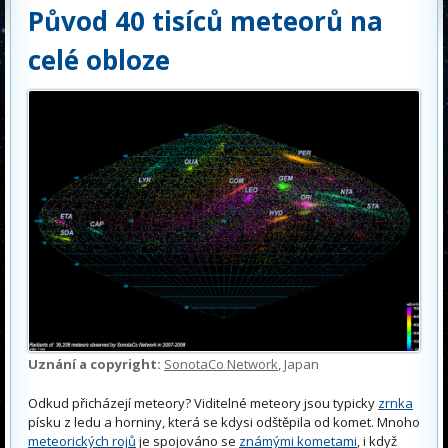
Původ 40 tisíců meteorů na
celé obloze
Uznání a copyright:
SonotaCo Network
, Japan
Odkud přicházejí meteory? Viditelné meteory jsou typicky
zrnka
písku z ledu a horniny, která se kdysi odštěpila od komet. Mnoho
meteorických rojů
je spojováno se
známými kometami
, i když