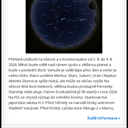
Přehled událostí na obloze a v kosmonautice od 3. 8. do 9. 8.
2026. Měsíc bude vidět nad ránem spolu s většinou planet a
bude v poslední čtvrti. Venuše je vidět lépe přes den a večer je
velmi nízko. Ráno uvidíme Merkur, Mars, Saturn, Uran i Neptun.
Aktivita Slunce je spíše nízká, ale může se občas zvýšit. Na
obloze létá dost meteorů, většina budou postupně Perseidy.
Starship stále pluje, Falcon 9 uskutečnil již 90 startů v roce 2026.
Na ISS se chystá výstup do volného kosmu. Startovat má
japonská raketa H-3. Před 100 lety se narodil český astronom
Vladimír Vanýsek. Před 50 lety začala mise Vikingu 2 u Marsu.
Další informace »