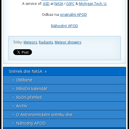
A service of:
ASD
at
NASA
/
GSFC
&
Michigan Tech. U.
Odkaz na
originální APOD
Náhodný APOD
Štítky:
Meteors
,
Radiants
,
Meteor showers
Snímek dne NASA »
Oblíbené
Měsíční kalendář
Roční přehled
Archív
O Astronomickém snímku dne
Náhodný APOD