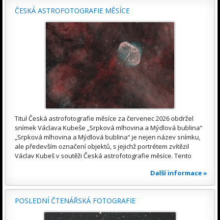
ČESKÁ ASTROFOTOGRAFIE MĚSÍCE
Titul Česká astrofotografie měsíce za červenec 2026 obdržel
snímek Václava Kubeše „Srpková mlhovina a Mýdlová bublina“
„Srpková mlhovina a Mýdlová bublina“ je nejen název snímku,
ale především označení objektů, s jejichž portrétem zvítězil
Václav Kubeš v soutěži Česká astrofotografie měsíce. Tento
Další informace »
POSLEDNÍ ČTENÁŘSKÁ FOTOGRAFIE