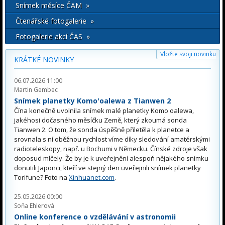
Snímek měsíce ČAM »
Čtenářské fotogalerie »
Fotogalerie akcí ČAS »
Vložte svoji novinku
KRÁTKÉ NOVINKY
06.07.2026 11:00
Martin Gembec
Snímek planetky Komo'oalewa z Tianwen 2
Čína konečně uvolnila snímek malé planetky Komo'oalewa,
jakéhosi dočasného měsíčku Země, který zkoumá sonda
Tianwen 2. O tom, že sonda úspěšně přiletěla k planetce a
srovnala s ní oběžnou rychlost víme díky sledování amatérskými
radioteleskopy, např. u Bochumi v Německu. Čínské zdroje však
doposud mlčely. Že by je k uveřejnění alespoň nějakého snímku
donutili Japonci, kteří ve stejný den uveřejnili snímek planetky
Torifune? Foto na
Xinhuanet.com
.
25.05.2026 00:00
Soňa Ehlerová
Online konference o vzdělávání v astronomii