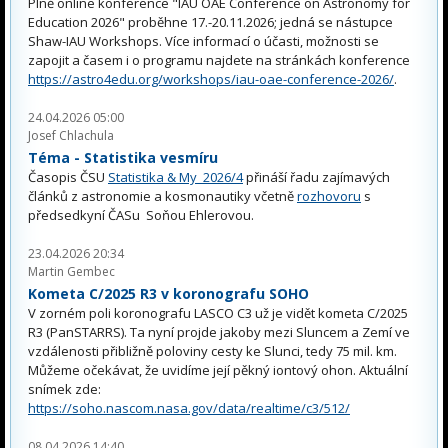
Plně online konference "IAU OAE Conference on Astronomy for
Education 2026" proběhne 17.-20.11.2026; jedná se nástupce
Shaw-IAU Workshops. Více informací o účasti, možnosti se
zapojit a časem i o programu najdete na stránkách konference
https://astro4edu.org/workshops/iau-oae-conference-2026/
.
24.04.2026 05:00
Josef Chlachula
Téma - Statistika vesmíru
Časopis ČSU
Statistika & My 2026/4
přináší řadu zajímavých
článků z astronomie a kosmonautiky včetně
rozhovoru
s
předsedkyní ČASu Soňou Ehlerovou.
23.04.2026 20:34
Martin Gembec
Kometa C/2025 R3 v koronografu SOHO
V zorném poli koronografu LASCO C3 už je vidět kometa C/2025
R3 (PanSTARRS). Ta nyní projde jakoby mezi Sluncem a Zemí ve
vzdálenosti přibližně poloviny cesty ke Slunci, tedy 75 mil. km.
Můžeme očekávat, že uvidíme její pěkný iontový ohon. Aktuální
snímek zde:
https://soho.nascom.nasa.gov/data/realtime/c3/512/
08.04.2026 14:40