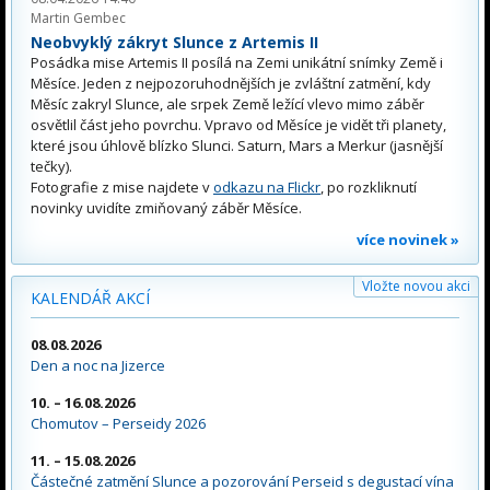
Martin Gembec
Neobvyklý zákryt Slunce z Artemis II
Posádka mise Artemis II posílá na Zemi unikátní snímky Země i
Měsíce. Jeden z nejpozoruhodnějších je zvláštní zatmění, kdy
Měsíc zakryl Slunce, ale srpek Země ležící vlevo mimo záběr
osvětlil část jeho povrchu. Vpravo od Měsíce je vidět tři planety,
které jsou úhlově blízko Slunci. Saturn, Mars a Merkur (jasnější
tečky).
Fotografie z mise najdete v
odkazu na Flickr
, po rozkliknutí
novinky uvidíte zmiňovaný záběr Měsíce.
více novinek »
Vložte novou akci
KALENDÁŘ AKCÍ
08.08.2026
Den a noc na Jizerce
10. – 16.08.2026
Chomutov – Perseidy 2026
11. – 15.08.2026
Částečné zatmění Slunce a pozorování Perseid s degustací vína