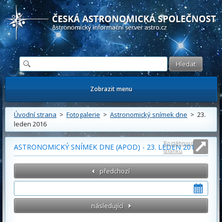
Česká astronomická společnost - Informační astronomický server
Zobrazit menu
Úvodní strana
>
Fotogalerie
>
Astronomický snímek dne
> 23.
leden 2016
Roztáhnout
ASTRONOMICKÝ SNÍMEK DNE (APOD) - 23. LEDEN 2016
stránku
předchozí
následující