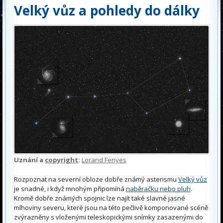
Velký vůz a pohledy do dálky
Uznání a
copyright
:
Lorand Fenyes
Rozpoznat na severní obloze dobře známý asterismu
Velký vůz
je snadné, i když mnohým připomíná
naběračku nebo pluh
.
Kromě dobře známých spojnic lze najít také slavné jasné
mlhoviny severu, které jsou na této pečlivě komponované scéně
zvýrazněny s vloženými teleskopickými snímky zasazenými do