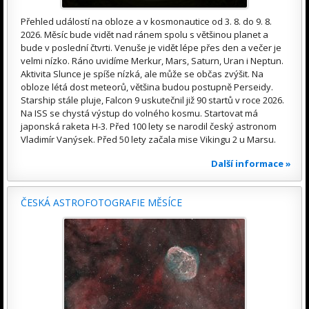
Přehled událostí na obloze a v kosmonautice od 3. 8. do 9. 8.
2026. Měsíc bude vidět nad ránem spolu s většinou planet a
bude v poslední čtvrti. Venuše je vidět lépe přes den a večer je
velmi nízko. Ráno uvidíme Merkur, Mars, Saturn, Uran i Neptun.
Aktivita Slunce je spíše nízká, ale může se občas zvýšit. Na
obloze létá dost meteorů, většina budou postupně Perseidy.
Starship stále pluje, Falcon 9 uskutečnil již 90 startů v roce 2026.
Na ISS se chystá výstup do volného kosmu. Startovat má
japonská raketa H-3. Před 100 lety se narodil český astronom
Vladimír Vanýsek. Před 50 lety začala mise Vikingu 2 u Marsu.
Další informace »
ČESKÁ ASTROFOTOGRAFIE MĚSÍCE