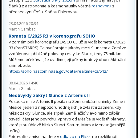
Časopis ČSU
Statistika & My 2026/4
přináší řadu zajímavých
článků z astronomie a kosmonautiky včetně
rozhovoru
s
předsedkyní ČASu Soňou Ehlerovou.
23.04.2026 20:34
Martin Gembec
Kometa C/2025 R3 v koronografu SOHO
V zorném poli koronografu LASCO C3 už je vidět kometa C/2025
R3 (PanSTARRS). Ta nyní projde jakoby mezi Sluncem a Zemí ve
vzdálenosti přibližně poloviny cesty ke Slunci, tedy 75 mil. km.
Můžeme očekávat, že uvidíme její pěkný iontový ohon. Aktuální
snímek zde:
https://soho.nascom.nasa.gov/data/realtime/c3/512/
08.04.2026 14:40
Martin Gembec
Neobvyklý zákryt Slunce z Artemis II
Posádka mise Artemis II posílá na Zemi unikátní snímky Země i
Měsíce. Jeden z nejpozoruhodnějších je zvláštní zatmění, kdy
Měsíc zakryl Slunce, ale srpek Země ležící vlevo mimo záběr
osvětlil část jeho povrchu. Vpravo od Měsíce je vidět tři planety,
které jsou úhlově blízko Slunci. Saturn, Mars a Merkur (jasnější
tečky).
Fotografie z mise najdete v
odkazu na Flickr
, po rozkliknutí