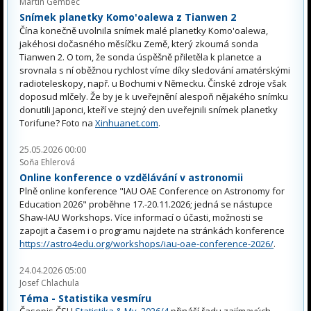
Martin Gembec
Snímek planetky Komo'oalewa z Tianwen 2
Čína konečně uvolnila snímek malé planetky Komo'oalewa,
jakéhosi dočasného měsíčku Země, který zkoumá sonda
Tianwen 2. O tom, že sonda úspěšně přiletěla k planetce a
srovnala s ní oběžnou rychlost víme díky sledování amatérskými
radioteleskopy, např. u Bochumi v Německu. Čínské zdroje však
doposud mlčely. Že by je k uveřejnění alespoň nějakého snímku
donutili Japonci, kteří ve stejný den uveřejnili snímek planetky
Torifune? Foto na
Xinhuanet.com
.
25.05.2026 00:00
Soňa Ehlerová
Online konference o vzdělávání v astronomii
Plně online konference "IAU OAE Conference on Astronomy for
Education 2026" proběhne 17.-20.11.2026; jedná se nástupce
Shaw-IAU Workshops. Více informací o účasti, možnosti se
zapojit a časem i o programu najdete na stránkách konference
https://astro4edu.org/workshops/iau-oae-conference-2026/
.
24.04.2026 05:00
Josef Chlachula
Téma - Statistika vesmíru