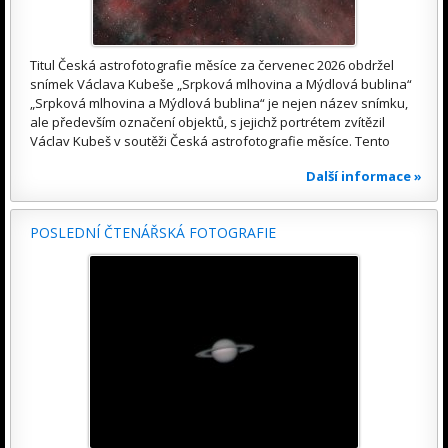
Titul Česká astrofotografie měsíce za červenec 2026 obdržel
snímek Václava Kubeše „Srpková mlhovina a Mýdlová bublina“
„Srpková mlhovina a Mýdlová bublina“ je nejen název snímku,
ale především označení objektů, s jejichž portrétem zvítězil
Václav Kubeš v soutěži Česká astrofotografie měsíce. Tento
Další informace »
POSLEDNÍ ČTENÁŘSKÁ FOTOGRAFIE