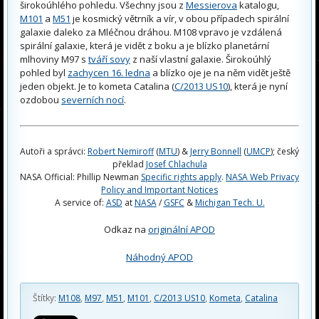
širokoúhlého pohledu. Všechny jsou z
Messierova
katalogu,
M101
a
M51
je kosmický větrník a vír, v obou případech spirální
galaxie daleko za Mléčnou dráhou. M108 vpravo je vzdálená
spirální galaxie, která je vidět z boku a je blízko planetární
mlhoviny M97 s
tváří sovy
z naší vlastní galaxie. Širokoúhlý
pohled byl
zachycen 16. ledna
a blízko oje je na něm vidět ještě
jeden objekt. Je to kometa Catalina (
C/2013 US10
), která je nyní
ozdobou
severních nocí
.
Autoři a správci:
Robert Nemiroff
(
MTU
) &
Jerry Bonnell
(
UMCP
); český
překlad
Josef Chlachula
NASA Official: Phillip Newman
Specific rights apply
.
NASA Web Privacy
Policy and Important Notices
A service of:
ASD
at
NASA
/
GSFC
&
Michigan Tech. U.
Odkaz na
originální APOD
Náhodný APOD
Štítky:
M108
,
M97
,
M51
,
M101
,
C/2013 US10
,
Kometa
,
Catalina