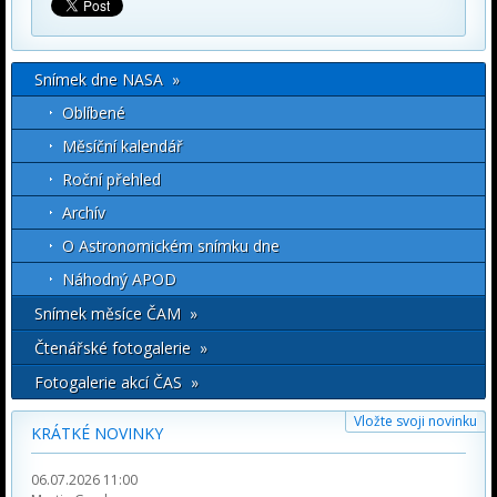
Snímek dne NASA »
Oblíbené
Měsíční kalendář
Roční přehled
Archív
O Astronomickém snímku dne
Náhodný APOD
Snímek měsíce ČAM »
Čtenářské fotogalerie »
Fotogalerie akcí ČAS »
Vložte svoji novinku
KRÁTKÉ NOVINKY
06.07.2026 11:00