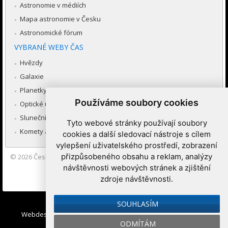
Astronomie v médiích
Mapa astronomie v Česku
Astronomické fórum
VYBRANÉ WEBY ČAS
Hvězdy
Galaxie
Planetky
Používáme soubory cookies
Optické úkazy v atmosféře
Sluneční soustava
Tyto webové stránky používají soubory
Komety a meteory
cookies a další sledovací nástroje s cílem
vylepšení uživatelského prostředí, zobrazení
přizpůsobeného obsahu a reklam, analýzy
© 2026
Česká astronomická společnost
|
Hvězdárna a planetárium
Brno spolupracuje se serverem Astro.cz
návštěvnosti webových stránek a zjištění
zdroje návštěvnosti.
Nastavení cookies
SOUHLASÍM
Webdesign:
Medio interactive
, Redakční systém
Ibis CMS
:
ODMÍTÁM