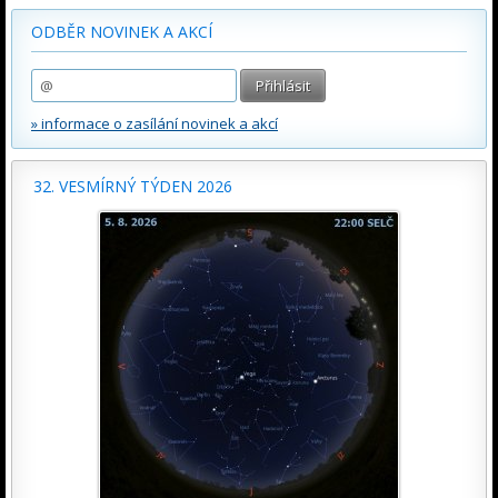
ODBĚR NOVINEK A AKCÍ
» informace o zasílání novinek a akcí
32. VESMÍRNÝ TÝDEN 2026